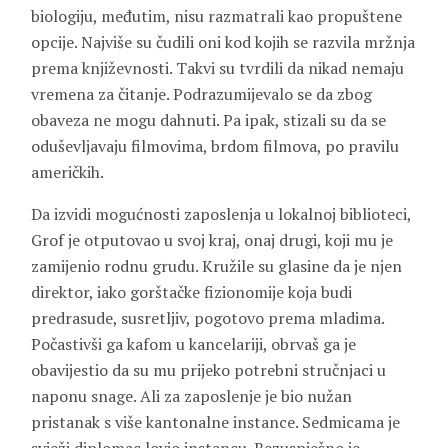
biologiju, međutim, nisu razmatrali kao propuštene
opcije. Najviše su čudili oni kod kojih se razvila mržnja
prema književnosti. Takvi su tvrdili da nikad nemaju
vremena za čitanje. Podrazumijevalo se da zbog
obaveza ne mogu dahnuti. Pa ipak, stizali su da se
oduševljavaju filmovima, brdom filmova, po pravilu
američkih.
Da izvidi mogućnosti zaposlenja u lokalnoj biblioteci,
Grof je otputovao u svoj kraj, onaj drugi, koji mu je
zamijenio rodnu grudu. Kružile su glasine da je njen
direktor, iako gorštačke fizionomije koja budi
predrasude, susretljiv, pogotovo prema mladima.
Počastivši ga kafom u kancelariji, obrvaš ga je
obavijestio da su mu prijeko potrebni stručnjaci u
naponu snage. Ali za zaposlenje je bio nužan
pristanak s više kantonalne instance. Sedmicama je