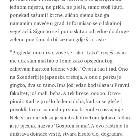
jednom mjestu, ne priča, ne pleše, samo stoji i šuti,
ponekad zašumi i krcne, slično njemu kad ga
namamim naveče u grad. Informisao se o lokalnoj
vegetaciji. Sigurno se i puno skitao od jedne do druge
zelene površine da bi saznao gdje šta raste.
“Pogledaj ono drvo, zove se tako i tako”, izvještavao
me dok sam maštao o tome kako opsjednutog
zalijevam kantom ledene vode. “Cvjeta tad i tad. Ono
na Skenderiji je japanska trešnja. A ono u parku je
gingko, dva su tamo. Ima još jedan kod ulaza u Pravni
fakultet, još mali, beba. A tek breze, ooooo! Drvo-
pionir. Kad je prošlo ledeno doba, kad su se glečeri
povukli, breze su među prvima krenule u osvajanje.
Neki stari narodi su je smatrali drvetom ljubavi. Jedan
ju je pjesnik nazvao ‘Gospom šuma’. A ovo rastinje tu
uništava domaće vrste, stvara kiselo tlo, degradira