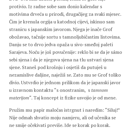
protivio. Iz radne sobe sam donio kalendar s
motivima drveća u prirodi, drugačijeg za svaki mjesec.
Čim je krenula orgija u katodnoj cijevi, iskinuo sam
stranicu s japanskim javorom. Njega je inače Grof
obožavao, tačnije sortu s tamnoljubičastim listovima.
Danju se to drvo jedva opaža u sivo-smeđoj paleti
Sarajeva. Noću je još povučenije: reklo bi se da je sámo
sebi sjena i da je njegova sjena na tlu ustvari sjena
sjene. Staneš pod krošnju i osjetiš da putuješ u
nezamislive daljine, naježiš se. Zato mu se Grof toliko
divio. Ustvrdio je jednom prilikom da je japanski javor
u izravnom kontaktu “s onostranim, s
tamnom
materijom
“. Taj koncept iz fizike usvojio je od mene.
Pružim mu papir maločas istrgnut i naredim: “Siluj!”
Nije odmah shvatio moju namjeru, ali od učenika se
ne smije očekivati previše. Ide se korak po korak.