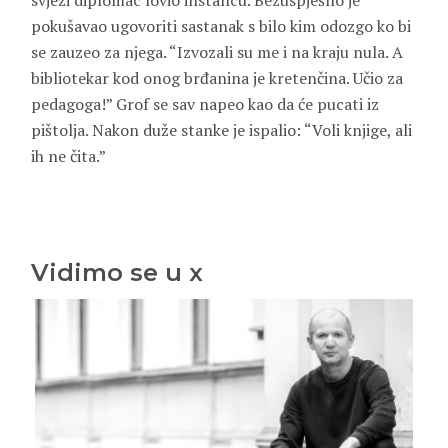
svježi diplomac lovio instancu. Bezuspješno je
pokušavao ugovoriti sastanak s bilo kim odozgo ko bi
se zauzeo za njega. “Izvozali su me i na kraju nula. A
bibliotekar kod onog brđanina je kretenčina. Učio za
pedagoga!” Grof se sav napeo kao da će pucati iz
pištolja. Nakon duže stanke je ispalio: “Voli knjige, ali
ih ne čita.”
Vidimo se u x