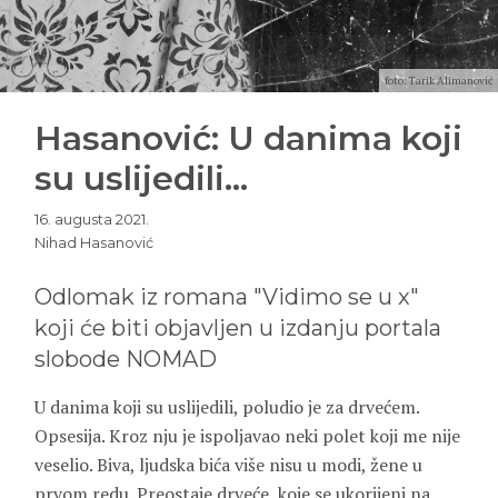
foto: Tarik Alimanović
Hasanović: U danima koji
su uslijedili…
16. augusta 2021.
Nihad Hasanović
Odlomak iz romana "Vidimo se u x"
koji će biti objavljen u izdanju portala
slobode NOMAD
U danima koji su uslijedili, poludio je za drvećem.
Opsesija. Kroz nju je ispoljavao neki polet koji me nije
veselio. Biva, ljudska bića više nisu u modi, žene u
prvom redu. Preostaje drveće, koje se ukorijeni na