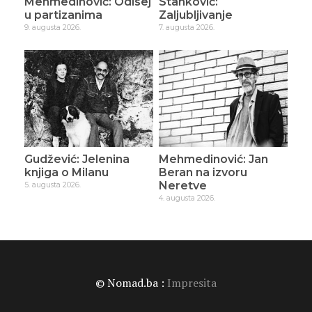
Mehmedinović: Odisej
Stanković:
u partizanima
Zaljubljivanje
9. augusta 2026.
7. augusta 2026.
Gudžević: Jelenina
Mehmedinović: Jan
knjiga o Milanu
Beran na izvoru
Neretve
5. augusta 2026.
4. augusta 2026.
© Nomad.ba :
Impresita