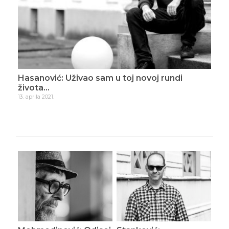
Hasanović: Uživao sam u toj novoj rundi
Has
života…
11. m
13. aprila 2021.