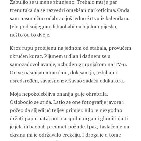
Zabuljio se u mene zbunjeno. Trebalo mu je par
trenutaka da se razvedri omekšan narkoticima. Onda
sam nasumično odabrao još jednu žrtvu iz kalendara.
Jele pod snijegom ili baobabi na bijelom pijesku,
nešto od to dvoje.
Kroz rupu probijenu na jednom od stabala, provučem
ukrućen kurac. Pljunem u dlan i dadnem se u
samozadovoljavanje, uzbuđen grupnjakom na TV-u.
On se nasmijao mom činu, dok sam ja, ozbiljan i
usredsređen, savjesno izvršavao zadaću edukatora.
Moja nepokolebljiva onanija ga je ohrabrila.
Oslobodio se stida. Latio se one fotografije javora i
počeo da slijedi učiteljev primjer. Bilo je nezgodno
držati papir nataknut na spolni organ i glumiti da ti
je jela ili baobab predmet požude. Ipak, taslačenje na
ekranu mi je održavalo erekciju. I droga je u tome