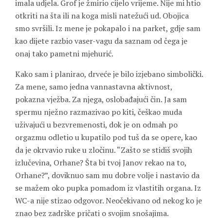
imala udjela. Grof je žmirio cijelo vrijeme. Nije mi htio
otkriti na šta ili na koga misli natežući ud. Obojica
smo svršili. Iz mene je pokapalo i na parket, gdje sam
kao dijete razbio vaser-vagu da saznam od čega je
onaj tako pametni mjehurić.
Kako sam i planirao, drveće je bilo izjebano simbolički.
Za mene, samo jedna vannastavna aktivnost,
pokazna vježba. Za njega, oslobađajući čin. Ja sam
spermu nježno razmazivao po kiti, češkao muda
uživajući u bezvremenosti, dok je on odmah po
orgazmu odletio u kupatilo pod tuš da se opere, kao
da je okrvavio ruke u zločinu. “Zašto se stidiš svojih
izlučevina, Orhane? Šta bi tvoj Janov rekao na to,
Orhane?”, doviknuo sam mu dobre volje i nastavio da
se mažem oko pupka pomadom iz vlastitih organa. Iz
WC-a nije stizao odgovor. Neočekivano od nekog ko je
znao bez zadrške pričati o svojim snošajima.