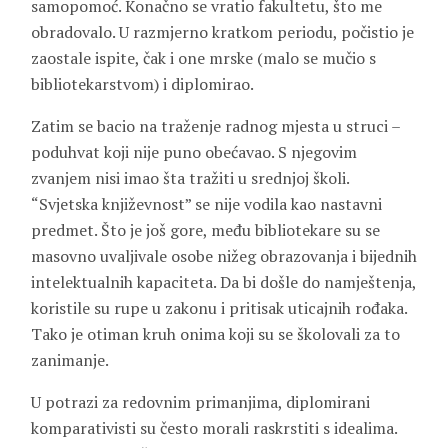
samopomoć. Konačno se vratio fakultetu, što me
obradovalo. U razmjerno kratkom periodu, počistio je
zaostale ispite, čak i one mrske (malo se mučio s
bibliotekarstvom) i diplomirao.
Zatim se bacio na traženje radnog mjesta u struci –
poduhvat koji nije puno obećavao. S njegovim
zvanjem nisi imao šta tražiti u srednjoj školi.
“Svjetska književnost” se nije vodila kao nastavni
predmet. Što je još gore, među bibliotekare su se
masovno uvaljivale osobe nižeg obrazovanja i bijednih
intelektualnih kapaciteta. Da bi došle do namještenja,
koristile su rupe u zakonu i pritisak uticajnih rođaka.
Tako je otiman kruh onima koji su se školovali za to
zanimanje.
U potrazi za redovnim primanjima, diplomirani
komparativisti su često morali raskrstiti s idealima.