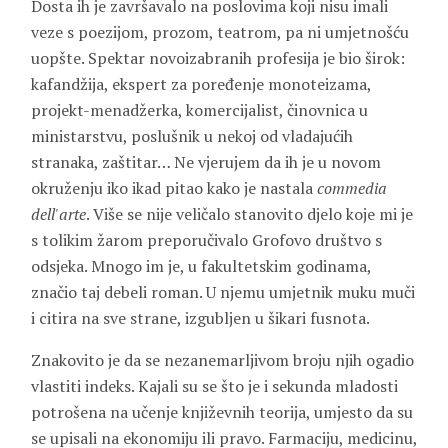
Dosta ih je završavalo na poslovima koji nisu imali
veze s poezijom, prozom, teatrom, pa ni umjetnošću
uopšte. Spektar novoizabranih profesija je bio širok:
kafandžija, ekspert za poređenje monoteizama,
projekt-menadžerka, komercijalist, činovnica u
ministarstvu, poslušnik u nekoj od vladajućih
stranaka, zaštitar… Ne vjerujem da ih je u novom
okruženju iko ikad pitao kako je nastala
commedia
dell'arte
. Više se nije veličalo stanovito djelo koje mi je
s tolikim žarom preporučivalo Grofovo društvo s
odsjeka. Mnogo im je, u fakultetskim godinama,
značio taj debeli roman. U njemu umjetnik muku muči
i citira na sve strane, izgubljen u šikari fusnota.
Znakovito je da se nezanemarljivom broju njih ogadio
vlastiti indeks. Kajali su se što je i sekunda mladosti
potrošena na učenje književnih teorija, umjesto da su
se upisali na ekonomiju ili pravo. Farmaciju, medicinu,