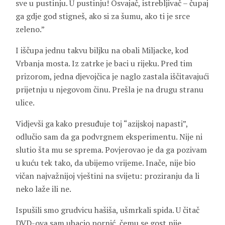
sve u pustinju. U pustinju! Osvajač, istrebljivač – čupaj
ga gdje god stigneš, ako si za šumu, ako ti je srce
zeleno.”
I iščupa jednu takvu biljku na obali Miljacke, kod
Vrbanja mosta. Iz zatrke je baci u rijeku. Pred tim
prizorom, jedna djevojčica je naglo zastala iščitavajući
prijetnju u njegovom činu. Prešla je na drugu stranu
ulice.
Vidjevši ga kako presuđuje toj “azijskoj napasti”,
odlučio sam da ga podvrgnem eksperimentu. Nije ni
slutio šta mu se sprema. Povjerovao je da ga pozivam
u kuću tek tako, da ubijemo vrijeme. Inače, nije bio
vičan najvažnijoj vještini na svijetu: proziranju da li
neko laže ili ne.
Ispušili smo grudvicu hašiša, ušmrkali spida. U čitač
DVD-ova sam ubacio pornić, čemu se gost nije