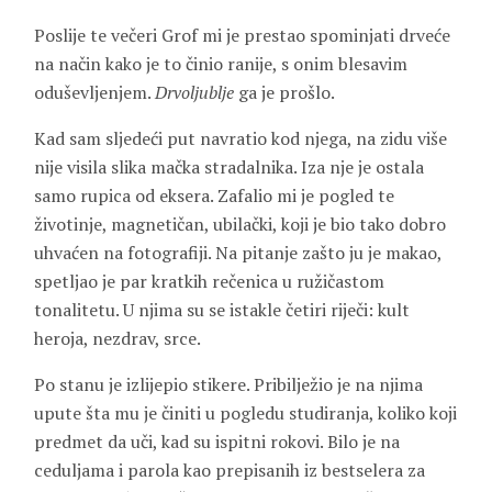
Poslije te večeri Grof mi je prestao spominjati drveće
na način kako je to činio ranije, s onim blesavim
oduševljenjem.
Drvoljublje
ga je prošlo.
Kad sam sljedeći put navratio kod njega, na zidu više
nije visila slika mačka stradalnika. Iza nje je ostala
samo rupica od eksera. Zafalio mi je pogled te
životinje, magnetičan, ubilački, koji je bio tako dobro
uhvaćen na fotografiji. Na pitanje zašto ju je makao,
spetljao je par kratkih rečenica u ružičastom
tonalitetu. U njima su se istakle četiri riječi: kult
heroja, nezdrav, srce.
Po stanu je izlijepio stikere. Pribilježio je na njima
upute šta mu je činiti u pogledu studiranja, koliko koji
predmet da uči, kad su ispitni rokovi. Bilo je na
ceduljama i parola kao prepisanih iz bestselera za