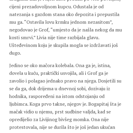
cijeni prezadovoljnom kupcu. Odustala je od
natezanja s gazdom stana oko depozita i prepustila
mu ga. “Ostavila lovu krmku jednom nezasitom”,
negodovao je Grof, “umjesto da je našla nekog da mu
kosti smrvi.” Livia nije time razbijala glavu.
Ušteđevinom koju je skupila mogla se izdržavati još
dugo.
Jedino se oko mačora kolebala. Ona ga je, istina,
dovela u kuću, praktički usvojila, ali i Grof ga je
zavolio i polagao jednako pravo na njega. Dosjetili su
se da ga, dok drijema u dnevnoj sobi, dozivaju iz
hodnika, raspoređeni na istom odstojanju od
ljubimca. Koga prvo takne, njegov je. Bogapitaj šta je
mačak vidio u njemu, prst sudbine valjda, kad se
opredijelio za Livijinog bivšeg momka. Ona nije
protestovala, nije se durila što je još jedan ukućan