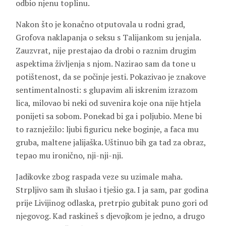
odbio njenu toplinu.
Nakon što je konačno otputovala u rodni grad,
Grofova naklapanja o seksu s Talijankom su jenjala.
Zauzvrat, nije prestajao da drobi o raznim drugim
aspektima življenja s njom. Nazirao sam da tone u
potištenost, da se počinje jesti. Pokazivao je znakove
sentimentalnosti: s glupavim ali iskrenim izrazom
lica, milovao bi neki od suvenira koje ona nije htjela
ponijeti sa sobom. Ponekad bi ga i poljubio. Mene bi
to raznježilo: ljubi figuricu neke boginje, a faca mu
gruba, maltene jalijaška. Uštinuo bih ga tad za obraz,
tepao mu ironično, nji-nji-nji.
Jadikovke zbog raspada veze su uzimale maha.
Strpljivo sam ih slušao i tješio ga. I ja sam, par godina
prije Livijinog odlaska, pretrpio gubitak puno gori od
njegovog. Kad raskineš s djevojkom je jedno, a drugo