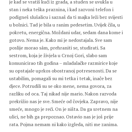
je kad se vratiš kući iz grada, a studen se uvukla u
stan i neka teška praznina, i kad zazvoni telefon i
podigneš slušalicu i saznaš da ti majka leži bez svijesti
u bolnici. Tad je bila u ranim pedesetim. Uvijek čila, u
pokretu, energična. Moždani udar, sedam dana kome i
gotovo. Nema je. Kako mi je nedostajala. Sve sam
poslije morao sâm, prehraniti se, studirati. Sa
sestrom, koja je živjela u Crnoj Gori, slabo sam
komunicirao tih godina – mladalačke razmirice koje
su opstajale uprkos obostranoj potresenosti. Da se
ustabilim, pomagali su mi tetka i tetak, inače bez
djece. Potrudili su se oko mene, nema govora, za
razliku od oca. Taj nikad nije mario. Nakon razvoda
prekrižio nas je sve. Smeće od čovjeka. Zapravo, nije
smeće, mnogo je reći. On je ništa. Da ga sretnem na
ulici, ne bih ga prepoznao. Ostavio nas je još prije
rata. Pojma nemam ni kako izgleda, niti me zanima.