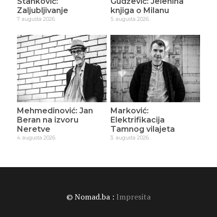
Stanković:
Gudžević: Jelenina
Zaljubljivanje
knjiga o Milanu
7. augusta 2026.
5. augusta 2026.
Mehmedinović: Jan
Marković:
Beran na izvoru
Elektrifikacija
Neretve
Tamnog vilajeta
4. augusta 2026.
3. augusta 2026.
© Nomad.ba :
Impresita