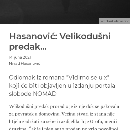
foto: Tarik Alimanović
Hasanović: Velikodušni
predak…
14. juna 2021.
Nihad Hasanović
Odlomak iz romana "Vidimo se u x"
koji će biti objavljen u izdanju portala
slobode NOMAD
Velikodušni predak proradio je iz nje dok se pakovala
za povratak u domovinu. Većinu stvari iz stana nije
htjela zadržati za sebe i razdijelila ih je Grofu, meni i
drugima. Čak je i njen auto prodan po vrlo povoljnoj