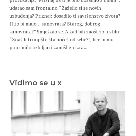
provokacija. “Priznaj da ti je bilo dosadilo s njom?”,
udarao sam frontalno. “Zaželio si se novih
uzbuđenja? Priznaj: dosadilo ti savršenstvo života?
Htio bi malo… sunovrata? Starog, dobrog
sunovrata?” Smješkao se. A kad bih zaoštrio u stilu:
“Znaš li ti uopšte šta hoćeš od sebe?”, lice bi mu
poprimilo ozbiljan i zamišljen izraz.
Vidimo se u x