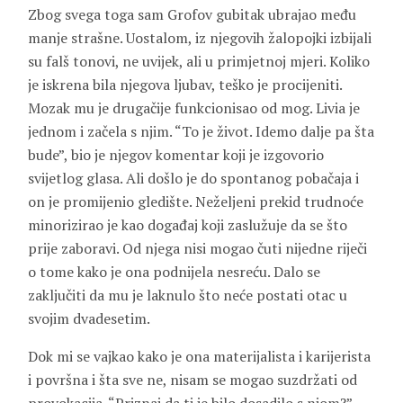
Zbog svega toga sam Grofov gubitak ubrajao među
manje strašne. Uostalom, iz njegovih žalopojki izbijali
su falš tonovi, ne uvijek, ali u primjetnoj mjeri. Koliko
je iskrena bila njegova ljubav, teško je procijeniti.
Mozak mu je drugačije funkcionisao od mog. Livia je
jednom i začela s njim. “To je život. Idemo dalje pa šta
bude”, bio je njegov komentar koji je izgovorio
svijetlog glasa. Ali došlo je do spontanog pobačaja i
on je promijenio gledište. Neželjeni prekid trudnoće
minorizirao je kao događaj koji zaslužuje da se što
prije zaboravi. Od njega nisi mogao čuti nijedne riječi
o tome kako je ona podnijela nesreću. Dalo se
zaključiti da mu je laknulo što neće postati otac u
svojim dvadesetim.
Dok mi se vajkao kako je ona materijalista i karijerista
i površna i šta sve ne, nisam se mogao suzdržati od