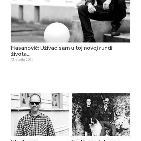
Hasanović: Uživao sam u toj novoj rundi
Has
života…
11. m
13. aprila 2021.