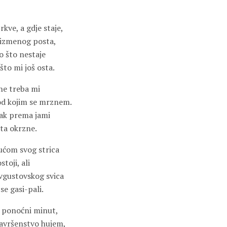
rkve, a gdje staje,
rizmenog posta,
o što nestaje
što mi još osta.
ne treba mi
od kojim se mrznem.
ak prema jami
eta okrzne.
ućom svog strica
toji, ali
avgustovskog svica
se gasi-pali.
u ponoćni minut,
avršenstvo hujem,