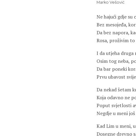
Marko Vešović
Ne hajući gdje su c
Bez mesojeđa, ko
Da bez napora, ka
Rosa, proživim to 
I da utjeha druga 
Osim tog neba, p
Da bar poneki kor
Prvu ubavost svij
Da nekad šetam k
Koja odavno ne pos
Poput svjetlosti 
Negdje u meni još 
Kad Lim u meni, 
Dosegne drevno s