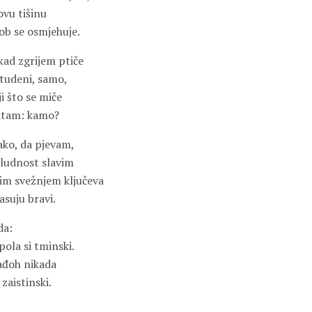
ovu tišinu
ob se osmjehuje.
kad zgrijem ptiče
studeni, samo,
ji što se miče
pitam: kamo?
ako, da pjevam,
aludnost slavim
im svežnjem ključeva
asuju bravi.
da:
ola si tminski.
ađoh nikada
 zaistinski.