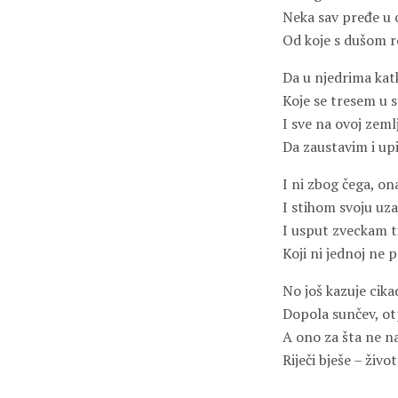
Neka sav pređe u 
Od koje s dušom r
Da u njedrima kat
Koje se tresem u 
I sve na ovoj zeml
Da zaustavim i u
I ni zbog čega, on
I stihom svoju uz
I usput zveckam t
Koji ni jednoj ne p
No još kazuje cika
Dopola sunčev, otp
A ono za šta ne n
Riječi bješe – život