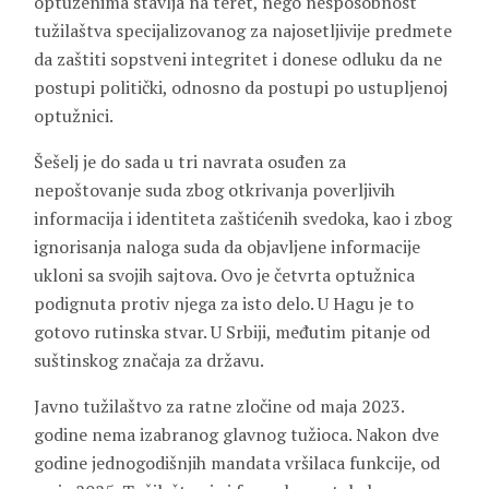
optuženima stavlja na teret, nego nesposobnost
tužilaštva specijalizovanog za najosetljivije predmete
da zaštiti sopstveni integritet i donese odluku da ne
postupi politički, odnosno da postupi po ustupljenoj
optužnici.
Šešelj je do sada u tri navrata osuđen za
nepoštovanje suda zbog otkrivanja poverljivih
informacija i identiteta zaštićenih svedoka, kao i zbog
ignorisanja naloga suda da objavljene informacije
ukloni sa svojih sajtova. Ovo je četvrta optužnica
podignuta protiv njega za isto delo. U Hagu je to
gotovo rutinska stvar. U Srbiji, međutim pitanje od
suštinskog značaja za državu.
Javno tužilaštvo za ratne zločine od maja 2023.
godine nema izabranog glavnog tužioca. Nakon dve
godine jednogodišnjih mandata vršilaca funkcije, od