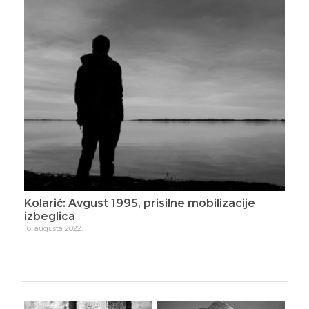
a u
Kolarić: Avgust 1995, prisilne mobilizacije
Kol
izbeglica
2. se
16. augusta 2022.