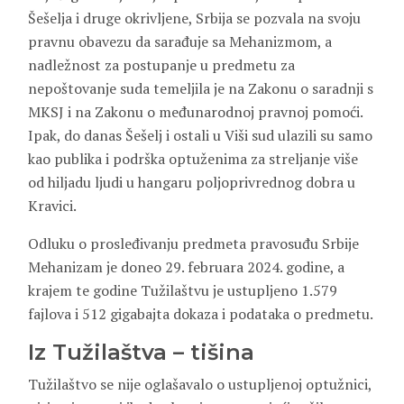
Šešelja i druge okrivljene, Srbija se pozvala na svoju
pravnu obavezu da sarađuje sa Mehanizmom, a
nadležnost za postupanje u predmetu za
nepoštovanje suda temeljila je na Zakonu o saradnji s
MKSJ i na Zakonu o međunarodnoj pravnoj pomoći.
Ipak, do danas Šešelj i ostali u Viši sud ulazili su samo
kao publika i podrška optuženima za streljanje više
od hiljadu ljudi u hangaru poljoprivrednog dobra u
Kravici.
Odluku o prosleđivanju predmeta pravosuđu Srbije
Mehanizam je doneo 29. februara 2024. godine, a
krajem te godine Tužilaštvu je ustupljeno 1.579
fajlova i 512 gigabajta dokaza i podataka o predmetu.
Iz Tužilaštva – tišina
Tužilaštvo se nije oglašavalo o ustupljenoj optužnici,