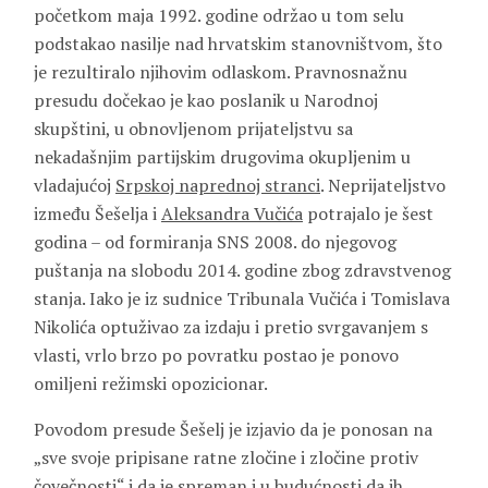
početkom maja 1992. godine održao u tom selu
podstakao nasilje nad hrvatskim stanovništvom, što
je rezultiralo njihovim odlaskom. Pravnosnažnu
presudu dočekao je kao poslanik u Narodnoj
skupštini, u obnovljenom prijateljstvu sa
nekadašnjim partijskim drugovima okupljenim u
vladajućoj
Srpskoj naprednoj stranci
. Neprijateljstvo
između Šešelja i
Aleksandra Vučića
potrajalo je šest
godina – od formiranja SNS 2008. do njegovog
puštanja na slobodu 2014. godine zbog zdravstvenog
stanja. Iako je iz sudnice Tribunala Vučića i Tomislava
Nikolića optuživao za izdaju i pretio svrgavanjem s
vlasti, vrlo brzo po povratku postao je ponovo
omiljeni režimski opozicionar.
Povodom presude Šešelj je izjavio da je ponosan na
„sve svoje pripisane ratne zločine i zločine protiv
čovečnosti“ i da je spreman i u budućnosti da ih