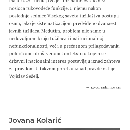
maja 2025. Tužilaštvo je i formalno ostalo bez
nosioca rukovodeće funkcije. U njemu nakon
poslednje sednice Visokog saveta tužilaštva postupa
osam, iako je sistematizacijom predviđeno dvanaest
javnih tužilaca. Međutim, problem nije samo u
nedovoljnom broju tužilaca i institucionalnoj
nefunkcionalnosti, već i u prećutnom prilagođavanju
političkom i društvenom kontekstu u kojem se
državni i nacionalni interes postavljaju iznad zahteva
za pravdom. U takvom poretku iznad pravde ostaje i
Vojislav Šešelj.
izvor: radar.nova.rs
Jovana Kolarić