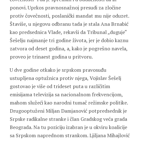
ponovi. Uprkos pravnosnažnoj presudi za zločine
protiv čovečnosti, poslanički mandat mu nije oduzet.
Štaviše, u njegovu odbranu tada je stala Ana Brnabić
kao predsednica Vlade, rekavši da Tribunal „duguje“
Šešelju najmanje tri godine života, jer je dobio kaznu
zatvora od deset godina, a, kako je pogrešno navela,
proveo je trinaest godina u pritvoru.
U dve godine otkako je srpskom pravosuđu
ustupljena optužnica protiv njega, Vojislav Šešelj
gostovao je više od trideset puta u različitim
emisijama televizija sa nacionalnom frekvencijom,
mahom služeći kao narodni tumač režimske politike.
Drugooptuženi Miljan Damjanović potpredsednik je
Srpske radikalne stranke i član Gradskog veća grada
Beograda. Na tu poziciju izabran je u okviru koalicije
sa Srpskom naprednom strankom. Ljiljana Mihajlović