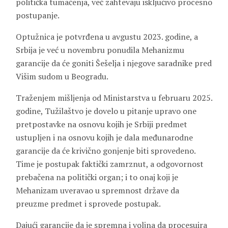
politička tumačenja, već zahtevaju isključivo procesno
postupanje.
Optužnica je potvrđena u avgustu 2023. godine, a
Srbija je već u novembru ponudila Mehanizmu
garancije da će goniti Šešelja i njegove saradnike pred
Višim sudom u Beogradu.
Traženjem mišljenja od Ministarstva u februaru 2025.
godine, Tužilaštvo je dovelo u pitanje upravo one
pretpostavke na osnovu kojih je Srbiji predmet
ustupljen i na osnovu kojih je dala međunarodne
garancije da će krivično gonjenje biti sprovedeno.
Time je postupak faktički zamrznut, a odgovornost
prebačena na politički organ; i to onaj koji je
Mehanizam uveravao u spremnost države da
preuzme predmet i sprovede postupak.
Dajući garancije da je spremna i voljna da procesuira