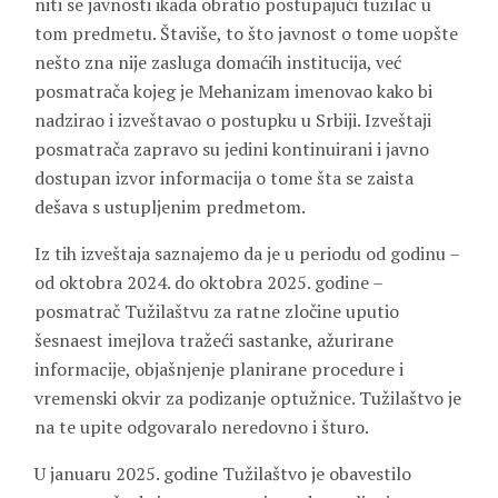
niti se javnosti ikada obratio postupajući tužilac u
tom predmetu. Štaviše, to što javnost o tome uopšte
nešto zna nije zasluga domaćih institucija, već
posmatrača kojeg je Mehanizam imenovao kako bi
nadzirao i izveštavao o postupku u Srbiji. Izveštaji
posmatrača zapravo su jedini kontinuirani i javno
dostupan izvor informacija o tome šta se zaista
dešava s ustupljenim predmetom.
Iz tih izveštaja saznajemo da je u periodu od godinu –
od oktobra 2024. do oktobra 2025. godine –
posmatrač Tužilaštvu za ratne zločine uputio
šesnaest imejlova tražeći sastanke, ažurirane
informacije, objašnjenje planirane procedure i
vremenski okvir za podizanje optužnice. Tužilaštvo je
na te upite odgovaralo neredovno i šturo.
U januaru 2025. godine Tužilaštvo je obavestilo