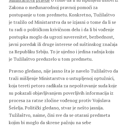
Ministarstva pravde
o tome da li su ispunjeni uslovi iz
Zakona o međunarodnoj pravnoj pomoći za
postupanje u tom predmetu. Konkretno, Tužilaštvo
je tražilo od Ministarstva da se izjasni o tome da li se
tu radi o političkom krivičnom delu i da li bi vođenje
postupka moglo da ugrozi suverenitet, bezbednost,
javni poredak ili druge interese od suštinskog značaja
za Republiku Srbiju. To je ujedno i jedina radnja koju
je Tužilaštvo preduzelo u tom predmetu.
Pravno gledano, nije jasno šta je navelo Tužilaštvo da
traži mišljenje Ministarstva o ustupljenoj optužnici,
koja tereti petoro radikala za nepoštovanje suda koje
su pokazali objavljivanjem poverljivih informacija iz
procesa za ratne zločine vođenog protiv Vojislava
Šešelja. Politički gledano, stvar je nešto jasnija.
Tužilaštvo, naime, čini sve da se otarasi predmeta
kojim bi moglo da skrene pažnju na sebe