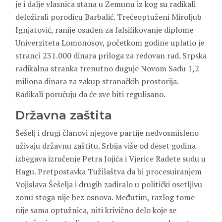
je i dalje vlasnica stana u Zemunu iz kog su radikali
deložirali porodicu Barbalić. Trećeoptuženi Miroljub
Ignjatović, ranije osuđen za falsifikovanje diplome
Univerziteta Lomonosov, početkom godine uplatio je
stranci 231.000 dinara priloga za redovan rad. Srpska
radikalna stranka trenutno duguje Novom Sadu 1,2
miliona dinara za zakup stranačkih prostorija.
Radikali poručuju da će sve biti regulisano.
Državna zaštita
Šešelj i drugi članovi njegove partije nedvosmisleno
uživaju državnu zaštitu. Srbija više od deset godina
izbegava izručenje Petra Jojića i Vjerice Radete sudu u
Hagu. Pretpostavka Tužilaštva da bi procesuiranjem
Vojislava Šešelja i drugih zadiralo u politički osetljivu
zonu stoga nije bez osnova. Međutim, razlog tome
nije sama optužnica, niti krivično delo koje se