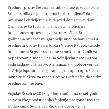
Predmet protiv Šešelja i saradnika nije prvi za koji je
Srbija tvrdila da je „spremna i pripremljena“ da
preuzme i okrivljenima sudi pred domaćim sudom.
Osim što je to tvrdila i u slučajevima oficira i
funkcionera optuženih za ratne zločine, Srbija
godinama unazad iste garancije nudi Mehanizmu i u
predmetu protiv Petra Jojića i Vjerice Radete, takođe
funkcionera Srpske radikalne stranke optuženih za
nepoštovanje suda u vezi sa Šešeljevim predmetom.
Sada kada je Tužilaštvo Mehanizma, u dobroj veri da
će Srbija ispuniti date garancije, ustupilo optužnicu,
Javno tužilaštvo za ratne zločine traži način da se tim
predmetom ne bavi.
Vojislav Šešelj je 2018. godine osuđen na deset godina
zatvora zbog podsticanja i činjenja progona Hrvata u
Hrtkovcima. Sud je utvrdio da je govor koji je