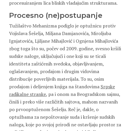
procesuiranjem lica bliskih vladajućim strukturama.
Procesno (ne)postupanje
Tužilaštvo Mehanizma podiglo je optužnicu protiv
Vojislava Šešelja, Miljana Damjanovića, Miroljuba
Ignjatovića, Ljiljane Mihajlović i Ognjena Mihajlovića
zbog toga što su, počev od 2009. godine, svesno kršili
sudske naloge, uključujući i one koji su se ticali
identiteta zaštićenih svedoka, objavljivanjem,
oglašavanjem, prodajom i drugim vidovima
distribucije poverljivih materijala. To su, osim
prodajom i deljenjem knjiga na štandovima
Srpske
radikalne stranke
, pa i onom na Beogradskom sajmu,
činili i preko više različitih sajtova, mahom nazvanih
po prvooptuženom Šešelju. Reč je, dakle, o
optužbama za nepoštovanje suda i kršenje sudskih
naloga, koje po svojoj prirodi ne ostavljaju prostor za