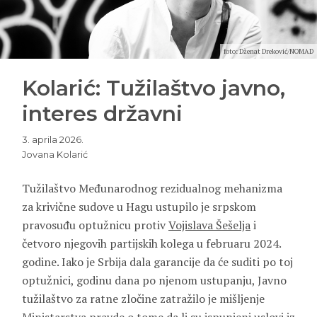
foto: Dženat Dreković/NOMAD
Kolarić: Tužilaštvo javno,
interes državni
3. aprila 2026.
Jovana Kolarić
Tužilaštvo Međunarodnog rezidualnog mehanizma
za krivične sudove u Hagu ustupilo je srpskom
pravosuđu optužnicu protiv
Vojislava Šešelja
i
četvoro njegovih partijskih kolega u februaru 2024.
godine. Iako je Srbija dala garancije da će suditi po toj
optužnici, godinu dana po njenom ustupanju, Javno
tužilaštvo za ratne zločine zatražilo je mišljenje