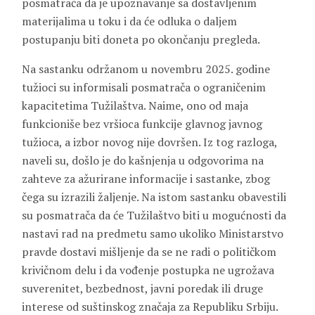
posmatrača da je upoznavanje sa dostavljenim
materijalima u toku i da će odluka o daljem
postupanju biti doneta po okončanju pregleda.
Na sastanku održanom u novembru 2025. godine
tužioci su informisali posmatrača o ograničenim
kapacitetima Tužilaštva. Naime, ono od maja
funkcioniše bez vršioca funkcije glavnog javnog
tužioca, a izbor novog nije dovršen. Iz tog razloga,
naveli su, došlo je do kašnjenja u odgovorima na
zahteve za ažurirane informacije i sastanke, zbog
čega su izrazili žaljenje. Na istom sastanku obavestili
su posmatrača da će Tužilaštvo biti u mogućnosti da
nastavi rad na predmetu samo ukoliko Ministarstvo
pravde dostavi mišljenje da se ne radi o političkom
krivičnom delu i da vođenje postupka ne ugrožava
suverenitet, bezbednost, javni poredak ili druge
interese od suštinskog značaja za Republiku Srbiju.