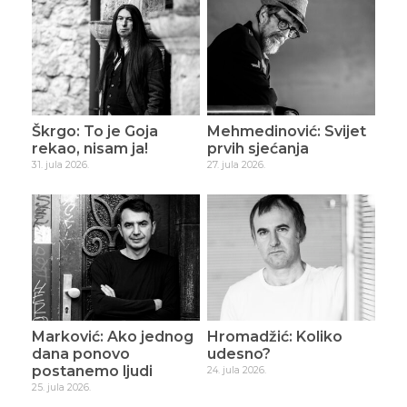
Škrgo: To je Goja
Mehmedinović: Svijet
rekao, nisam ja!
prvih sjećanja
31. jula 2026.
27. jula 2026.
Marković: Ako jednog
Hromadžić: Koliko
dana ponovo
udesno?
postanemo ljudi
24. jula 2026.
25. jula 2026.