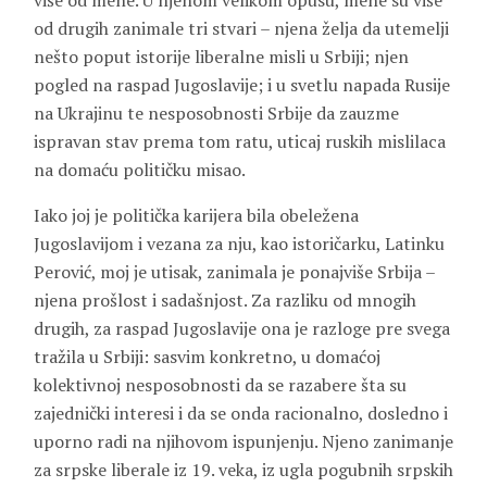
više od mene. U njenom velikom opusu, mene su više
od drugih zanimale tri stvari – njena želja da utemelji
nešto poput istorije liberalne misli u Srbiji; njen
pogled na raspad Jugoslavije; i u svetlu napada Rusije
na Ukrajinu te nesposobnosti Srbije da zauzme
ispravan stav prema tom ratu, uticaj ruskih mislilaca
na domaću političku misao.
Iako joj je politička karijera bila obeležena
Jugoslavijom i vezana za nju, kao istoričarku, Latinku
Perović, moj je utisak, zanimala je ponajviše Srbija –
njena prošlost i sadašnjost. Za razliku od mnogih
drugih, za raspad Jugoslavije ona je razloge pre svega
tražila u Srbiji: sasvim konkretno, u domaćoj
kolektivnoj nesposobnosti da se razabere šta su
zajednički interesi i da se onda racionalno, dosledno i
uporno radi na njihovom ispunjenju. Njeno zanimanje
za srpske liberale iz 19. veka, iz ugla pogubnih srpskih