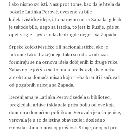
i ako nismo svi isti. Nasuprot tome, kao da je htela da
pokaže Latinka Perović, uvezene su bile
kolektivističke ideje, i to naravno ne sa Zapada, gde ih
je takođe bilo, nego sa Istoka, to jest iz Rusije, gde su
opet stigle – jeste, odakle drugde nego – sa Zapada.
Srpske kolektivističke (ili nacionalističke, ako je
nekome tako draže) ideje tako su odraz odraza:
formiraju se na osnovu ideja dobijenih iz druge ruke.
Zabavno je još što se to onda predstavlja kao neka
autohtona domaća misao koju treba braniti i sačuvati
od pogubnih uticaja sa Zapada.
Decenijama je Latinka Perović sedela u biblioteci,
pregledala arhive i sklapala priču bolju od ove koja
dominira domaćom politikom. Verovala je u činjenice,
verovala je u to da istina obavezuje i dosledno
iznosila istinu o novijoj prošlosti Srbije, onoj od pre