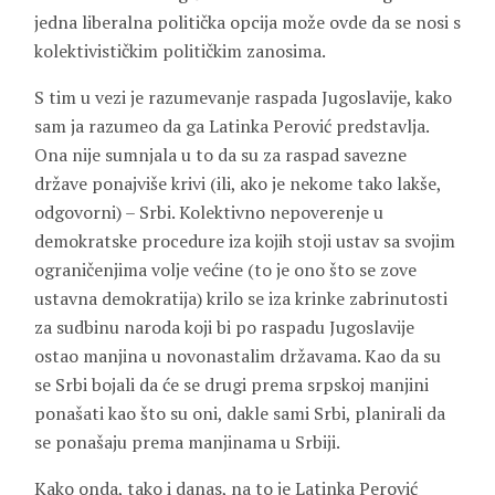
jedna liberalna politička opcija može ovde da se nosi s
kolektivističkim političkim zanosima.
S tim u vezi je razumevanje raspada Jugoslavije, kako
sam ja razumeo da ga Latinka Perović predstavlja.
Ona nije sumnjala u to da su za raspad savezne
države ponajviše krivi (ili, ako je nekome tako lakše,
odgovorni) – Srbi. Kolektivno nepoverenje u
demokratske procedure iza kojih stoji ustav sa svojim
ograničenjima volje većine (to je ono što se zove
ustavna demokratija) krilo se iza krinke zabrinutosti
za sudbinu naroda koji bi po raspadu Jugoslavije
ostao manjina u novonastalim državama. Kao da su
se Srbi bojali da će se drugi prema srpskoj manjini
ponašati kao što su oni, dakle sami Srbi, planirali da
se ponašaju prema manjinama u Srbiji.
Kako onda, tako i danas, na to je Latinka Perović