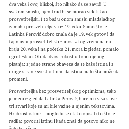
dva veka i ovoj bliskoj, što nikako da se završi. U
svakom smislu, njen trud bi se morao videti kao
prosvetiteljski. I to baš u onom smislu mladalačkog
zamaha prosvetiteljstva iz 19. veka. Samo što je
Latinka Perović dobro znala da je 19. vek gotov i da
taj naivni prosvetiteljski zanos iz tog vremena na
kraju 20. veka i na početku 21. mora izgledati pomalo
i groteskno. Otuda dvostrukost u tonu njenog
pisanja: s jedne strane obaveza da se kaže istina i s
druge strane svest o tome da istina malo šta može da
promeni.
Prosvetiteljka bez prosvetiteljskog optimizma, tako
je meni izgledala Latinka Perović, barem u vezi s ove
tri stvari koje su mi bile važne u njenim tekstovima.
Hrabrost istine – moglo bi se i tako opisati to što je
radila: govoriti istinu i kada znaš da gotovo niko ne
želi da je čuje.