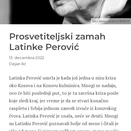
foto: Dženat Dreković/NOMAD
Prosvetiteljski zamah
Latinke Perović
13. decembra 2022.
Dejan Ilić
Latinka Perović umrla je kada još jedna u nizu kriza
oko Kosova i na Kosovu kulminira. Mnogi se nadaju,
ovo će biti poslednji put, to je ta završna kriza posle
koje sledi kraj, jer vreme je da se stvari konačno
raspletu i Srbija jednom zauvek izvuče iz kosovskog
čvora. Latinka Perović je znala, neće se desiti. Mnogi
su Latinku Perović poznavali bolje od mene i čitali je