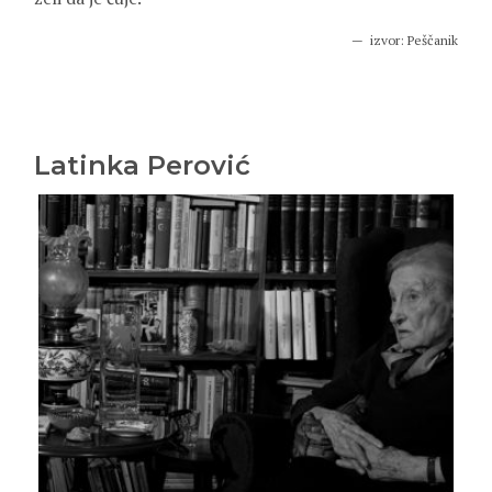
izvor: Peščanik
Latinka Perović