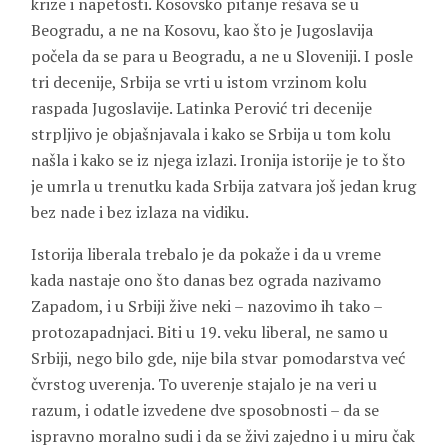
krize i napetosti. Kosovsko pitanje rešava se u
Beogradu, a ne na Kosovu, kao što je Jugoslavija
počela da se para u Beogradu, a ne u Sloveniji. I posle
tri decenije, Srbija se vrti u istom vrzinom kolu
raspada Jugoslavije. Latinka Perović tri decenije
strpljivo je objašnjavala i kako se Srbija u tom kolu
našla i kako se iz njega izlazi. Ironija istorije je to što
je umrla u trenutku kada Srbija zatvara još jedan krug
bez nade i bez izlaza na vidiku.
Istorija liberala trebalo je da pokaže i da u vreme
kada nastaje ono što danas bez ograda nazivamo
Zapadom, i u Srbiji žive neki – nazovimo ih tako –
protozapadnjaci. Biti u 19. veku liberal, ne samo u
Srbiji, nego bilo gde, nije bila stvar pomodarstva već
čvrstog uverenja. To uverenje stajalo je na veri u
razum, i odatle izvedene dve sposobnosti – da se
ispravno moralno sudi i da se živi zajedno i u miru čak