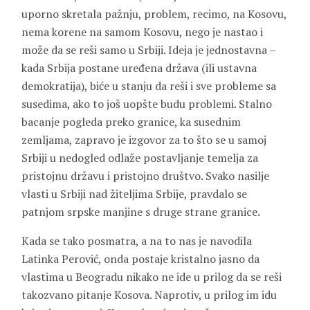
uporno skretala pažnju, problem, recimo, na Kosovu,
nema korene na samom Kosovu, nego je nastao i
može da se reši samo u Srbiji. Ideja je jednostavna –
kada Srbija postane uređena država (ili ustavna
demokratija), biće u stanju da reši i sve probleme sa
susedima, ako to još uopšte budu problemi. Stalno
bacanje pogleda preko granice, ka susednim
zemljama, zapravo je izgovor za to što se u samoj
Srbiji u nedogled odlaže postavljanje temelja za
pristojnu državu i pristojno društvo. Svako nasilje
vlasti u Srbiji nad žiteljima Srbije, pravdalo se
patnjom srpske manjine s druge strane granice.
Kada se tako posmatra, a na to nas je navodila
Latinka Perović, onda postaje kristalno jasno da
vlastima u Beogradu nikako ne ide u prilog da se reši
takozvano pitanje Kosova. Naprotiv, u prilog im idu