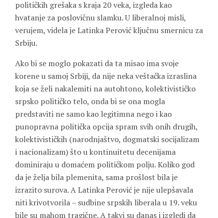
političkih grešaka s kraja 20 veka, izgleda kao
hvatanje za poslovičnu slamku. U liberalnoj misli,
verujem, videla je Latinka Perović ključnu smernicu za
Srbiju.
Ako bi se moglo pokazati da ta misao ima svoje
korene u samoj Srbiji, da nije neka veštačka izraslina
koja se želi nakalemiti na autohtono, kolektivističko
srpsko političko telo, onda bi se ona mogla
predstaviti ne samo kao legitimna nego i kao
punopravna politička opcija spram svih onih drugih,
kolektivističkih (narodnjaštvo, dogmatski socijalizam
i nacionalizam) što u kontinuitetu decenijama
dominiraju u domaćem političkom polju. Koliko god
da je želja bila plemenita, sama prošlost bila je
izrazito surova. A Latinka Perović je nije ulepšavala
niti krivotvorila – sudbine srpskih liberala u 19. veku
bile su mahom tragične. A takvi su danas i izgledi da