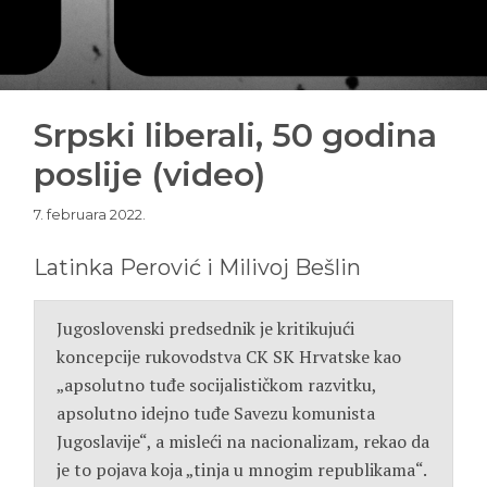
Srpski liberali, 50 godina
poslije (video)
7. februara 2022.
Latinka Perović i Milivoj Bešlin
Jugoslovenski predsednik je kritikujući
koncepcije rukovodstva CK SK Hrvatske kao
„apsolutno tuđe socijalističkom razvitku,
apsolutno idejno tuđe Savezu komunista
Jugoslavije“, a misleći na nacionalizam, rekao da
je to pojava koja „tinja u mnogim republikama“.