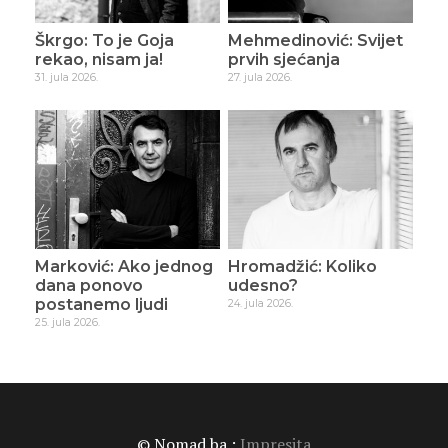
Škrgo: To je Goja
Mehmedinović: Svijet
rekao, nisam ja!
prvih sjećanja
31. jula 2026.
27. jula 2026.
Marković: Ako jednog
Hromadžić: Koliko
dana ponovo
udesno?
postanemo ljudi
24. jula 2026.
25. jula 2026.
© Nomad.ba :
Impresita