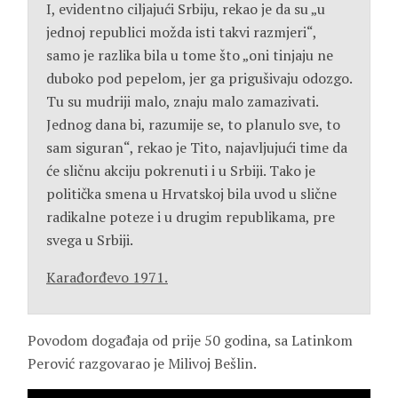
I, evidentno ciljajući Srbiju, rekao je da su „u
jednoj republici možda isti takvi razmjeri“,
samo je razlika bila u tome što „oni tinjaju ne
duboko pod pepelom, jer ga prigušivaju odozgo.
Tu su mudriji malo, znaju malo zamazivati.
Jednog dana bi, razumije se, to planulo sve, to
sam siguran“, rekao je Tito, najavljujući time da
će sličnu akciju pokrenuti i u Srbiji. Tako je
politička smena u Hrvatskoj bila uvod u slične
radikalne poteze i u drugim republikama, pre
svega u Srbiji.
Karađorđevo 1971.
Povodom događaja od prije 50 godina, sa Latinkom
Perović razgovarao je Milivoj Bešlin.