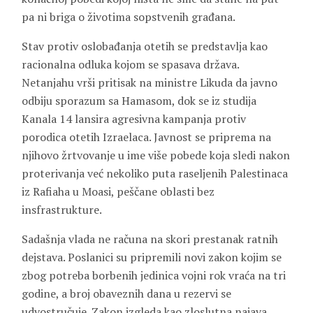
pa ni briga o životima sopstvenih građana.
Stav protiv oslobađanja otetih se predstavlja kao
racionalna odluka kojom se spasava država.
Netanjahu vrši pritisak na ministre Likuda da javno
odbiju sporazum sa Hamasom, dok se iz studija
Kanala 14 lansira agresivna kampanja protiv
porodica otetih Izraelaca. Javnost se priprema na
njihovo žrtvovanje u ime više pobede koja sledi nakon
proterivanja već nekoliko puta raseljenih Palestinaca
iz Rafiaha u Moasi, peščane oblasti bez
insfrastrukture.
Sadašnja vlada ne računa na skori prestanak ratnih
dejstava. Poslanici su pripremili novi zakon kojim se
zbog potreba borbenih jedinica vojni rok vraća na tri
godine, a broj obaveznih dana u rezervi se
udvostručuje. Zakon izgleda kao zloslutna najava