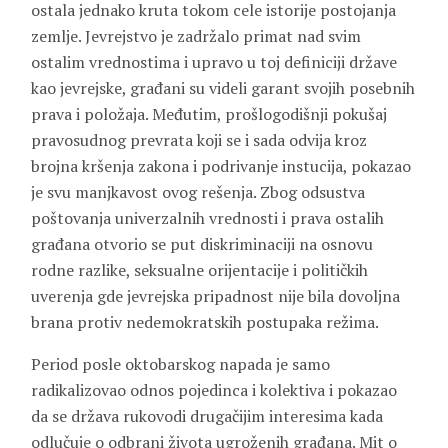
ostala jednako kruta tokom cele istorije postojanja
zemlje. Jevrejstvo je zadržalo primat nad svim
ostalim vrednostima i upravo u toj definiciji države
kao jevrejske, građani su videli garant svojih posebnih
prava i položaja. Međutim, prošlogodišnji pokušaj
pravosudnog prevrata koji se i sada odvija kroz
brojna kršenja zakona i podrivanje instucija, pokazao
je svu manjkavost ovog rešenja. Zbog odsustva
poštovanja univerzalnih vrednosti i prava ostalih
građana otvorio se put diskriminaciji na osnovu
rodne razlike, seksualne orijentacije i političkih
uverenja gde jevrejska pripadnost nije bila dovoljna
brana protiv nedemokratskih postupaka režima.
Period posle oktobarskog napada je samo
radikalizovao odnos pojedinca i kolektiva i pokazao
da se država rukovodi drugačijim interesima kada
odlučuje o odbrani života ugroženih građana. Mit o