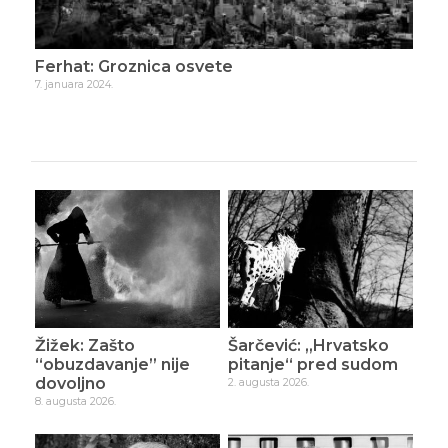
Ferhat: Groznica osvete
Fer
7. januara 2024.
12. m
Žižek: Zašto
Šarčević: „Hrvatsko
“obuzdavanje” nije
pitanje“ pred sudom
dovoljno
2. augusta 2026.
8. augusta 2026.