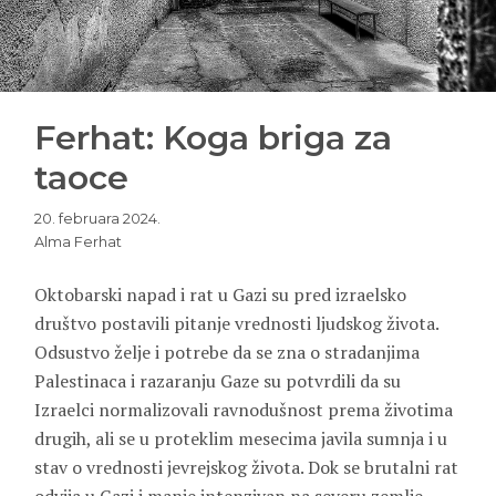
Ferhat: Koga briga za
taoce
20. februara 2024.
Alma Ferhat
Oktobarski napad i rat u Gazi su pred izraelsko
društvo postavili pitanje vrednosti ljudskog života.
Odsustvo želje i potrebe da se zna o stradanjima
Palestinaca i razaranju Gaze su potvrdili da su
Izraelci normalizovali ravnodušnost prema životima
drugih, ali se u proteklim mesecima javila sumnja i u
stav o vrednosti jevrejskog života. Dok se brutalni rat