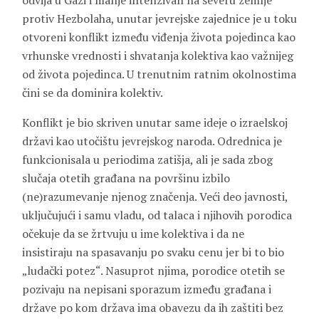
odvija u Gazi i manje intenzivan na severu zemlje
protiv Hezbolaha, unutar jevrejske zajednice je u toku
otvoreni konflikt između viđenja života pojedinca kao
vrhunske vrednosti i shvatanja kolektiva kao važnijeg
od života pojedinca. U trenutnim ratnim okolnostima
čini se da dominira kolektiv.
Konflikt je bio skriven unutar same ideje o izraelskoj
državi kao utočištu jevrejskog naroda. Odrednica je
funkcionisala u periodima zatišja, ali je sada zbog
slučaja otetih građana na površinu izbilo
(ne)razumevanje njenog značenja. Veći deo javnosti,
uključujući i samu vladu, od talaca i njihovih porodica
očekuje da se žrtvuju u ime kolektiva i da ne
insistiraju na spasavanju po svaku cenu jer bi to bio
„ludački potez“. Nasuprot njima, porodice otetih se
pozivaju na nepisani sporazum između građana i
države po kom država ima obavezu da ih zaštiti bez