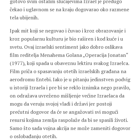
gotovo svim ostalim slučajevima Izrael je predugo
čekao i uglavnom se na kraju dogovarao oko razmene
tela ubijenih.
Ipak mit koji se negovao i čuvao i kroz obrazovanje i
kroz popularnu kulturu je bio raširen i kod kuće i u
svetu. Ovaj izraelski sentiment jako dobro oslikava
film reditelja Menahema Golana „Operacija Jonatan“
(1977), koji spada u obaveznu lektiru svakog Izraelca.
Film priča o spasavanju otetih izraelskih građana na
aerodromu Entebi. Iako je u pitanju jedinstven podvig
u istoriji Izraela i pre bi se reklo iznimka nego pravilo,
on odražava uvreženo mišljenje većine Izraelaca da
mogu da veruju svojoj vladi i državi jer postoji
prećutni dogovor da će se angažovati svi mogući
resursi kojima zemlja raspolaže da bi se spasili životi.
Samo što sada vojna akcija ne može zameniti dogovor
o oslobađanju otetih.