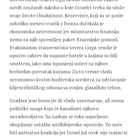
novih oružanih sukoba u koje Izraelci treba da ulože
svoje živote i budućnost. Rezerviste, koji su se posle
nekoliko meseci vratili s fronta dočekala je
ekonomska neizvesnost jer ministarstvo finansija
nema za njih spremljen paket finansijske pomoći.
Evakuisanim stanovnicima severa i juga zemlje je
upućen zahtev da napuste hotele u kojima su bili
smešteni, iako nisu ispunjeni uslovi za njihov
bezbedan povratak kućama. Za to vreme vlada
nerazumno koristi budžetska sredstva za održavanje
klijentelističkog odnosa sa svojim glasačkim telom.
Građani jesu besni jer ih vlada zanemaruje, ali nema
političke snage koja će kanalisati njihovo
nezadovoljstvo. Sa nadom se čeka najavljeno
okupljanje ostatka antibibijevske opozicije. To neće
biti antiratna koalicija jer Izrael još uvek nije izašao iz