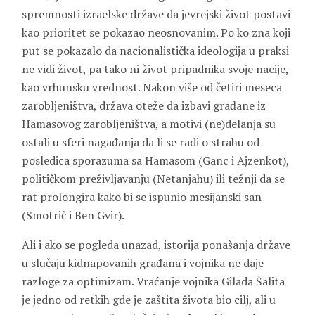
spremnosti izraelske države da jevrejski život postavi
kao prioritet se pokazao neosnovanim. Po ko zna koji
put se pokazalo da nacionalistička ideologija u praksi
ne vidi život, pa tako ni život pripadnika svoje nacije,
kao vrhunsku vrednost. Nakon više od četiri meseca
zarobljeništva, država oteže da izbavi građane iz
Hamasovog zarobljeništva, a motivi (ne)delanja su
ostali u sferi nagađanja da li se radi o strahu od
posledica sporazuma sa Hamasom (Ganc i Ajzenkot),
političkom preživljavanju (Netanjahu) ili težnji da se
rat prolongira kako bi se ispunio mesijanski san
(Smotrič i Ben Gvir).
Ali i ako se pogleda unazad, istorija ponašanja države
u slučaju kidnapovanih građana i vojnika ne daje
razloge za optimizam. Vraćanje vojnika Gilada Šalita
je jedno od retkih gde je zaštita života bio cilj, ali u