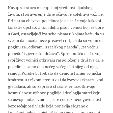
Nasuprot stava o neupitnoj vrednosti ljudskog
života, stoji uverenje da je očuvanje kolektiva važnije.
Primarna obaveza pojedinca je da se žrtvuje kako bi
kolektiv opstao. U tom duhu pišu i vojnici koji se bore
u Gazi, ostavljajući iza sebe pisma u kojima kažu da su
svesni da možda neće preživeti rat, ali da su voljni da
poginu za „odbranu izraelskog naroda“, „za večnu
pobedu“ i „jevrejsku državu“. Spremnošću da žrtvuju
svoj život vojnici otkrivaju raspoloženje društva da je
pojedinac samo deo nečeg većeg i bitnijeg od njega
samog. Poruke bi trebalo da demonstriraju vojničku
hrabrost u teškom trenutku i da izazovu ekstazu kod
gledalaca, ali su zapravo strašne jer razotkrivaju
besmislenost njihove pogibije. Ideologija smrti koju
su usvojili mladi vojnici jeste i odraz neodgovornosti i
bezosećajnosti vlade koja ponavlja slogane o
konačnoj pobedi kojoj ništa ne sme da stane na put