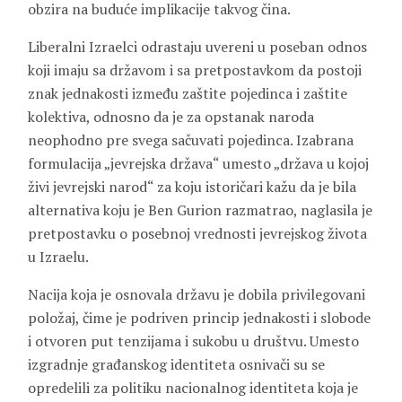
obzira na buduće implikacije takvog čina.
Liberalni Izraelci odrastaju uvereni u poseban odnos
koji imaju sa državom i sa pretpostavkom da postoji
znak jednakosti između zaštite pojedinca i zaštite
kolektiva, odnosno da je za opstanak naroda
neophodno pre svega sačuvati pojedinca. Izabrana
formulacija „jevrejska država“ umesto „država u kojoj
živi jevrejski narod“ za koju istoričari kažu da je bila
alternativa koju je Ben Gurion razmatrao, naglasila je
pretpostavku o posebnoj vrednosti jevrejskog života
u Izraelu.
Nacija koja je osnovala državu je dobila privilegovani
položaj, čime je podriven princip jednakosti i slobode
i otvoren put tenzijama i sukobu u društvu. Umesto
izgradnje građanskog identiteta osnivači su se
opredelili za politiku nacionalnog identiteta koja je