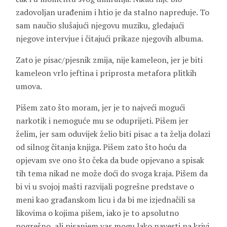
zadovoljan urađenim i htio je da stalno napreduje. To
sam naučio slušajući njegovu muziku, gledajući
njegove intervjue i čitajući prikaze njegovih albuma.
Zato je pisac/pjesnik zmija, nije kameleon, jer je biti
kameleon vrlo jeftina i priprosta metafora plitkih
umova.
Pišem zato što moram, jer je to najveći mogući
narkotik i nemoguće mu se oduprijeti. Pišem jer
želim, jer sam oduvijek želio biti pisac a ta želja dolazi
od silnog čitanja knjiga. Pišem zato što hoću da
opjevam sve ono što čeka da bude opjevano a spisak
tih tema nikad ne može doći do svoga kraja. Pišem da
bi vi u svojoj mašti razvijali pogrešne predstave o
meni kao građanskom licu i da bi me izjednačili sa
likovima o kojima pišem, iako je to apsolutno
pogrešno, ali pisanjem vas mogu lako navesti na krivi