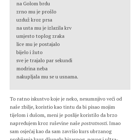
na Golom brdu
zrno mu je prošlo
uzduž kroz prsa
na usta mu je izlazila krv
umjesto toplog zraka
lice mu je postajalo
bijelo i žuto
sve je trajalo par sekundi
modrina neba
nakupljala mu se u usnama.
To ratno iskustvo koje je neko, nesumnjivo veći od
naše zbilje, koristio kao tintu da bi pisao mojim
tijelom i dušom, meni je poslije koristilo da brzo
napredujem kroz ruševine naše
postratnosti
. Imao
sam osjećaj kao da sam završio kurs ubrzanog
probijanja kroz džunglu bizarnog, novog i ultra-