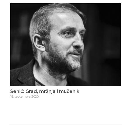
Šehić: Grad, mržnja i mučenik
Šeh
18. septembra 2020.
9. ok