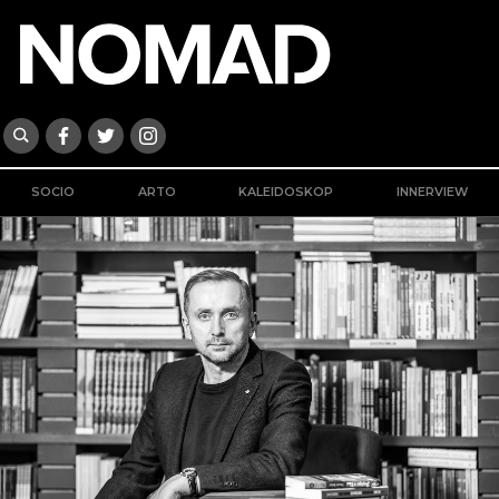
SOCIO
ARTO
KALEIDOSKOP
INNERVIEW