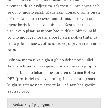
vremena da se osvijesti ta ‘sakatost’ ili ranjenost da bi
se o njoj moglo pisati. Mada sam mogao o tome pisati
još dok sam bio u nesvjesnom stanju, neko veći od
mene koristio me je kao pisaljku. Nešto je htjelo i
uspijevalo pisati sa mnom kao ljudskim bićem. Da bi
to bilo moguće morala je postojati nekakva tinta, ta
tinta je bilo moje životno iskustvo, u prvom redu ono
ratno.
Jednom me ta ruka digla u gluho doba noći u ulici
Augusta Brauna u Sarajevu, posjela me za laptop koji
je na sebi imao ljiljan jer je korišten u Armiji BiH za
PEB (protivelektronsku borbu). Imao je integrisanu
kuglu sa strane namjesto miša. Tad sam bez greške
zapisao ovo:
Redžo Begić je poginuo