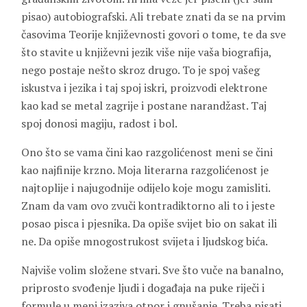
pisao) autobiografski. Ali trebate znati da se na prvim
časovima Teorije književnosti govori o tome, te da sve
što stavite u književni jezik više nije vaša biografija,
nego postaje nešto skroz drugo. To je spoj vašeg
iskustva i jezika i taj spoj iskri, proizvodi elektrone
kao kad se metal zagrije i postane narandžast. Taj
spoj donosi magiju, radost i bol.
Ono što se vama čini kao razgolićenost meni se čini
kao najfinije krzno. Moja literarna razgolićenost je
najtoplije i najugodnije odijelo koje mogu zamisliti.
Znam da vam ovo zvuči kontradiktorno ali to i jeste
posao pisca i pjesnika. Da opiše svijet bio on sakat ili
ne. Da opiše mnogostrukost svijeta i ljudskog bića.
Najviše volim složene stvari. Sve što vuče na banalno,
priprosto svođenje ljudi i događaja na puke riječi i
formule u meni izaziva otpor i gnušanje. Treba pisati