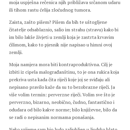
moja uspješna rečenica njih približava srčanom udaru
ili tihom rastu ćelija zloćudnog tumora.
Zaista, zašto pišem? Pišem da bih te uštogljene
čitatelje odsablaznio, salio im strahu (stravu) kako bi
im bilo lakše živjeti u zemlji koja je zastrta krvavim
ćilimom, kako to pjesnik nije napisao u himni ovoj
zemlji.
Moja namjera mora biti kontraproduktivna. Cilj je
izbiti iz cipela malograđanštinu, to je ona rukica koja
prekriva usta kada čita riječi koje joj se sviđaju ali
nepisano pravilo kaže da su to bezobrazne riječi. Ja
više volim termin: perverzne riječi. Volim sve što je
perverzno, bizarno, neobično, čudno, fantastično i
odudara od bilo kakve norme; bilo književne, bilo da
se radi o nepisanim normama ponašanja.
Neko vrijeme sam bio ludo zaljubljen u ljudsko blato.