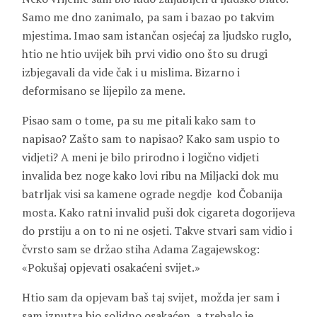
Samo me dno zanimalo, pa sam i bazao po takvim
mjestima. Imao sam istančan osjećaj za ljudsko ruglo,
htio ne htio uvijek bih prvi vidio ono što su drugi
izbjegavali da vide čak i u mislima. Bizarno i
deformisano se lijepilo za mene.
Pisao sam o tome, pa su me pitali kako sam to
napisao? Zašto sam to napisao? Kako sam uspio to
vidjeti? A meni je bilo prirodno i logično vidjeti
invalida bez noge kako lovi ribu na Miljacki dok mu
batrljak visi sa kamene ograde negdje kod Čobanija
mosta. Kako ratni invalid puši dok cigareta dogorijeva
do prstiju a on to ni ne osjeti. Takve stvari sam vidio i
čvrsto sam se držao stiha Adama Zagajewskog:
«Pokušaj opjevati osakaćeni svijet.»
Htio sam da opjevam baš taj svijet, možda jer sam i
sam iznutra bio solidno osakaćen, a trebalo je