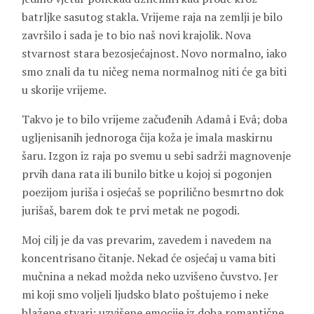
batrljke sasutog stakla. Vrijeme raja na zemlji je bilo
završilo i sada je to bio naš novi krajolik. Nova
stvarnost stara bezosjećajnost. Novo normalno, iako
smo znali da tu ničeg nema normalnog niti će ga biti
u skorije vrijeme.
Takvo je to bilo vrijeme začuđenih Adamâ i Evâ; doba
ugljenisanih jednoroga čija koža je imala maskirnu
šaru. Izgon iz raja po svemu u sebi sadrži magnovenje
prvih dana rata ili bunilo bitke u kojoj si pogonjen
poezijom juriša i osjećaš se poprilično besmrtno dok
jurišaš, barem dok te prvi metak ne pogodi.
Moj cilj je da vas prevarim, zavedem i navedem na
koncentrisano čitanje. Nekad će osjećaj u vama biti
mučnina a nekad možda neko uzvišeno čuvstvo. Jer
mi koji smo voljeli ljudsko blato poštujemo i neke
blažene stvari: uzvišene emocije iz doba romantične