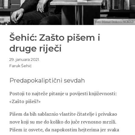
foto: Dženat Dreković/NOMAD
Šehić: Zašto pišem i
druge riječi
29. januara 2021.
Faruk Šehić
Predapokaliptični sevdah
Postoji to najteže pitanje u povijesti književnosti:
«Zašto pišeš?»
Pišem da bih sablaznio vlastite čitatelje i privukao
nove koji su me do koliko do juče revnosno mrzili.
Pišem iz osvete, da napokostim hejterima jer svaka