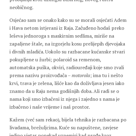
neobičnog.
Osjećao sam se onako kako su se morali osjećati Adem
i Hava netom istjerani iz Raja. Začuđeno hodaš preko
leševa jednoroga s maskirnim sedlima, miriše na
zapaljene štale, na izgorjelu kosu prelijepih djevojaka
i divnih mladića. Uokolo su razbacane kućanske stvari
pokupljene u žurbi; polaroid sa remenom,
automatska puška, okviri, radiouređaji koje smo zvali
prema nazivu proizvođača –
motorola
; ima tu i nešto
krvi, trava je zelena, lišće kao da doživljava jesen iako
znamo da u Raju nema godišnjih doba. Ali radi se o
nama koji smo izbačeni iz njega i zajedno s nama je
izbačeno i naše vrijeme i naš prostor.
Kažem (već sam rekao), bijela tehnika je razbacana po
livadama, brežuljcima. Kuće su napuštene, zavjese
jedino vjetar ponekad uznemiri kad prođe kroz