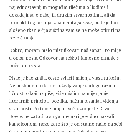
najjednostavnijim mogućim riječima o ljudima i
događajima, o našoj ili drugim stvarnostima, ali da
produkt tog pisanja, znamenita
poruka
, bude jedno
složeno tkanje čija suština vam se ne može otkriti na
prvo čitanje.
Dobro, moram malo mistifikovati naš zanat i to mi je
u opisu posla. Odgovor na teško i famozno pitanje s
početka teksta.
Pisac je kao zmija, često svlači i mijenja vlastitu kožu.
Ne mislim na to kao na uživljavanje u uloge raznih
ličnosti o kojima piše, više mislim na mijenjanje
literarnih principa, poetika, načina pisanja i viđenja
stvarnosti. Po tome moj najveći uzor jeste David
Bowie, ne zato što su ga novinari površno nazvali
kameleonom, nego zato što je on stalno radio na sebi
čak i u momentu svog umiranja. Nikad nije bio