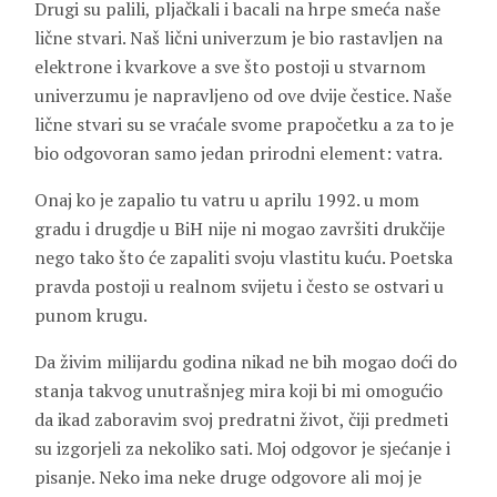
Drugi su palili, pljačkali i bacali na hrpe smeća naše
lične stvari. Naš lični univerzum je bio rastavljen na
elektrone i kvarkove a sve što postoji u stvarnom
univerzumu je napravljeno od ove dvije čestice. Naše
lične stvari su se vraćale svome prapočetku a za to je
bio odgovoran samo jedan prirodni element: vatra.
Onaj ko je zapalio tu vatru u aprilu 1992. u mom
gradu i drugdje u BiH nije ni mogao završiti drukčije
nego tako što će zapaliti svoju vlastitu kuću. Poetska
pravda postoji u realnom svijetu i često se ostvari u
punom krugu.
Da živim milijardu godina nikad ne bih mogao doći do
stanja takvog unutrašnjeg mira koji bi mi omogućio
da ikad zaboravim svoj predratni život, čiji predmeti
su izgorjeli za nekoliko sati. Moj odgovor je sjećanje i
pisanje. Neko ima neke druge odgovore ali moj je