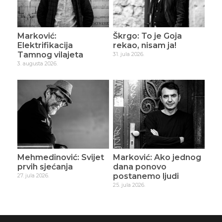
Marković:
Škrgo: To je Goja
Elektrifikacija
rekao, nisam ja!
Tamnog vilajeta
31. jula 2026.
3. augusta 2026.
Mehmedinović: Svijet
Marković: Ako jednog
prvih sjećanja
dana ponovo
postanemo ljudi
27. jula 2026.
25. jula 2026.