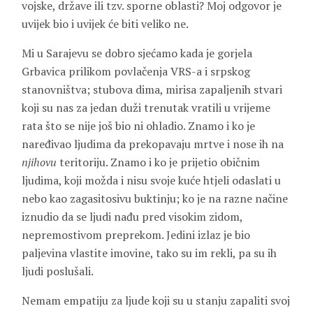
vojske, države ili tzv. sporne oblasti? Moj odgovor je
uvijek bio i uvijek će biti veliko ne.
Mi u Sarajevu se dobro sjećamo kada je gorjela
Grbavica prilikom povlačenja VRS-a i srpskog
stanovništva; stubova dima, mirisa zapaljenih stvari
koji su nas za jedan duži trenutak vratili u vrijeme
rata što se nije još bio ni ohladio. Znamo i ko je
naređivao ljudima da prekopavaju mrtve i nose ih na
njihovu
teritoriju. Znamo i ko je prijetio običnim
ljudima, koji možda i nisu svoje kuće htjeli odaslati u
nebo kao zagasitosivu buktinju; ko je na razne načine
iznudio da se ljudi nađu pred visokim zidom,
nepremostivom preprekom. Jedini izlaz je bio
paljevina vlastite imovine, tako su im rekli, pa su ih
ljudi poslušali.
Nemam empatiju za ljude koji su u stanju zapaliti svoj