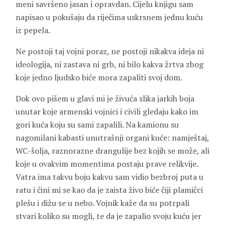
meni savršeno jasan i opravdan. Cijelu knjigu sam
napisao u pokušaju da riječima uskrsnem jednu kuću
iz pepela.
Ne postoji taj vojni poraz, ne postoji nikakva ideja ni
ideologija, ni zastava ni grb, ni bilo kakva žrtva zbog
koje jedno ljudsko biće mora zapaliti svoj dom.
Dok ovo pišem u glavi mi je živuća slika jarkih boja
unutar koje armenski vojnici i civili gledaju kako im
gori kuća koju su sami zapalili. Na kamionu su
nagomilani kabasti unutrašnji organi kuće: namještaj,
WC-šolja, raznorazne drangulije bez kojih se može, ali
koje u ovakvim momentima postaju prave relikvije.
Vatra ima takvu boju kakvu sam vidio bezbroj puta u
ratu i čini mi se kao da je zaista živo biće čiji plamičci
plešu i dižu se u nebo. Vojnik kaže da su potrpali
stvari koliko su mogli, te da je zapalio svoju kuću jer