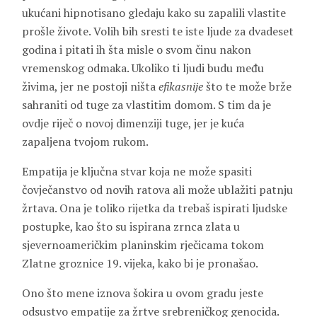
ukućani hipnotisano gledaju kako su zapalili vlastite
prošle živote. Volih bih sresti te iste ljude za dvadeset
godina i pitati ih šta misle o svom činu nakon
vremenskog odmaka. Ukoliko ti ljudi budu među
živima, jer ne postoji ništa
efikasnije
što te može brže
sahraniti od tuge za vlastitim domom. S tim da je
ovdje riječ o novoj dimenziji tuge, jer je kuća
zapaljena tvojom rukom.
Empatija je ključna stvar koja ne može spasiti
čovječanstvo od novih ratova ali može ublažiti patnju
žrtava. Ona je toliko rijetka da trebaš ispirati ljudske
postupke, kao što su ispirana zrnca zlata u
sjevernoameričkim planinskim rječicama tokom
Zlatne groznice 19. vijeka, kako bi je pronašao.
Ono što mene iznova šokira u ovom gradu jeste
odsustvo empatije za žrtve srebreničkog genocida.