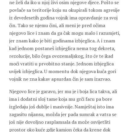
ne želi da iko u njoj živi osim njegove djece. Pošto se
povlače sa teritorije koju su okupirali tokom agresije
iz devedesetih godina vojnik ima opravdanje za svoj
čin. Tako se njemu čini, ali meni je pred očima
njegovo lice i znam da ga čak mogu malo i razumjeti,
jer znam kako je biti godinama izbjeglica. A i znam
kad jednom postaneš izbjeglica nema tog dekreta,
rezolucije, bilo čega ovozemaljskog, što će te ikad
moći vratiti u prvobitno stanje. Jednom izbjeglica
uvijek izbjeglica. U momentu dok njegova kuća gori
vojnik ne zna kakav apsurdan čin je sam izazvao.
Njegovo lice je garavo, jer mu je i boja lica takva, ali
ima i dodatni sloj tame koja mu grči facu pa bore
izgledaju još dublje i masivnije. Namještaj isto ima
zagasitu nijansu, možda jer pada sumrak a vatra se
još nije dovoljno rasplamsala da može osvijetliti
prostor oko kuće gdje kamion čeka da krene dok