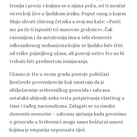
Ironija i prezir s kojima se o njima priča, svi ti mračni
vicevi koji žive u ljudskom jeziku. Poput onog u kojem
Mujo uhvati zlatnog četnika a ovaj mu kaže: «Pusti
me pa ću ti ispuniti tri masovne grobnice». Čak
razumijem i da autoironija ima u sebi elemente
odbrambenog mehanizma kojim se ljudsko biće štiti
od teško pojmljivog užasa, ali postoji nešto što ne bi
trebalo biti predmetom ismijavanja.
Užasno je što u ovom gradu postoje političari
ljevičarske
provenijencije koji smatraju da je
obilježavanje srebreničkog genocida i sahrana
ostatakâ ubijenih neka vrsta potpirivanja vlastitog a
time i tuđeg nacionalizma. Zalagati se za rimsko
damnatio memoriae
– zabranu sjećanja kada govorimo
o genocidu u Srebrenici mogu samo bešćutni umovi
kojima je empatija nepoznata riječ.