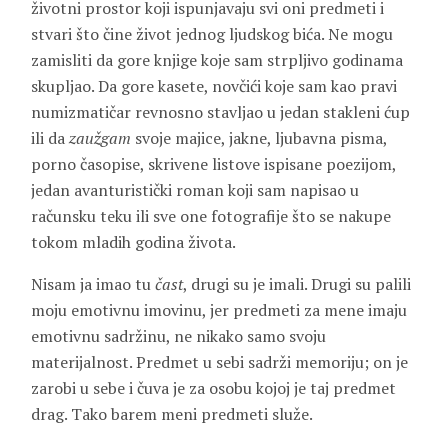
životni prostor koji ispunjavaju svi oni predmeti i
stvari što čine život jednog ljudskog bića. Ne mogu
zamisliti da gore knjige koje sam strpljivo godinama
skupljao. Da gore kasete, novčići koje sam kao pravi
numizmatičar revnosno stavljao u jedan stakleni ćup
ili da
zaužgam
svoje majice, jakne, ljubavna pisma,
porno časopise, skrivene listove ispisane poezijom,
jedan avanturistički roman koji sam napisao u
računsku teku ili sve one fotografije što se nakupe
tokom mladih godina života.
Nisam ja imao tu
čast
, drugi su je imali. Drugi su palili
moju emotivnu imovinu, jer predmeti za mene imaju
emotivnu sadržinu, ne nikako samo svoju
materijalnost. Predmet u sebi sadrži memoriju; on je
zarobi u sebe i čuva je za osobu kojoj je taj predmet
drag. Tako barem meni predmeti služe.