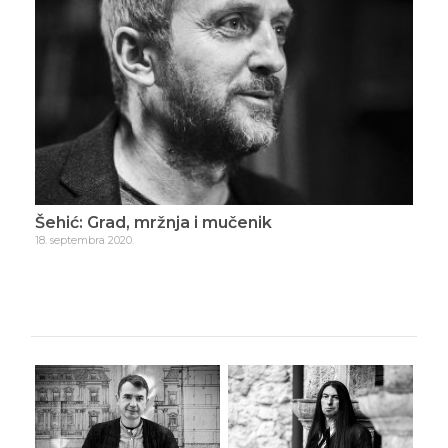
Šehić: Grad, mržnja i mučenik
Šeh
18. septembra 2020.
9. ok