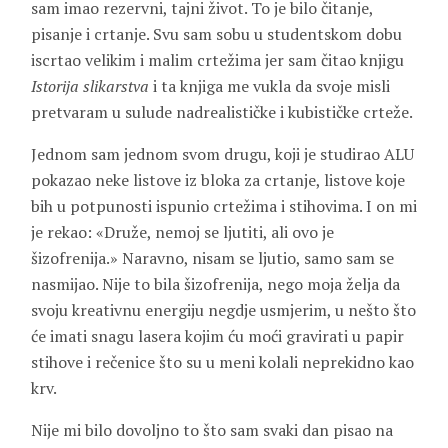
sam imao rezervni, tajni život. To je bilo čitanje,
pisanje i crtanje. Svu sam sobu u studentskom dobu
iscrtao velikim i malim crtežima jer sam čitao knjigu
Istorija slikarstva
i ta knjiga me vukla da svoje misli
pretvaram u sulude nadrealističke i kubističke crteže.
Jednom sam jednom svom drugu, koji je studirao ALU
pokazao neke listove iz bloka za crtanje, listove koje
bih u potpunosti ispunio crtežima i stihovima. I on mi
je rekao: «Druže, nemoj se ljutiti, ali ovo je
šizofrenija.» Naravno, nisam se ljutio, samo sam se
nasmijao. Nije to bila šizofrenija, nego moja želja da
svoju kreativnu energiju negdje usmjerim, u nešto što
će imati snagu lasera kojim ću moći gravirati u papir
stihove i rečenice što su u meni kolali neprekidno kao
krv.
Nije mi bilo dovoljno to što sam svaki dan pisao na