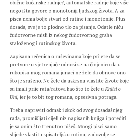
obične kućanske radnje?, automatske radnje koje više
nego išta govore o monotoniji ljudskog života. A za
pisca nema bolje stvari od rutine i monotonije. Plus
dosada, sve je to plodno tlo za pisanje. Odatle niču
čudotvorne misli iz nekog čudotvornog graha
staloženog i rutinskog života.
Zapisana rečenica o ruševinama koje prijete da se
pretvore u vjetrenjače odnosi se na činjenicu da u
rukopisu mog romana junaci ne žele da obnove ono
što je srušeno. Ne žele da uskrsnu vlastite živote koje
su imali prije rata/ratova kao što to žele u
Knjizi o
Uni
, jer je to bit tog romana, opsesivna potraga.
Treba napraviti odmak i skok od svog dosadašnjeg
rada, promišljati cijeli niz napisanih knjiga i porediti
je sa onim što trenutno pišeš. Mnogi pisci samo
slijede vlastitu spisateljsku rutinu, zadovolje se