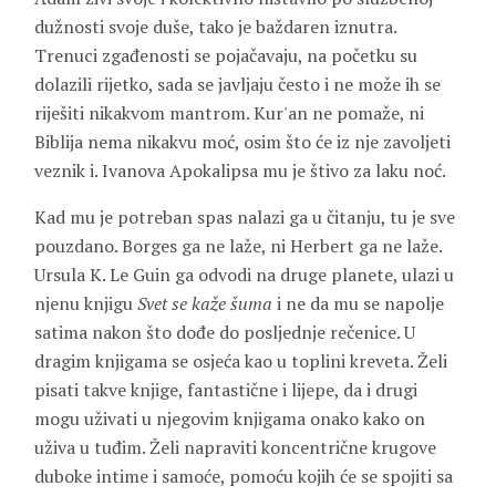
dužnosti svoje duše, tako je baždaren iznutra.
Trenuci zgađenosti se pojačavaju, na početku su
dolazili rijetko, sada se javljaju često i ne može ih se
riješiti nikakvom mantrom. Kur'an ne pomaže, ni
Biblija nema nikakvu moć, osim što će iz nje zavoljeti
veznik i. Ivanova Apokalipsa mu je štivo za laku noć.
Kad mu je potreban spas nalazi ga u čitanju, tu je sve
pouzdano. Borges ga ne laže, ni Herbert ga ne laže.
Ursula K. Le Guin ga odvodi na druge planete, ulazi u
njenu knjigu
Svet se
kaže šuma
i ne da mu se napolje
satima nakon što dođe do posljednje rečenice. U
dragim knjigama se osjeća kao u toplini kreveta. Želi
pisati takve knjige, fantastične i lijepe, da i drugi
mogu uživati u njegovim knjigama onako kako on
uživa u tuđim. Želi napraviti koncentrične krugove
duboke intime i samoće, pomoću kojih će se spojiti sa