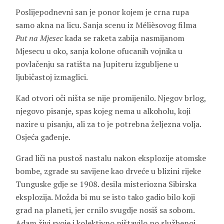
Poslijepodnevni san je ponor kojem je crna rupa
samo akna na licu. Sanja scenu iz Mélièsovog filma
Put na Mjesec
kada se raketa zabija nasmijanom
Mjesecu u oko, sanja kolone ofucanih vojnika u
povlačenju sa ratišta na Jupiteru izgubljene u
ljubičastoj izmaglici.
Kad otvori oči ništa se nije promijenilo. Njegov brlog,
njegovo pisanje, spas kojeg nema u alkoholu, koji
nazire u pisanju, ali za to je potrebna željezna volja.
Osjeća gađenje.
Grad liči na pustoš nastalu nakon eksplozije atomske
bombe, zgrade su savijene kao drveće u blizini rijeke
Tunguske gdje se 1908. desila misteriozna Sibirska
eksplozija. Možda bi mu se isto tako gadio bilo koji
grad na planeti, jer crnilo svugdje nosiš sa sobom.
Adam živi svoje i kolektivno ništavilo po službenoj