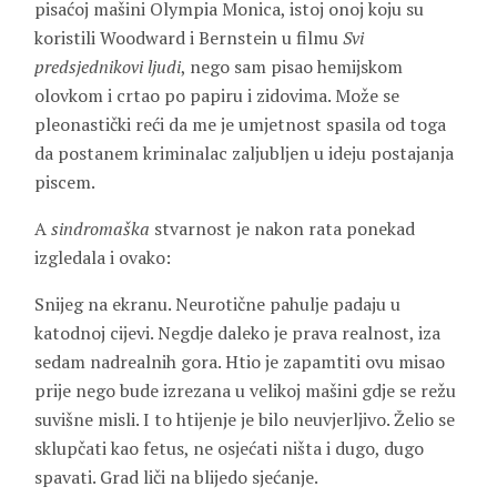
pisaćoj mašini Olympia Monica, istoj onoj koju su
koristili Woodward i Bernstein u filmu
Svi
predsjednikovi ljudi
, nego sam pisao hemijskom
olovkom i crtao po papiru i zidovima. Može se
pleonastički reći da me je umjetnost spasila od toga
da postanem kriminalac zaljubljen u ideju postajanja
piscem.
A
sindromaška
stvarnost je nakon rata ponekad
izgledala i ovako:
Snijeg na ekranu. Neurotične pahulje padaju u
katodnoj cijevi. Negdje daleko je prava realnost, iza
sedam nadrealnih gora. Htio je zapamtiti ovu misao
prije nego bude izrezana u velikoj mašini gdje se režu
suvišne misli. I to htijenje je bilo neuvjerljivo. Želio se
sklupčati kao fetus, ne osjećati ništa i dugo, dugo
spavati. Grad liči na blijedo sjećanje.