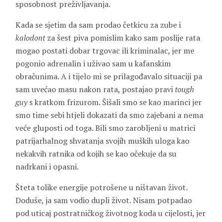
sposobnost preživljavanja.
Kada se sjetim da sam prodao četkicu za zube i
kalodont
za šest piva pomislim kako sam poslije rata
mogao postati dobar trgovac ili kriminalac, jer me
pogonio adrenalin i uživao sam u kafanskim
obračunima. A i tijelo mi se prilagođavalo situaciji pa
sam uvećao masu nakon rata, postajao pravi
tough
guy
s kratkom frizurom. Šišali smo se kao marinci jer
smo time sebi htjeli dokazati da smo zajebani a nema
veće gluposti od toga. Bili smo zarobljeni u matrici
patrijarhalnog shvatanja svojih muških uloga kao
nekakvih ratnika od kojih se kao očekuje da su
nadrkani i opasni.
Šteta tolike energije potrošene u ništavan život.
Doduše, ja sam vodio dupli život. Nisam potpadao
pod uticaj postratničkog životnog koda u cijelosti, jer