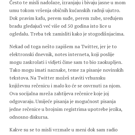
Često te misli nadolaze, izranjaju i bivaju jasne u mom
umu tokom vršenja običnih kućanskih radnji ujutro.
Dok pravim kafu, perem suđe, perem zube, sređujem
bradu gledajući već više od 50 godina isto lice u
ogledalu. Treba tek zamisliti kako je stogodišnjacima.
Nekad od toga nešto zapišem na Twitter, jer je to
elektronski dnevnik, notes interneta, koji poslije
mogu zaskrolati i vidjeti čime sam to bio zaokupljen.
Tako mogu imati naznake, teme za pisanje novinskih
tekstova. Na Twitter možeš staviti vrhunsku
književnu rečenicu i malo ko će se osvrnuti za njom.
Ova socijalna mreža zahtijeva rečenice koje joj
odgovaraju. Umijeće pisanja je mogućnost pisanja
jedne rečenice u brojnim registrima upotrebe jezika,
odnosno diskursa.
Kakve su se to misli vrzmale u meni dok sam radio