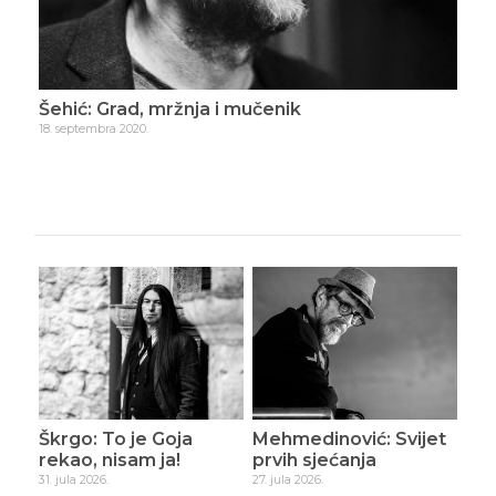
Šehić: Grad, mržnja i mučenik
Šeh
18. septembra 2020.
9. ok
Škrgo: To je Goja
Mehmedinović: Svijet
rekao, nisam ja!
prvih sjećanja
31. jula 2026.
27. jula 2026.