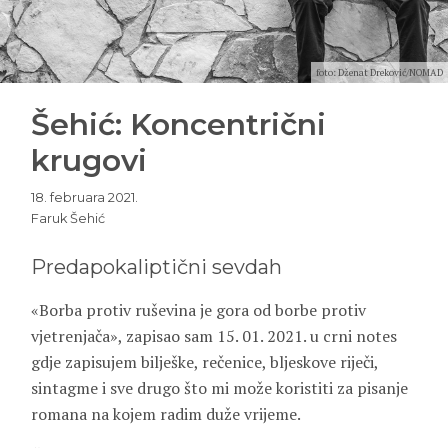
foto: Dženat Dreković/NOMAD
Šehić: Koncentrični
krugovi
18. februara 2021.
Faruk Šehić
Predapokaliptični sevdah
«Borba protiv ruševina je gora od borbe protiv
vjetrenjača», zapisao sam 15. 01. 2021. u crni notes
gdje zapisujem bilješke, rečenice, bljeskove riječi,
sintagme i sve drugo što mi može koristiti za pisanje
romana na kojem radim duže vrijeme.