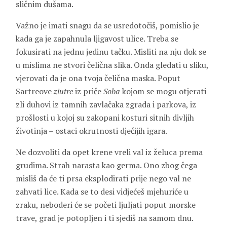
sličnim dušama.
Važno je imati snagu da se usredotočiš, pomislio je
kada ga je zapahnula ljigavost ulice. Treba se
fokusirati na jednu jedinu tačku. Misliti na nju dok se
u mislima ne stvori čelična slika. Onda gledati u sliku,
vjerovati da je ona tvoja čelična maska. Poput
Sartreove
ziutre
iz priče
Soba
kojom se mogu otjerati
zli duhovi iz tamnih zavlačaka zgrada i parkova, iz
prošlosti u kojoj su zakopani kosturi sitnih divljih
životinja – ostaci okrutnosti dječijih igara.
Ne dozvoliti da opet krene vreli val iz želuca prema
grudima. Strah narasta kao germa. Ono zbog čega
misliš da će ti prsa eksplodirati prije nego val ne
zahvati lice. Kada se to desi vidjećeš mjehuriće u
zraku, neboderi će se početi ljuljati poput morske
trave, grad je potopljen i ti sjediš na samom dnu.