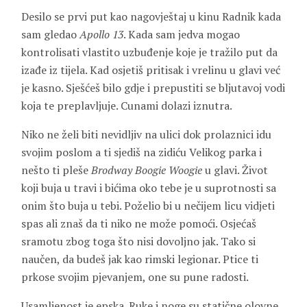
Desilo se prvi put kao nagovještaj u kinu Radnik kada
sam gledao
Apollo 13
. Kada sam jedva mogao
kontrolisati vlastito uzbuđenje koje je tražilo put da
izađe iz tijela. Kad osjetiš pritisak i vrelinu u glavi već
je kasno. Sješćeš bilo gdje i prepustiti se bljutavoj vodi
koja te preplavljuje. Cunami dolazi iznutra.
Niko ne želi biti nevidljiv na ulici dok prolaznici idu
svojim poslom a ti sjediš na zidiću Velikog parka i
nešto ti pleše
Brodway Boogie Woogie
u glavi. Život
koji buja u travi i bićima oko tebe je u suprotnosti sa
onim što buja u tebi. Poželio bi u nečijem licu vidjeti
spas ali znaš da ti niko ne može pomoći. Osjećaš
sramotu zbog toga što nisi dovoljno jak. Tako si
naučen, da budeš jak kao rimski legionar. Ptice ti
prkose svojim pjevanjem, one su pune radosti.
Usamljenost je epska. Ruke i noge su statične olovne