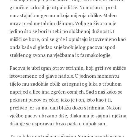
grančice sa kojih je otpalo lišće. Nemoćan si pred
narastajućom germom koja mijenja oblike. Malen
mrav pred metalnim džinom. Volja za životom je
jedino što se bori u tebi po službenoj dužnosti. I
mišići se bore, oni se grče i opuštaju istovremeno kao
onda kada si gledao snježnobijelog pacova ispod
staklenog zvona na vježbama iz farmakologije.
Pacovu je ubrizgan otrov strihnin, koji grči sve mišiće
istovremeno od glave nadole. U jednom momentu
tijelo mu zadobija oblik zategnutog luka s trbuhom
naprijed a lice ima zgrčen osmijeh. Sad znaš kako se
pokusni pacov osjećao, iako je i on, isto kao i ti,
preživio jer su mu dali blažu dozu strihnina. Nakon
vježbe pacov ubrzano diše, dlaka mu je sjajna i nježna,
disanje se usporava i brzo pada u dubok san.
To su bile unutrašnje ruševine. S onim vanjskim smo