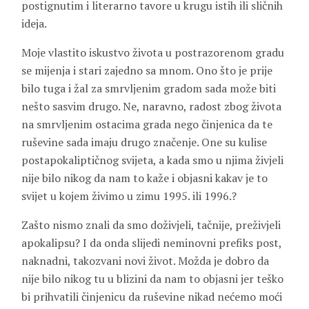
postignutim i literarno tavore u krugu istih ili sličnih
ideja.
Moje vlastito iskustvo života u postrazorenom gradu
se mijenja i stari zajedno sa mnom. Ono što je prije
bilo tuga i žal za smrvljenim gradom sada može biti
nešto sasvim drugo. Ne, naravno, radost zbog života
na smrvljenim ostacima grada nego činjenica da te
ruševine sada imaju drugo značenje. One su kulise
postapokaliptičnog svijeta, a kada smo u njima živjeli
nije bilo nikog da nam to kaže i objasni kakav je to
svijet u kojem živimo u zimu 1995. ili 1996.?
Zašto nismo znali da smo doživjeli, tačnije, preživjeli
apokalipsu? I da onda slijedi neminovni prefiks post,
naknadni, takozvani novi život. Možda je dobro da
nije bilo nikog tu u blizini da nam to objasni jer teško
bi prihvatili činjenicu da ruševine nikad nećemo moći