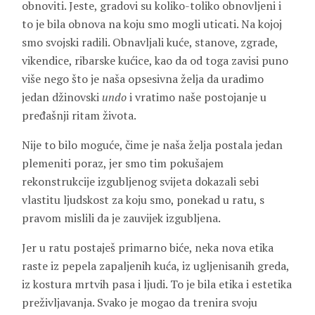
obnoviti. Jeste, gradovi su koliko-toliko obnovljeni i
to je bila obnova na koju smo mogli uticati. Na kojoj
smo svojski radili. Obnavljali kuće, stanove, zgrade,
vikendice, ribarske kućice, kao da od toga zavisi puno
više nego što je naša opsesivna želja da uradimo
jedan džinovski
undo
i vratimo naše postojanje u
pređašnji ritam života.
Nije to bilo moguće, čime je naša želja postala jedan
plemeniti poraz, jer smo tim pokušajem
rekonstrukcije izgubljenog svijeta dokazali sebi
vlastitu ljudskost za koju smo, ponekad u ratu, s
pravom mislili da je zauvijek izgubljena.
Jer u ratu postaješ primarno biće, neka nova etika
raste iz pepela zapaljenih kuća, iz ugljenisanih greda,
iz kostura mrtvih pasa i ljudi. To je bila etika i estetika
preživljavanja. Svako je mogao da trenira svoju