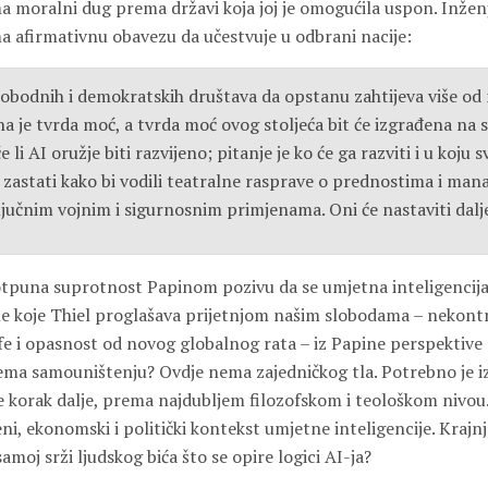
ima moralni dug prema državi koja joj je omogućila uspon. Inženj
ima afirmativnu obavezu da učestvuje u odbrani nacije:
obodnih i demokratskih društava da opstanu zahtijeva više o
a je tvrda moć, a tvrda moć ovog stoljeća bit će izgrađena na s
e li AI oružje biti razvijeno; pitanje je ko će ga razviti i u koju 
 zastati kako bi vodili teatralne rasprave o prednostima i ma
ljučnim vojnim i sigurnosnim primjenama. Oni će nastaviti dalj
 potpuna suprotnost Papinom pozivu da se umjetna inteligencija
me koje Thiel proglašava prijetnjom našim slobodama – nekontr
fe i opasnost od novog globalnog rata – iz Papine perspektive
rema samouništenju? Ovdje nema zajedničkog tla. Potrebno je iz
 korak dalje, prema najdubljem filozofskom i teološkom nivou.
eni, ekonomski i politički kontekst umjetne inteligencije. Krajnj
samoj srži ljudskog bića što se opire logici AI-ja?