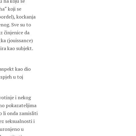
u na koju se
ha“ koji se
bordel), kockanja
enog. Sve su to
z činjenice da
ka (jouissance)
ira kao subjekt.
 aspekt kao dio
spjeh u toj
votinje i nekog
amo pokazateljima
 li onda zamisliti
ez seksualnosti i
 uronjeno u