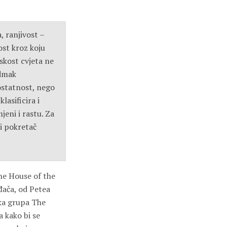
, ranjivost –
ost kroz koju
skost cvjeta ne
odmak
ostatnost, nego
lasificira i
eni i rastu. Za
ti pokretač
he House of the
đača, od Petea
ska grupa The
 kako bi se