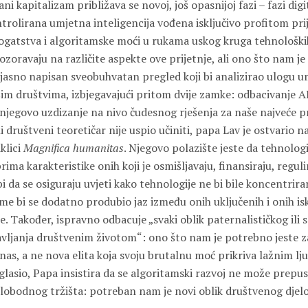
i kapitalizam približava se novoj, još opasnijoj fazi – fazi dig
rolirana umjetna inteligencija vođena isključivo profitom prij
gatstva i algoritamske moći u rukama uskog kruga tehnološki
ozoravaju na različite aspekte ove prijetnje, ali ono što nam je
e jasno napisan sveobuhvatan pregled koji bi analizirao ulogu 
šim društvima, izbjegavajući pritom dvije zamke: odbacivanje A
 njegovo uzdizanje na nivo čudesnog rješenja za naše najveće 
ili društveni teoretičar nije uspio učiniti, papa Lav je ostvari
klici
Magnifica humanitas
. Njegovo polazište jeste da tehnologi
ima karakteristike onih koji je osmišljavaju, finansiraju, reguli
bi da se osiguraju uvjeti kako tehnologije ne bi bile koncentri
čime bi se dodatno produbio jaz između onih uključenih i onih isk
je. Također, ispravno odbacuje „svaki oblik paternalističkog ili 
avljanja društvenim životom“: ono što nam je potrebno jeste z
as, a ne nova elita koja svoju brutalnu moć prikriva lažnim lj
aglasio, Papa insistira da se algoritamski razvoj ne može prepust
 slobodnog tržišta: potreban nam je novi oblik društvenog djel