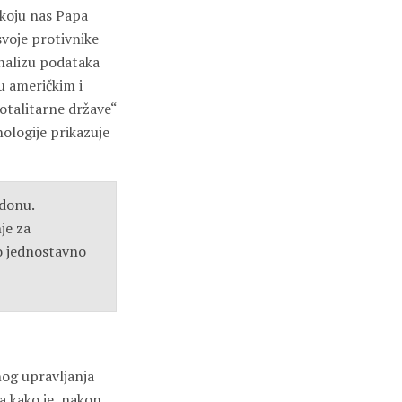
a koju nas Papa
svoje protivnike
analizu podataka
u američkim i
otalitarne države“
nologije prikazuje
edonu.
je za
mo jednostavno
nog upravljanja
a kako je, nakon