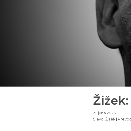
Žižek:
21. juna 2026.
Slavoj Žižek | Pre