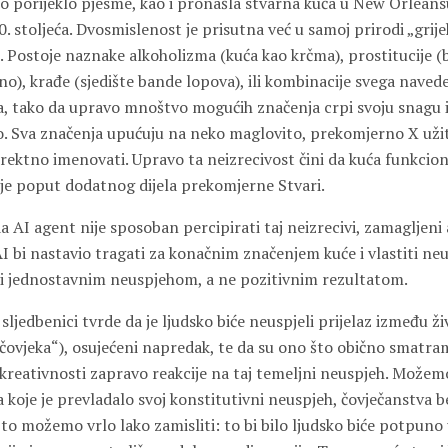
ko porijeklo pjesme, kao i pronašla stvarna kuća u New Orleans
0. stoljeća. Dvosmislenost je prisutna već u samoj prirodi „grije
. Postoje naznake alkoholizma (kuća kao krčma), prostitucije (
o), krađe (sjedište bande lopova), ili kombinacije svega naved
ka, tako da upravo mnoštvo mogućih značenja crpi svoju snagu i
. Sva značenja upućuju na neko maglovito, prekomjerno X užit
rektno imenovati. Upravo ta neizrecivost čini da kuća funkcion
uje poput dodatnog dijela prekomjerne Stvari.
a AI agent nije sposoban percipirati taj neizrecivi, zamagljeni
I bi nastavio tragati za konačnim značenjem kuće i vlastiti neu
i jednostavnim neuspjehom, a ne pozitivnim rezultatom.
sljedbenici tvrde da je ljudsko biće neuspjeli prijelaz između ži
atčovjeka“), osujećeni napredak, te da su ono što obično smatr
li kreativnosti zapravo reakcije na taj temeljni neuspjeh. Možemo
a koje je prevladalo svoj konstitutivni neuspjeh, čovječanstva b
to možemo vrlo lako zamisliti: to bi bilo ljudsko biće potpuno