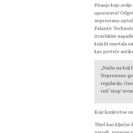
Pitanje koje ovdje
upozorava? Odgovo
neprestano optužu
Palantir Technolog
izraelskim napadi
koja bi ometala na
kao preteče antikr
„Način na koji 
Neprestano govo
regulaciju. On
reći ‘stop’ sve
Koje konkretne oso
Thiel kao ključne
navodi „porezne sp