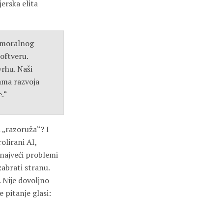
erska elita
d moralnog
oftveru.
svrhu. Naši
nama razvoja
e.“
 „razoruža“? I
olirani AI,
 najveći problemi
abrati stranu.
 Nije dovoljno
e pitanje glasi: