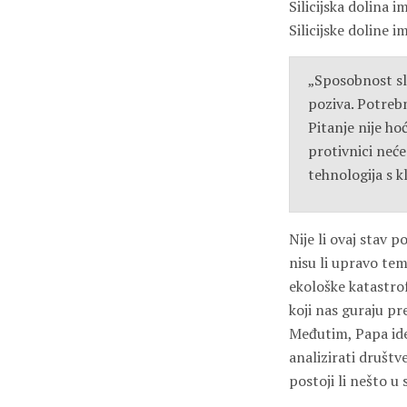
Silicijska dolina 
Silicijske doline 
„Sposobnost sl
poziva. Potrebn
Pitanje nije hoć
protivnici neće
tehnologija s k
Nije li ovaj stav
nisu li upravo te
ekološke katastro
koji nas guraju p
Međutim, Papa ide
analizirati društv
postoji li nešto u 