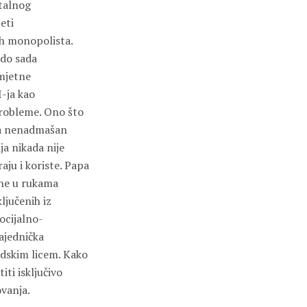
italnog
eti
h monopolista.
 do sada
umjetne
I-ja kao
probleme. Ono što
o na nenadmašan
ja nikada nije
raju i koriste. Papa
rane u rukama
ljučenih iz
socijalno-
ajednička
udskim licem. Kako
iti isključivo
ovanja.