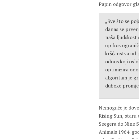
Papin odgovor gla
„Sve što se poj
danas se prvens
naša ljudskost 
uprkos ogranič
kršćanstva od 
odnos koji oslo
optimizira ono 
algoritam je gr
duboke promje
Nemoguće je dovol
Rising Sun, staru
Seegera do Nine S
Animals 1964. godi