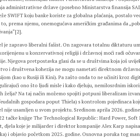
nja administrativne države (posebno Ministarstva finansija SAD
 SWIFT koju banke koriste za globalna plaćanja, postalo veo
ve to, prema njemu, onemogućava američkim građanima da „po
vanja“[2].
l je zapravo liberalni fašist. On zagovara totalnu diktaturu u
 ukorijenjenu u konzervativnoj religiji i državnoj moći radi očuv
zije. Njegova pretpostavka glasi da se u društvima koja još uvije
stvo i društvena kohezija ne mogu nametati direktnom državn
jom (kao u Rusiji ili Kini). Pa zašto onda to ne učiniti kroz digi
egulirajući ono što ljudi misle i kako djeluju, nemilosrdnim isko
ih želja? Na taj način možemo spojiti potpuni liberalizam izva
eudalnih gospodara poput Thiela) s kontrolom pojedinaca ko
hiel nije usamljen u svom projektu. Sredinom aprila 2026. godine
 22 tačke knjige The Technological Republic: Hard Power, Soft B
, djela koje je milijarder i direktor kompanije Alex Karp napis
ka) i objavio početkom 2025. godine. Osnovna poruka tog manif