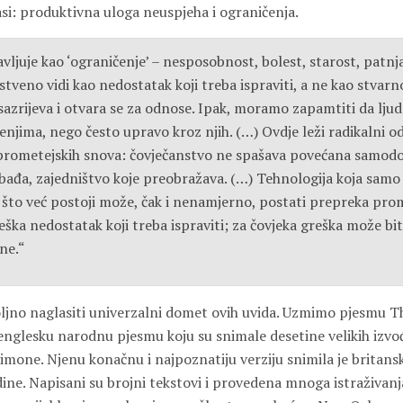
si: produktivna uloga neuspjeha i ograničenja.
avljuje kao ‘ograničenje’ – nesposobnost, bolest, starost, patnja
tveno vidi kao nedostatak koji treba ispraviti, a ne kao stvarn
sazrijeva i otvara se za odnose. Ipak, moramo zapamtiti da ljud
enjima, nego često upravo kroz njih. (…) Ovdje leži radikalni 
prometejskih snova: čovječanstvo ne spašava povećana samod
bađa, zajedništvo koje preobražava. (…) Tehnologija koja samo k
što već postoji može, čak i nenamjerno, postati prepreka promj
eška nedostatak koji treba ispraviti; za čovjeka greška može bi
ne.“
jno naglasiti univerzalni domet ovih uvida. Uzmimo pjesmu T
 englesku narodnu pjesmu koju su snimale desetine velikih izvo
imone. Njenu konačnu i najpoznatiju verziju snimila je britan
ne. Napisani su brojni tekstovi i provedena mnoga istraživanja