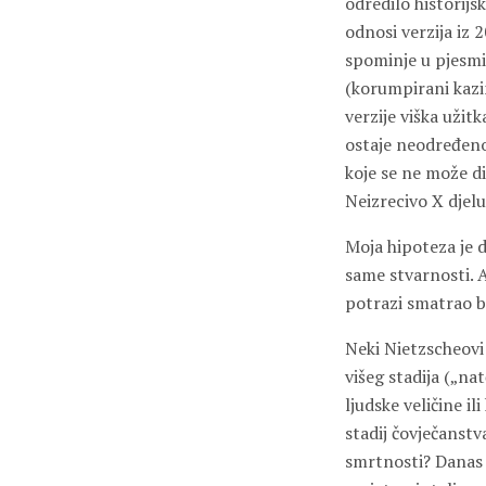
odredilo historijs
odnosi verzija iz 2
spominje u pjesmi
(korumpirani kazin
verzije viška užit
ostaje neodređeno
koje se ne može di
Neizrecivo X djel
Moja hipoteza je d
same stvarnosti. A
potrazi smatrao b
Neki Nietzscheovi 
višeg stadija („n
ljudske veličine i
stadij čovječanstv
smrtnosti? Danas 