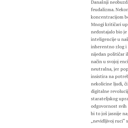
Današnji neobuzdan
feudalizma. Nekont
koncentracijom bo
Mnogi kritičari up
nedostajalo bio j
inteligencije u na
inherentno zlog i
nijedan političar 
način u svojoj enci
neutralna, jer popr
insistira na potre
nekolicine ljudi, 
digitalne revoluci
starateljskog upr
odgovornost svih n
bi to još jasnije n
„nevidljivoj ruci“