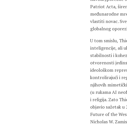
Patriot Acta, šire
međunarodne mreže
vlastiti novac. S
globalnog oporezi
U tom smislu, Thie
inteligencije, ali
stabilnosti i kohe
otvorenosti jedin
ideološkom represi
kontrolirajući i r
njihovih mimetičk
(u rukama AI neof
i religija. Zato T
objavio sažetak u
Future of the West
Nicholas W. Zamis