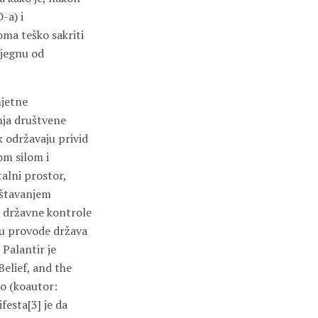
-a) i
ma teško sakriti
bjegnu od
mjetne
anja društvene
k održavaju privid
om silom i
talni prostor,
rištavanjem
n državne kontrole
ju provode država
 Palantir je
elief, and the
ao (koautor:
esta[3] je da