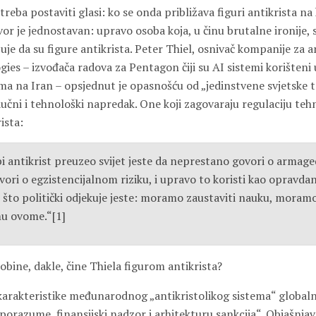
 treba postaviti glasi: ko se onda približava figuri antikrista n
r je jednostavan: upravo osoba koja, u činu brutalne ironije, 
je da su figure antikrista. Peter Thiel, osnivač kompanije za 
ies – izvođača radova za Pentagon čiji su AI sistemi korišteni 
ma na Iran – opsjednut je opasnošću od „jedinstvene svjetske t
učni i tehnološki napredak. One koji zagovaraju regulaciju teh
ista:
bi antikrist preuzeo svijet jeste da neprestano govori o armag
ri o egzistencijalnom riziku, i upravo to koristi kao opravdan
o što politički odjekuje jeste: moramo zaustaviti nauku, mora
mu ovome.“[1]
bine, dakle, čine Thiela figurom antikrista?
 karakteristike međunarodnog „antikristolikog sistema“ global
orazume, finansijski nadzor i arhitekturu sankcija“. Objašnjav