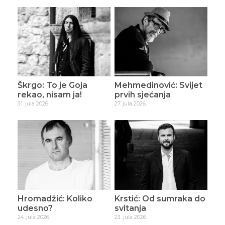
Škrgo: To je Goja
Mehmedinović: Svijet
rekao, nisam ja!
prvih sjećanja
31. jula 2026.
27. jula 2026.
Hromadžić: Koliko
Krstić: Od sumraka do
udesno?
svitanja
24. jula 2026.
23. jula 2026.