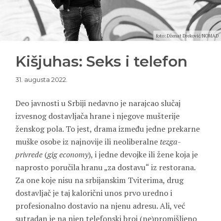
foto: Dženat Dreković/NOMAD
Kišjuhas: Seks i telefon
31. augusta 2022.
Deo javnosti u Srbiji nedavno je narajcao slučaj
izvesnog dostavljača hrane i njegove mušterije
ženskog pola. To jest, drama između jedne prekarne
muške osobe iz najnovije ili neoliberalne
tezga-
privrede
(
gig economy
), i jedne devojke ili žene koja je
naprosto poručila hranu „za dostavu“ iz restorana.
Za one koje nisu na srbijanskim Tviterima, drug
dostavljač je taj kalorični unos prvo uredno i
profesionalno dostavio na njenu adresu. Ali, već
sutradan je na njen telefonski broj (ne)promišljeno