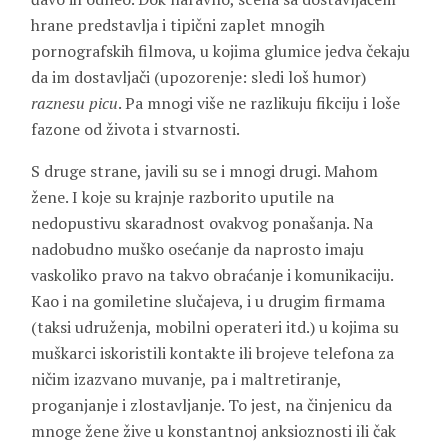
hrane predstavlja i tipični zaplet mnogih
pornografskih filmova, u kojima glumice jedva čekaju
da im dostavljači (upozorenje: sledi loš humor)
raznesu picu
. Pa mnogi više ne razlikuju fikciju i loše
fazone od života i stvarnosti.
S druge strane, javili su se i mnogi drugi. Mahom
žene. I koje su krajnje razborito uputile na
nedopustivu skaradnost ovakvog ponašanja. Na
nadobudno muško osećanje da naprosto imaju
vaskoliko pravo na takvo obraćanje i komunikaciju.
Kao i na gomiletine slučajeva, i u drugim firmama
(taksi udruženja, mobilni operateri itd.) u kojima su
muškarci iskoristili kontakte ili brojeve telefona za
ničim izazvano muvanje, pa i maltretiranje,
proganjanje i zlostavljanje. To jest, na činjenicu da
mnoge žene žive u konstantnoj anksioznosti ili čak