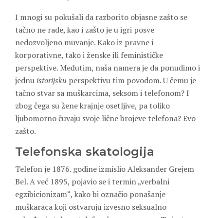
I mnogi su pokušali da razborito objasne zašto se
tačno ne rade, kao i zašto je u igri posve
nedozvoljeno muvanje. Kako iz pravne i
korporativne, tako i ženske ili feminističke
perspektive. Međutim, naša namera je da ponudimo i
jednu
istorijsku
perspektivu tim povodom. U čemu je
tačno stvar sa muškarcima, seksom i telefonom? I
zbog čega su žene krajnje osetljive, pa toliko
ljubomorno čuvaju svoje lične brojeve telefona? Evo
zašto.
Telefonska skatologija
Telefon je 1876. godine izmislio Aleksander Grejem
Bel. A već 1895, pojavio se i termin „verbalni
egzibicionizam“, kako bi označio ponašanje
muškaraca koji ostvaruju izvesno seksualno