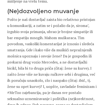
mišljenje na vrelu temu.
(Ne)dozvoljeno muvanje
Pošto je naš dostavljač zaista bio relativno pristojan
u komunikaciji, a zatim se i požalio da je, siroma’,
izgubio svoja primanja, ubrao je brojne simpatije ili
bar empatiju mnogih. Mahom muškaraca. Tim
povodom, vaskoliki komentarijat je iznosio i sledeća
smatranja. Gde i kako više da muškići nepražnjenih
mošnica upoznaju i osvoje žene? Da je gospodin ili
prekarni drug vozio Mercedes, a ne dostavljački
bicikl, bila bi to druga priča (čitaj: žene su kurve). I
zašto žene više ne kuvaju ručkove sebi i drugima, već
ih poručuju unaokolo, zlo i naopako (čitaj:
ibid.
, tj.
žene su opet kurve)? I, uopšte, zavladaše feminizam i
#MeToo zajebancija, pa je danas sve postalo
seksualno uznemiravanje i politička (ne)korektnost,
đavo ih odneo. Dok naravno, scena sa dostavljačem