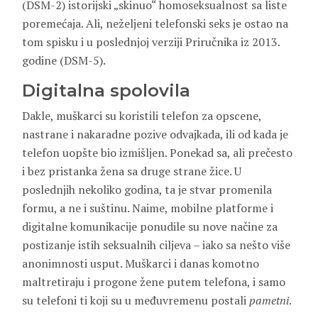
(DSM-2) istorijski „skinuo“ homoseksualnost sa liste
poremećaja. Ali, neželjeni telefonski seks je ostao na
tom spisku i u poslednjoj verziji Priručnika iz 2013.
godine (DSM-5).
Digitalna spolovila
Dakle, muškarci su koristili telefon za opscene,
nastrane i nakaradne pozive odvajkada, ili od kada je
telefon uopšte bio izmišljen. Ponekad sa, ali prečesto
i bez pristanka žena sa druge strane žice. U
poslednjih nekoliko godina, ta je stvar promenila
formu, a ne i suštinu. Naime, mobilne platforme i
digitalne komunikacije ponudile su nove načine za
postizanje istih seksualnih ciljeva – iako sa nešto više
anonimnosti usput. Muškarci i danas komotno
maltretiraju i progone žene putem telefona, i samo
su telefoni ti koji su u međuvremenu postali
pametni
.