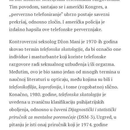
Tim povodom, sastajao se i američki Kongres, a
„perverzno telefoniranje“ ubrzo postaje savezni
prekršaj, odnosno zločin. I američka policija je
izdašno hapsila ove telefonske perverznjake.
Kontroverzni seksolog Džon Mani je 1970-ih godina
skovao termin
telefonska skatologija
, da bi označio one
individue i masturbante koji koriste telefonske
razgovore radi seksualnog uzbuđenja i/ili orgazma.
Međutim, ovo je bio samo jedan od mnogih termina u
naučnoj literaturi u opticaju, među kojima su bili i
telefonikofilija
,
koprofonija
, i tome (rogobatno) slično.
Konačno, 1980. godine,
telefonska skatologija
je
uvedena u zvaničnu klasifikaciju psihijatrijskih
oboljenja, odnosno u čuveni
Dijagnostički i statistički
priručnik za mentalne poremećaje
(DSM-3). Uzgred, u
pitanju je isti onaj priručnik koji je 1974. godine