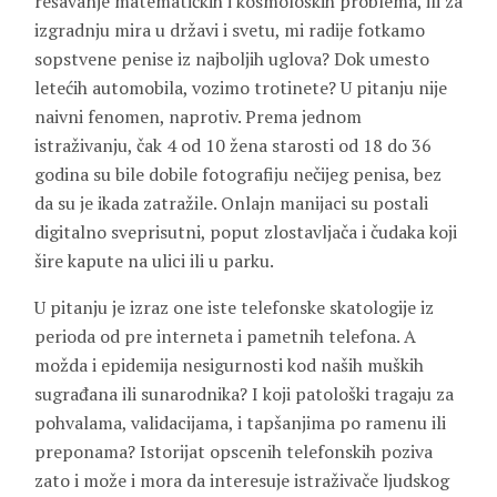
rešavanje matematičkih i kosmoloških problema, ili za
izgradnju mira u državi i svetu, mi radije fotkamo
sopstvene penise iz najboljih uglova? Dok umesto
letećih automobila, vozimo trotinete? U pitanju nije
naivni fenomen, naprotiv. Prema jednom
istraživanju, čak 4 od 10 žena starosti od 18 do 36
godina su bile dobile fotografiju nečijeg penisa, bez
da su je ikada zatražile. Onlajn manijaci su postali
digitalno sveprisutni, poput zlostavljača i čudaka koji
šire kapute na ulici ili u parku.
U pitanju je izraz one iste telefonske skatologije iz
perioda od pre interneta i pametnih telefona. A
možda i epidemija nesigurnosti kod naših muških
sugrađana ili sunarodnika? I koji patološki tragaju za
pohvalama, validacijama, i tapšanjima po ramenu ili
preponama? Istorijat opscenih telefonskih poziva
zato i može i mora da interesuje istraživače ljudskog