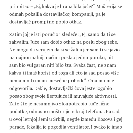
priupitao – „Ej, kakva je hrana bila juče?“ Mušterija se
odmah požalila dostavljačkoj kompaniji, pa je
dostavljač promptno popio otkaz.
Zatim joj je isti poručio i sledeće: „Ej, samo da ti se
zahvalim. Juče sam dobio otkaz na poslu zbog tebe.
Ne mogu da verujem da si se žalila jer sam ti se javio
na najnormalniji način i poslao jednu poruku, niti
sam bio vulgaran niti bilo šta. Svaka čast, ne znam
kakvu ti imaš korist od toga ali eto ja sad posao više
nemam niti imam mesečne prihode“. Ona mu nije
odgovorila. Dakle, dostavljački čova jeste izgubio
posao zbog svoje flertujuće ili muvajuće aktivnosti.
Zato što je nesumnjivo zloupotrebio tuđe lične
podatke, odnosno mušterijicin broj telefona. Pa sad,
u ovoj letnjoj šemi u Srbiji, negde između Kosova i gej
parade, fekalija je pogodila ventilator. I svako je imao