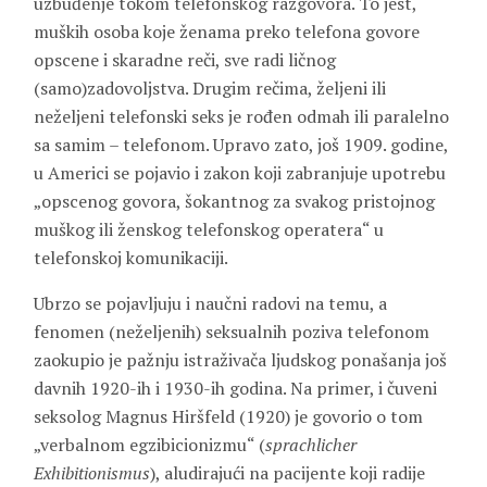
uzbuđenje tokom telefonskog razgovora. To jest,
muških osoba koje ženama preko telefona govore
opscene i skaradne reči, sve radi ličnog
(samo)zadovoljstva. Drugim rečima, željeni ili
neželjeni telefonski seks je rođen odmah ili paralelno
sa samim – telefonom. Upravo zato, još 1909. godine,
u Americi se pojavio i zakon koji zabranjuje upotrebu
„opscenog govora, šokantnog za svakog pristojnog
muškog ili ženskog telefonskog operatera“ u
telefonskoj komunikaciji.
Ubrzo se pojavljuju i naučni radovi na temu, a
fenomen (neželjenih) seksualnih poziva telefonom
zaokupio je pažnju istraživača ljudskog ponašanja još
davnih 1920-ih i 1930-ih godina. Na primer, i čuveni
seksolog Magnus Hiršfeld (1920) je govorio o tom
„verbalnom egzibicionizmu“ (
sprachlicher
Exhibitionismus
), aludirajući na pacijente koji radije