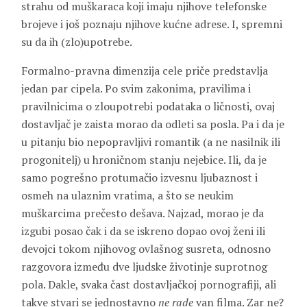
strahu od muškaraca koji imaju njihove telefonske
brojeve i još poznaju njihove kućne adrese. I, spremni
su da ih (zlo)upotrebe.
Formalno-pravna dimenzija cele priče predstavlja
jedan par cipela. Po svim zakonima, pravilima i
pravilnicima o zloupotrebi podataka o ličnosti, ovaj
dostavljač je zaista morao da odleti sa posla. Pa i da je
u pitanju bio nepopravljivi romantik (a ne nasilnik ili
progonitelj) u hroničnom stanju nejebice. Ili, da je
samo pogrešno protumačio izvesnu ljubaznost i
osmeh na ulaznim vratima, a što se neukim
muškarcima prečesto dešava. Najzad, morao je da
izgubi posao čak i da se iskreno dopao ovoj ženi ili
devojci tokom njihovog ovlašnog susreta, odnosno
razgovora između dve ljudske životinje suprotnog
pola. Dakle, svaka čast dostavljačkoj pornografiji, ali
takve stvari se jednostavno
ne rade
van filma. Zar ne?