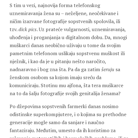
S tim u vezi, najnovija forma telefonskog
uznemiravanja žena su – neželjene, neočekivane i
ničim izazvane fotografije sopstvenih spolovila, ili
tzv.
dick pics
. Uz prateće vulgarnosti, uznemiravanja,
uhođenja i proganjanja u digitalnom dobu. Da, mnogi
muškarci danas neobično uživaju u tome da svojim
pametnim telefonom uslikaju sopstvenu muškost ili
nježnik, i kao da je u pitanju nešto naročito,
nadnaravno i bog zna šta. Pa da ga zatim
šeruju
sa
ženskom osobom sa kojom imaju sreću da
komuniciraju. Stotinu mu ajfona, šta tera muškarce
na to da šalju fotografije svojih genitalija ženama?
Po džepovima sopstvenih farmerki danas nosimo
odistinske superkompjutere, i o kojima su prethodne
generacije mogle samo da sanjare i naučno
fantaziraju. Međutim, umesto da ih koristimo za