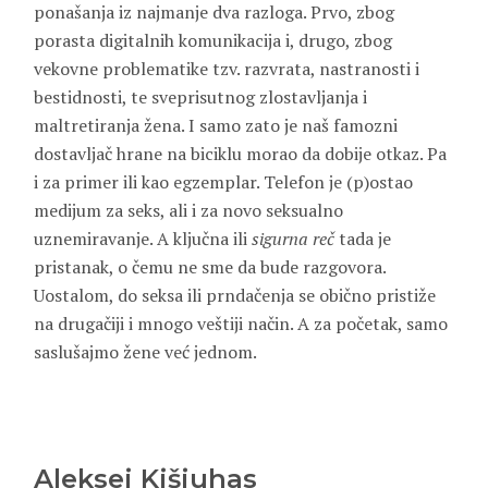
ponašanja iz najmanje dva razloga. Prvo, zbog
porasta digitalnih komunikacija i, drugo, zbog
vekovne problematike tzv. razvrata, nastranosti i
bestidnosti, te sveprisutnog zlostavljanja i
maltretiranja žena. I samo zato je naš famozni
dostavljač hrane na biciklu morao da dobije otkaz. Pa
i za primer ili kao egzemplar. Telefon je (p)ostao
medijum za seks, ali i za novo seksualno
uznemiravanje. A ključna ili
sigurna reč
tada je
pristanak, o čemu ne sme da bude razgovora.
Uostalom, do seksa ili prndačenja se obično pristiže
na drugačiji i mnogo veštiji način. A za početak, samo
saslušajmo žene već jednom.
Aleksej Kišjuhas