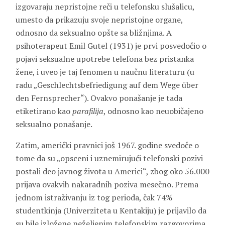
izgovaraju nepristojne reči u telefonsku slušalicu,
umesto da prikazuju svoje nepristojne organe,
odnosno da seksualno opšte sa bližnjima. A
psihoterapeut Emil Gutel (1931) je prvi posvedočio o
pojavi seksualne upotrebe telefona bez pristanka
žene, i uveo je taj fenomen u naučnu literaturu (u
radu „Geschlechtsbefriedigung auf dem Wege über
den Fernsprecher“). Ovakvo ponašanje je tada
etiketirano kao
parafilija
, odnosno kao neuobičajeno
seksualno ponašanje.
Zatim, američki pravnici još 1967. godine svedoče o
tome da su „opsceni i uznemirujući telefonski pozivi
postali deo javnog života u Americi“, zbog oko 56.000
prijava ovakvih nakaradnih poziva mesečno. Prema
jednom istraživanju iz tog perioda, čak 74%
studentkinja (Univerziteta u Kentakiju) je prijavilo da
su bile izložene neželjenim telefonskim razgovorima.