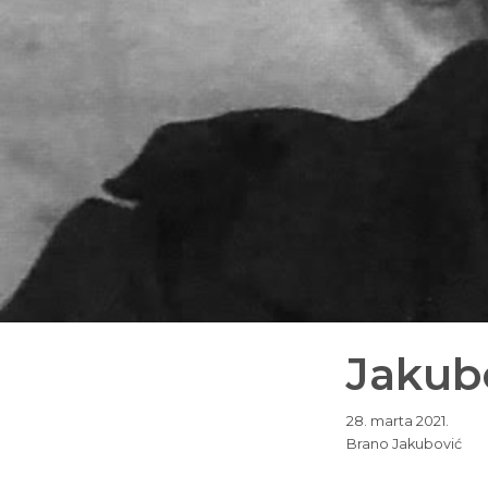
Jakubo
28. marta 2021.
Brano Jakubović