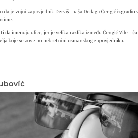
o da je vojni zapovjednik Derviš
–
paša
D
edaga Čengić izgradio v
o ime.
ati da imenuju ulice, jer je velika razlika između Čengić
V
ile – č
selja koje se zove po nekretnini osmanskog zapovjednika.
ubović