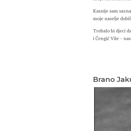
Kasnije sam sazna
moje naselje dobil
Trebalo bi djeci d
i Čengić
V
ile – na
Brano Jak