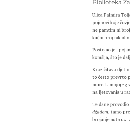
Biblioteka Z
Ulica Palmira Tolj
pojmovi koje čovje
ne pamtim ni broj
kućni broj nikad n
Postojao je i poj
komšija, što je dal
Kroz čitavo djetin
to često prev
r
to 
more. U mojoj zgra
na ljetovanja u ra
Te dane provodio 
džadom
, tamo pre
brojanje aut
a
uz r