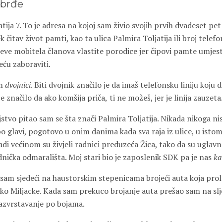
abrđe
atija 7. To je adresa na kojoj sam živio svojih prvih dvadeset pe
k čitav život pamti, kao ta ulica Palmira Toljatija ili broj tele
eve mobitela članova vlastite porodice jer čipovi pamte umjest
eću zaboraviti.
am
d
vojnici
. Biti dvojnik značilo je da imaš telefonsku liniju koju 
je značilo da ako komšija priča
,
ti ne možeš, jer je linija zauzeta
jstvo pitao sam se šta znači Palmira Toljatija. Nikada nikoga ni
po glavi, pogotovo u onim danima kada sva raja iz ulice, u isto
di većinom su živjeli radnici preduzeća Žica, tako da su uglavn
dnička odmarališta. Moj stari bio je zaposlenik SDK pa je nas
ka
sam sjedeći na haustorskim stepenicama brojeći aut
a
koj
a
prol
ko Miljacke. Kada sam prekuco brojanje auta prešao sam na sl
j
azvrstavanje po bojama.