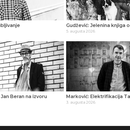
bljivanje
Gudžević: Jelenina knjiga o
5. augusta 2026.
Jan Beran na izvoru
Marković: Elektrifikacija T
3. augusta 2026.