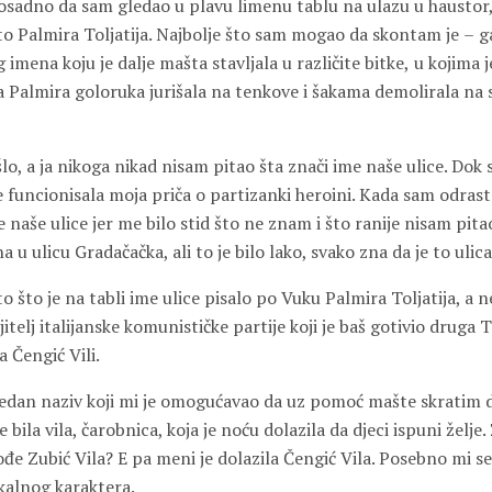
dosadno da sam gledao u plavu limenu tablu na ulazu u haustor, 
e to Palmira Toljatija. Najbolje što sam mogao da skontam je
–
g
 imena koju je dalje mašta st
a
vljala u različite bitke
,
u kojima j
a Palmira goloruka jurišala na tenkove i šakama demolirala na 
šlo, a ja nikoga nikad nisam pitao šta znači ime naše ulice. Dok 
e funcionisala moja priča o partizanki heroini. Kada sam odras
e naše ulice jer me bilo stid što ne znam i što ranije nisam pita
na u
ulicu
Gradačačk
a
, ali to je bilo lako, svako zna da je to uli
o što je na tabli ime ulice pisalo po Vuku Palmira Toljatija, a 
jitelj
i
talijanske komunističke partije koji je baš gotivio druga T
na Čengić
V
ili.
š jedan naziv koji mi je omogućavao da uz pomoć mašte skratim 
e bila vila, čarobnica, koja je noću dolazila da djeci ispuni želje
ođe Zubić
V
ila? E pa meni je dolazila Čengić
V
ila. Posebno mi se
kalnog karaktera.