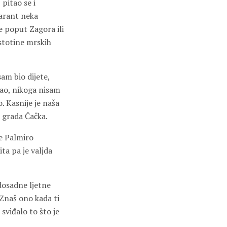
pitao se i
arant neka
e poput Zagora ili
stotine mrskih
sam bio dijete,
tao, nikoga nisam
o. Kasnije je naša
ca grada Čačka.
ne Palmiro
ita pa je valjda
dosadne ljetne
. Znaš ono kada ti
 sviđalo to što je