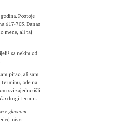
t godina. Postoje
fona 617-703. Danas
o mene, ali taj
dijeliš sa nekim od
.
sam pitao, ali sam
m terminu, ode na
om svi zajedno išli
čio
drugi termin.
aze
glavnom
edeći nivo,