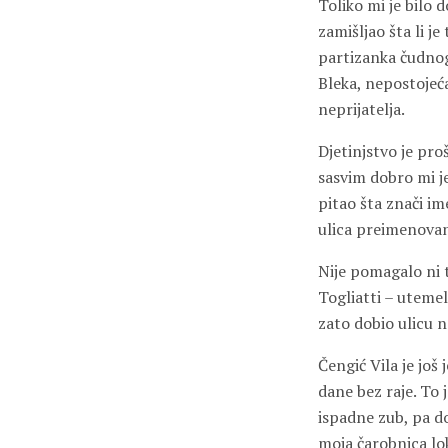
Toliko mi je bilo 
zamišljao šta li j
partizanka čudnog
Bleka, nepostojeć
neprijatelja.
Djetinjstvo je pro
sasvim dobro mi j
pitao šta znači im
ulica preimenova
Nije pomagalo ni t
Togliatti –
u
temel
zato dobio ulicu 
Čengić
V
ila je jo
dane bez raje. To j
ispadne zub, pa d
moja čarobnica lo