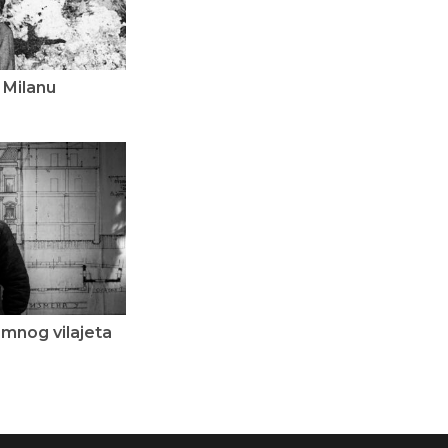
 Milanu
amnog vilajeta