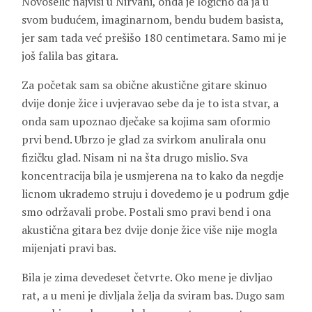
Novoselić najviši u Nirvani, onda je logično da ja u
svom budućem, imaginarnom, bendu budem basista,
jer sam tada već prešišo 180 centimetara. Samo mi je
još falila bas gitara.
Za početak sam sa obične akustične gitare skinuo
dvije donje žice i uvjeravao sebe da je to ista stvar, a
onda sam upoznao dječake sa kojima sam oformio
prvi bend. Ubrzo je glad za svirkom anulirala onu
fizičku glad. Nisam ni na šta drugo mislio. Sva
koncentracija bila je usmjerena na to kako da negdje
licnom ukrademo struju i dovedemo je u podrum gdje
smo održavali probe. Postali smo pravi bend i ona
akustična gitara bez dvije donje žice više nije mogla
mijenjati pravi bas.
Bila je zima devedeset četvrte. Oko mene je divljao
rat, a u meni je divljala želja da sviram bas. Dugo sam