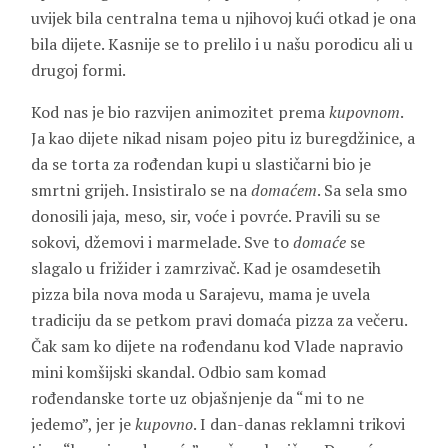
uvijek bila centralna tema u njihovoj kući otkad je ona
bila dijete. Kasnije se to prelilo i u našu porodicu ali u
drugoj formi.
Kod nas je bio razvijen animozitet prema
kupovnom
.
Ja kao dijete nikad nisam pojeo pitu iz buregdžinice, a
da se torta za rođendan kupi u slastičarni bio je
smrtni grijeh. Insistiralo se na
domaćem
. Sa sela smo
donosili jaja, meso, sir, voće i povrće. Pravili su se
sokovi, džemovi i marmelade. Sve to
domaće
se
slagalo u frižider i zamrzivač. Kad je osamdesetih
pizza bila nova moda u Sarajevu, mama je uvela
tradiciju da se petkom pravi domaća pizza za večeru.
Čak sam ko dijete na rođendanu kod Vlade napravio
mini komšijski skandal. Odbio sam komad
rođendanske torte uz objašnjenje da “mi to ne
jedemo”, jer je
kupovno
. I dan-danas reklamni trikovi