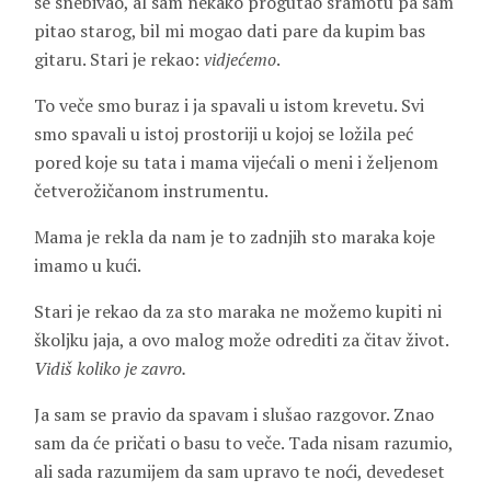
se snebivao, al sam nekako progutao sramotu pa sam
pitao starog, bil mi mogao dati pare da kupim bas
gitaru. Stari je rekao:
vidjećemo
.
To veče smo buraz i ja spavali u istom krevetu. Svi
smo spavali u istoj prostoriji u kojoj se ložila peć
pored koje su tata i mama vijećali o meni i željenom
četverožičanom instrumentu.
Mama je rekla da nam je to zadnjih sto maraka koje
imamo u kući.
Stari je rekao da za sto maraka ne možemo kupiti ni
školjku jaja, a ovo malog može odrediti za čitav život.
Vidiš koliko je zavro.
Ja sam se pravio da spavam i slušao razgovor. Znao
sam da će pričati o basu to veče. Tada nisam razumio,
ali sada razumijem da sam upravo te noći, devedeset