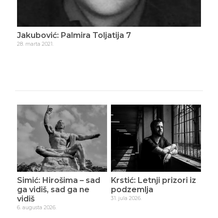
Jakubović: Palmira Toljatija 7
Jak
28. marta 2021.
8. apr
Simić: Hirošima – sad
Krstić: Letnji prizori iz
ga vidiš, sad ga ne
podzemlja
vidiš
31. jula 2026.
6. augusta 2026.