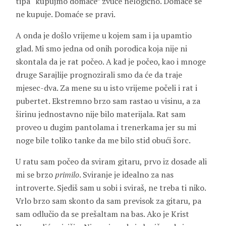
tipa “kupujmo domaće” zvuče nelogično. Domaće se
ne kupuje. Domaće se pravi.
A onda je došlo vrijeme u kojem sam i ja upamtio
glad. Mi smo jedna od onih porodica koja nije ni
skontala da je rat počeo. A kad je počeo, kao i mnoge
druge Sarajlije prognozirali smo da će da traje
mjesec-dva. Za mene su u isto vrijeme počeli i rat i
pubertet. Ekstremno brzo sam rastao u visinu, a za
širinu jednostavno nije bilo materijala. Rat sam
proveo u dugim pantolama i trenerkama jer su mi
noge bile toliko tanke da me bilo stid obući šorc.
U ratu sam počeo da sviram gitaru, prvo iz dosade ali
mi se brzo
primilo
. Sviranje je idealno za nas
introverte. Sjediš sam u sobi i sviraš, ne treba ti niko.
Vrlo brzo sam skonto da sam previsok za gitaru, pa
sam odlučio da se prešaltam na bas. Ako je Krist