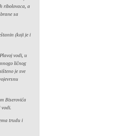
h ribolovaca, a
 brane sa
tanin (koji je i
Plavoj vodi, u
 mnogo ličnog
išteno je sve
svojevrsnu
om Biserovića
 vodi.
ema trudu i