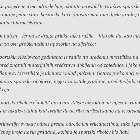
u posječene dvije odrasle lipe, ukinuto mrestilište Društva sportski
njanje jedne stare bosanske kuće (najstarija u tom dijelu grada) i
kalne hidroelektrane.
m putem – jer mi se druga prilika nije pružila – htio bih da, kao mješ
zan za ovu problematiku) upozorim na sljedeće:
portskih ribolovaca godinama je radilo na uređenju mrestilišta na 
 pored znatnih materijalnih sredstava dobijenih od zajednice, i jako
lanova. Mrestilište je ukinuto i mlađ puštena. Gotovo preko noći un
amo za sportske ribolovce, nego i za ostale građane, predstavljalo 
kciju.
ortski ribolovci ‘dobiti’ novo mrestilište nizvodno na mjestu zvan
vam nikakvu tajnu kad tvrdim da se riba mrijesti samo na izvorskoj
prihvatljiv ovakav odnos prema određenim vrijednostima, tako i pr
nog broja naših građana, kojima je sportski ribolov bio hobi.