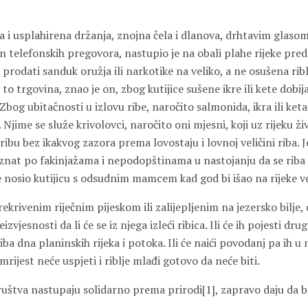
 i usplahirena držanja, znojna čela i dlanova, drhtavim glaso
on telefonskih pregovora, nastupio je na obali plahe rijeke pred
 prodati sanduk oružja ili narkotike na veliko, a ne osušena riblj
je to trgovina, znao je on, zbog kutijice sušene ikre ili kete dobij
Zbog ubitačnosti u izlovu ribe, naročito salmonida, ikra ili keta
jime se služe krivolovci, naročito oni mjesni, koji uz rijeku žive
ibu bez ikakvog zazora prema lovostaju i lovnoj veličini riba. J
oznat po fakinjažama i nepodopštinama u nastojanju da se riba u
e nosio kutijicu s odsudnim mamcem kad god bi išao na rijeke v
prekrivenim riječnim pijeskom ili zalijepljenim na jezersko bilje,
zvjesnosti da li će se iz njega izleći ribica. Ili će ih pojesti drug
iba dna planinskih rijeka i potoka. Ili će naići povodanj pa ih u
mrijest neće uspjeti i riblje mlađi gotovo da neće biti.
društva nastupaju solidarno prema prirodi[1], zapravo daju da b