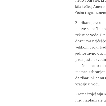
nego i odrasle, kr
kila teškoj Amerik
Osim toga, uznemir
Za ribara je veoma
na sve se načine n
tekućice vode. U n
dospijeva najčešće
velikom broju, kad
jednostavno otpli
premješta uzvodno 
naučena na hranu u
mamac zabranjen n
da ribari ni jednu
vraćaju u vodu.
Prema izvještaju M
nisu naplaćivale t