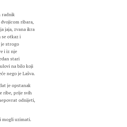
m radnik
 dvojicom ribara,
a jaja, zvana ikra
a se otkaz i
 je strogo
 i iz nje
edan stari
lovi na bilo koji
eće nego je Lašva.
 dat je opstanak
e ribe, prije svih
 nepovrat odnijeti,
i mogli uzimati.