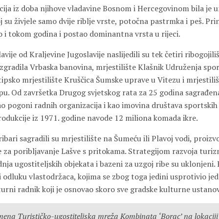
cija iz doba njihove vladavine Bosnom i Hercegovinom bila je u
joj su živjele samo dvije riblje vrste, potočna pastrmka i peš. Pr
o i tokom godina i postao dominantna vrsta u rijeci.
vije od Kraljevine Jugoslavije naslijedili su tek četiri ribogojil
 izgradila Vrbaska banovina, mrjestilište Klašnik Udruženja spo
ipsko mrjestilište Kruščica Šumske uprave u Vitezu i mrjestili
u. Od završetka Drugog svjetskog rata za 25 godina sagrađena
kao pogoni radnih organizacija i kao imovina društava sportskih
odukcije iz 1971. godine navode 12 miliona komada ikre.
ribari sagradili su mrjestilište na Šumeću ili Plavoj vodi, proiz
za poribljavanje Lašve s pritokama. Strategijom razvoja turi
nja ugostiteljskih objekata i bazeni za uzgoj ribe su uklonjeni. 
 odluku vlastodržaca, kojima se zbog toga jedini usprotivio jed
turni radnik koji je osnovao skoro sve gradske kulturne ustanov
emena Turističko-ugostiteljska mreža Kombinata ‘Borac’ na lokaciji