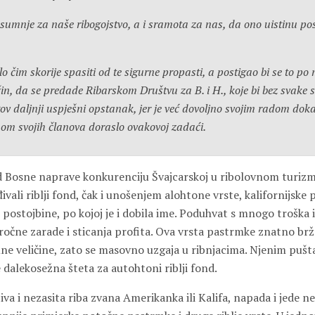
z sumnje za naše ribogojstvo, a i sramota za nas, da ono uistinu p
lo čim skorije spasiti od te sigurne propasti, a postigao bi se to p
in, da se predade Ribarskom Društvu za B. i H., koje bi bez svake
ov daljnji uspješni opstanak, jer je već dovoljno svojim radom doka
m svojih članova doraslo ovakovoj zadaći.
d Bosne naprave konkurenciju Švajcarskoj u ribolovnom turizm
ivali riblji fond, čak i unošenjem alohtone vrste, kalifornijske
 postojbine, po kojoj je i dobila ime. Poduhvat s mnogo troška 
ročne zarade i sticanja profita. Ova vrsta pastrmke znatno brž
ne veličine, zato se masovno uzgaja u ribnjacima. Njenim pušta
 dalekosežna šteta za autohtoni riblji fond.
va i nezasita riba zvana Amerikanka ili Kalifa, napada i jede n