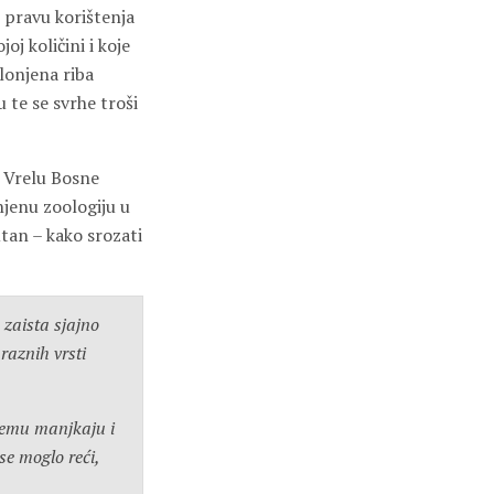
 pravu korištenja
j količini i koje
klonjena riba
u te se svrhe troši
a Vrelu Bosne
njenu zoologiju u
utan – kako srozati
zaista sjajno
raznih vrsti
jemu manjkaju i
 se moglo reći,