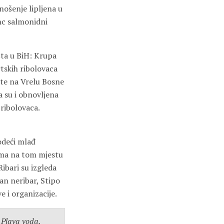
nošenje lipljena u
inc salmonidni
išta u BiH: Krupa
rtskih ribolovaca
šte na Vrelu Bosne
 su i obnovljena
 ribolovaca.
vodeći mlađ
zma na tom mjestu
Ribari su izgleda
an neribar, Stipo
e i organizacije.
 Plava voda,