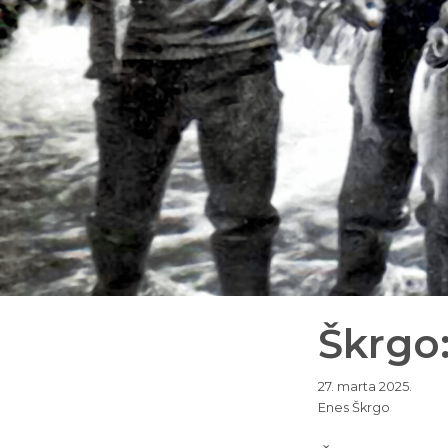
Škrgo:
27. marta 2025.
Enes Škrgo