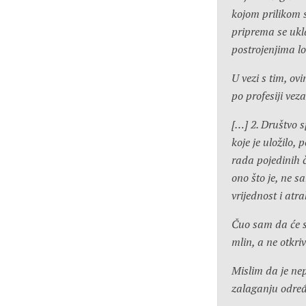
kojom prilikom s
priprema se ukla
postrojenjima lo
U vezi s tim, ovi
po profesiji ve
[…] 2. Društvo s
koje je uložilo,
rada pojedinih č
ono što je, ne s
vrijednost i atra
Čuo sam da će sp
mlin, a ne otkri
Mislim da je ne
zalaganju određe