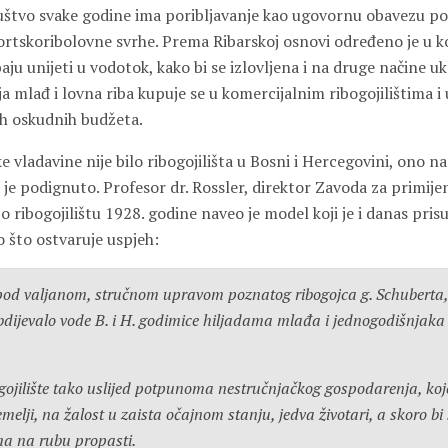
uštvo svake godine ima poribljavanje kao ugovornu obavezu po
ortskoribolovne svrhe. Prema Ribarskoj osnovi određeno je u kojo
baju unijeti u vodotok, kako bi se izlovljena i na druge načine u
ja mlađ i lovna riba kupuje se u komercijalnim ribogojilištima i 
ih oskudnih budžeta.
e vladavine nije bilo ribogojilišta u Bosni i Hercegovini, ono n
je podignuto. Profesor dr. Rossler, direktor Zavoda za primije
o ribogojilištu 1928. godine naveo je model koji je i danas pris
o što ostvaruje uspjeh:
od valjanom, stručnom upravom poznatog ribogojca g. Schuberta, 
bdijevalo vode B. i H. godimice hiljadama mlađa i jednogodišnjaka 
ogojilište tako uslijed potpunoma nestručnjačkog gospodarenja, ko
emelji, na žalost u zaista očajnom stanju, jedva životari, a skoro bi
ma na rubu propasti.