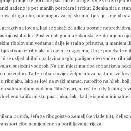
upnije primjerke potočne pastrmke i druge riblje vrste. U jednoj
anki nađeno je pet manjih potočara i trokut Zdenka sira u stan
ava drugu ribu, onemogućava joj ishranu, tjera je s njenih sta
 atraktivna lovina, kad se zakači za udicu postaje nepredvidiva, i
astoji osloboditi. Posljednjih godina zakonski je zabranjeno nj
ekim ribolovnim vodama i dalje je stalno prisutna, u manjem il
 bjekstvom iz ribnjaka u kojem je uzgojena, što je ponekad zna
 bi se usljed obilnih padavina naglo podigao nivo vode u ribnjak
vala u susjedni vodotok. Na tim mjestima riba se zadržava neko
i nizvodno. Tad za ribare uvijek željne ulova nastupi svetkovin
 ribnjaku, lako se lovi na svaki mamac, naročito na hljeb, koji 
a salmonidnim vodama. Ribočuvari, naročito u fly fishing revir
 ulovljenu kalifornijsku pastrmku, čak i kad je ispod minimalne i
ilana Drinića, šefa za ribogojstvo Zemaljske vlade BiH, Željez
ransport ribe namijenjene za poribljavanje rijeka.