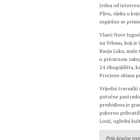
Jedna od interven
Plivu, rijeku u ko
uspješno se primi
Vlasti Nove Jugosla
na Vrbasu, koji je
Banja Luka, malo t
u privatnom zakup
24 ribogojilišta, 
Procjene obima pr
Vrijedni travnički 
potočne pastrmke 
predviđena je grad
pokorno prihvatili
Lozić, ugledni kul
Prije kraćeg vr