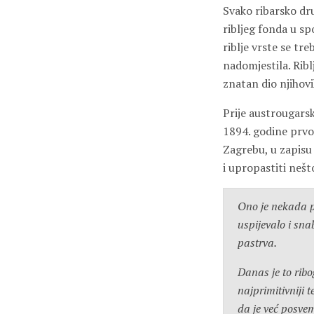
Svako ribarsko dr
ribljeg fonda u sp
riblje vrste se tre
nadomjestila. Ribl
znatan dio njihov
Prije austrougarsk
1894. godine prvo 
Zagrebu, u zapisu 
i upropastiti nešt
Ono je nekada p
uspijevalo i sna
pastrva.
Danas je to rib
najprimitivniji t
da je već posve