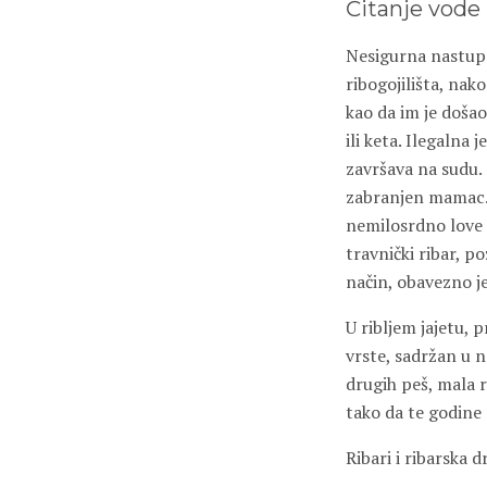
Čitanje vode
Nesigurna nastupa
ribogojilišta, nak
kao da im je došao
ili keta. Ilegalna 
završava na sudu. 
zabranjen mamac. N
nemilosrdno love r
travnički ribar, p
način, obavezno j
U ribljem jajetu, 
vrste, sadržan u nei
drugih peš, mala r
tako da te godine 
Ribari i ribarska 