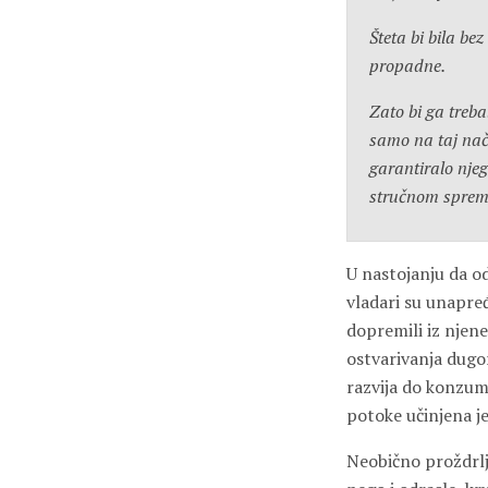
Šteta bi bila be
propadne.
Zato bi ga treba
samo na taj nač
garantiralo njeg
stručnom spremo
U nastojanju da o
vladari su unapređ
dopremili iz njene
ostvarivanja dugo
razvija do konzum
potoke učinjena je
Neobično proždrlji