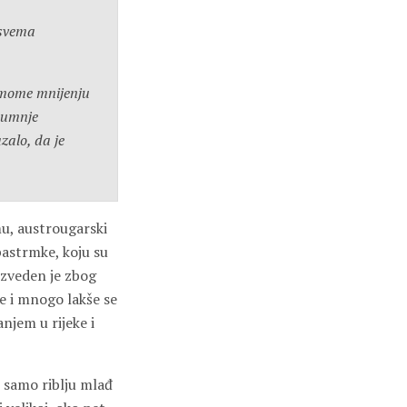
osvema
o mome mnijenju
 sumnje
zalo, da je
u, austrougarski
 pastrmke, koju su
izveden je zbog
e i mnogo lakše se
njem u rijeke i
e samo riblju mlađ