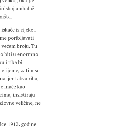
 velikoj, oko pet
iolskoj ambalaži.
ništa.
skače iz rijeke i
ome poribljavati
i većem broju. Tu
lo biti u enormno
u i riba bi
 vrijeme, zatim se
a, jer takva riba,
je inače kao
ima, insistiraju
zlovne veličine, ne
nice 1913. godine