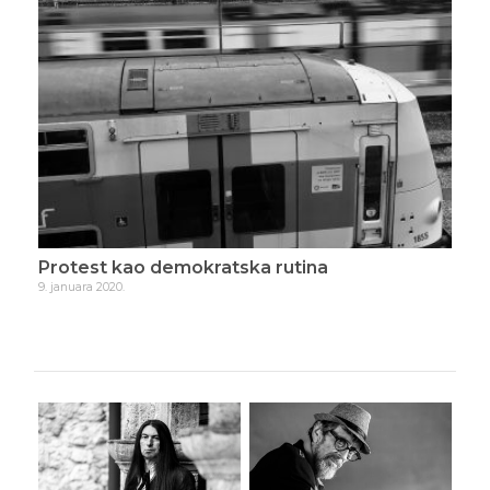
Protest kao demokratska rutina
Skr
9. januara 2020.
11. j