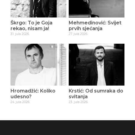
Škrgo: To je Goja
Mehmedinović: Svijet
rekao, nisam ja!
prvih sjećanja
31. jula 2026.
27. jula 2026.
Hromadžić: Koliko
Krstić: Od sumraka do
udesno?
svitanja
24. jula 2026.
23. jula 2026.