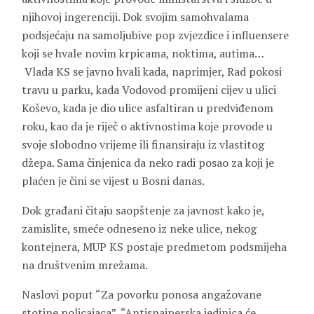
njihovoj ingerenciji. Dok svojim samohvalama
podsjećaju na samoljubive pop zvjezdice i influensere
koji se hvale novim krpicama, noktima, autima…
Vlada KS se javno hvali kada, naprimjer, Rad pokosi
travu u parku, kada Vodovod promijeni cijev u ulici
Koševo, kada je dio ulice asfaltiran u predviđenom
roku, kao da je riječ o aktivnostima koje provode u
svoje slobodno vrijeme ili finansiraju iz vlastitog
džepa. Sama činjenica da neko radi posao za koji je
plaćen je čini se vijest u Bosni danas.
Dok građani čitaju saopštenje za javnost kako je,
zamislite, smeće odneseno iz neke ulice, nekog
kontejnera, MUP KS postaje predmetom podsmijeha
na društvenim mrežama.
Naslovi poput “Za povorku ponosa angažovane
stotine policajaca”, “Antisnajperska jedinica će