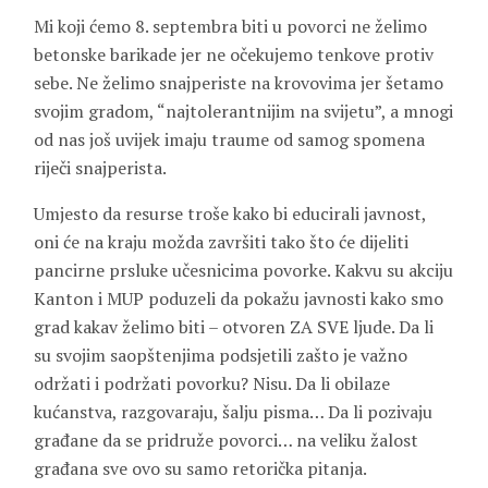
Mi koji ćemo 8. septembra biti u povorci ne želimo
betonske barikade jer ne očekujemo tenkove protiv
sebe. Ne želimo snajperiste na krovovima jer šetamo
svojim gradom, “najtolerantnijim na svijetu”, a mnogi
od nas još uvijek imaju traume od samog spomena
riječi snajperista.
Umjesto da resurse troše kako bi educirali javnost,
oni će na kraju možda završiti tako što će dijeliti
pancirne prsluke učesnicima povorke. Kakvu su akciju
Kanton i MUP poduzeli da pokažu javnosti kako smo
grad kakav želimo biti – otvoren ZA SVE ljude. Da li
su svojim saopštenjima podsjetili zašto je važno
održati i podržati povorku? Nisu. Da li obilaze
kućanstva, razgovaraju, šalju pisma… Da li pozivaju
građane da se pridruže povorci… na veliku žalost
građana sve ovo su samo retorička pitanja.