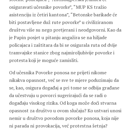
osiguravati učesnike povorke”, “MUP KS tražio
asistenciju iz četiri kantona”, “Betonske barikade će
biti postavljene duž rute povorke” u civiliziranom
društvu više su nego pretjerani i neodgovorni. Kao da
je Papin posjet u pitanju angažira se na hiljade
policajaca i zaštitara da bi se osigurala ruta od dvije
tramvajske stanice zbog najmiroljubivije povorke i
protesta koji je moguće zamisliti.
Od učesnika Povorke ponosa ne prijeti nikome
nikakva opasnost, već se sve te mjere poduzimaju da
se, kao, osigura događaj a pri tome se odbija građane
da učestvuju u povorci sugerirajući da se radi o
događaju visokog rizika. Od koga može doći stvarna
opasnost za društvo u ovom slučaju? Ko ustvari unosi
nemir u društvo povodom povorke ponosa, koja nije
ni parada ni provokacija, već protestna šetnja?