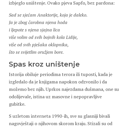
izbjeglo uništenje. Ovako pjeva Sapfo, bez pardona:
Sad se sjećam Anaktorije, koja je daleko.
Ja je zbog čarobna njena hoda
i ljepote s njena sjajna lica
više volim od svih bojnih kola Lidije,
više od svih pješaka oklopnika,
što se svijetlim oružjem bore.
Spas kroz uništenje
Istorija obiluje periodima terora ili tuposti, kada je
izgledalo da je knjigama napokon odzvonilo i da
možemo bez njih. Uprkos najezdama dušmana, one su
odolijevale, istina uz masovne i nepopravljive
gubitke.
S uzletom interneta 1990-ih, sve su glasniji bivali
nagovještaji o njihovom skorom kraju. Stizali su od