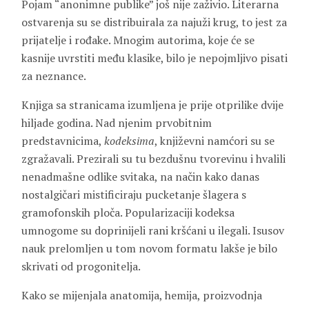
Pojam “anonimne publike” još nije zaživio. Literarna
ostvarenja su se distribuirala za najuži krug, to jest za
prijatelje i rođake. Mnogim autorima, koje će se
kasnije uvrstiti među klasike, bilo je nepojmljivo pisati
za neznance.
Knjiga sa stranicama izumljena je prije otprilike dvije
hiljade godina. Nad njenim prvobitnim
predstavnicima,
kodeksima
, književni namćori su se
zgražavali. Prezirali su tu bezdušnu tvorevinu i hvalili
nenadmašne odlike svitaka, na način kako danas
nostalgičari mistificiraju pucketanje šlagera s
gramofonskih ploča. Popularizaciji kodeksa
umnogome su doprinijeli rani kršćani u ilegali. Isusov
nauk prelomljen u tom novom formatu lakše je bilo
skrivati od progonitelja.
Kako se mijenjala anatomija, hemija, proizvodnja