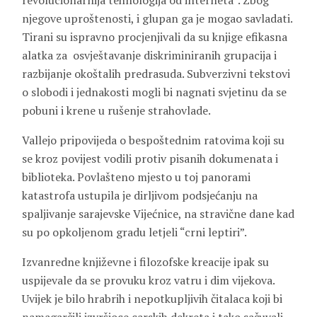
revolucionarnija tehnologija od interneta”. Zbog
njegove uproštenosti, i glupan ga je mogao savladati.
Tirani su ispravno procjenjivali da su knjige efikasna
alatka za osvještavanje diskriminiranih grupacija i
razbijanje okoštalih predrasuda. Subverzivni tekstovi
o slobodi i jednakosti mogli bi nagnati svjetinu da se
pobuni i krene u rušenje strahovlade.
Vallejo pripovijeda o bespoštednim ratovima koji su
se kroz povijest vodili protiv pisanih dokumenata i
biblioteka. Povlašteno mjesto u toj panorami
katastrofa ustupila je dirljivom podsjećanju na
spaljivanje sarajevske Vijećnice, na stravične dane kad
su po opkoljenom gradu letjeli “crni leptiri”.
Izvanredne književne i filozofske kreacije ipak su
uspijevale da se provuku kroz vatru i dim vijekova.
Uvijek je bilo hrabrih i nepotkupljivih čitalaca koji bi