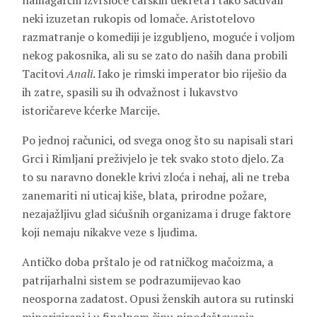
namagarčili izvršioce carskih dekreta i tako sačuvali
neki izuzetan rukopis od lomače. Aristotelovo
razmatranje o komediji je izgubljeno, moguće i voljom
nekog pakosnika, ali su se zato do naših dana probili
Tacitovi
Anali
. Iako je rimski imperator bio riješio da
ih zatre, spasili su ih odvažnost i lukavstvo
istoričareve kćerke Marcije.
Po jednoj računici, od svega onog što su napisali stari
Grci i Rimljani preživjelo je tek svako stoto djelo. Za
to su naravno donekle krivi zloća i nehaj, ali ne treba
zanemariti ni uticaj kiše, blata, prirodne požare,
nezajažljivu glad sićušnih organizama i druge faktore
koji nemaju nikakve veze s ljudima.
Antičko doba prštalo je od ratničkog mačoizma, a
patrijarhalni sistem se podrazumijevao kao
neosporna zadatost. Opusi ženskih autora su rutinski