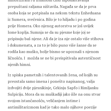
minorizirani i u finalnom činu nipodaštavanja
prepuštani raljama ništavila. Nagađa se da je prva
osoba koja se potpisala na nekom tekstu Enheduana
iz Sumera, svećenica. Bilo je to hiljadu i po godina
prije Homera. Oko njenog autorstva se još uvijek
lome koplja. Sumnja se da su pjesme koje joj se
pripisuju baš njene. Ali da je iza nje ostalo više stihova
i dokumenata, a za to je bilo puno više šanse da se
rodila kao muško, bolje bismo se upoznali s njenom
ličnošću. I možda se ne bi preispitivala autentičnost
njenih himni.
Iz spiska pametnih i talentovanih žena, od kojih su
preostala samo imena i ponešto napisanog, valja
izdvojiti dvije pjesnikinje, Grkinju Sapfo i Rimljanku
Sulpiciju. Mora da su muškadiji jako išle na onu stvar
svojom istančanošću, veličanjem intime i
antimilitarizmom kad je tako malo njihove poezije