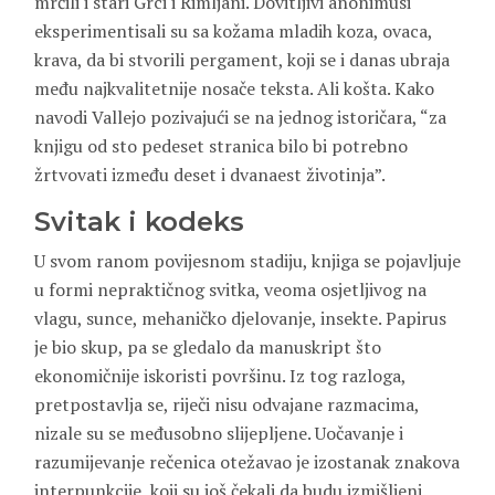
mrčili i stari Grci i Rimljani. Dovitljivi anonimusi
eksperimentisali su sa kožama mladih koza, ovaca,
krava, da bi stvorili pergament, koji se i danas ubraja
među najkvalitetnije nosače teksta. Ali košta. Kako
navodi Vallejo pozivajući se na jednog istoričara, “za
knjigu od sto pedeset stranica bilo bi potrebno
žrtvovati između deset i dvanaest životinja”.
Svitak i kodeks
U svom ranom povijesnom stadiju, knjiga se pojavljuje
u formi nepraktičnog svitka, veoma osjetljivog na
vlagu, sunce, mehaničko djelovanje, insekte. Papirus
je bio skup, pa se gledalo da manuskript što
ekonomičnije iskoristi površinu. Iz tog razloga,
pretpostavlja se, riječi nisu odvajane razmacima,
nizale su se međusobno slijepljene. Uočavanje i
razumijevanje rečenica otežavao je izostanak znakova
interpunkcije, koji su još čekali da budu izmišljeni.