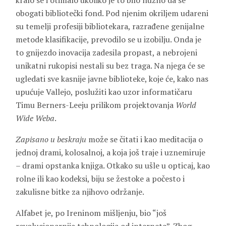
kralo se i otimalo ukoliko je to bilo nužno da se
obogati bibliotečki fond. Pod njenim okriljem udareni
su temelji profesiji bibliotekara, razrađene genijalne
metode klasifikacije, prevodilo se u izobilju. Onda je
to gnijezdo inovacija zadesila propast, a nebrojeni
unikatni rukopisi nestali su bez traga. Na njega će se
ugledati sve kasnije javne biblioteke, koje će, kako nas
upućuje Vallejo, poslužiti kao uzor informatičaru
Timu Berners-Leeju prilikom projektovanja
World
Wide Weba
.
Zapisano u beskraju
može se čitati i kao meditacija o
jednoj drami, kolosalnoj, a koja još traje i uznemiruje
– drami opstanka knjiga. Otkako su ušle u opticaj, kao
rolne ili kao kodeksi, biju se žestoke a počesto i
zakulisne bitke za njihovo održanje.
Alfabet je, po Ireninom mišljenju, bio “još