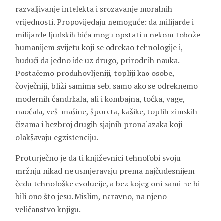
razvaljivanje intelekta i srozavanje moralnih
vrijednosti. Propovijedaju nemoguće: da milijarde i
milijarde ljudskih bića mogu opstati u nekom tobože
humanijem svijetu koji se odrekao tehnologije i,
budući da jedno ide uz drugo, prirodnih nauka.
Postaćemo produhovljeniji, topliji kao osobe,
čovječniji, bliži samima sebi samo ako se odreknemo
modernih čandrkala, ali i kombajna, točka, vage,
naočala, veš-mašine, šporeta, kašike, toplih zimskih
čizama i bezbroj drugih sjajnih pronalazaka koji
olakšavaju egzistenciju.
Proturječno je da ti književnici tehnofobi svoju
mržnju nikad ne usmjeravaju prema najčudesnijem
čedu tehnološke evolucije, a bez kojeg oni sami ne bi
bili ono što jesu. Mislim, naravno, na njeno
veličanstvo knjigu.