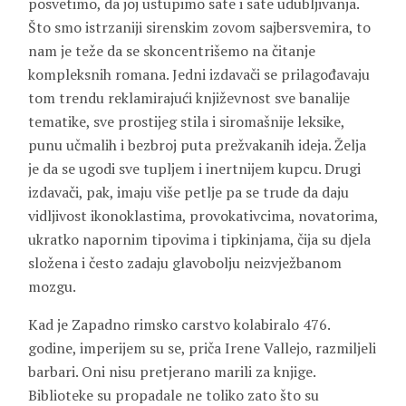
posvetimo, da joj ustupimo sate i sate udubljivanja.
Što smo istrzaniji sirenskim zovom sajbersvemira, to
nam je teže da se skoncentrišemo na čitanje
kompleksnih romana. Jedni izdavači se prilagođavaju
tom trendu reklamirajući književnost sve banalije
tematike, sve prostijeg stila i siromašnije leksike,
punu učmalih i bezbroj puta prežvakanih ideja. Želja
je da se ugodi sve tupljem i inertnijem kupcu. Drugi
izdavači, pak, imaju više petlje pa se trude da daju
vidljivost ikonoklastima, provokativcima, novatorima,
ukratko napornim tipovima i tipkinjama, čija su djela
složena i često zadaju glavobolju neizvježbanom
mozgu.
Kad je Zapadno rimsko carstvo kolabiralo 476.
godine, imperijem su se, priča Irene Vallejo, razmiljeli
barbari. Oni nisu pretjerano marili za knjige.
Biblioteke su propadale ne toliko zato što su