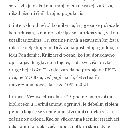
se stavljaju na kušnju uranjanjem u svakojaka štiva,
nikad nisu ni činili brojnu populaciju.
U intervalu od nekoliko milenija, knjige su se pokazale
kao prkosan, iznimno izdržljiv soj, uprkos vodi, vatri i
totalitarizmima. Tri stotine novih nezavisnih knjižara
niklo je u Sjedinjenim Državama posljednjih godina, u
jeku Pandemije. Knjižarski posao, koji su donedavno
upražnjavali uglavnom bijelci, sada sve više privlači i
druge boje kože. Takođe, zarada od prodaje ne EPUB-
ova, ne MOBI-ja, već papirnatih, četvrtastih
univerzuma povećala se za 10% u 2021.
Erupcija Vezuva obrušila se 79. godine na privatnu
biblioteku u Herkulanumu ogrnuvši je debelim slojem
pepela koji će se vremenom stvrdnuti u neku vrstu
zaštitnog oklopa. Kad su vijekovima kasnije istraživači
odstranili taj pokrivač, ispod su otkrili skoro dvije