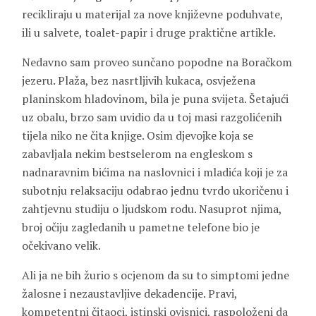
recikliraju u materijal za nove književne poduhvate,
ili u salvete, toalet-papir i druge praktične artikle.
Nedavno sam proveo sunčano popodne na Boračkom
jezeru. Plaža, bez nasrtljivih kukaca, osvježena
planinskom hladovinom, bila je puna svijeta. Šetajući
uz obalu, brzo sam uvidio da u toj masi razgolićenih
tijela niko ne čita knjige. Osim djevojke koja se
zabavljala nekim bestselerom na engleskom s
nadnaravnim bićima na naslovnici i mladića koji je za
subotnju relaksaciju odabrao jednu tvrdo ukoričenu i
zahtjevnu studiju o ljudskom rodu. Nasuprot njima,
broj očiju zagledanih u pametne telefone bio je
očekivano velik.
Ali ja ne bih žurio s ocjenom da su to simptomi jedne
žalosne i nezaustavljive dekadencije. Pravi,
kompetentni čitaoci, istinski ovisnici, raspoloženi da