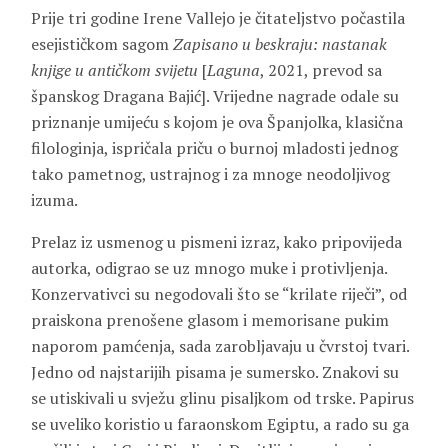
Prije tri godine Irene Vallejo je čitateljstvo počastila
esejističkom sagom
Zapisano u beskraju: nastanak
knjige u antičkom svijetu
[
Laguna
, 2021, prevod sa
španskog Dragana Bajić]. Vrijedne nagrade odale su
priznanje umijeću s kojom je ova Španjolka, klasična
filologinja, ispričala priču o burnoj mladosti jednog
tako pametnog, ustrajnog i za mnoge neodoljivog
izuma.
Prelaz iz usmenog u pismeni izraz, kako pripovijeda
autorka, odigrao se uz mnogo muke i protivljenja.
Konzervativci su negodovali što se “krilate riječi”, od
praiskona prenošene glasom i memorisane pukim
naporom pamćenja, sada zarobljavaju u čvrstoj tvari.
Jedno od najstarijih pisama je sumersko. Znakovi su
se utiskivali u svježu glinu pisaljkom od trske. Papirus
se uveliko koristio u faraonskom Egiptu, a rado su ga