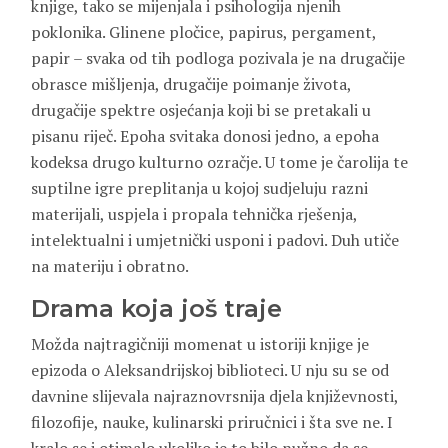
knjige, tako se mijenjala i psihologija njenih
poklonika. Glinene pločice, papirus, pergament,
papir – svaka od tih podloga pozivala je na drugačije
obrasce mišljenja, drugačije poimanje života,
drugačije spektre osjećanja koji bi se pretakali u
pisanu riječ. Epoha svitaka donosi jedno, a epoha
kodeksa drugo kulturno ozračje. U tome je čarolija te
suptilne igre preplitanja u kojoj sudjeluju razni
materijali, uspjela i propala tehnička rješenja,
intelektualni i umjetnički usponi i padovi. Duh utiče
na materiju i obratno.
Drama koja još traje
Možda najtragičniji momenat u istoriji knjige je
epizoda o Aleksandrijskoj biblioteci. U nju su se od
davnine slijevala najraznovrsnija djela književnosti,
filozofije, nauke, kulinarski priručnici i šta sve ne. I