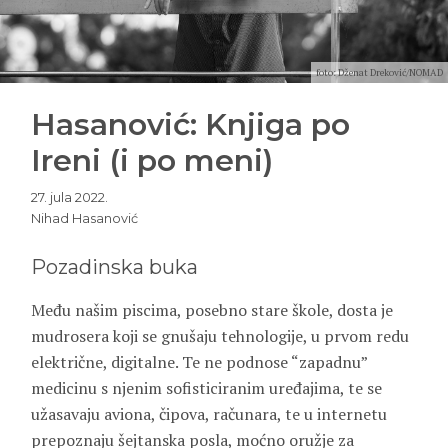
foto: Dženat Dreković/NOMAD
Hasanović: Knjiga po
Ireni (i po meni)
27. jula 2022.
Nihad Hasanović
Pozadinska buka
Među našim piscima, posebno stare škole, dosta je
mudrosera koji se gnušaju tehnologije, u prvom redu
električne, digitalne. Te ne podnose “zapadnu”
medicinu s njenim sofisticiranim uređajima, te se
užasavaju aviona, čipova, računara, te u internetu
prepoznaju šejtanska posla, moćno oružje za