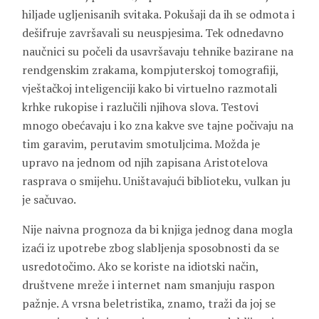
hiljade ugljenisanih svitaka. Pokušaji da ih se odmota i
dešifruje završavali su neuspjesima. Tek odnedavno
naučnici su počeli da usavršavaju tehnike bazirane na
rendgenskim zrakama, kompjuterskoj tomografiji,
vještačkoj inteligenciji kako bi virtuelno razmotali
krhke rukopise i razlučili njihova slova. Testovi
mnogo obećavaju i ko zna kakve sve tajne počivaju na
tim garavim, perutavim smotuljcima. Možda je
upravo na jednom od njih zapisana Aristotelova
rasprava o smijehu. Uništavajući biblioteku, vulkan ju
je sačuvao.
Nije naivna prognoza da bi knjiga jednog dana mogla
izaći iz upotrebe zbog slabljenja sposobnosti da se
usredotočimo. Ako se koriste na idiotski način,
društvene mreže i internet nam smanjuju raspon
pažnje. A vrsna beletristika, znamo, traži da joj se