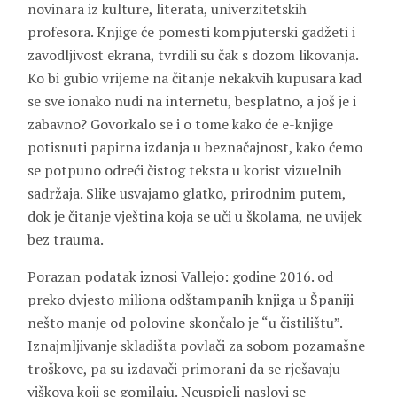
novinara iz kulture, literata, univerzitetskih
profesora. Knjige će pomesti kompjuterski gadžeti i
zavodljivost ekrana, tvrdili su čak s dozom likovanja.
Ko bi gubio vrijeme na čitanje nekakvih kupusara kad
se sve ionako nudi na internetu, besplatno, a još je i
zabavno? Govorkalo se i o tome kako će e-knjige
potisnuti papirna izdanja u beznačajnost, kako ćemo
se potpuno odreći čistog teksta u korist vizuelnih
sadržaja. Slike usvajamo glatko, prirodnim putem,
dok je čitanje vještina koja se uči u školama, ne uvijek
bez trauma.
Porazan podatak iznosi Vallejo: godine 2016. od
preko dvjesto miliona odštampanih knjiga u Španiji
nešto manje od polovine skončalo je “u čistilištu”.
Iznajmljivanje skladišta povlači za sobom pozamašne
troškove, pa su izdavači primorani da se rješavaju
viškova koji se gomilaju. Neuspjeli naslovi se