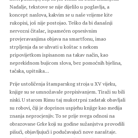
Nadalje, tekstove se nije dijelilo u poglavlja, a
koncept naslova, kakvim se u naše vrijeme kite
rukopisi, još nije postojao. Teško da bi današnji
nervozni čitalac, ispamećen opsesivnim
provjeravanjima objava na smartfonu, imao
strpljenja da se uhvati u koštac s nekom
pripovijetkom ispisanom na takav način, kao
neprekidnom bujicom slova, bez pomoćnih bjelina,
tačaka, upitnika…
Prije ustoličenja štamparskog stroja u XV vijeku,
knjige su se umnožavale prepisivanjem. Tiraži su bili
niski. U starom Rimu taj mukotrpni zadatak obavljali
su robovi, čiji je doprinos uspjehu knjige kao medija
znanja neprocjenjiv. To se prije svega odnosi na
obrazovane Grke koji su godine sužanjstva provodili
pišući, objavljujući i podučavajući nove naraštaje.