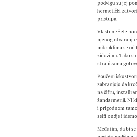
podvigu su joj pom
hermetički zatvori
pristupa.
Vlasti ne žele po
njenog otvaranja z
mikroklima se od t
zidovima. Tako su 
stranicama gotovo
Poučeni iskustvom,
zabranjuju da kroč
na šifru, instalir
žandarmeriji. Ni 
i prigodnom tamom.
selfi ondje i idemo
Međutim, da bi se 
posjeta godišnje, 