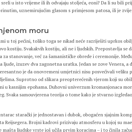
 sreli u isto vrijeme ili ih odvajaju stoljeća, eoni? Da li su bili prij
rinutim, uznemirujućim glasom s primjesom patosa, ili je zvije
njenom moru
ami u toj pećini, toliko toga se nikad neće razriješiti uprkos ob
vo kostiju. Svakakvih kostiju, ali ne i ljudskih. Prepostavlja se
žila za stanovanje, već za šamanističke obrede i ceremonije. Me
a ljude, izuzev dva zagonetna uratka. Jedan se zove Venera, a d
eresantno je da onovremeni umjetnici nisu posvećivali veliku p
elima. Suprotno od slikara preopterećenih vjerom koji su obiljež
o ni u kasnijim epohama. Duhovni univerzum kromanjonaca mora
šeg. Svaka samouvjerena teorija o tome kako je stvarno izgleda
arac starački je jednostavan i dubok, obogaćen sjajnim kom
ta Reijsegera. Brojni kadrovi prizivaju atmosferu u kojoj su mae
 se mašta ljudske vrste još učila prvim koracima – i to činila zač