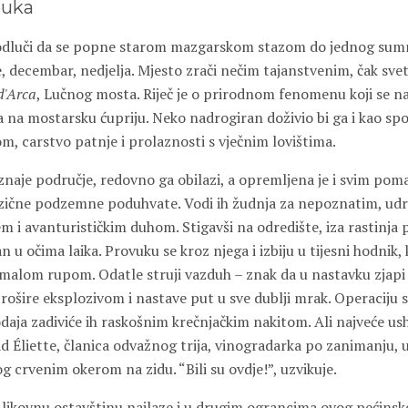
buka
 odluči da se popne starom mazgarskom stazom do jednog sumn
e, decembar, nedjelja. Mjesto zrači nečim tajanstvenim, čak sve
d'Arca
, Lučnog mosta. Riječ je o prirodnom fenomenu koji se n
a na mostarsku ćupriju. Neko nadrogiran doživio bi ga i kao sp
om, carstvo patnje i prolaznosti s vječnim lovištima.
znaje područje, redovno ga obilazi, a opremljena je i svim pom
zične podzemne poduhvate. Vodi ih žudnja za nepoznatim, ud
 i avanturističkim duhom. Stigavši na odredište, iza rastinja 
an u očima laika. Provuku se kroz njega i izbiju u tijesni hodnik, 
 malom rupom. Odatle struji vazduh – znak da u nastavku zjapi 
prošire eksplozivom i nastave put u sve dublji mrak. Operaciju
daja zadiviće ih raskošnim krečnjačkim nakitom. Ali najveće us
ad Éliette, članica odvažnog trija, vinogradarka po zanimanju,
 crvenim okerom na zidu. “Bili su ovdje!”, uzvikuje.
likovnu ostavštinu nailaze i u drugim ograncima ovog pećins