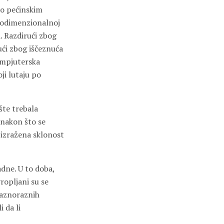
 po pećinskim
vodimenzionalnoj
i. Razdirući zbog
ući zbog iščeznuća
kompjuterska
ji lutaju po
šte trebala
 nakon što se
 izražena sklonost
adne. U to doba,
ropljani su se
 raznoraznih
i da li