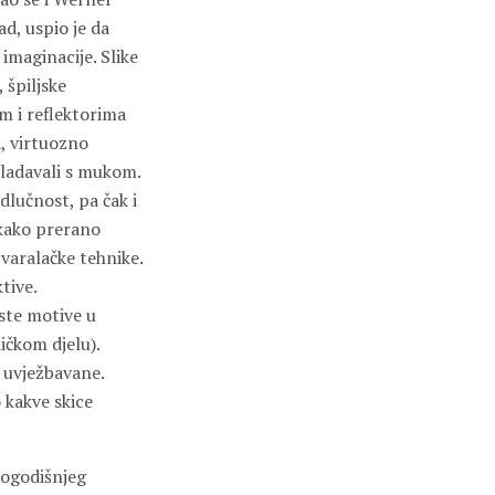
ad, uspio je da
maginacije. Slike
 špiljske
m i reflektorima
a, virtuozno
vladavali s mukom.
dlučnost, pa čak i
ekako prerano
tvaralačke tehnike.
tive.
iste motive u
ičkom djelu).
 uvježbavane.
 kakve skice
mogodišnjeg