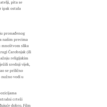
atelji, pita se
r ipak ostala
ilju pronađenog
 da našim precima
đu mnoštvom slika
rugi Čarobnjak (ili
ažnju religijskim
ili srednji vijek,
o se prilično
o nužno vodi u
pozicijama
stralni crteži
uđujuće dobro. Film