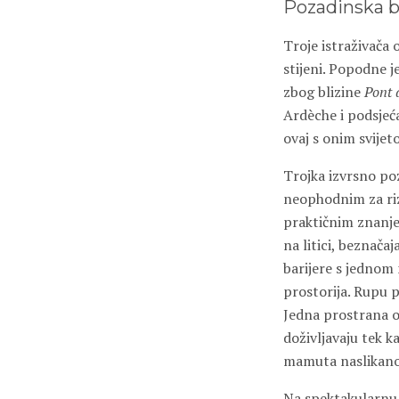
Pozadinska 
Troje istraživača
stijeni. Popodne j
zbog blizine
Pont 
Ardèche i podsjeć
ovaj s onim svijet
Trojka izvrsno po
neophodnim za ri
praktičnim znanjem
na litici, beznačaj
barijere s jednom
prostorija. Rupu 
Jedna prostrana o
doživljavaju tek k
mamuta naslikanog
Na spektakularnu 