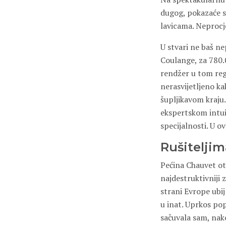
dugog, pokazaće se,
lavicama. Neprocj
U stvari ne baš ne
Coulange, za 780.0
rendžer u tom regio
nerasvijetljeno k
šupljikavom kraju.
ekspertskom intui
specijalnosti. U o
Rušiteljim
Pećina Chauvet otk
najdestruktivniji 
strani Evrope ubij
u inat. Uprkos po
sačuvala sam, nako