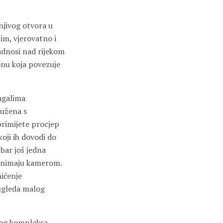
jivog otvora u
tim, vjerovatno i
adnosi nad rijekom
onu koja povezuje
agalima
ružena s
primijete procjep
koji ih dovodi do
bar još jedna
 snimaju kamerom.
hićenje
 ugleda malog
kog kompleksa