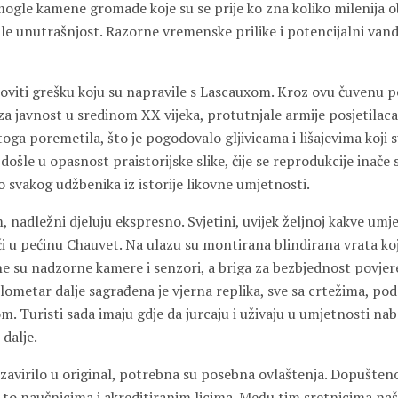
ogle kamene gromade koje su se prije ko zna koliko milenija ob
le unutrašnjost. Razorne vremenske prilike i potencijalni vanda
noviti grešku koju su napravile s Lascauxom. Kroz ovu čuvenu p
a javnost u sredinom XX vijeka, protutnjale armije posjetilaca
oga poremetila, što je pogodovalo gljivicama i lišajevima koji s
došle u opasnost praistorijske slike, čije se reprodukcije inače
 svakog udžbenika iz istorije likovne umjetnosti.
 nadležni djeluju ekspresno. Svjetini, uvijek željnoj kakve umj
i u pećinu Chauvet. Na ulazu su montirana blindirana vrata koj
ane su nadzorne kamere i senzori, a briga za bezbjednost povjer
kilometar dalje sagrađena je vjerna replika, sve sa crtežima, 
 Turisti sada imaju gdje da jurcaju i uživaju u umjetnosti nabr
 dalje.
zavirilo u original, potrebna su posebna ovlaštenja. Dopušteno
i to naučnicima i akreditiranim licima. Među tim sretnicima na