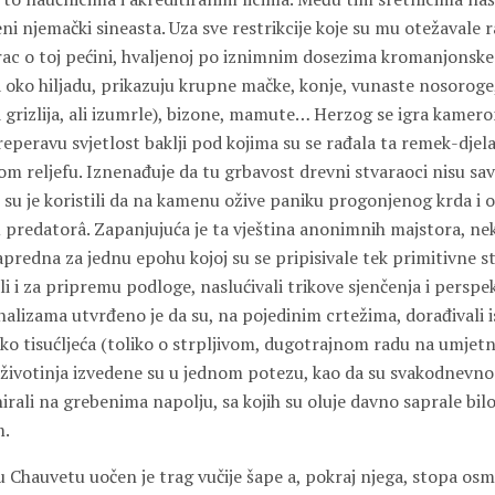
ni njemački sineasta. Uza sve restrikcije koje su mu otežavale r
c o toj pećini, hvaljenoj po iznimnim dosezima kromanjonske i
ma oko hiljadu, prikazuju krupne mačke, konje, vunaste nosoroge,
 grizlija, ali izumrle), bizone, mamute… Herzog se igra kamero
reperavu svjetlost baklji pod kojima su se rađala ta remek-djel
om reljefu. Iznenađuje da tu grbavost drevni stvaraoci nisu sa
su je koristili da na kamenu ožive paniku progonjenog krda i o
predatorâ. Zapanjujuća je ta vještina anonimnih majstora, n
apredna za jednu epohu kojoj su se pripisivale tek primitivne s
ali i za pripremu podloge, naslućivali trikove sjenčenja i perspek
nalizama utvrđeno je da su, na pojedinim crtežima, dorađivali 
ko tisućljeća (toliko o strpljivom, dugotrajnom radu na umjetn
 životinja izvedene su u jednom potezu, kao da su svakodnevno
rali na grebenima napolju, sa kojih su oluje davno saprale bilo
m.
 u Chauvetu uočen je trag vučije šape a, pokraj njega, stopa os