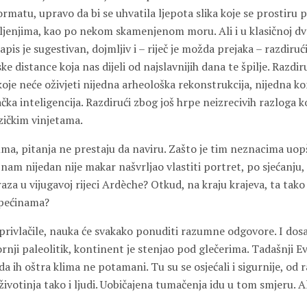
ormatu, upravo da bi se uhvatila ljepota slika koje se prostiru
ljenjima, kao po nekom skamenjenom moru. Ali i u klasičnoj d
zapis je sugestivan, dojmljiv i – riječ je možda prejaka – razdiruć
distance koja nas dijeli od najslavnijih dana te špilje. Razdir
koje neće oživjeti nijedna arheološka rekonstrukcija, nijedna 
ačka inteligencija. Razdirući zbog još hrpe neizrecivih razloga ko
ičkim vinjetama.
lma, pitanja ne prestaju da naviru. Zašto je tim neznacima uop
am nijedan nije makar našvrljao vlastiti portret, po sjećanju,
za u vijugavoj rijeci Ardèche? Otkud, na kraju krajeva, ta tako
pećinama?
 privlačile, nauka će svakako ponuditi razumne odgovore. I dos
ornji paleolitik, kontinent je stenjao pod glečerima. Tadašnji Ev
 da ih oštra klima ne potamani. Tu su se osjećali i sigurnije, od
životinja tako i ljudi. Uobičajena tumačenja idu u tom smjeru. Al