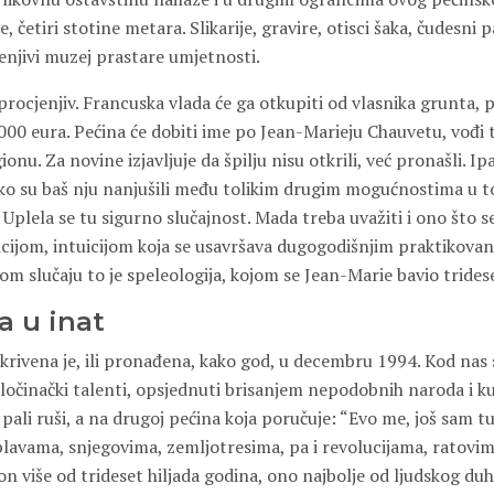
 četiri stotine metara. Slikarije, gravire, otisci šaka, čudesni p
enjivi muzej prastare umjetnosti.
procjenjiv. Francuska vlada će ga otkupiti od vlasnika grunta, 
00 eura. Pećina će dobiti ime po Jean-Marieju Chauvetu, vođi t
nu. Za novine izjavljuje da špilju nisu otkrili, već pronašli. Ipa
ako su baš nju nanjušili među tolikim drugim mogućnostima u 
 Uplela se tu sigurno slučajnost. Mada treba uvažiti i ono što s
cijom, intuicijom koja se usavršava dugogodišnjim praktikova
vom slučaju to je speleologija, kojom se Jean-Marie bavio trides
a u inat
rivena je, ili pronađena, kako god, u decembru 1994. Kod nas s
zločinački talenti, opsjednuti brisanjem nepodobnih naroda i ku
 pali ruši, a na drugoj pećina koja poručuje: “Evo me, još sam tu
plavama, snjegovima, zemljotresima, pa i revolucijama, ratovim
n više od trideset hiljada godina, ono najbolje od ljudskog duh