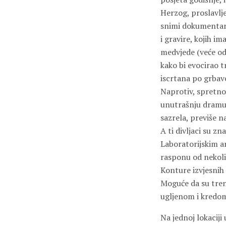
Herzog, proslavlje
snimi dokumentara
i gravire, kojih i
medvjede (veće od
kako bi evocirao t
iscrtana po grbav
Naprotiv, spretno 
unutrašnju dramu 
sazrela, previše n
A ti divljaci su zn
Laboratorijskim a
rasponu od nekoli
Konture izvjesnih
Moguće da su treni
ugljenom i kredo
Na jednoj lokaciji