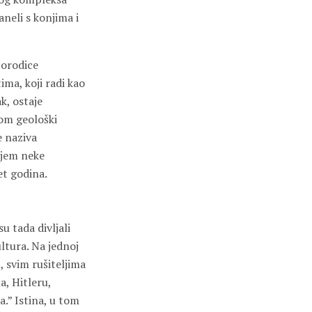
aneli s konjima i
porodice
ima, koji radi kao
k, ostaje
tom geološki
e naziva
njem neke
et godina.
u tada divljali
ltura. Na jednoj
, svim rušiteljima
a, Hitleru,
a.” Istina, u tom