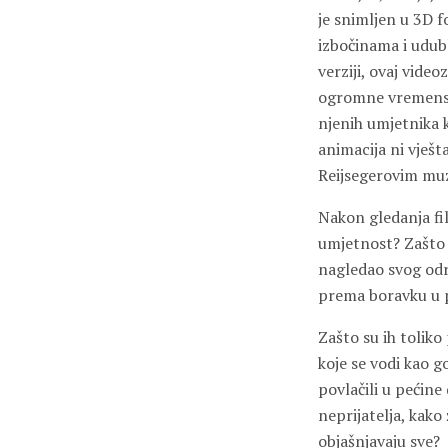
je snimljen u 3D f
izbočinama i udub
verziji, ovaj video
ogromne vremenske 
njenih umjetnika 
animacija ni vješt
Reijsegerovim muz
Nakon gledanja fi
umjetnost? Zašto n
nagledao svog odra
prema boravku u 
Zašto su ih toliko
koje se vodi kao g
povlačili u pećine
neprijatelja, kako 
objašnjavaju sve?