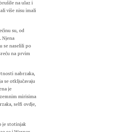
rušile na ulaz i
li više nisu imali
ećinu su, od
. Njena
u se naselili po
 sreću na prvim
etnosti nabrzaka,
a se otključavaju
ena je
podzemnim mirisima
zaka, selfi ovdje,
 je stotinjak
šao se i Werner