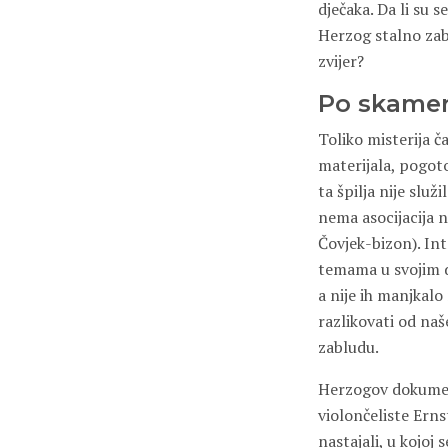
dječaka. Da li su se
Herzog stalno zab
zvijer?
Po skame
Toliko misterija č
materijala, pogoto
ta špilja nije slu
nema asocijacija n
Čovjek-bizon). Int
temama u svojim dj
a nije ih manjkal
razlikovati od na
zabludu.
Herzogov dokument
violončeliste Erns
nastajali, u kojoj