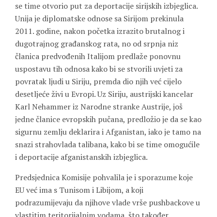
se time otvorio put za deportacije sirijskih izbjeglica.
Unija je diplomatske odnose sa Sirijom prekinula
2011. godine, nakon početka izrazito brutalnog i
dugotrajnog građanskog rata, no od srpnja niz
članica predvođenih Italijom predlaže ponovnu
uspostavu tih odnosa kako bi se stvorili uvjeti za
povratak ljudi u Siriju, premda dio njih već cijelo
desetljeće živi u Evropi. Uz Siriju, austrijski kancelar
Karl Nehammer iz Narodne stranke Austrije, još
jedne članice evropskih pučana, predložio je da se kao
sigurnu zemlju deklarira i Afganistan, iako je tamo na
snazi strahovlada talibana, kako bi se time omogućile
i deportacije afganistanskih izbjeglica.
Predsjednica Komisije pohvalila je i sporazume koje
EU već ima s Tunisom i Libijom, a koji
podrazumijevaju da njihove vlade vrše pushbackove u
vlastitim teritorijalnim vodama, što također