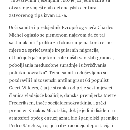
“inovativnim rješenjima”, što je još jedna šifra za
otvaranje smještenih detencijskih centara
zatvorenog tipa izvan EU-a.
Uoči samita i predsjednik Evropskog vijeća Charles
Michel oglasio se pismenom najavom da će taj
sastanak biti “prilika za fokusiranje na konkretne
mjere za sprječavanje iregularnih migracija,
uključujući jačanje kontrole naših vanjskih granica,
poboljšanja međusobne suradnje i učvršćivanja
politika povratka”. Temu samita oduševljeno su
pozdravili i nizozemski antiimigrantski populist
Geert Wilders, čija je stranka od prije šest mjeseci
članica vladajuće koalicije, danska premijerka Mette
Frederiksen, inače socijaldemokratkinja, i grčki
premijer Kiriakos Micotakis, dok je jedini disident u
atmosferi općeg entuzijazma bio španjolski premijer
Pedro Sánchez, koji je kritizirao ideju deportacija i