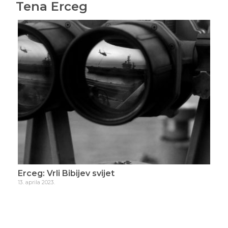
Tena Erceg
Erceg: Vrli Bibijev svijet
Erc
13. aprila 2023.
23. a