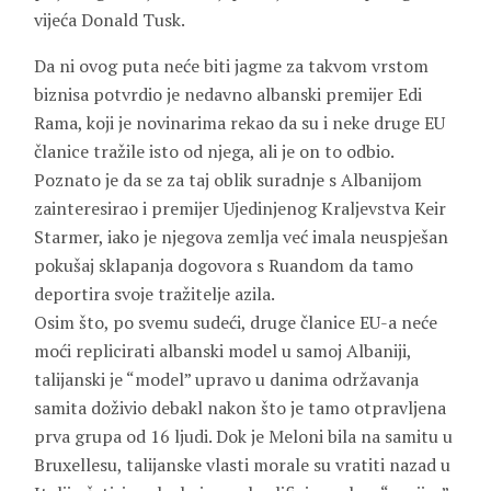
vijeća Donald Tusk.
Da ni ovog puta neće biti jagme za takvom vrstom
biznisa potvrdio je nedavno albanski premijer Edi
Rama, koji je novinarima rekao da su i neke druge EU
članice tražile isto od njega, ali je on to odbio.
Poznato je da se za taj oblik suradnje s Albanijom
zainteresirao i premijer Ujedinjenog Kraljevstva Keir
Starmer, iako je njegova zemlja već imala neuspješan
pokušaj sklapanja dogovora s Ruandom da tamo
deportira svoje tražitelje azila.
Osim što, po svemu sudeći, druge članice EU-a neće
moći replicirati albanski model u samoj Albaniji,
talijanski je “model” upravo u danima održavanja
samita doživio debakl nakon što je tamo otpravljena
prva grupa od 16 ljudi. Dok je Meloni bila na samitu u
Bruxellesu, talijanske vlasti morale su vratiti nazad u