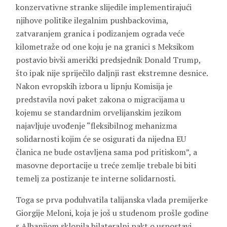
konzervativne stranke slijedile implementirajući
njihove politike ilegalnim pushbackovima,
zatvaranjem granica i podizanjem ograda veće
kilometraže od one koju je na granici s Meksikom
postavio bivši američki predsjednik Donald Trump,
što ipak nije spriječilo daljnji rast ekstremne desnice.
Nakon evropskih izbora u lipnju Komisija je
predstavila novi paket zakona o migracijama u
kojemu se standardnim orvelijanskim jezikom
najavljuje uvođenje “fleksibilnog mehanizma
solidarnosti kojim će se osigurati da nijedna EU
članica ne bude ostavljena sama pod pritiskom”, a
masovne deportacije u treće zemlje trebale bi biti
temelj za postizanje te interne solidarnosti.
Toga se prva poduhvatila talijanska vlada premijerke
Giorgije Meloni, koja je još u studenom prošle godine
s Albanijom sklopila bilateralni pakt o uspostavi