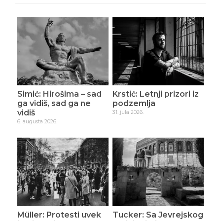
Simić: Hirošima – sad
Krstić: Letnji prizori iz
ga vidiš, sad ga ne
podzemlja
vidiš
31. jula 2026.
6. augusta 2026.
Müller: Protesti uvek
Tucker: Sa Jevrejskog