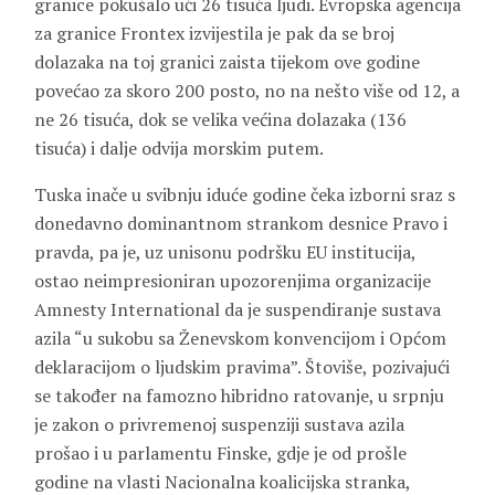
granice pokušalo ući 26 tisuća ljudi. Evropska agencija
za granice Frontex izvijestila je pak da se broj
dolazaka na toj granici zaista tijekom ove godine
povećao za skoro 200 posto, no na nešto više od 12, a
ne 26 tisuća, dok se velika većina dolazaka (136
tisuća) i dalje odvija morskim putem.
Tuska inače u svibnju iduće godine čeka izborni sraz s
donedavno dominantnom strankom desnice Pravo i
pravda, pa je, uz unisonu podršku EU institucija,
ostao neimpresioniran upozorenjima organizacije
Amnesty International da je suspendiranje sustava
azila “u sukobu sa Ženevskom konvencijom i Općom
deklaracijom o ljudskim pravima”. Štoviše, pozivajući
se također na famozno hibridno ratovanje, u srpnju
je zakon o privremenoj suspenziji sustava azila
prošao i u parlamentu Finske, gdje je od prošle
godine na vlasti Nacionalna koalicijska stranka,