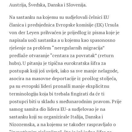
Austrija, Švedska, Danska i Slovenija.
Na sastanku na kojemu su sudjelovali čelnici EU
članica i predsjednica Evropske komisije (EK) Ursula
von der Leyen prihvaćen je prijedlog iz pisma koje je
napisala uoči sastanka a u kojemu kao spasonosno
rješenje za problem “neregularnih migracija”
predlaže otvaranje “centara za povratak” (return
hubs). U pitanju je tipična eurokratska šifra za
postupak koji još uvijek, iako sa sve manje nelagode,
asocira na masovne deportacije iz prošlog stoljeća,
pa su evropski lideri pronašli manje eksplicitnu
terminologiju koja bi trebala fingirati da će ti
postupci biti u skladu s međunarodnim pravom. Prije
samog samita dio lidera EU-a sudjelovao je na
sastanku koji su organizirale Italija, Danska i
Nizozemska, a na kojemu se također raspravljalo o