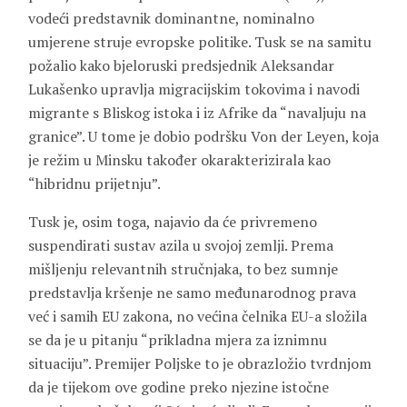
vodeći predstavnik dominantne, nominalno
umjerene struje evropske politike. Tusk se na samitu
požalio kako bjeloruski predsjednik Aleksandar
Lukašenko upravlja migracijskim tokovima i navodi
migrante s Bliskog istoka i iz Afrike da “navaljuju na
granice”. U tome je dobio podršku Von der Leyen, koja
je režim u Minsku također okarakterizirala kao
“hibridnu prijetnju”.
Tusk je, osim toga, najavio da će privremeno
suspendirati sustav azila u svojoj zemlji. Prema
mišljenju relevantnih stručnjaka, to bez sumnje
predstavlja kršenje ne samo međunarodnog prava
već i samih EU zakona, no većina čelnika EU-a složila
se da je u pitanju “prikladna mjera za iznimnu
situaciju”. Premijer Poljske to je obrazložio tvrdnjom
da je tijekom ove godine preko njezine istočne