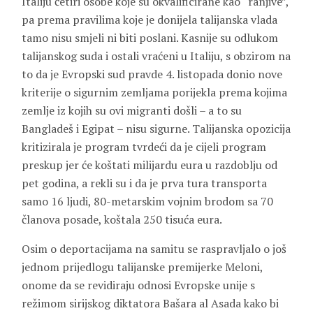
Italiju četiri osobe koje su okvalificirane kao “ranjive”,
pa prema pravilima koje je donijela talijanska vlada
tamo nisu smjeli ni biti poslani. Kasnije su odlukom
talijanskog suda i ostali vraćeni u Italiju, s obzirom na
to da je Evropski sud pravde 4. listopada donio nove
kriterije o sigurnim zemljama porijekla prema kojima
zemlje iz kojih su ovi migranti došli – a to su
Bangladeš i Egipat – nisu sigurne. Talijanska opozicija
kritizirala je program tvrdeći da je cijeli program
preskup jer će koštati milijardu eura u razdoblju od
pet godina, a rekli su i da je prva tura transporta
samo 16 ljudi, 80-metarskim vojnim brodom sa 70
članova posade, koštala 250 tisuća eura.
Osim o deportacijama na samitu se raspravljalo o još
jednom prijedlogu talijanske premijerke Meloni,
onome da se revidiraju odnosi Evropske unije s
režimom sirijskog diktatora Bašara al Asada kako bi