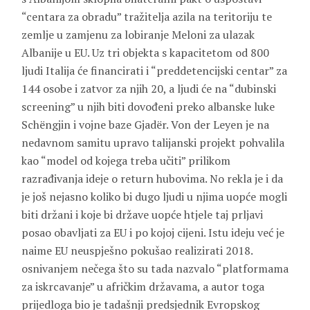
“centara za obradu” tražitelja azila na teritoriju te
zemlje u zamjenu za lobiranje Meloni za ulazak
Albanije u EU. Uz tri objekta s kapacitetom od 800
ljudi Italija će financirati i “preddetencijski centar” za
144 osobe i zatvor za njih 20, a ljudi će na “dubinski
screening” u njih biti dovođeni preko albanske luke
Schëngjin i vojne baze Gjadër. Von der Leyen je na
nedavnom samitu upravo talijanski projekt pohvalila
kao “model od kojega treba učiti” prilikom
razrađivanja ideje o return hubovima. No rekla je i da
je još nejasno koliko bi dugo ljudi u njima uopće mogli
biti držani i koje bi države uopće htjele taj prljavi
posao obavljati za EU i po kojoj cijeni. Istu ideju već je
naime EU neuspješno pokušao realizirati 2018.
osnivanjem nečega što su tada nazvalo “platformama
za iskrcavanje” u afričkim državama, a autor toga
prijedloga bio je tadašnji predsjednik Evropskog