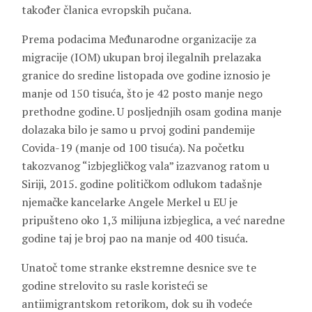
također članica evropskih pučana.
Prema podacima Međunarodne organizacije za
migracije (IOM) ukupan broj ilegalnih prelazaka
granice do sredine listopada ove godine iznosio je
manje od 150 tisuća, što je 42 posto manje nego
prethodne godine. U posljednjih osam godina manje
dolazaka bilo je samo u prvoj godini pandemije
Covida-19 (manje od 100 tisuća). Na početku
takozvanog “izbjegličkog vala” izazvanog ratom u
Siriji, 2015. godine političkom odlukom tadašnje
njemačke kancelarke Angele Merkel u EU je
pripušteno oko 1,3 milijuna izbjeglica, a već naredne
godine taj je broj pao na manje od 400 tisuća.
Unatoč tome stranke ekstremne desnice sve te
godine strelovito su rasle koristeći se
antiimigrantskom retorikom, dok su ih vodeće