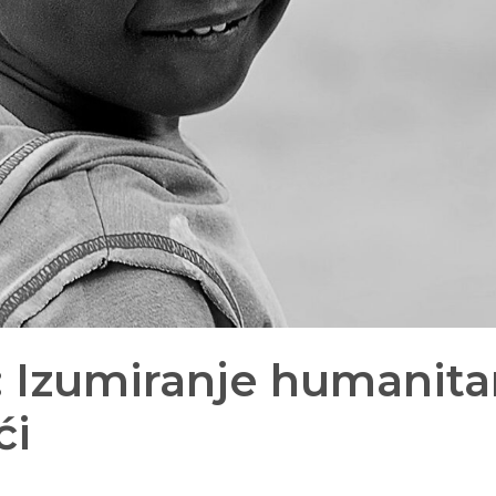
: Izumiranje humanita
ći