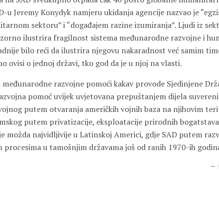
ID-u
Jeremy Konydyk
namjeru ukidanja agencije nazvao je “egz
tarnom sektoru” i “događajem razine izumiranja”. Ljudi iz sek
 zorno ilustrira fragilnost sistema međunarodne razvojne i h
dnije bilo reći da ilustrira njegovu nakaradnost već samim time
no ovisi o jednoj državi, tko god da je u njoj na vlasti.
a međunarodne razvojne pomoći kakav provode Sjedinjene Drža
razvojna pomoć uvijek uvjetovana prepuštanjem dijela suvereni
 vojnog putem otvaranja američkih vojnih baza na njihovim terit
omskog putem privatizacije, eksploatacije prirodnih bogatstav
 je možda najvidljivije u Latinskoj Americi, gdje SAD putem ra
im procesima u tamošnjim državama još od ranih 1970-ih godin