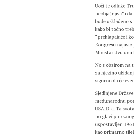
Uoči te odluke Tr
neobjašnjiva” i da
bude usklađeno s 
kako bi točno treb
“preklapajuće i ko
Kongresu najavio j
Ministarstvu unuta
No s obzirom na t
za njezino ukidanj
sigurno da će eve
Sjedinjene Države 
međunarodnu pomoć
USAID-a. Ta svota
po glavi poreznog
uspostavljen 1961
kao primarno tije