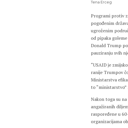
Tena Erceg
Programi protiv za
pogođenim državam
ugroženim područji
od pipaka goleme 
Donald Trump
poč
pauziranju svih nje
“USAID je zmijsko 
ranije Trumpov čo
Ministarstva efika
to “ministarstvo” n
Nakon toga su na p
angažiranih diljem
raspoređene u 60-a
organizacijama oba