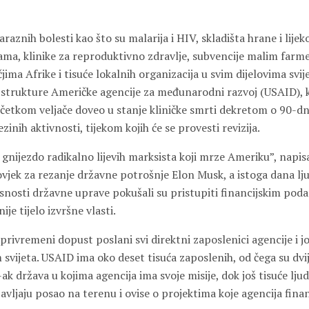
raznih bolesti kao što su malarija i HIV, skladišta hrane i lije
a, klinike za reproduktivno zdravlje, subvencije malim farme
ma Afrike i tisuće lokalnih organizacija u svim dijelovima svij
strukture Američke agencije za međunarodni razvoj (USAID), k
etkom veljače doveo u stanje kliničke smrti dekretom o 90-
zinih aktivnosti, tijekom kojih će se provesti revizija.
gnijezdo radikalno lijevih marksista koji mrze Ameriku”, napis
vjek za rezanje državne potrošnje
Elon Musk
, a istoga dana lj
snosti državne uprave pokušali su pristupiti financijskim poda
ije tijelo izvršne vlasti.
rivremeni dopust poslani svi direktni zaposlenici agencije i jo
 svijeta. USAID ima oko deset tisuća zaposlenih, od čega su dvi
k država u kojima agencija ima svoje misije, dok još tisuće ljud
vljaju posao na terenu i ovise o projektima koje agencija finan