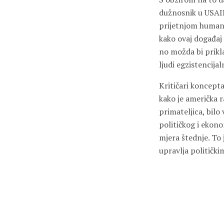
dužnosnik u USA
prijetnjom humani
kako ovaj događaj
no možda bi prikla
ljudi egzistencijal
Kritičari koncept
kako je američka 
primateljica, bilo
političkog i ekon
mjera štednje. To
upravlja političk