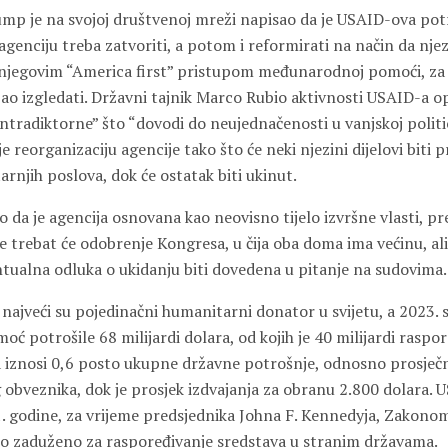
ump je na svojoj društvenoj mreži napisao da je USAID-ova pot
 agenciju treba zatvoriti, a potom i reformirati na način da nje
njegovim “America first” pristupom međunarodnoj pomoći, za ko
ao izgledati. Državni tajnik
Marco Rubio
aktivnosti USAID-a op
ntradiktorne” što “dovodi do neujednačenosti u vanjskoj politi
e reorganizaciju agencije tako što će neki njezini dijelovi biti p
rnjih poslova, dok će ostatak biti ukinut.
o da je agencija osnovana kao neovisno tijelo izvršne vlasti, 
e trebat će odobrenje Kongresa, u čija oba doma ima većinu, ali 
ntualna odluka o ukidanju biti dovedena u pitanje na sudovima.
najveći su pojedinačni humanitarni donator u svijetu, a 2023. 
 potrošile 68 milijardi dolara, od kojih je 40 milijardi rasp
 iznosi 0,6 posto ukupne državne potrošnje, odnosno prosječ
 obveznika, dok je prosjek izdvajanja za obranu 2.800 dolara. 
. godine, za vrijeme predsjednika
Johna F. Kennedyja
, Zakonom
lo zaduženo za raspoređivanje sredstava u stranim državama.