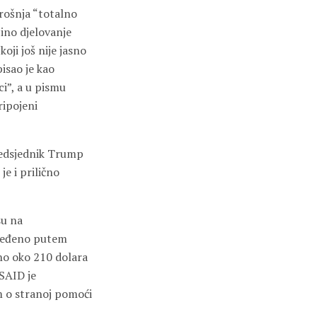
rošnja “totalno
zino djelovanje
ji još nije jasno
isao je kao
ci”, a u pismu
ripojeni
predsjednik Trump
je i prilično
su na
oređeno putem
no oko 210 dolara
USAID je
 o stranoj pomoći