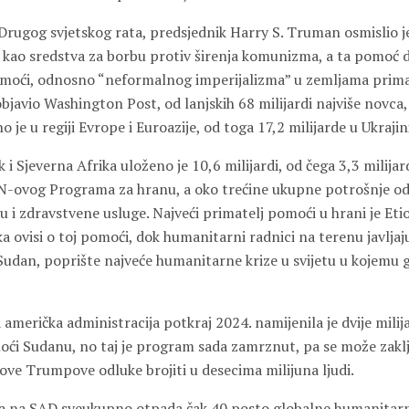
 Drugog svjetskog rata, predsjednik
Harry S. Truman
osmislio j
kao sredstva za borbu protiv širenja komunizma, a ta pomoć d
moći, odnosno “neformalnog imperijalizma” u zemljama prima
objavio Washington Post, od lanjskih 68 milijardi najviše novca
 je u regiji Evrope i Euroazije, od toga 17,2 milijarde u Ukrajin
ok i Sjeverna Afrika uloženo je 10,6 milijardi, od čega 3,3 milijar
N-ovog Programa za hranu, a oko trećine ukupne potrošnje od
i zdravstvene usluge. Najveći primatelj pomoći u hrani je Etiop
a ovisi o toj pomoći, dok humanitarni radnici na terenu javljaju
Sudan, poprište najveće humanitarne krize u svijetu u kojemu g
merička administracija potkraj 2024. namijenila je dvije milij
i Sudanu, no taj je program sada zamrznut, pa se može zaklju
ove Trumpove odluke brojiti u desecima milijuna ljudi.
a na SAD sveukupno otpada čak 40 posto globalne humanitarne