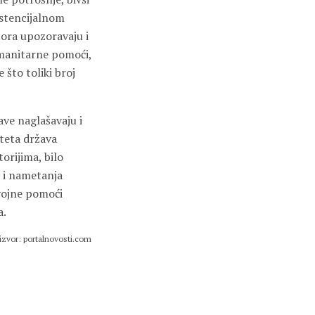
istencijalnom
tora upozoravaju i
umanitarne pomoći,
 što toliki broj
ve naglašavaju i
teta država
orijima, bilo
a i nametanja
zvojne pomoći
a.
izvor: portalnovosti.com