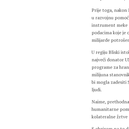
Prije toga, nakon
u razvojnu pomoć 
instrument meke 
podacima koje je 
milijarde potrošeno
U regiju Bliski ist
najveći donator U
programe za hranu 
milijuna stanovnik
bi mogla zadesiti 
ljudi.
Naime, prethodna a
humanitarne pomoć
kolateralne žrtve 
S obzirom na to d