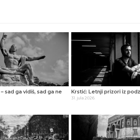
 – sad ga vidiš, sad ga ne
Krstić: Letnji prizori iz po
31. jula 2026.