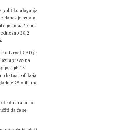
e politiku ulaganja
o danas je ostala
teljicama. Prema
, odnosno 20,2
i.
de u Izrael. SAD je
lazi upravo na
ija, čijih 15
 o katastrofi koja
laduje 25 milijuna
arde dolara hitne
čiti da će se
 potrošnje, bivši