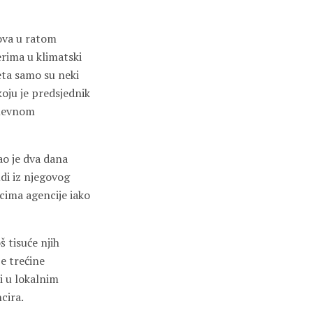
kova u ratom
rima u klimatski
eta samo su neki
oju je predsjednik
dnevnom
ao je dva dana
udi iz njegovog
cima agencije iako
š tisuće njih
je trećine
i u lokalnim
cira.