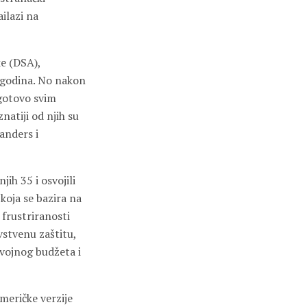
ailazi na
ke (DSA),
 godina. No nakon
 gotovo svim
natiji od njih su
anders i
ih 35 i osvojili
koja se bazira na
 frustriranosti
stvenu zaštitu,
 vojnog budžeta i
meričke verzije