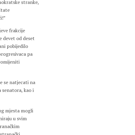
mokratske stranke,
ltate
i!”
jeve frakcije
je devet od deset
ni pobijedilo
 progresivaca pa
omijeniti
e se natjecati na
 senatora, kao i
tog mjesta mogli
niraju u svim
tranačkim
“stranački