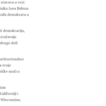
 stavova u vezi
dnika Joea Bidena
 vođa demokrata u
ti demokraciju,
izražavaju
drugo doli
nstitucionalno
a svoje
ričke moći u
čkim
liforniji i
i Wisconsinu.