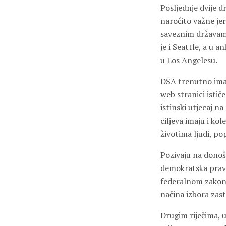
Posljednje dvije 
naročito važne jer
saveznim državama
je i Seattle, a u 
u Los Angelesu.
DSA trenutno ima 
web stranici istič
istinski utjecaj n
ciljeva imaju i k
životima ljudi, po
Pozivaju na donoš
demokratska prava
federalnom zakono
načina izbora zas
Drugim riječima, 