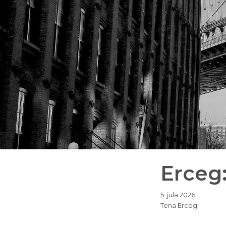
Erceg: 
5. jula 2026.
Tena Erceg