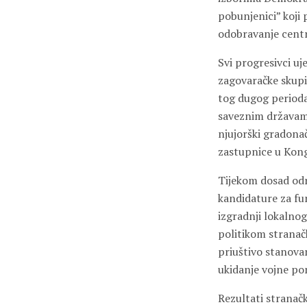
pobunjenici” koji 
odobravanje centri
Svi progresivci uj
zagovaračke skupi
tog dugog perioda 
saveznim državama 
njujorški gradonač
zastupnice u Kong
Tijekom dosad održ
kandidature za fu
izgradnji lokalnog
politikom stranač
priuštivo stanovan
ukidanje vojne po
Rezultati stranač