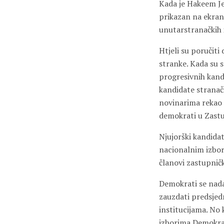
Kada je Hakeem Je
prikazan na ekranu
unutarstranačkih iz
Htjeli su poručiti 
stranke. Kada su se
progresivnih kand
kandidate stranačk
novinarima rekao 
demokrati u Zast
Njujorški kandidat
nacionalnim izbori
članovi zastupničk
Demokrati se nada
zauzdati predsjed
institucijama. No
izborima Demokrats