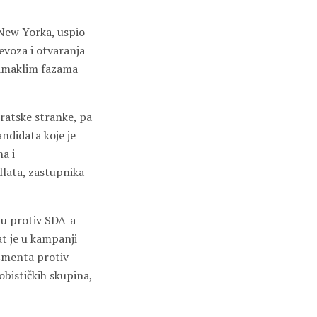
New Yorka, uspio
jevoza i otvaranja
odmaklim fazama
ratske stranke, pa
andidata koje je
a i
llata, zastupnika
ju protiv SDA-a
at je u kampanji
išmenta protiv
bističkih skupina,