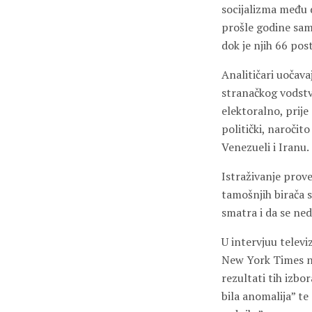
socijalizma među 
prošle godine sam
dok je njih 66 pos
Analitičari uočav
stranačkog vodstv
elektoralno, prije
politički, naročit
Venezueli i Iranu.
Istraživanje prov
tamošnjih birača s
smatra i da se ne
U intervjuu telev
New York Times naz
rezultati tih izb
bila anomalija” te