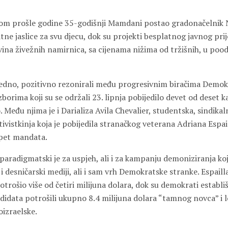
nom prošle godine 35-godišnji Mamdani postao gradonačelnik 
atne jaslice za svu djecu, dok su projekti besplatnog javnog pri
vina živežnih namirnica, sa cijenama nižima od tržišnih, u po
gledno, pozitivno rezonirali među progresivnim biračima Demok
zborima koji su se održali 23. lipnja pobijedilo devet od deset k
eđu njima je i Darializa Avila Chevalier, studentska, sindikaln
ivistkinja koja je pobijedila stranačkog veterana Adriana Espai
 pet mandata.
 paradigmatski je za uspjeh, ali i za kampanju demoniziranja ko
i desničarski mediji, ali i sam vrh Demokratske stranke. Espaill
otrošio više od četiri milijuna dolara, dok su demokrati establ
idata potrošili ukupno 8.4 milijuna dolara “tamnog novca” i lo
oizraelske.