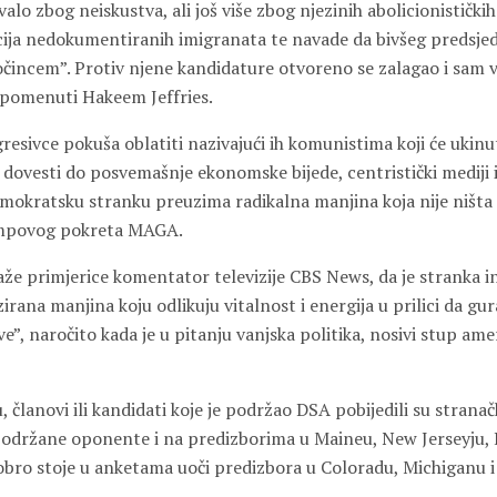
valo zbog neiskustva, ali još više zbog njezinih abolicionističkih
cija nedokumentiranih imigranata te navade da bivšeg predsje
očincem”. Protiv njene kandidature otvoreno se zalagao i sam
spomenuti Hakeem Jeffries.
resivce pokuša oblatiti nazivajući ih komunistima koji će ukinu
i dovesti do posvemašnje ekonomske bijede, centristički mediji 
mokratsku stranku preuzima radikalna manjina koja nije ništa 
umpovog pokreta MAGA.
aže primjerice komentator televizije CBS News, da je stranka i
zirana manjina koju odlikuju vitalnost i energija u prilici da gur
”, naročito kada je u pitanju vanjska politika, nosivi stup ame
članovi ili kandidati koje je podržao DSA pobijedili su strana
držane oponente i na predizborima u Maineu, New Jerseyju, Ka
dobro stoje u anketama uoči predizbora u Coloradu, Michiganu 