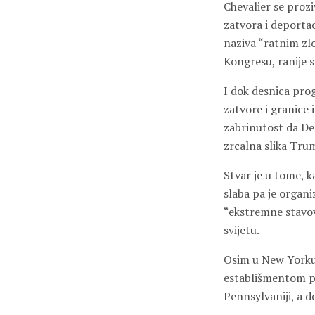
Chevalier se prozi
zatvora i deporta
naziva “ratnim zl
Kongresu, ranije 
I dok desnica prog
zatvore i granice 
zabrinutost da De
zrcalna slika Tr
Stvar je u tome, k
slaba pa je organi
“ekstremne stavove
svijetu.
Osim u New Yorku, 
establišmentom po
Pennsylvaniji, a 