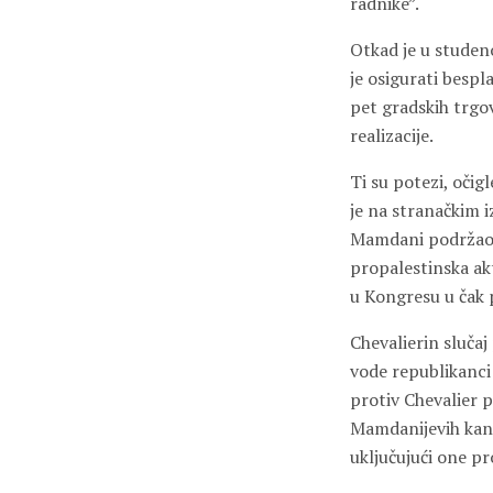
radnike”.
Otkad je u stude
je osigurati bespl
pet gradskih trgo
realizacije.
Ti su potezi, oči
je na stranačkim i
Mamdani podržao. M
propalestinska akt
u Kongresu u čak
Chevalierin slučaj
vode republikanci 
protiv Chevalier p
Mamdanijevih kand
uključujući one pr