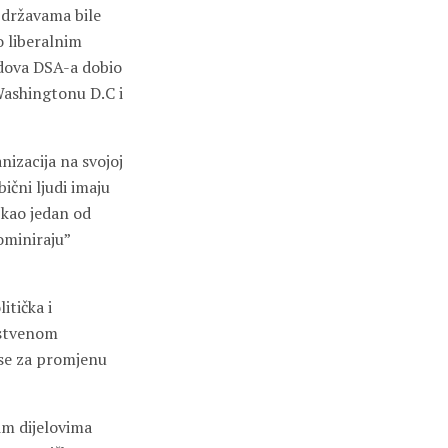
 državama bile
o liberalnim
edova DSA-a dobio
 Washingtonu D.C i
izacija na svojoj
ični ljudi imaju
 kao jedan od
ominiraju”
itička i
nstvenom
 se za promjenu
im dijelovima