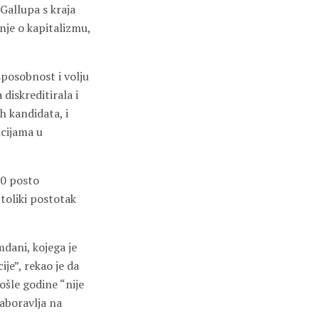
Gallupa s kraja
nje o kapitalizmu,
sposobnost i volju
iskreditirala i
h kandidata, i
ncijama u
80 posto
 toliki postotak
dani, kojega je
je”, rekao je da
ošle godine “nije
zaboravlja na