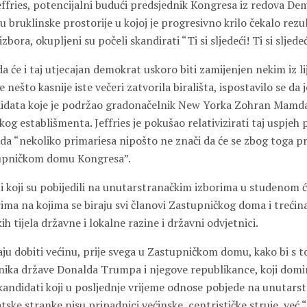
ffries, potencijalni budući predsjednik Kongresa iz redova De
 bruklinske prostorije u kojoj je progresivno krilo čekalo rezu
bora, okupljeni su počeli skandirati “Ti si sljedeći! Ti si sljedeć
da će i taj utjecajan demokrat uskoro biti zamijenjen nekim iz li
 nešto kasnije iste večeri zatvorila birališta, ispostavilo se da 
idata koje je podržao gradonačelnik New Yorka Zohran Mamda
og establišmenta. Jeffries je pokušao relativizirati taj uspjeh
da “nekoliko primariesa nipošto ne znači da će se zbog toga pr
upničkom domu Kongresa”.
i koji su pobijedili na unutarstranačkim izborima u studenom ć
ma na kojima se biraju svi članovi Zastupničkog doma i trećina
ih tijela državne i lokalne razine i državni odvjetnici.
ju dobiti većinu, prije svega u Zastupničkom domu, kako bi s 
nika države Donalda Trumpa i njegove republikance, koji domi
 kandidati koji u posljednje vrijeme odnose pobjede na unutars
ke stranke nisu pripadnici većinske, centrističke struje, već 