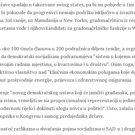
države spadaju u takozvane swing states, pa bi im pobjede u tim
 bi pokazale da progresivci nemaju podršku isključivo u izrazit
. Još ranije, uz Mamdanija u New Yorku, gradonačelnicu iz r
anketama vode i njihovi kandidati za gradonačelničke funkcije u
oko 100 tisuća članova u 200 podružnica diljem zemlje, a organ
e da demokratski socijalizam podrazumijeva “sistem u kojemu ob
a svojim radnim mjestima, u kvartovima i u društvu”. Osim toga,
olektivno vlasništvo nad “ključnim ekonomskim polugama koje d
put proizvodnje energije, prijevoza i zdravstvenog osiguranja.
enje “novog demokratskog ustava koji će jamčiti građanska, pol
 svima, temeljiti se na proporcionalnoj reprezentaciji u jedi
davnom tijelu i dokinuti ulogu novca u politici”. Usto, zalažu
tupnika u Kongresu i samog predsjednika države.
unatoč razlikama u shvaćanju pojma socijalizma u SAD-u i drug