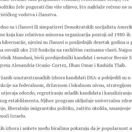
politiku žele pogurati čim više ulijevo, što najblaže rečeno ne n
stičkog vodstva i članstva.
edno su i članovi ili simpatizeri Demokratskih socijalista Ameri
ne koja kao relativno minorna organizacija postoji od 1980-ih
hibernacije, njezini su članovi u posljednjih desetak godina u
osvojili oko 250 funkcija na različitim razinama vlasti. Najpoz
elnik Mamdani, bivši predsjednički kandidat i senator Bernie S
resu Alexandria Ocasio-Cortez, Ilhan Omar i Rashida Tlaib.
anih unutarstranačkih izbora kandidati DSA-a pobijedili su u nj
nkcije na federalnom, državnom i lokalnom nivou, strategijom 
 utjecaja odozdo, regrutiranju mladih kandidata i kanaliziranju
kog establišmenta. Njihov program uključuje univerzalnu zdrav
je, liberalniju imigrantsku politiku, zaštitu okoliša, smanjenje
moći Izraelu.
kih izbora i ankete među biračima pokazuju da je popularnost a