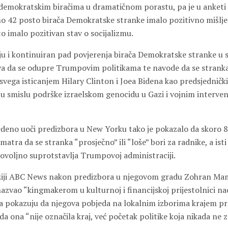
demokratskim biračima u dramatičnom porastu, pa je u anketi 
o 42 posto birača Demokratske stranke imalo pozitivno mišlje
to imalo pozitivan stav o socijalizmu.
aju i kontinuiran pad povjerenja birača Demokratske stranke u 
a da se odupre Trumpovim politikama te navode da se stranka d
 svega isticanjem Hilary Clinton i Joea Bidena kao predsjednički
o u smislu podrške izraelskom genocidu u Gazi i vojnim interve
edeno uoči predizbora u New Yorku tako je pokazalo da skoro 
matra da se stranka “prosječno” ili “loše” bori za radnike, a isti
dovoljno suprotstavlja Trumpovoj administraciji.
iziji ABC News nakon predizbora u njegovom gradu Zohran Mam
vao “kingmakerom u kulturnoj i financijskoj prijestolnici naci
ora pokazuju da njegova pobjeda na lokalnim izborima krajem pr
 da ona “nije označila kraj, već početak politike koja nikada ne 