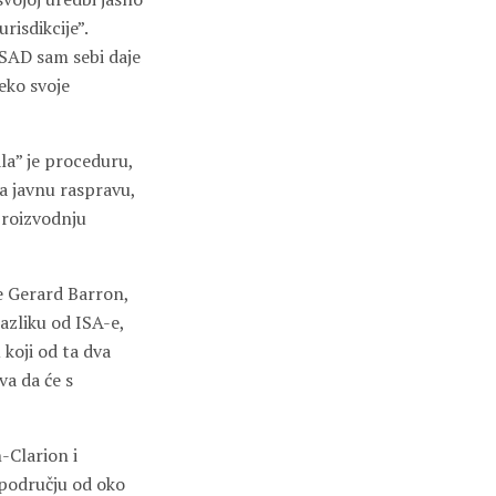
risdikcije”.
 SAD sam sebi daje
eko svoje
la” je proceduru,
za javnu raspravu,
proizvodnju
e Gerard Barron,
azliku od ISA-e,
 koji od ta dva
va da će s
-Clarion i
 području od oko