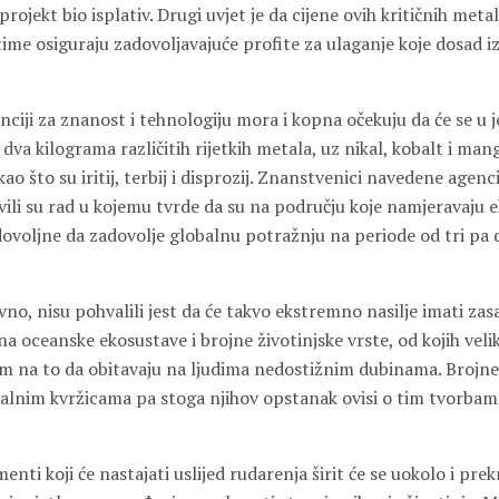
 projekt bio isplativ. Drugi uvjet je da cijene ovih kritičnih meta
time osiguraju zadovoljavajuće profite za ulaganje koje dosad i
ciji za znanost i tehnologiju mora i kopna očekuju da će se u 
 dva kilograma različitih rijetkih metala, uz nikal, kobalt i mang
ao što su iritij, terbij i disprozij. Znanstvenici navedene agenc
ili su rad u kojemu tvrde da su na području koje namjeravaju e
ovoljne da zadovolje globalnu potražnju na periode od tri pa d
no, nisu pohvalili jest da će takvo ekstremno nasilje imati zas
na oceanske ekosustave i brojne životinjske vrste, od kojih velik
m na to da obitavaju na ljudima nedostižnim dubinama. Brojne v
lnim kvržicama pa stoga njihov opstanak ovisi o tim tvorbama,
enti koji će nastajati uslijed rudarenja širit će se uokolo i prekr