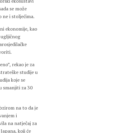
Morski ekosustavi
 sada se može
 ne i stoljećima.
ani ekonomije, kao
 ugljičnog
arosjedilačke
oriti.
eno”, rekao je za
trateške studije u
dija koje se
u smanjiti za 30
bzirom na to da je
vanjem i
la na natječaj za
 Japana, koji će