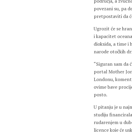
područja, a zvučno
povezani su, pa d
pretpostaviti da ć
Ugrozit će se hran
i kapacitet oceana
dioksida, a time i
narode otočkih drž
“Siguran sam da ć
portal Mother Jon
Londonu, komentira
ovime bave procije
posto.
U pitanju je u naj
studiju financira
rudarenjem u dubo
licence koje će usk