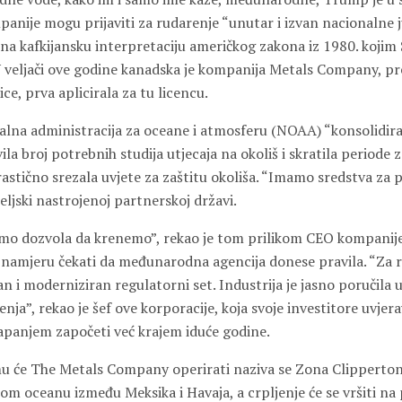
anije mogu prijaviti za rudarenje “unutar i izvan nacionalne ju
na kafkijansku interpretaciju američkog zakona iz 1980. kojim
 U veljači ove godine kanadska je kompanija Metals Company, pr
e, prva aplicirala za tu licencu.
nalna administracija za oceane i atmosferu (NOAA) “konsolidira
a broj potrebnih studija utjecaja na okoliš i skratila periode 
astično srezala uvjete za zaštitu okoliša. “Imamo sredstva za 
teljski nastrojenoj partnerskoj državi.
mo dozvola da krenemo”, rekao je tom prilikom CEO kompanij
 namjeru čekati da međunarodna agencija donese pravila. “Za r
i moderniziran regulatorni set. Industrija je jasno poručila u
nja”, rekao je šef ove korporacije, koja svoje investitore uvjera
apanjem započeti već krajem iduće godine.
u će The Metals Company operirati naziva se Zona Clipperton
om oceanu između Meksika i Havaja, a crpljenje će se vršiti na