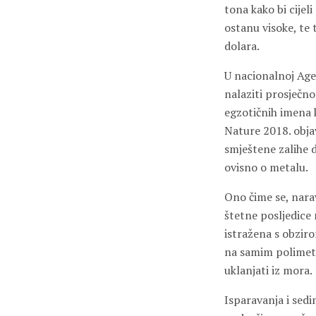
tona kako bi cijeli
ostanu visoke, te 
dolara.
U nacionalnoj Agen
nalaziti prosječno
egzotičnih imena k
Nature 2018. objav
smještene zalihe d
ovisno o metalu.
Ono čime se, narav
štetne posljedice 
istražena s obziro
na samim polimeta
uklanjati iz mora.
Isparavanja i sedim