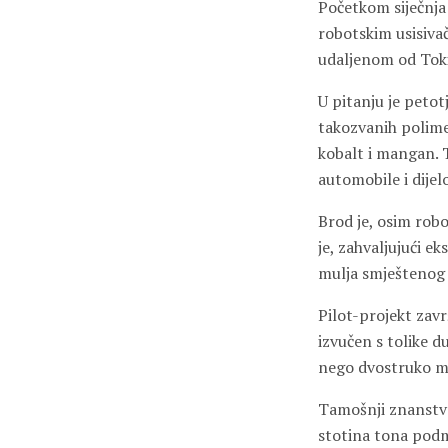
Početkom siječnja
robotskim usisiv
udaljenom od Tokij
U pitanju je petot
takozvanih polime
kobalt i mangan. T
automobile i dijel
Brod je, osim ro
je, zahvaljujući 
mulja smještenog
Pilot-projekt zavr
izvučen s tolike d
nego dvostruko m
Tamošnji znanstven
stotina tona podm