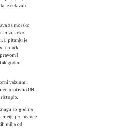
la je izdavati
ava za morsko
onsenzus oko
. U pitanju je
s tehnički
 pravom i
etak godina
torni vakuum i
cence protivno UN-
ristupio.
 snagu 12 godina
enciji, potpisnice
ih milja od