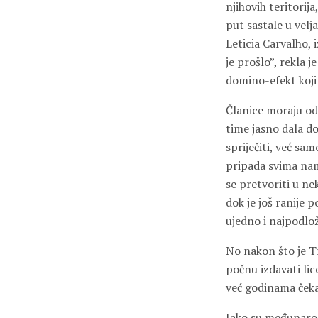
njihovih teritorij
put sastale u velj
Leticia Carvalho, 
je prošlo”, rekla j
domino-efekt koji
Članice moraju odlu
time jasno dala d
spriječiti, već sa
pripada svima nam
se pretvoriti u ne
dok je još ranije 
ujedno i najpodlo
No nakon što je T
počnu izdavati lic
već godinama čeka
Iako su međunarod