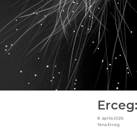
Erceg
8. aprila 2026.
Tena Erceg