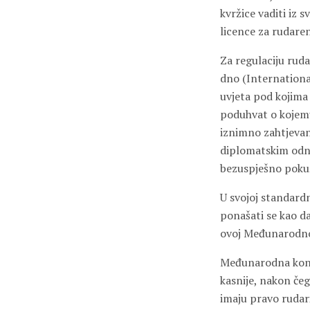
kvržice vaditi iz 
licence za rudare
Za regulaciju ru
dno (International
uvjeta pod kojima
poduhvat o kojemu
iznimno zahtjevan
diplomatskim odno
bezuspješno pokuš
U svojoj standardn
ponašati se kao da
ovoj Međunarodnoj
Međunarodna konve
kasnije, nakon če
imaju pravo rudar