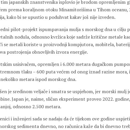
 tim japanskih znanstvenika isplovio je brodom opremljenim 
ačem prema koraljnom otoku Minamitorišima u Tihom oceanu, 
a, kako bi se upustio u poduhvat kakav još nije izveden.
jedni pilot-projekt ispumpavanja mulja s morskog dna u cilju p
talnih nodula, odnosno kvržica koje sadrže kritične metale kao
i se metali koriste u proizvodnji kompjutora, mobitela, baterij
ova postrojenja obnovljivih izvora energije.
botskim usisivačem, opremljen i 6.000 metara dugačkom pump
ekstremnom tlaku – 600 puta većem od onog iznad razine mora, 
 nekoliko metara ispod morskog dna.
šen je sredinom veljače i smatra se uspjehom, jer morski mulj j
ubine. Japan je, naime, sličan eksperiment proveo 2022. godine, 
anjoj, odnosno 2.500 metara.
ici i inženjeri sada se nadaju da će tijekom ove godine uspjeti 
orskog sedimenta dnevno, no računica kaže da bi dnevno treb