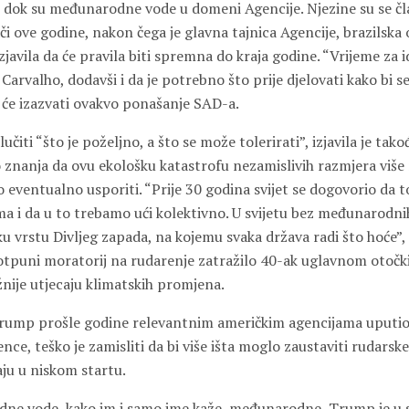
a, dok su međunarodne vode u domeni Agencije. Njezine su se čl
ači ove godine, nakon čega je glavna tajnica Agencije, brazilska
izjavila da će pravila biti spremna do kraja godine. “Vrijeme za i
e Carvalho, dodavši i da je potrebno što prije djelovati kako bi s
 će izazvati ovakvo ponašanje SAD-a.
čiti “što je poželjno, a što se može tolerirati”, izjavila je tako
o znanja da ovu ekološku katastrofu nezamislivih razmjera više
mo eventualno usporiti. “Prije 30 godina svijet se dogovorio da 
a i da u to trebamo ući kolektivno. U svijetu bez međunarodnih
ku vrstu Divljeg zapada, na kojemu svaka država radi što hoće”, 
potpuni moratorij na rudarenje zatražilo 40-ak uglavnom otočki
žnije utjecaju klimatskih promjena.
rump prošle godine relevantnim američkim agencijama uputio 
ence, teško je zamisliti da bi više išta moglo zaustaviti rudars
ju u niskom startu.
ne vode, kako im i samo ime kaže, međunarodne, Trump je u s