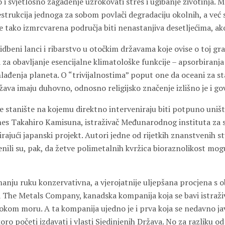
 i svjetlosno zagađenje uzrokovati stres i ugibanje životinja. 
estrukcija jednoga za sobom povlači degradaciju okolnih, a već
e tako izmrcvarena područja biti nenastanjiva desetljećima, ako
idbeni lanci i ribarstvo u otočkim državama koje ovise o toj gr
 za obavljanje esencijalne klimatološke funkcije – apsorbiranja
 hlađenja planeta. O “trivijalnostima” poput one da oceani za st
ava imaju duhovno, odnosno religijsko značenje izlišno je i gov
e stanište na kojemu direktno interveniraju biti potpuno uništ
es Takahiro Kamisuna, istraživač Međunarodnog instituta za s
jući japanski projekt. Autori jedne od rijetkih znanstvenih stu
nili su, pak, da žetve polimetalnih kvržica bioraznolikost mog
manju ruku konzervativna, a vjerojatnije uljepšana procjena s o
la The Metals Company, kanadska kompanija koja se bavi istraži
kom moru. A ta kompanija ujedno je i prva koja se nedavno javi
oro početi izdavati i vlasti Sjedinjenih Država. No za razliku od