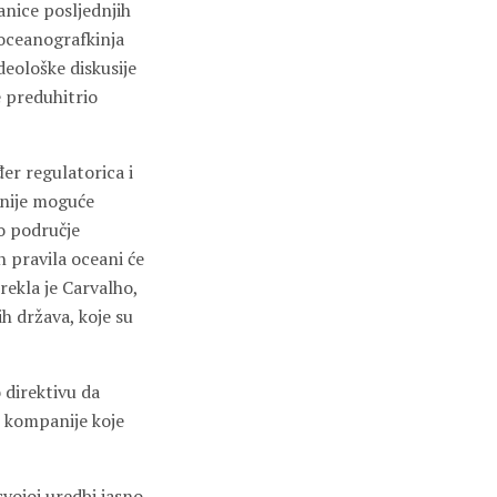
anice posljednjih
 oceanografkinja
deološke diskusije
e preduhitrio
đer regulatorica i
 nije moguće
to područje
 pravila oceani će
rekla je Carvalho,
h država, koje su
direktivu da
ke kompanije koje
vojoj uredbi jasno