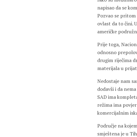
napisao da se komp
Pozvao se pritom 
ovlast da to čini.
američke podružnic
Prije toga, Nacio
odnosno prepolovil
drugim riječima dr
materijala u prija
Nedostaje nam sa
dodavši i da nema
SAD ima kompletan 
režima ima povjere
komercijalnim isk
Područje na kojem
smještena je u Tih