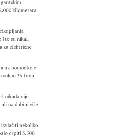
gigantskim
2.000 kilometara
rikupljanja
 što su nikal,
a za električne
om uz pomoć koje
izvukao 35 tona
oš nikada nije
ali na dubini više
izvlačiti nekoliko
alo crpiti 3.500