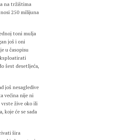
la na tržištima
znosi 250 milijuna
jednoj toni mulja
an još i oni
ije u časopisu
ksploatirati
o šest desetljeća,
ad još nesagledive
a većina nije ni
rste žive oko ili
 koje će se sada
ivati šira