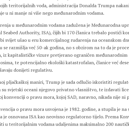
svojih teritorijalnih voda, administracija Donalda Trumpa nakani
nje u ni manje ni više nego međunarodnim vodama.
darenja u međunarodnim vodama zadužena je Međunarodna upr
 Seabed Authority, ISA), čijih bi 170 članica trebalo postići k
 bi svijet ušao u eru komercijalnog rudarenja na oceanskom dnu
 se razmišlja već 50-ak godina, no s obzirom na to da je proce
, iz kapitalističke vizure pretjerano ograničen međunarodnim
sima, te potencijalno ekološki katastrofalan, članice već des
avaju donijeti regulativu.
oj pljačkaškoj maniri, Trump je sada odlučio iskoristiti regula
 su svjetski oceani njegovo privatno vlasništvo, te izdavati li
 konvenciji o pravu mora, kojoj SAD, naravno, nikada nije ni p
ncija o pravu mora usvojena je 1982. godine, a stupila je na
ga je osnovana ISA kao neovisno regulatorno tijelo. Prema Konv
iti u teritorijalnim vodama udaljenima maksimalno 200 nautičk