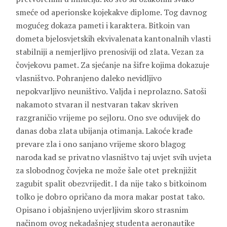
smeće od aperionske kojekakve diplome. Tog davnog
mogućeg dokaza pameti i karaktera. Bitkoin van
dometa bjelosvjetskih ekvivalenata kantonalnih vlasti
stabilniji a nemjerljivo prenosiviji od zlata. Vezan za
čovjekovu pamet. Za sjećanje na šifre kojima dokazuje
vlasništvo. Pohranjeno daleko nevidljivo
nepokvarljivo neuništivo. Valjda i neprolazno. Satoši
nakamoto stvaran il nestvaran takav skriven
razgraničio vrijeme po sejloru. Ono sve oduvijek do
danas doba zlata ubijanja otimanja. Lakoće krađe
prevare zla i ono sanjano vrijeme skoro blagog
naroda kad se privatno vlasništvo taj uvjet svih uvjeta
za slobodnog čovjeka ne može šale otet preknjižit
zagubit spalit obezvrijedit. I da nije tako s bitkoinom
tolko je dobro opričano da mora makar postat tako.
Opisano i objašnjeno uvjerljivim skoro strasnim
načinom ovog nekadašnjeg studenta aeronautike