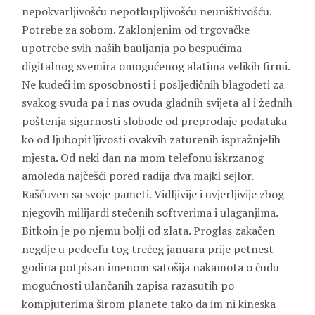
nepokvarljivošću nepotkupljivošću neuništivošću.
Potrebe za sobom. Zaklonjenim od trgovačke
upotrebe svih naših bauljanja po bespućima
digitalnog svemira omogućenog alatima velikih firmi.
Ne kudeći im sposobnosti i posljedičnih blagodeti za
svakog svuda pa i nas ovuda gladnih svijeta al i žednih
poštenja sigurnosti slobode od preprodaje podataka
ko od ljubopitljivosti ovakvih zaturenih ispražnjelih
mjesta. Od neki dan na mom telefonu iskrzanog
amoleda najčešći pored radija dva majkl sejlor.
Raščuven sa svoje pameti. Vidljivije i uvjerljivije zbog
njegovih milijardi stečenih softverima i ulaganjima.
Bitkoin je po njemu bolji od zlata. Proglas zakačen
negdje u pedeefu tog trećeg januara prije petnest
godina potpisan imenom satošija nakamota o čudu
mogućnosti ulančanih zapisa razasutih po
kompjuterima širom planete tako da im ni kineska