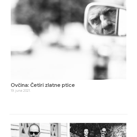
Ovčina: Četiri zlatne ptice
Ovč
19. juna 2021.
10. ju