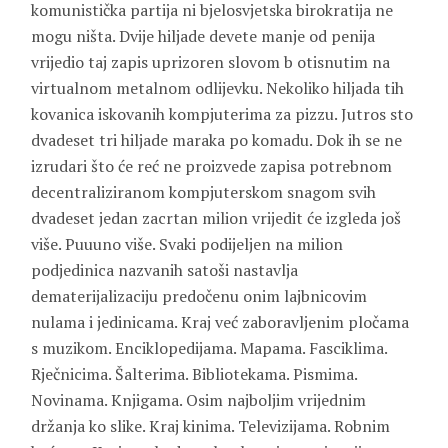
komunistička partija ni bjelosvjetska birokratija ne
mogu ništa. Dvije hiljade devete manje od penija
vrijedio taj zapis uprizoren slovom b otisnutim na
virtualnom metalnom odlijevku. Nekoliko hiljada tih
kovanica iskovanih kompjuterima za pizzu. Jutros sto
dvadeset tri hiljade maraka po komadu. Dok ih se ne
izrudari što će reć ne proizvede zapisa potrebnom
decentraliziranom kompjuterskom snagom svih
dvadeset jedan zacrtan milion vrijedit će izgleda još
više. Puuuno više. Svaki podijeljen na milion
podjedinica nazvanih satoši nastavlja
dematerijalizaciju predočenu onim lajbnicovim
nulama i jedinicama. Kraj već zaboravljenim pločama
s muzikom. Enciklopedijama. Mapama. Fasciklima.
Rječnicima. Šalterima. Bibliotekama. Pismima.
Novinama. Knjigama. Osim najboljim vrijednim
držanja ko slike. Kraj kinima. Televizijama. Robnim