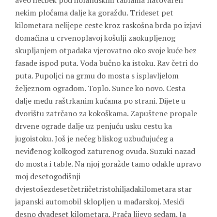
aveo hečbek pod holandskim tablama natovaren
nekim pločama dalje ka goraždu. Trideset pet
kilometara nelijepe ceste kroz raskošna brda po izjavi
domaćina u crvenoplavoj košulji zaokupljenog
skupljanjem otpadaka vjerovatno oko svoje kuće bez
fasade ispod puta. Voda bučno ka istoku. Rav četri do
puta. Pupoljci na grmu do mosta s isplavljelom
željeznom ogradom. Toplo. Sunce ko novo. Cesta
dalje među raštrkanim kućama po strani. Dijete u
dvorištu zatrčano za kokoškama. Zapuštene propale
drvene ograde dalje uz penjuću usku cestu ka
jugoistoku. Još je nečeg bliskog uzbuđujućeg a
neviđenog kolkogod zaturenog ovuda. Suzuki nazad
do mosta i table. Na njoj goražde tamo odakle upravo
moj desetogodišnji
dvjestošezdesetčetriičetristohiljadakilometara star
japanski automobil sklopljen u mađarskoj. Mesići
desno dvadeset kilometara. Prača lijevo sedam. Ja