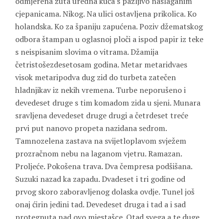
odmjerena žuta uredna kuća s pažljivo naslaganim
cjepanicama. Nikog. Na ulici ostavljena prikolica. Ko
holandska. Ko za španiju zapućena. Poziv džematskog
odbora štampan u oglasnoj ploči a ispod papir iz teke
s neispisanim slovima o vitrama. Džamija
četristošezdesetosam godina. Metar metaridvaes
visok metaripodva dug zid do turbeta zatečen
hladnjikav iz nekih vremena. Turbe neporušeno i
devedeset druge s tim komadom zida u sjeni. Munara
sravljena devedeset druge drugi a četrdeset treće
prvi put nanovo propeta nazidana sedrom.
Tamnozelena zastava na svijetloplavom svježem
prozračnom nebu na laganom vjetru. Ramazan.
Proljeće. Pokošena trava. Dva čempresa podšišana.
Suzuki nazad ka zapadu. Dvadeset i tri godine od
prvog skoro zaboravljenog dolaska ovdje. Tunel još
onaj ćirin jedini tad. Devedeset druga i tad a i sad
protegnuta nad ovo mjestašce. Otad svega a te duge