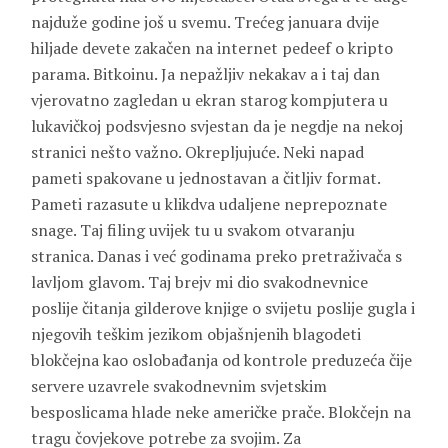
najduže godine još u svemu. Trećeg januara dvije
hiljade devete zakačen na internet pedeef o kripto
parama. Bitkoinu. Ja nepažljiv nekakav a i taj dan
vjerovatno zagledan u ekran starog kompjutera u
lukavičkoj podsvjesno svjestan da je negdje na nekoj
stranici nešto važno. Okrepljujuće. Neki napad
pameti spakovane u jednostavan a čitljiv format.
Pameti razasute u klikdva udaljene neprepoznate
snage. Taj filing uvijek tu u svakom otvaranju
stranica. Danas i već godinama preko pretraživača s
lavljom glavom. Taj brejv mi dio svakodnevnice
poslije čitanja gilderove knjige o svijetu poslije gugla i
njegovih teškim jezikom objašnjenih blagodeti
blokčejna kao oslobađanja od kontrole preduzeća čije
servere uzavrele svakodnevnim svjetskim
besposlicama hlade neke američke prače. Blokčejn na
tragu čovjekove potrebe za svojim. Za