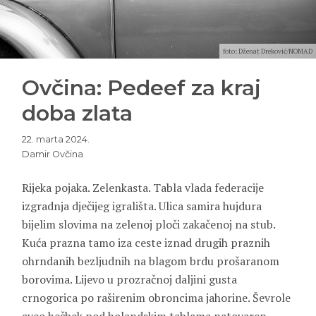
foto: Dženat Dreković/NOMAD
Ovčina: Pedeef za kraj
doba zlata
22. marta 2024.
Damir Ovčina
Rijeka pojaka. Zelenkasta. Tabla vlada federacije
izgradnja dječijeg igrališta. Ulica samira hujdura
bijelim slovima na zelenoj ploči zakačenoj na stub.
Kuća prazna tamo iza ceste iznad drugih praznih
ohrndanih bezljudnih na blagom brdu prošaranom
borovima. Lijevo u prozračnoj daljini gusta
crnogorica po raširenim obroncima jahorine. Ševrole