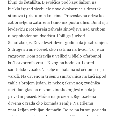
klupi do šetališta. Djevojčica pod kapuljačom na
biciklu ispred sivobijele nove dvokatnice s desetak
stanova i pristupom kolicima. Pravoslavna crkva ko
zaboravljena zaturena tamo niz pustu ulicu. Dimitriju
jevđeviću protojereju zahvala sinovljeva nad grobom
u nepohođenom dvorištu. Ubili ga šuckori.
Schutzkorps. Devedeset devet godina da je sahranjen.
S druge strane čovjek oko rastinja na livadi. Tu je za
razgovor. Dom zdravlja u velikoj u bijelo ofarbanoj
kući otvorenih vrata. Nikog na hodniku. Ispred
sanitetsko vozilo. Naselje mahala na istočnom kraju
varoši. Na drvenom trijemu smrtovnica na kući ispod
table s brojem jedan. Iz nekog skrivenog zvučnika
metalan glas na nekom kineskoengleskom da je
privatni posjed. Mačka na prozoru. Bijelozelena
drvena ograda oko komada zemlje. Na trijemu
znatiželjan ozbiljan domaćin. Do te na istom posjedu