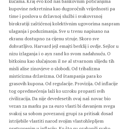
kućama. Kraj evo kod nas bankovnim poticanjima
kupovine nekretnina kao dugoročnih vrijednosti pa
time i poslova u državnoj službi i svakovrsnoj
birokratiji zaštićenoj kolektivnim ugovorima naspram
ulaganja i poduzimanja. Sve u trenu napisano na
ekranu dostupno za cijenu struje. Skoro sve
dohvatljivo. Harvard jejl emajti berklij i ovdje. Sejlor u
nizu izlaganja i o ayn rand ko svom nadahnuću. O
bitkoinu kao slučajnom il ne al stvarnom slijedu tih
misli alise zinovjeve o slobodi. Od tribalizma
misticizma državizma. Od štampanja para ko
grasovih kupona. Od regulacije. Provizija. Od inflacije
tog opredmećenja laži ko uzroku propasti svih
civilizacija. Da nije devedesetih ovaj naš novac bio
vezan za marku pa za euro vlasti bi davanjem svega
svakoj sa sobom povezanoj grupi za pritisak dosad
istrijebile vlastiti narod svojim vlastohlepljem
pretvorenim u inflaciju. Ko što su ozakonili svako