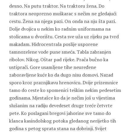
desno. Na putu traktor. Na traktoru žena. Do
traktora neoprezno muškarac s nečim ne gledajući
cestu. Žena na njega pazi. On onda na nju šta pazi.
Dolje dvojica u nekim ko radnim uniformama na
stolicama u dvorištu. Cesta sve uža uz rijeku pa tvrd
makadam. Hidrocentrala poslije usporene
tamnozelene vode pune smeća. Tabla zabranjen
ribolov. Nikog. Oštar pad rijeke. Prača bučno ka
ustiprači. Gore usamljene tihe neuređene
zaboravljene kuće ko da dugo nisu domovi. Nazad
sporo kroz praznjikavu hrenovicu. Dvije prizemnice
tamo do ceste ko spomenici teškim nekim pedesetim
godinama. Mjestašce ko da je nečim još u vijestima
slušanim na radiju devedeset druge treće četvrte
pete. Ko poslagani bregovi jahorine sve tamo do
klanca kasindolskog potoka gledanog nerijetko tih
godina s petog sprata stana na dobrinji. Svijet