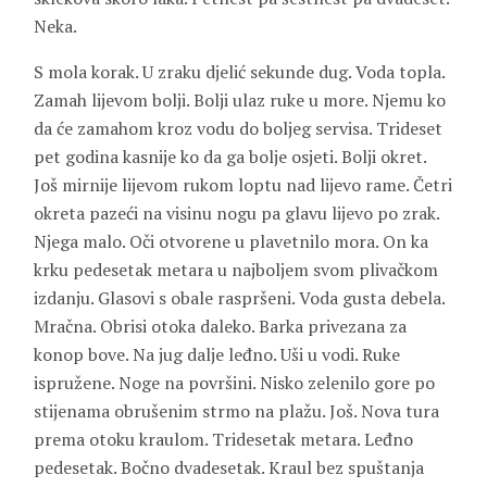
Neka.
S mola korak. U zraku djelić sekunde dug. Voda topla.
Zamah lijevom bolji. Bolji ulaz ruke u more. Njemu ko
da će zamahom kroz vodu do boljeg servisa. Trideset
pet godina kasnije ko da ga bolje osjeti. Bolji okret.
Još mirnije lijevom rukom loptu nad lijevo rame. Četri
okreta pazeći na visinu nogu pa glavu lijevo po zrak.
Njega malo. Oči otvorene u plavetnilo mora. On ka
krku pedesetak metara u najboljem svom plivačkom
izdanju. Glasovi s obale raspršeni. Voda gusta debela.
Mračna. Obrisi otoka daleko. Barka privezana za
konop bove. Na jug dalje leđno. Uši u vodi. Ruke
ispružene. Noge na površini. Nisko zelenilo gore po
stijenama obrušenim strmo na plažu. Još. Nova tura
prema otoku kraulom. Tridesetak metara. Leđno
pedesetak. Bočno dvadesetak. Kraul bez spuštanja