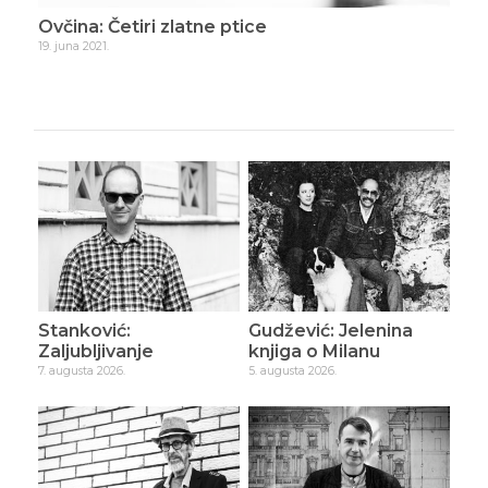
Ovčina: Četiri zlatne ptice
Ovč
19. juna 2021.
10. ju
Stanković:
Gudžević: Jelenina
Zaljubljivanje
knjiga o Milanu
7. augusta 2026.
5. augusta 2026.