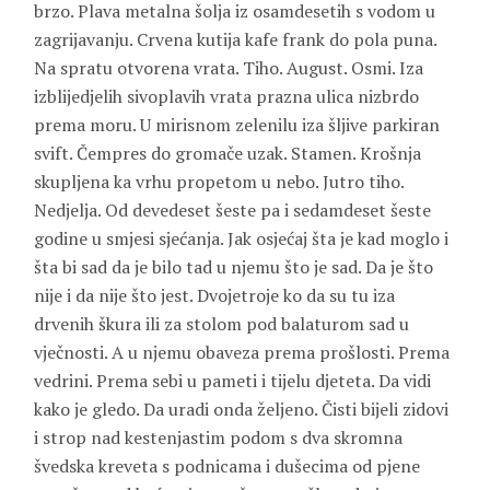
brzo. Plava metalna šolja iz osamdesetih s vodom u
zagrijavanju. Crvena kutija kafe frank do pola puna.
Na spratu otvorena vrata. Tiho. August. Osmi. Iza
izblijedjelih sivoplavih vrata prazna ulica nizbrdo
prema moru. U mirisnom zelenilu iza šljive parkiran
svift. Čempres do gromače uzak. Stamen. Krošnja
skupljena ka vrhu propetom u nebo. Jutro tiho.
Nedjelja. Od devedeset šeste pa i sedamdeset šeste
godine u smjesi sjećanja. Jak osjećaj šta je kad moglo i
šta bi sad da je bilo tad u njemu što je sad. Da je što
nije i da nije što jest. Dvojetroje ko da su tu iza
drvenih škura ili za stolom pod balaturom sad u
vječnosti. A u njemu obaveza prema prošlosti. Prema
vedrini. Prema sebi u pameti i tijelu djeteta. Da vidi
kako je gledo. Da uradi onda željeno. Čisti bijeli zidovi
i strop nad kestenjastim podom s dva skromna
švedska kreveta s podnicama i dušecima od pjene