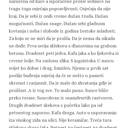
naručena od kuće a isporučene prošle sedmice na
tragu toga osjećaja popravljivosti. Osjećaja da nije
kraj. Da je sebi iz onih vreme dužan truda. Dužan
mogućnosti. Dužan snage. Dužan sebi gladnom
kretanja i neba i slobode iz godina žestoke mladosti.
Za koju se ne miri da je prošla. Da je nema da nikada
ne dođe. Prva serija sklekova s dlanovima na grubom
betonu. Dvadeset peti jedva. Kafa jaka a ko ljekovita iz
crvene šolje. Na zaslonu slika. S jugoistoka. U suncu
svijet ko dobar i drag. Smislen. Njemu u prvih sat
poslije buđenja osjećaj da će se nešto u pameti
okrenut i razjasnit. Da je malo do shvatanja gdje je
prošlost. A iz tog sve. To malo puno. Sunce bliže
preko terase. Suncobran iz osamdesetih rastvoren.
Drugih dvadeset skekova s početka lako pa od
petnestog naporno. Kafa druga. Auto u usporavanju
iza visokog zida na ulici. Nije keramičar. Treća tura
sklekova skoro laka. Petnest pa šestnest pa dvadeset.