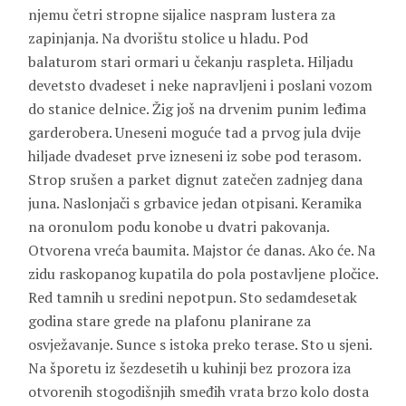
njemu četri stropne sijalice naspram lustera za
zapinjanja. Na dvorištu stolice u hladu. Pod
balaturom stari ormari u čekanju raspleta. Hiljadu
devetsto dvadeset i neke napravljeni i poslani vozom
do stanice delnice. Žig još na drvenim punim leđima
garderobera. Uneseni moguće tad a prvog jula dvije
hiljade dvadeset prve izneseni iz sobe pod terasom.
Strop srušen a parket dignut zatečen zadnjeg dana
juna. Naslonjači s grbavice jedan otpisani. Keramika
na oronulom podu konobe u dvatri pakovanja.
Otvorena vreća baumita. Majstor će danas. Ako će. Na
zidu raskopanog kupatila do pola postavljene pločice.
Red tamnih u sredini nepotpun. Sto sedamdesetak
godina stare grede na plafonu planirane za
osvježavanje. Sunce s istoka preko terase. Sto u sjeni.
Na šporetu iz šezdesetih u kuhinji bez prozora iza
otvorenih stogodišnjih smeđih vrata brzo kolo dosta