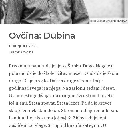
foto: Dženat Dreković/NOMAD
Ovčina: Dubina
11. augusta 2021.
Damir Ovčina
Prvo mu u pamet da je ljeto. Široko. Dugo. Negdje u
polusnu da je do škole i čitav mjesec. Onda da je škola
drugo. Da je prošlo. Da je s druge strane. Da je
godiinaa i svega iza njega. Na zaslonu sedam i deset.
Osamnestogodišnjak na drugom švedskom krevetu
još u snu. Šteta spavat. Šteta ležat. Pa da je krevet
sklopljen neki dan dobar. Skroman odmjeren udoban.
Laminat boje kestena još svjež. Zidovi izbijeljeni.
Zaštićeni od vlage. Strop od knaufa zategnut. U