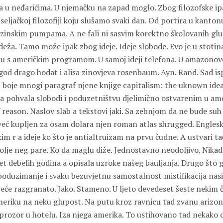
 u neđarićima. U njemačku na zapad moglo. Zbog filozofske i
eljačkoj filozofiji koju slušamo svaki dan. Od portira u kanto
zinskim pumpama. A ne fali ni sasvim korektno školovanih glu
deža. Tamo može ipak zbog ideje. Ideje slobode. Evo je u stoti
u s američkim programom. U samoj ideji telefona. U amazonovoj 
ogod drago hodat i alisa zinovjeva rosenbaum. Ayn. Rand. Sad i
i boje mnogi paragraf njene knjige capitalism: the uknown ideal
na pohvala slobodi i poduzetništvu djelimično ostvarenim u am
reason. Naslov slab a tekstovi jaki. Sa zebnjom da ne bude suh
već kupljen za osam dolara njen roman atlas shrugged. Engleski
im r a ideje ko što je antialtruizam na prvu čudne. A ustvari ta
lje neg pare. Ko da maglu diže. Jednostavno neodoljivo. Nikad 
et debelih godina a opisala uzroke našeg bauljanja. Drugo što 
poduzimanje i svaku bezuvjetnu samostalnost mistifikacija nasil
veće razgranato. Jako. Stameno. U ljeto devedeset šeste nekim 
eriku na neku glupost. Na putu kroz ravnicu tad zvanu arizon
 prozor u hotelu. Iza njega amerika. To ustihovano tad nekak