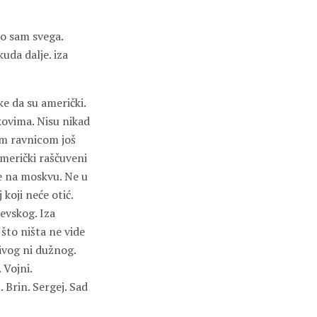
io sam svega.
uda dalje. iza
e da su američki.
kovima. Nisu nikad
om ravnicom još
Američki raščuveni
e na moskvu. Ne u
koji neće otić.
evskog. Iza
 što ništa ne vide
rivog ni dužnog.
 Vojni.
. Brin. Sergej. Sad