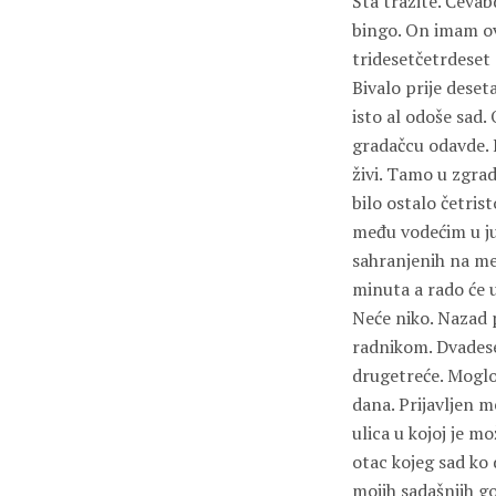
Šta tražite. Ćevab
bingo. On imam ov
tridesetčetrdeset 
Bivalo prije deset
isto al odoše sad.
gradačcu odavde. 
živi. Tamo u zgra
bilo ostalo četri
među vodećim u ju
sahranjenih na me
minuta a rado će u
Neće niko. Nazad 
radnikom. Dvadeset
drugetreće. Moglo 
dana. Prijavljen me
ulica u kojoj je m
otac kojeg sad ko 
mojih sadašnjih g