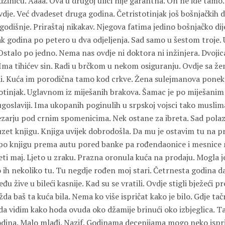
džinicu. Aaaa. Ova u drugoj ulici nije garantna. On ne ide tamo
dje. Već dvadeset druga godina. Četristotinjak još bošnjačkih 
godišnje. Priraštaj nikakav. Njegova fatima jedino bošnjačko dij
ak godina po petero u dva odjeljenja. Sad samo u šestom troje.
 Ostalo po jedno. Nema nas ovdje ni doktora ni inžinjera. Dvoji
Ima tihićev sin. Radi u brčkom u nekom osiguranju. Ovdje sa ž
di. Kuća im porodična tamo kod crkve. Žena sulejmanova ponek
stotinjak. Uglavnom iz miješanih brakova. Šamac je po miješani
goslaviji. Ima ukopanih poginulih u srpskoj vojsci tako musli
zarju pod crnim spomenicima. Nek ostane za ibreta. Sad polaz
zet knjigu. Knjiga uvijek dobrodošla. Da mu je ostavim tu na pr
po knjigu prema autu pored banke pa rođendaonice i mesnice n
i maj. Ljeto u zraku. Prazna oronula kuća na prodaju. Mogla je
ih nekoliko tu. Tu negdje rođen moj stari. Četrnesta godina da
đu žive u bileći kasnije. Kad su se vratili. Ovdje stigli bježeći pr
ožda baš ta kuća bila. Nema ko više ispričat kako je bilo. Gdje ta
da vidim kako hoda ovuda oko džamije brinući oko izbjeglica. T
odina. Malo mlađi. Nazif. Godinama decenijama mogo neko ispri