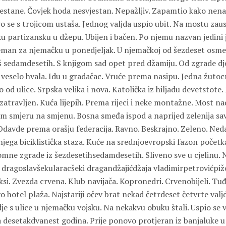
estane. Čovjek hoda nesvjestan. Nepažljiv. Zapamtio kako nena 
vo se s trojicom ustaša. Jednog valjda uspio ubit. Na mostu zau
partizansku u džepu. Ubijen i bačen. Po njemu nazvan jedini jo
eman za njemačku u ponedjeljak. U njemačkoj od šezdeset osme.
š sedamdesetih. S knjigom sad opet pred džamiju. Od zgrade dje
 veselo hvala. Idu u gradačac. Vruće prema nasipu. Jedna žutoc
 od ulice. Srpska velika i nova. Katolička iz hiljadu devetstote.
zatravljen. Kuća lijepih. Prema rijeci i neke montažne. Most n
m smjeru na smjenu. Bosna smeđa ispod a naprijed zelenija sa
. Odavde prema orašju federacija. Ravno. Beskrajno. Zeleno. Ne
njega biciklistička staza. Kuće na srednjoevropski fazon počet
romne zgrade iz šezdesetihsedamdesetih. Sliveno sve u cjelinu. N
ć dragoslavšekularacšeki dragandžajićdžaja vladimirpetrovićpi
si. Zvezda crvena. Klub navijača. Kopronedri. Crvenobijeli. Tuđ
vo hotel plaža. Najstariji očev brat nekad četrdeset četvrte valj
e s ulice u njemačku vojsku. Na nekakvu obuku štali. Uspio se vr
desetakdvanest godina. Prije ponovo protjeran iz banjaluke 