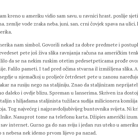
sam kreno u ameriku vidio sam savu. u ravnici hrast. poslije sjet
. zemlje vode zraka neba. juni. san. crni čovjek spava na ulici. k
erika.
erika nam simbol. Govorili nekad za dobre predmete i postupk
evedeset pete još živa slika ravnjanja računa na američkim ten
 falilo da se na nekim ruskim otetim pedesetpeticama prođe ov
e. Falilo pameti. I tad pred očima stvarna il izmišljena slika. 
negdje u njemačkoj u proljeće četrdeset pete u zanosu naređuj
r na rusiju nego na staljiniju. Znao da staljinizam neprijatelj 
o daleko i ovdje blizu. Spreman u lanserima. Skriven iza dostoj
staljin s hiljadama staljinista tužilaca sudija milicionera komšija
toja. Tog najvećeg i najpravdoljubivijeg buntovnika svijeta. Ni k
lnike. Nasuprot tome na telefonu karta. Džipies američki izum.
i sav internet. Gurno ga do nas sviju i jedan rus uteko u ameriku
 s nebesa nek idemo prvom lijevo pa nazad.