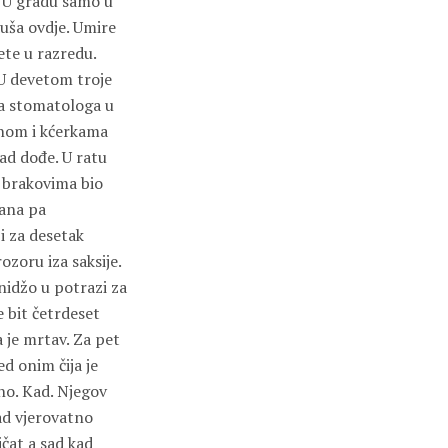
. U gradu samo u
duša ovdje. Umire
ete u razredu.
 U devetom troje
ca stomatologa u
enom i kćerkama
ad dođe. U ratu
m brakovima bio
mana pa
i za desetak
ozoru iza saksije.
idžo u potrazi za
 bit četrdeset
 je mrtav. Za pet
ed onim čija je
čno. Kad. Njegov
ad vjerovatno
čat a sad kad