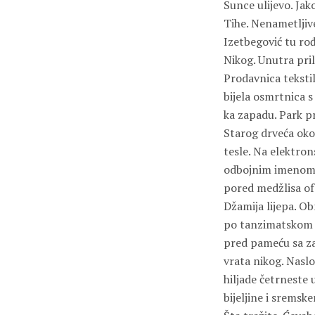
Sunce ulijevo. Jak
Tihe. Nenametljive
Izetbegović tu rođ
Nikog. Unutra pri
Prodavnica tekstil
bijela osmrtnica s
ka zapadu. Park pr
Starog drveća oko
tesle. Na elektron
odbojnim imenom. 
pored medžlisa o
Džamija lijepa. Ob
po tanzimatskom su
pred pameću sa zap
vrata nikog. Naslon
hiljade četrneste
bijeljine i sremsk