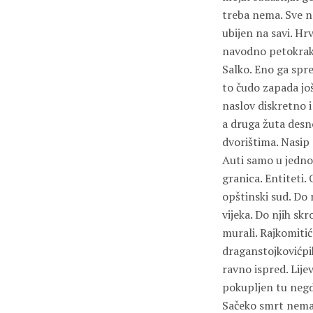
treba nema. Sve n
ubijen na savi. Hr
navodno petokraku 
Salko. Eno ga spr
to čudo zapada jo
naslov diskretno i
a druga žuta desno
dvorištima. Nasip 
Auti samo u jedno
granica. Entiteti
opštinski sud. Do 
vijeka. Do njih sk
murali. Rajkomiti
draganstojkovićpik
ravno ispred. Lije
pokupljen tu negdj
Sačeko smrt nema 