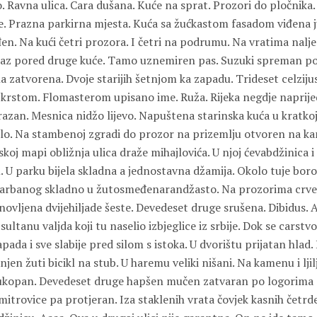
o. Ravna ulica. Cara dušana. Kuće na sprat. Prozori do pločnika.
. Prazna parkirna mjesta. Kuća sa žućkastom fasadom viđena juč
en. Na kući četri prozora. I četri na podrumu. Na vratima nalje
laz pored druge kuće. Tamo uznemiren pas. Suzuki spreman po
a zatvorena. Dvoje starijih šetnjom ka zapadu. Trideset celziju
 krstom. Flomasterom upisano ime. Ruža. Rijeka negdje naprijed
azan. Mesnica nidžo lijevo. Napuštena starinska kuća u kratkoj
lo. Na stambenoj zgradi do prozor na prizemlju otvoren na kan
skoj mapi obližnja ulica draže mihajlovića. U njoj ćevabdžinica 
U parku bijela skladna a jednostavna džamija. Okolo tuje borov
farbanog skladno u žutosmeđenarandžasto. Na prozorima crven
novljena dvijehiljade šeste. Devedeset druge srušena. Dibidus. 
ltanu valjda koji tu naselio izbjeglice iz srbije. Dok se carst
ada i sve slabije pred silom s istoka. U dvorištu prijatan hlad. 
jen žuti bicikl na stub. U haremu veliki nišani. Na kamenu i ljilj
 ukopan. Devedeset druge hapšen mučen zatvaran po logorima
emitrovice pa protjeran. Iza staklenih vrata čovjek kasnih četrd