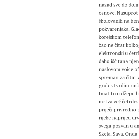
nazad sve do doma
osnove. Nasuprot s
školovanih na ben
pokvarenjaka. Gla
korejskom telefon
žao ne čitat kolk
elektronski u četr
dahu iščitana nje
naslovom voice of 
spreman za čitat 
grub s tvrdim rusk
Imat to u džepu bo
mrtva već četrdes
priječi privredno 
rijeke naprijed dr
svega pozvan u am
Skela. Sava. Onda