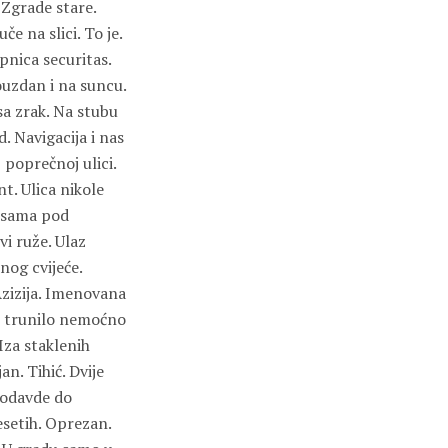
 Zgrade stare.
e na slici. To je.
pnica securitas.
uzdan i na suncu.
sa zrak. Na stubu
. Navigacija i nas
 poprečnoj ulici.
t. Ulica nikole
i sama pod
i ruže. Ulaz
og cvijeće.
Azizija. Imenovana
vo trunilo nemoćno
Iza staklenih
an. Tihić. Dvije
 odavde do
esetih. Oprezan.