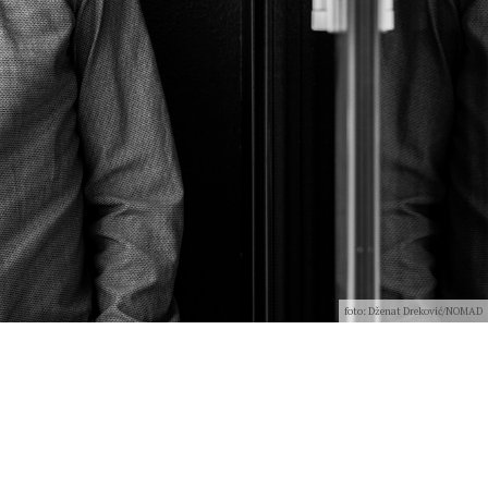
foto: Dženat Dreković/NOMAD