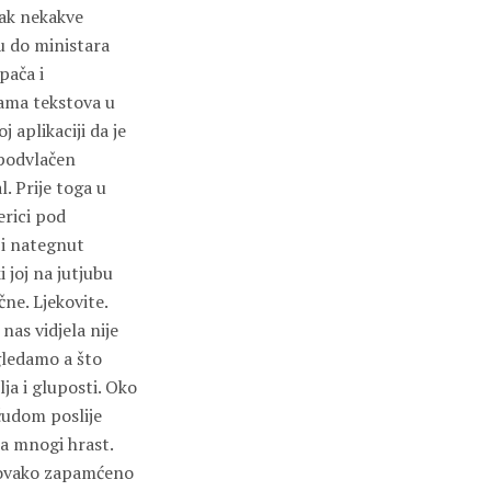
pak nekakve
nu do ministara
pača i
nama tekstova u
aplikaciji da je
spodvlačen
. Prije toga u
erici pod
 i nategnut
 joj na jutjubu
čne. Ljekovite.
nas vidjela nije
gledamo a što
ja i gluposti. Oko
čudom poslije
a mnogi hrast.
o ovako zapamćeno