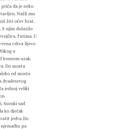
priča da je neko
stavljen. Našli mu
š živi očev brat.
 S njim dolazilo
vojčica. Fatima. U
rvena crkva lijevo
 Nikog u
ad bosnom uzak.
va. Do mosta
daleko od mosta
ka dvadesetog
a jednoj veliki
žon
i. Suzuki sad
da ko dječak
atit jedva živ.
u njemačku pa