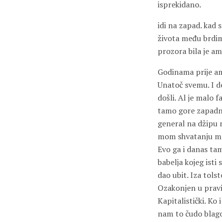
isprekidano.
idi na zapad. kad 
života među brdima
prozora bila je am
Godinama prije am
Unatoč svemu. I d
došli. Al je malo
tamo gore zapadnij
general na džipu 
mom shvatanju maka
Evo ga i danas tam
babelja kojeg isti 
dao ubit. Iza tols
Ozakonjen u pravi
Kapitalistički. Ko 
nam to čudo blago