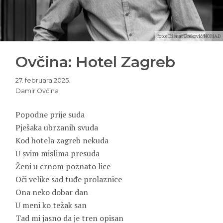
foto: Dženat Dreković/NOMAD
Ovčina: Hotel Zagreb
27. februara 2025.
Damir Ovčina
Popodne prije suda
Pješaka ubrzanih svuda
Kod hotela zagreb nekuda
U svim mislima presuda
Ženi u crnom poznato lice
Oči velike sad tuđe prolaznice
Ona neko dobar dan
U meni ko težak san
Tad mi jasno da je tren opisan