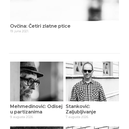
Ovčina: Četiri zlatne ptice
Ovč
19. juna 2021.
10. ju
Mehmedinović: Odisej
Stanković:
u partizanima
Zaljubljivanje
9. augusta 2026.
7. augusta 2026.