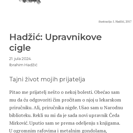
ilustracija: I. Hadžić, 2017
Hadžić: Upravnikove
cigle
21. jula 2024.
Ibrahim Hadžić
Tajni život mojih prijatelja
Pitao me prijatelj nešto o nekoj bolesti. Obećao sam
mu da ću odgovoriti čim pročitam o njoj u lekarskom
priručniku. Ali, priručnika nigde. Ušao sam u Narodnu
biblioteku. Rekli su mi da je sada novi upravnik Čeda
Mirković. Uputio sam se prema odeljenju s knjigama.
U ogromnim rafovima i metalnim gondolama,