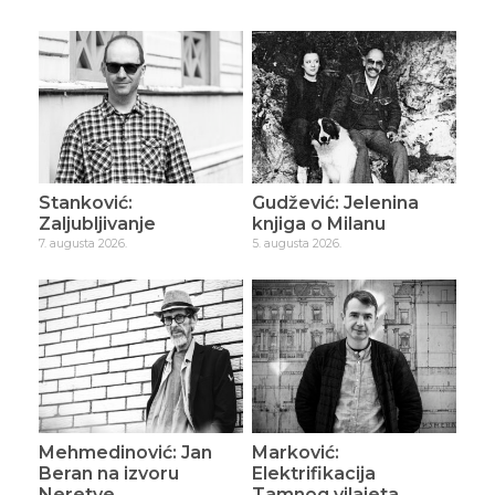
Stanković:
Gudžević: Jelenina
Zaljubljivanje
knjiga o Milanu
7. augusta 2026.
5. augusta 2026.
Mehmedinović: Jan
Marković:
Beran na izvoru
Elektrifikacija
Neretve
Tamnog vilajeta