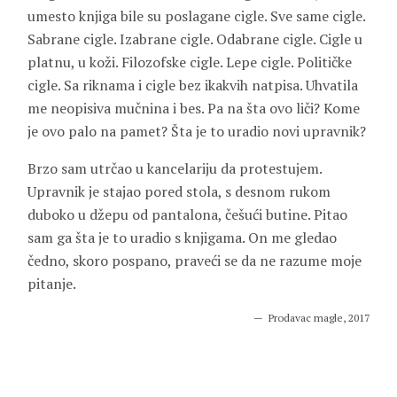
umesto knjiga bile su poslagane cigle. Sve same cigle.
Sabrane cigle. Izabrane cigle. Odabrane cigle. Cigle u
platnu, u koži. Filozofske cigle. Lepe cigle. Političke
cigle. Sa riknama i cigle bez ikakvih natpisa. Uhvatila
me neopisiva mučnina i bes. Pa na šta ovo liči? Kome
je ovo palo na pamet? Šta je to uradio novi upravnik?
Brzo sam utrčao u kancelariju da protestujem.
Upravnik je stajao pored stola, s desnom rukom
duboko u džepu od pantalona, češući butine. Pitao
sam ga šta je to uradio s knjigama. On me gledao
čedno, skoro pospano, praveći se da ne razume moje
pitanje.
Prodavac magle, 2017