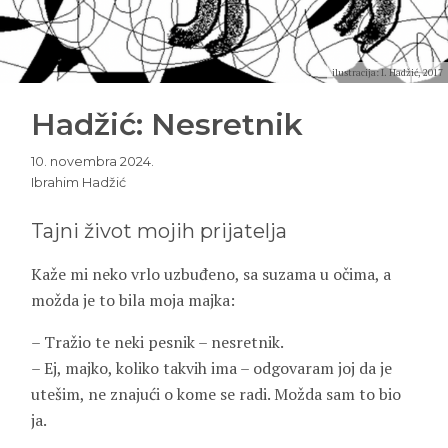
ilustracija: I. Hadžić, 2017
Hadžić: Nesretnik
10. novembra 2024.
Ibrahim Hadžić
Tajni život mojih prijatelja
Kaže mi neko vrlo uzbuđeno, sa suzama u očima, a
možda je to bila moja majka:
– Tražio te neki pesnik – nesretnik.
– Ej, majko, koliko takvih ima – odgovaram joj da je
utešim, ne znajući o kome se radi. Možda sam to bio
ja.