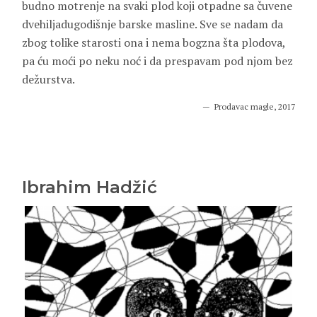
budno motrenje na svaki plod koji otpadne sa čuvene
dvehiljadugodišnje barske masline. Sve se nadam da
zbog tolike starosti ona i nema bogzna šta plodova,
pa ću moći po neku noć i da prespavam pod njom bez
dežurstva.
Prodavac magle, 2017
Ibrahim Hadžić