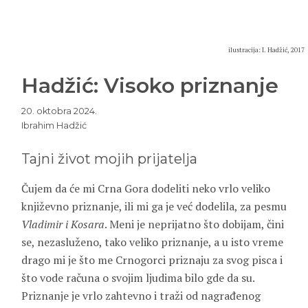
ilustracija: I. Hadžić, 2017
Hadžić: Visoko priznanje
20. oktobra 2024.
Ibrahim Hadžić
Tajni život mojih prijatelja
Čujem da će mi Crna Gora dodeliti neko vrlo veliko
književno priznanje, ili mi ga je već dodelila, za pesmu
Vladimir i Kosara
. Meni je neprijatno što dobijam, čini
se, nezasluženo, tako veliko priznanje, a u isto vreme
drago mi je što me Crnogorci priznaju za svog pisca i
što vode računa o svojim ljudima bilo gde da su.
Priznanje je vrlo zahtevno i traži od nagrađenog