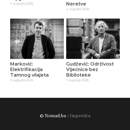
Neretve
5. augusta 2026.
4. augusta 2026.
Marković:
Gudžević: Održivost
Elektrifikacija
Vijećnice bez
Tamnog vilajeta
Biblioteke
3. augusta 2026.
1. augusta 2026.
© Nomad.ba :
Impresita