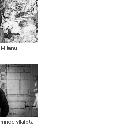
 Milanu
amnog vilajeta