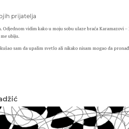
jih prijatelja
 Odjednom vidim kako u moju sobu ulaze braća Karamazovi – Dm
 me ubiju.
okušao sam da upalim svetlo ali nikako nisam mogao da prona
adžić