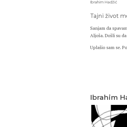
Ibrahim Hadžić
Tajni život mo
Sanjam da spavam.
Aljoša. Došli su da
Uplašio sam se. P
Ibrahim H