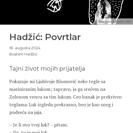
ilustracija: I. Hadžić, 2017
Hadžić: Povrtlar
18. augusta 2024.
Ibrahim Hadžić
Tajni život mojih prijatelja
Pokazuje mi Ljubivoje Ršumović neke tegle sa
mariniranim lukom; zapravo, ja ga srećem na
Zelenom vencu sa tim lukom. Ceo banak je prekriven
teglama. Luk izgleda prekrasno, beo je kao sneg i
podseća na jaja.
– Je li ovo tvoj luk? – pitam.
– Da, to je moj luk.