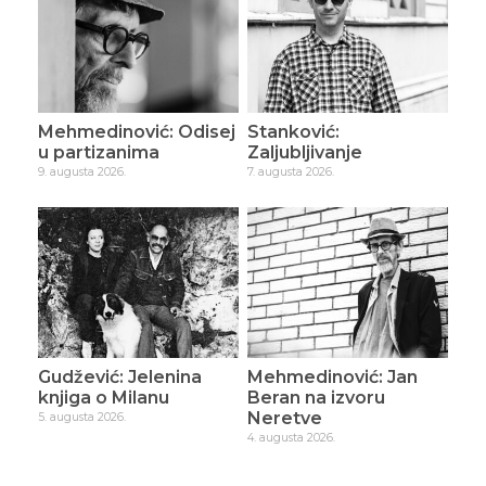
Mehmedinović: Odisej
Stanković:
u partizanima
Zaljubljivanje
9. augusta 2026.
7. augusta 2026.
Gudžević: Jelenina
Mehmedinović: Jan
knjiga o Milanu
Beran na izvoru
Neretve
5. augusta 2026.
4. augusta 2026.