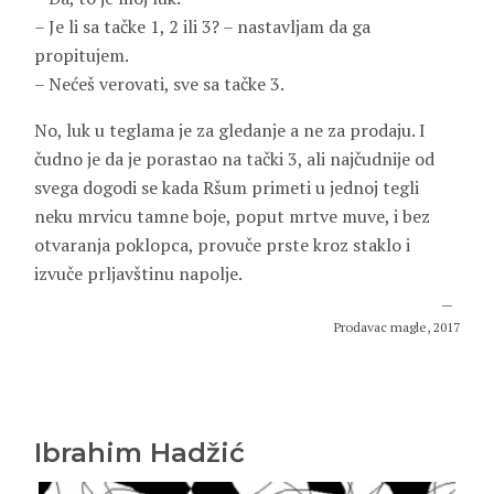
– Je li sa tačke 1, 2 ili 3? – nastavljam da ga
propitujem.
– Nećeš verovati, sve sa tačke 3.
No, luk u teglama je za gledanje a ne za prodaju. I
čudno je da je porastao na tački 3, ali najčudnije od
svega dogodi se kada Ršum primeti u jednoj tegli
neku mrvicu tamne boje, poput mrtve muve, i bez
otvaranja poklopca, provuče prste kroz staklo i
izvuče prljavštinu napolje.
Prodavac magle, 2017
Ibrahim Hadžić