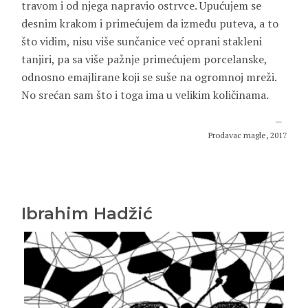
travom i od njega napravio ostrvce. Upućujem se
desnim krakom i primećujem da između puteva, a to
što vidim, nisu više sunčanice već oprani stakleni
tanjiri, pa sa više pažnje primećujem porcelanske,
odnosno emajlirane koji se suše na ogromnoj mreži.
No srećan sam što i toga ima u velikim količinama.
Prodavac magle, 2017
Ibrahim Hadžić