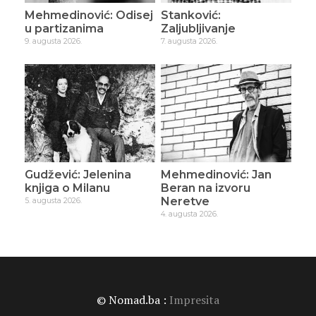
Mehmedinović: Odisej
Stanković:
u partizanima
Zaljubljivanje
9. augusta 2026.
7. augusta 2026.
Gudžević: Jelenina
Mehmedinović: Jan
knjiga o Milanu
Beran na izvoru
Neretve
5. augusta 2026.
4. augusta 2026.
© Nomad.ba :
Impresita