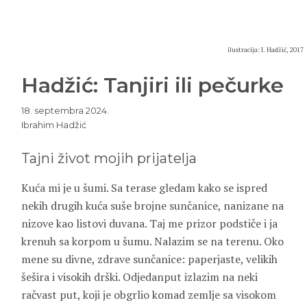
ilustracija: I. Hadžić, 2017
Hadžić: Tanjiri ili pečurke
18. septembra 2024.
Ibrahim Hadžić
Tajni život mojih prijatelja
Kuća mi je u šumi. Sa terase gledam kako se ispred
nekih drugih kuća suše brojne sunčanice, nanizane na
nizove kao listovi duvana. Taj me prizor podstiče i ja
krenuh sa korpom u šumu. Nalazim se na terenu. Oko
mene su divne, zdrave sunčanice: paperjaste, velikih
šešira i visokih drški. Odjedanput izlazim na neki
račvast put, koji je obgrlio komad zemlje sa visokom