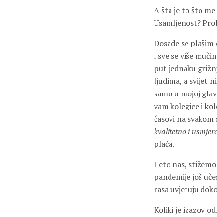
A šta je to što me
Usamljenost? Prol
Dosade se plašim o
i sve se više muč
put jednaku grižnj
ljudima, a svijet n
samo u mojoj glavi
vam kolegice i kole
časovi na svakom s
kvalitetno i usmje
plaća.
I eto nas, stižemo
pandemije još učes
rasa uvjetuju doko
Koliki je izazov 