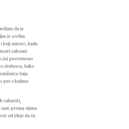
avljam da je
jim je zrelim
 koji mjesec, kada
nosti zabrani
sam joj povremeno
oko
drekavca,
kako
omšinica Saja
ju pse s kojima
h zabaviti,
ćala sam prema njima
već od ideje da ću