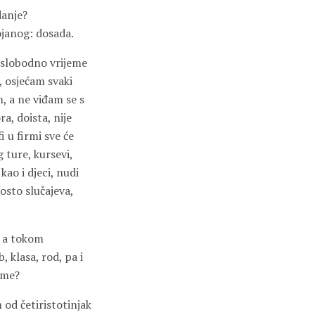
danje?
ojanog: dosada.
m slobodno vrijeme
, osjećam svaki
m, a ne viđam se s
ra, doista, nije
i u firmi sve će
g ture, kursevi,
ao i djeci, nudi
osto slučajeva,
, a tokom
 klasa, rod, pa i
eme?
od četiristotinjak