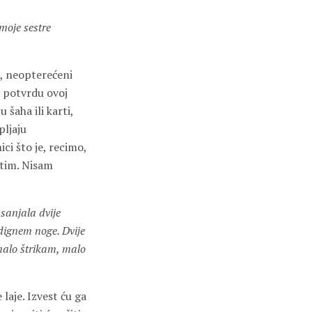
moje sestre
i, neopterećeni
o potvrdu ovoj
 šaha ili karti,
pljaju
ci što je, recimo,
setim. Nisam
t sanjala dvije
 dignem noge. Dvije
 malo štrikam, malo
laje. Izvest ću ga