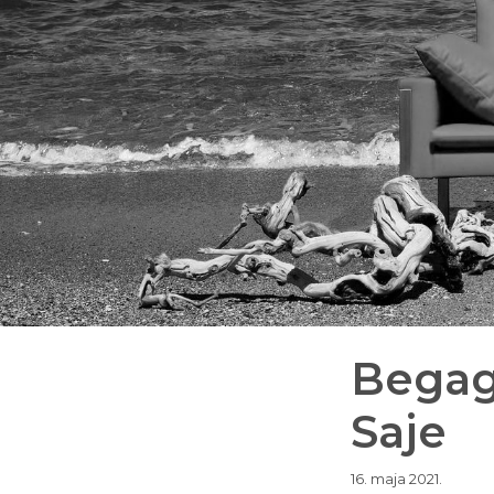
Begagi
Saje
16. maja 2021.