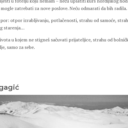
sjesti u fotelju koju nemam – neću uplatiti kurs nordijskog hodan
i mogle zatrebati za nove poslove. Neću odmarati da bih radila.
por: otpor izrabljivanju, potlačenosti, strahu od samoće, stra
g starenja…
vota u kojem ne stigneš sačuvati prijateljice, strahu od bolnič
lje, samo za sebe.
gagić