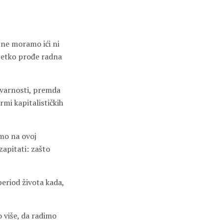
 ne moramo ići ni
ijetko prođe radna
stvarnosti, premda
rmi kapitalističkih
imo na ovoj
zapitati: zašto
period života kada,
o više, da radimo