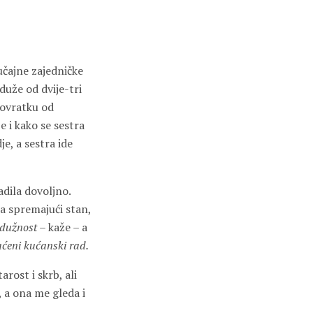
učajne zajedničke
duže od dvije-tri
povratku od
e i kako se sestra
je, a sestra ide
adila dovoljno.
la spremajući stan,
a dužnost
– kaže – a
aćeni kućanski rad.
arost i skrb, ali
, a ona me gleda i