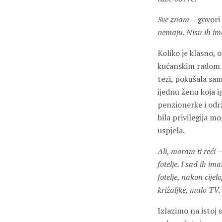
Sve znam
– govori
nemaju. Nisu ih ima
Koliko je klasno, 
kućanskim radom i
tezi, pokušala sam
ijednu ženu koja i
penzionerke i održ
bila privilegija m
uspjela.
Ali, moram ti reći
–
fotelje. I sad ih i
fotelje, nakon cije
križaljke, malo TV.
Izlazimo na istoj 