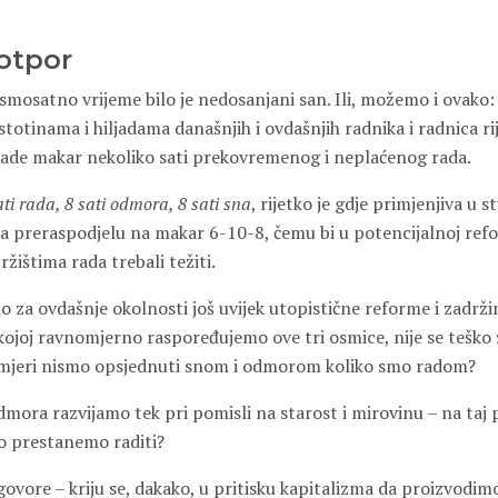
otpor
smosatno vrijeme bilo je nedosanjani san. Ili, možemo i ovako:
 stotinama i hiljadama današnjih i ovdašnjih radnika i radnica r
ade makar nekoliko sati prekovremenog i neplaćenog rada.
ati rada, 8 sati odmora, 8 sati sna
, rijetko je gdje primjenjiva u 
 za preraspodjelu na makar 6-10-8, čemu bi u potencijalnoj refo
žištima rada trebali težiti.
o za ovdašnje okolnosti još uvijek utopistične reforme i zadrž
 kojoj ravnomjerno raspoređujemo ove tri osmice, nije se teško 
 mjeri nismo opsjednuti snom i odmorom koliko smo radom?
dmora razvijamo tek pri pomisli na starost i mirovinu – na taj 
 prestanemo raditi?
govore – kriju se, dakako, u pritisku kapitalizma da proizvodim