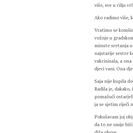
više, sve u cilju v
Ako radimo više, 
Vratimo se komšin
vožnje u gradskom
minute sretanja u
najstarije sestre k
vakcinisala, a ona 
djeci vani. Ona d
Saja nije kupila d
Radila je, dakako,
pomažući ostarjel
ja se sjetim riječi
Pokušavam joj objas
da to ne smije bit
diže obrve.