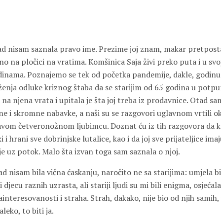
kad nisam saznala pravo ime. Prezime joj znam, makar pretpost
sano na pločici na vratima. Komšinica Saja živi preko puta i u svo
nama. Poznajemo se tek od početka pandemije, dakle, godinu i
ženja odluke kriznog štaba da se starijim od 65 godina u potpu
 na njena vrata i upitala je šta joj treba iz prodavnice. Otad 
čne i skromne nabavke, a naši su se razgovori uglavnom vrtili 
avom četveronožnom ljubimcu. Doznat ću iz tih razgovora da k
 i hrani sve dobrinjske lutalice, kao i da joj sve prijateljice ima
nje uz potok. Malo šta izvan toga sam saznala o njoj.
kad nisam bila vična ćaskanju, naročito ne sa starijima: umjela bi
ti djecu raznih uzrasta, ali stariji ljudi su mi bili enigma, osje
nteresovanosti i straha. Strah, dakako, nije bio od njih samih, 
eko, to biti ja.