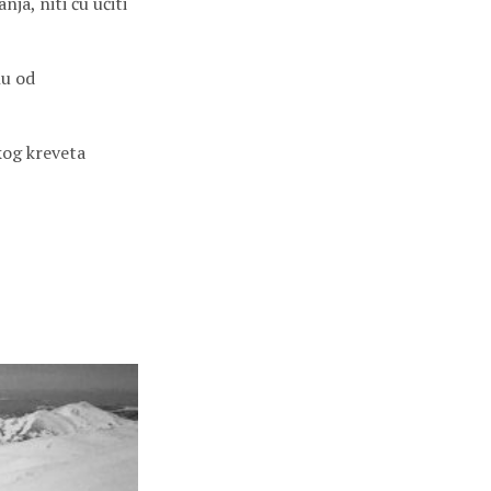
ja, niti ću učiti
hu od
kog kreveta