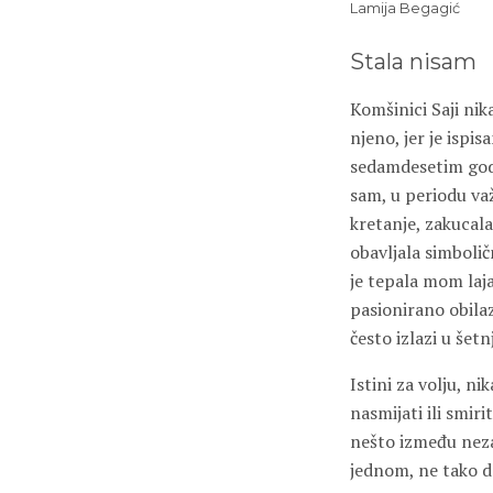
Lamija Begagić
Stala nisam
Komšinici Saji ni
njeno, jer je ispi
sedamdesetim godi
sam, u periodu va
kretanje, zakucala
obavljala simboli
je tepala mom laj
pasionirano obilazi
često izlazi u šet
Istini za volju, ni
nasmijati ili smiri
nešto između nezai
jednom, ne tako dal