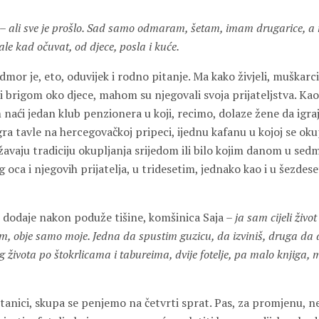
 –
ali sve je prošlo. Sad samo odmaram, šetam, imam drugarice, a 
le kad očuvat, od djece, posla i kuće.
odmor je, eto, oduvijek i rodno pitanje. Ma kako živjeli, muškarc
 brigom oko djece, mahom su njegovali svoja prijateljstva. Ka
 naći jedan klub penzionera u koji, recimo, dolaze žene da igraju
gra tavle na hercegovačkoj pripeci, ijednu kafanu u kojoj se oku
avaju tradiciju okupljanja srijedom ili bilo kojim danom u sedmi
og oca i njegovih prijatelja, u tridesetim, jednako kao i u šezde
 dodaje nakon poduže tišine, komšinica Saja –
ja sam cijeli živo
mam, obje samo moje. Jedna da spustim guzicu, da izviniš, druga da
log života po štokrlicama i tabureima, dvije fotelje, pa malo knjiga,
stanici, skupa se penjemo na četvrti sprat. Pas, za promjenu, ne 