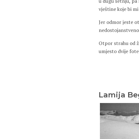
u dugu šetnju, pa 
vještine koje bi m
Jer odmor jeste ot
nedostojanstveno
Otpor strahu od ži
umjesto dvije fote
Lamija Be