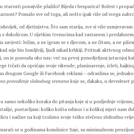
 u starosti ponajviše plašilo? Bijeda i besparica? Bolest i propa
aznost? Pomalo sve od toga, ali nešto ipak više od svega nabr
duvijek, od djetinjstva. Što sam starija, sve si više usmjerava
im s dokolicom. U rijetkim trenucima kad zastanem i predahnem
u savjesti: ležim, a ne igram se s djecom, a ne čitam, a ne piše
ikad nije bio lomljiviji, ljudi nikad krhkiji. Pritisak aktivnog odmo
, on je posvuda oko nas: već na prvoj ponedjeljnoj jutarnjoj kaf
ge trčati da opričaju svoje vikende; planinarenje, izleti, hajkin
u drugom Google ili Facebook reklami – odraslima se, jednako k
reno provođenje slobodnog vremena
koje se, dakako, u devedeset p
 u samo nekoliko koraka do pitanja koje si u posljednje vrijeme
talije, postavljam: koliko košta odmor i u kolikoj mjeri nam dob,
licu i načine na koji trošimo svoje teško stečeno slobodno vrij
odmarati se u godinama komšinice Saje, sa minimalnom penzijom 