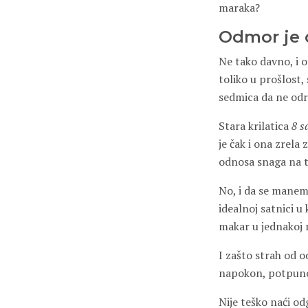
maraka?
Odmor je 
Ne tako davno, i o
toliko u prošlost,
sedmica da ne odr
Stara krilatica
8 s
je čak i ona zrela
odnosa snaga na tr
No, i da se manem
idealnoj satnici u
makar u jednakoj
I zašto strah od o
napokon, potpuno
Nije teško naći od