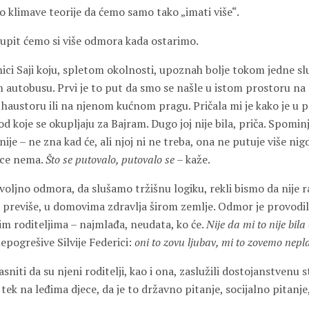
rlo klimave teorije da ćemo samo tako „imati više“.
kupit ćemo si više odmora kada ostarimo.
ici Saji koju, spletom okolnosti, upoznah bolje tokom jedne sl
 autobusu. Prvi je to put da smo se našle u istom prostoru na 
 haustoru ili na njenom kućnom pragu. Pričala mi je kako je u 
od koje se okupljaju za Bajram. Dugo joj nije bila, priča. Spominj
nije – ne zna kad će, ali njoj ni ne treba, ona ne putuje više nigd
jece nema.
Što se putovalo, putovalo se
– kaže.
ovoljno odmora, da slušamo tržišnu logiku, rekli bismo da nije r
 i previše, u domovima zdravlja širom zemlje. Odmor je provodi
im roditeljima – najmlađa, neudata, ko će.
Nije da mi to nije bil
 nepogrešive Silvije Federici:
oni to zovu ljubav, mi to zovemo nepl
niti da su njeni roditelji, kao i ona, zaslužili dostojanstvenu st
i tek na leđima djece, da je to državno pitanje, socijalno pitanje