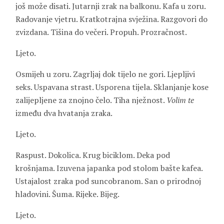
još može disati. Jutarnji zrak na balkonu. Kafa u zoru.
Radovanje vjetru. Kratkotrajna svježina. Razgovori do
zvizdana. Tišina do večeri. Propuh. Prozračnost.
Ljeto.
Osmijeh u zoru. Zagrljaj dok tijelo ne gori. Ljepljivi
seks. Uspavana strast. Usporena tijela. Sklanjanje kose
zalijepljene za znojno čelo. Tiha nježnost.
Volim
te
između dva hvatanja zraka.
Ljeto.
Raspust. Dokolica. Krug biciklom. Deka pod
krošnjama. Izuvena japanka pod stolom bašte kafea.
Ustajalost zraka pod suncobranom. San o prirodnoj
hladovini. Šuma. Rijeke. Bijeg.
Ljeto.