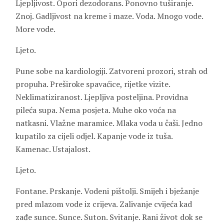
Ljepljivost. Opori dezodorans. Ponovno tuširanje.
Znoj. Gadljivost na kreme i maze. Voda. Mnogo vode.
More vode.
Ljeto.
Pune sobe na kardiologiji. Zatvoreni prozori, strah od
propuha. Preširoke spavaćice, rijetke vizite.
Neklimatiziranost. Ljepljiva posteljina. Providna
pileća supa. Nema posjeta. Muhe oko voća na
natkasni. Vlažne maramice. Mlaka voda u čaši. Jedno
kupatilo za cijeli odjel. Kapanje vode iz tuša.
Kamenac. Ustajalost.
Ljeto.
Fontane. Prskanje. Vodeni pištolji. Smijeh i bježanje
pred mlazom vode iz crijeva. Zalivanje cvijeća kad
zađe sunce. Sunce. Suton. Svitanje. Rani život dok se