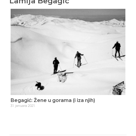
Lamija Begagić
Begagić: Žene u gorama (i iza njih)
Beg
nov
31. januara 2021.
5. fe