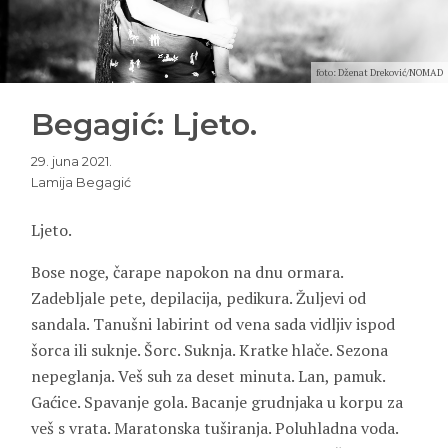
foto: Dženat Dreković/NOMAD
Begagić: Ljeto.
29. juna 2021.
Lamija Begagić
Ljeto.
Bose noge, čarape napokon na dnu ormara.
Zadebljale pete, depilacija, pedikura. Žuljevi od
sandala. Tanušni labirint od vena sada vidljiv ispod
šorca ili suknje. Šorc. Suknja. Kratke hlače. Sezona
nepeglanja. Veš suh za deset minuta. Lan, pamuk.
Gaćice. Spavanje gola. Bacanje grudnjaka u korpu za
veš s vrata. Maratonska tuširanja. Poluhladna voda.