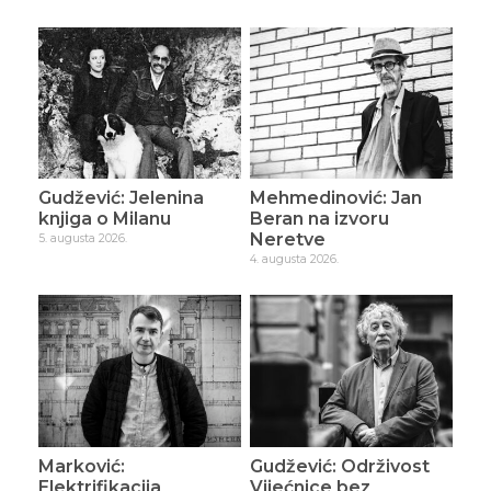
Gudžević: Jelenina
Mehmedinović: Jan
knjiga o Milanu
Beran na izvoru
Neretve
5. augusta 2026.
4. augusta 2026.
Marković:
Gudžević: Održivost
Elektrifikacija
Vijećnice bez