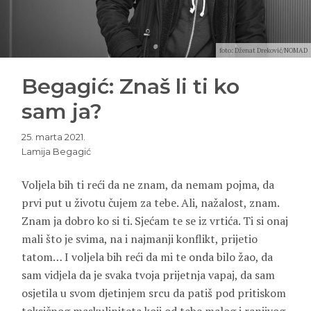
foto: Dženat Dreković/NOMAD
Begagić: Znaš li ti ko
sam ja?
25. marta 2021.
Lamija Begagić
Voljela bih ti reći da ne znam, da nemam pojma, da
prvi put u životu čujem za tebe. Ali, nažalost, znam.
Znam ja dobro ko si ti. Sjećam te se iz vrtića. Ti si onaj
mali što je svima, na i najmanji konflikt, prijetio
tatom… I voljela bih reći da mi te onda bilo žao, da
sam vidjela da je svaka tvoja prijetnja vapaj, da sam
osjetila u svom djetinjem srcu da patiš pod pritiskom