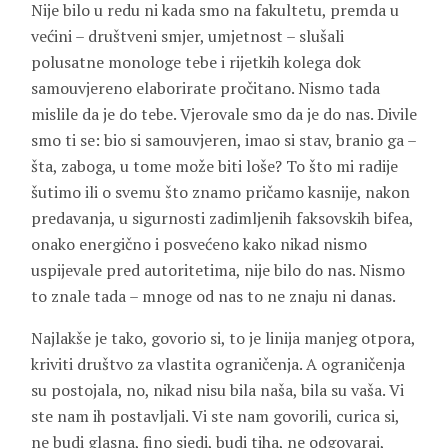
Nije bilo u redu ni kada smo na fakultetu, premda u
većini – društveni smjer, umjetnost – slušali
polusatne monologe tebe i rijetkih kolega dok
samouvjereno elaborirate pročitano. Nismo tada
mislile da je do tebe. Vjerovale smo da je do nas. Divile
smo ti se: bio si samouvjeren, imao si stav, branio ga –
šta, zaboga, u tome može biti loše? To što mi radije
šutimo ili o svemu što znamo pričamo kasnije, nakon
predavanja, u sigurnosti zadimljenih faksovskih bifea,
onako energično i posvećeno kako nikad nismo
uspijevale pred autoritetima, nije bilo do nas. Nismo
to znale tada – mnoge od nas to ne znaju ni danas.
Najlakše je tako, govorio si, to je linija manjeg otpora,
kriviti društvo za vlastita ograničenja. A ograničenja
su postojala, no, nikad nisu bila naša, bila su vaša. Vi
ste nam ih postavljali. Vi ste nam govorili, curica si,
ne budi glasna, fino sjedi, budi tiha, ne odgovaraj,