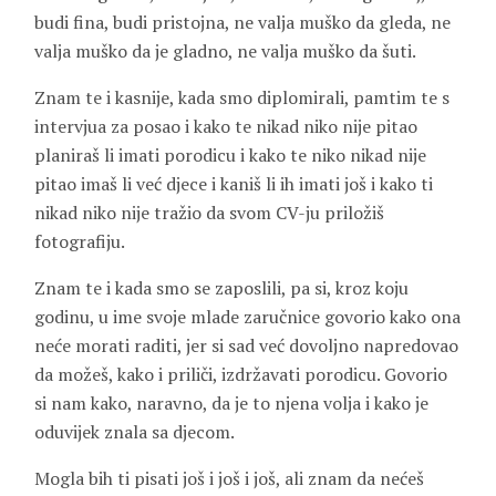
budi fina, budi pristojna, ne valja muško da gleda, ne
valja muško da je gladno, ne valja muško da šuti.
Znam te i kasnije, kada smo diplomirali, pamtim te s
intervjua za posao i kako te nikad niko nije pitao
planiraš li imati porodicu i kako te niko nikad nije
pitao imaš li već djece i kaniš li ih imati još i kako ti
nikad niko nije tražio da svom CV-ju priložiš
fotografiju.
Znam te i kada smo se zaposlili, pa si, kroz koju
godinu, u ime svoje mlade zaručnice govorio kako ona
neće morati raditi, jer si sad već dovoljno napredovao
da možeš, kako i priliči, izdržavati porodicu. Govorio
si nam kako, naravno, da je to njena volja i kako je
oduvijek znala sa djecom.
Mogla bih ti pisati još i još i još, ali znam da nećeš