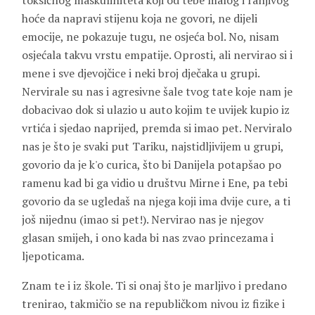
toksičnog maskuliniteta koji od tebe malog i ranjivog
hoće da napravi stijenu koja ne govori, ne dijeli
emocije, ne pokazuje tugu, ne osjeća bol. No, nisam
osjećala takvu vrstu empatije. Oprosti, ali nervirao si i
mene i sve djevojčice i neki broj dječaka u grupi.
Nervirale su nas i agresivne šale tvog tate koje nam je
dobacivao dok si ulazio u auto kojim te uvijek kupio iz
vrtića i sjedao naprijed, premda si imao pet. Nerviralo
nas je što je svaki put Tariku, najstidljivijem u grupi,
govorio da je k'o curica, što bi Danijela potapšao po
ramenu kad bi ga vidio u društvu Mirne i Ene, pa tebi
govorio da se ugledaš na njega koji ima dvije cure, a ti
još nijednu (imao si pet!). Nervirao nas je njegov
glasan smijeh, i ono kada bi nas zvao princezama i
ljepoticama.
Znam te i iz škole. Ti si onaj što je marljivo i predano
trenirao, takmičio se na republičkom nivou iz fizike i