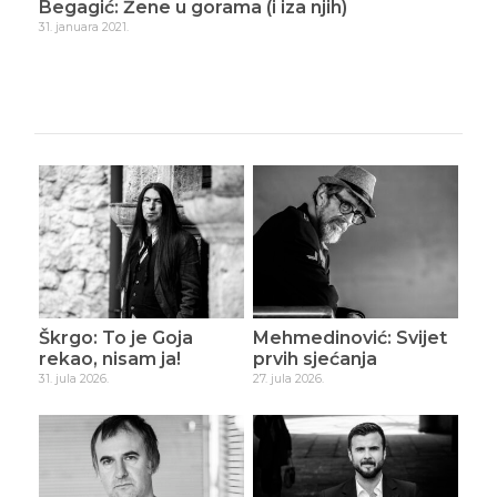
Begagić: Žene u gorama (i iza njih)
Beg
nov
31. januara 2021.
5. fe
Škrgo: To je Goja
Mehmedinović: Svijet
rekao, nisam ja!
prvih sjećanja
31. jula 2026.
27. jula 2026.