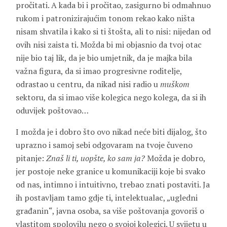
pročitati. A kada bi i pročitao, zasigurno bi odmahnuo
rukom i patronizirajućim tonom rekao kako ništa
nisam shvatila i kako si ti štošta, ali to nisi: nijedan od
ovih nisi zaista ti. Možda bi mi objasnio da tvoj otac
nije bio taj lik, da je bio umjetnik, da je majka bila
važna figura, da si imao progresivne roditelje,
odrastao u centru, da nikad nisi radio u
muškom
sektoru, da si imao više kolegica nego kolega, da si ih
oduvijek poštovao…
I možda je i dobro što ovo nikad neće biti dijalog, što
uprazno i samoj sebi odgovaram na tvoje čuveno
pitanje:
Znaš li ti, uopšte, ko sam ja?
Možda je dobro,
jer postoje neke granice u komunikaciji koje bi svako
od nas, intimno i intuitivno, trebao znati postaviti. Ja
ih postavljam tamo gdje ti, intelektualac, „ugledni
građanin“, javna osoba, sa više poštovanja govoriš o
vlastitom spolovilu nego o svojoj kolegici. U svijetu u