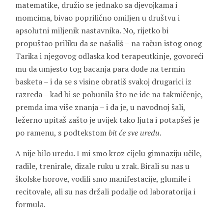
matematike, družio se jednako sa djevojkama i
momcima, bivao poprilično omiljen u društvu i
apsolutni miljenik nastavnika. No, rijetko bi
propuštao priliku da se našališ – na račun istog onog
Tarika i njegovog odlaska kod terapeutkinje, govoreći
mu da umjesto tog bacanja para dođe na termin
basketa – i da se s visine obratiš svakoj drugarici iz
razreda – kad bi se pobunila što ne ide na takmičenje,
premda ima više znanja – i da je, u navodnoj šali,
ležerno upitaš zašto je uvijek tako ljuta i potapšeš je
po ramenu, s podtekstom
bit će sve uredu
.
A nije bilo uredu. I mi smo kroz cijelu gimnaziju učile,
radile, trenirale, dizale ruku u zrak. Birali su nas u
školske horove, vodili smo manifestacije, glumile i
recitovale, ali su nas držali podalje od laboratorija i
formula.