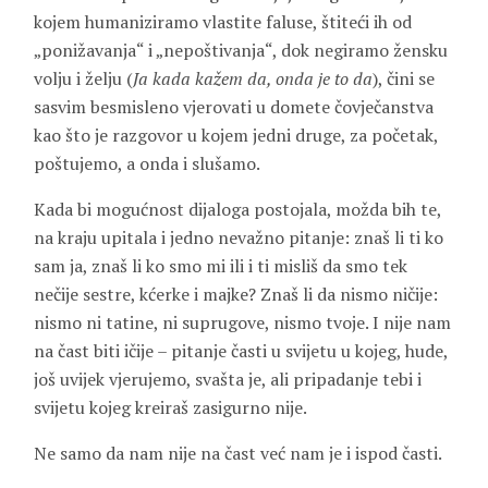
kojem humaniziramo vlastite faluse, štiteći ih od
„ponižavanja“ i „nepoštivanja“, dok negiramo žensku
volju i želju (
Ja kada kažem da, onda je to da
), čini se
sasvim besmisleno vjerovati u domete čovječanstva
kao što je razgovor u kojem jedni druge, za početak,
poštujemo, a onda i slušamo.
Kada bi mogućnost dijaloga postojala, možda bih te,
na kraju upitala i jedno nevažno pitanje: znaš li ti ko
sam ja, znaš li ko smo mi ili i ti misliš da smo tek
nečije sestre, kćerke i majke? Znaš li da nismo ničije:
nismo ni tatine, ni suprugove, nismo tvoje. I nije nam
na čast biti ičije – pitanje časti u svijetu u kojeg, hude,
još uvijek vjerujemo, svašta je, ali pripadanje tebi i
svijetu kojeg kreiraš zasigurno nije.
Ne samo da nam nije na čast već nam je i ispod časti.