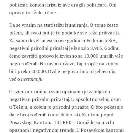
političari komentarišu izjave drugih političara. Oni
upravo to i žele, i čine.
Da se vratim na statistiku izumiranja. O tome često
pišem, ali svaki put je te podatke sve teže prihvatiti.
Za samo devet mjeseci ove godine u Federaciji BiH,
negativni prirodni priraštaj je iznosio 8.903. Godinu
ćemo završiti gotovo je izvjesno sa 10.000 umrlih više
nego rođenih. Na nivou države, taj broj će na koncu
biti preko 20.000. Ovdje ne govorimo o iseljavanju,
već o
nestajanju
.
U svim kantonima i svim općinama je zabilježen
negativan prirodni priraštaj. U apsolutno svim, osim
u Tešnju, u kojem je prirodni priraštaj 0, što pokazuje
da je broj rođenih i umrlih bio isti. Kantoni poput
Posavskog, Kantona 10 i BPK – Goražde su u vrlo
opasnom i negativnom trendu. U Posavskom kantonu