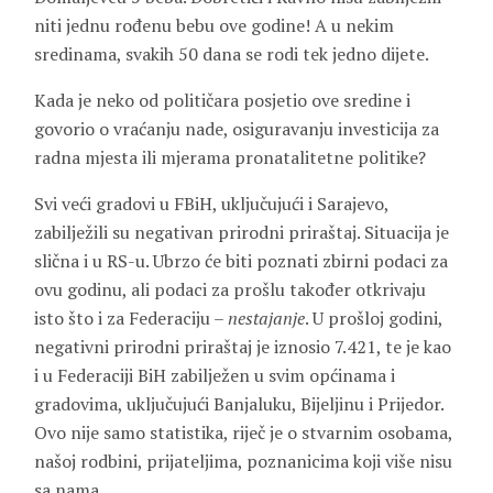
niti jednu rođenu bebu ove godine! A u nekim
sredinama, svakih 50 dana se rodi tek jedno dijete.
Kada je neko od političara posjetio ove sredine i
govorio o vraćanju nade, osiguravanju investicija za
radna mjesta ili mjerama pronatalitetne politike?
Svi veći gradovi u FBiH, uključujući i Sarajevo,
zabilježili su negativan prirodni priraštaj. Situacija je
slična i u RS-u. Ubrzo će biti poznati zbirni podaci za
ovu godinu, ali podaci za prošlu također otkrivaju
isto što i za Federaciju –
nestajanje
. U prošloj godini,
negativni prirodni priraštaj je iznosio 7.421, te je kao
i u Federaciji BiH zabilježen u svim općinama i
gradovima, uključujući Banjaluku, Bijeljinu i Prijedor.
Ovo nije samo statistika, riječ je o stvarnim osobama,
našoj rodbini, prijateljima, poznanicima koji više nisu
sa nama.