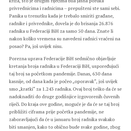
kriza, što je drugim riječima bila jasna poruka
privrednicima i radnicima – prepušteni ste sami sebi.
Panika u trenutku kada je trebalo smiriti građane,
radnike i privrednike, dovela je do brisanja 26.876
radnika u Federaciji BiH za samo 50 dana. Znate li
nakon koliko vremena su navedeni radnici vraćeni na
posao? Pa, još uvijek nisu.
Porezna uprava Federacije BiH sedmično objavljuje
kretanja broja radnika u Federaciji BiH, uspoređujući
taj broj sa početkom pandemije. Danas, 630 dana
kasnije, od dana kada je počeo „oporavak“, još uvijek
smo „kratki“ za 1.243 radnika. Ovaj broj teško da će se
nadoknaditi do druge godišnjice izgovorenih čuvenih
riječi. Do kraja ove godine, moguće je da će se taj broj
približiti ciframa prije početka pandemije, ne
zaboravljajući da će u januaru broj radnika svakako
biti smanjen, kako to obično bude svake godine, zbog