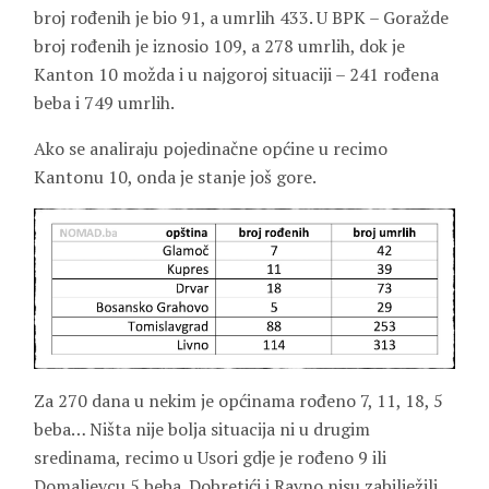
broj rođenih je bio 91, a umrlih 433. U BPK – Goražde
broj rođenih je iznosio 109, a 278 umrlih, dok je
Kanton 10 možda i u najgoroj situaciji – 241 rođena
beba i 749 umrlih.
Ako se analiraju pojedinačne općine u recimo
Kantonu 10, onda je stanje još gore.
Za 270 dana u nekim je općinama rođeno 7, 11, 18, 5
beba… Ništa nije bolja situacija ni u drugim
sredinama, recimo u Usori gdje je rođeno 9 ili
Domaljevcu 5 beba. Dobretići i Ravno nisu zabilježili