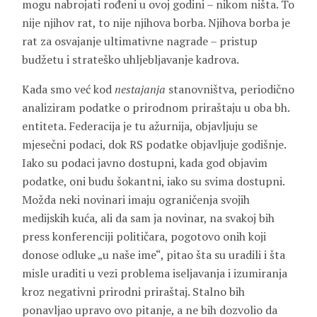
mogu nabrojati rođeni u ovoj godini – nikom ništa. To
nije njihov rat, to nije njihova borba. Njihova borba je
rat za osvajanje ultimativne nagrade – pristup
budžetu i strateško uhljebljavanje kadrova.
Kada smo već kod
nestajanja
stanovništva, periodično
analiziram podatke o prirodnom priraštaju u oba bh.
entiteta. Federacija je tu ažurnija, objavljuju se
mjesečni podaci, dok RS podatke objavljuje godišnje.
Iako su podaci javno dostupni, kada god objavim
podatke, oni budu šokantni, iako su svima dostupni.
Možda neki novinari imaju ograničenja svojih
medijskih kuća, ali da sam ja novinar, na svakoj bih
press konferenciji političara, pogotovo onih koji
donose odluke „u naše ime“, pitao šta su uradili i šta
misle uraditi u vezi problema iseljavanja i izumiranja
kroz negativni prirodni priraštaj. Stalno bih
ponavljao upravo ovo pitanje, a ne bih dozvolio da