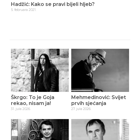
?
Hadžić: Kako se pravi bijeli hljeb?
Had
5. februara 2021.
1. ma
Škrgo: To je Goja
Mehmedinović: Svijet
rekao, nisam ja!
prvih sjećanja
31. jula 2026.
27. jula 2026.