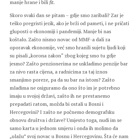
manje hrane i bili
fit
.
Skoro svaki dan se pitam – gdje smo zaribali? Zar je
teško pregristi jezik, ako je brži od pameti, i ne pričati
gluposti o ekonomiji i pandemiji. Manje bi nas
koštalo. Zašto nismo novac od MMF-a dali za
oporavak ekonomije, već smo hranili sujetu ljudi koji
su pisali „korona zakon“ zbog kojeg smo tu gdje
jesmo? Zašto penzionerima ne uskladimo penzije bar
za nivo rasta cijena, a radnicima za taj iznos
smanjimo poreze, pa da su bar na istom? Zašto
mladima ne osiguramo da ono što im je potrebno
imaju u svojoj državi, zašto ih ne prestanemo
prepadati ratom, možda bi ostali u Bosni i
Hercegovini? I zašto ne počnemo demografsku
obnovu društva i države? Umjesto toga, nudi im se
samo karta u jednom smjeru i onda ih molimo da
„ulažu” svoj novac u Bosnu i Hercegovinu. Šta će nam