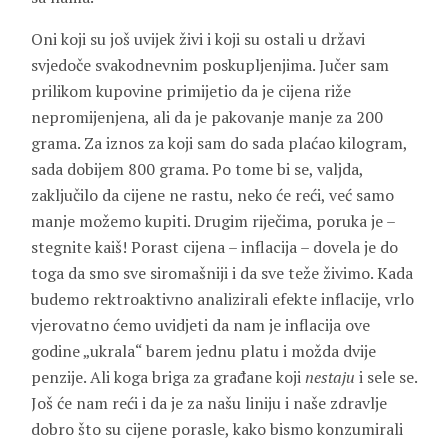
Oni koji su još uvijek živi i koji su ostali u državi
svjedoče svakodnevnim poskupljenjima. Jučer sam
prilikom kupovine primijetio da je cijena riže
nepromijenjena, ali da je pakovanje manje za 200
grama. Za iznos za koji sam do sada plaćao kilogram,
sada dobijem 800 grama. Po tome bi se, valjda,
zaključilo da cijene ne rastu, neko će reći, već samo
manje možemo kupiti. Drugim riječima, poruka je –
stegnite kaiš! Porast cijena – inflacija – dovela je do
toga da smo sve siromašniji i da sve teže živimo. Kada
budemo rektroaktivno analizirali efekte inflacije, vrlo
vjerovatno ćemo uvidjeti da nam je inflacija ove
godine „ukrala“ barem jednu platu i možda dvije
penzije. Ali koga briga za građane koji
nestaju
i sele se.
Još će nam reći i da je za našu liniju i naše zdravlje
dobro što su cijene porasle, kako bismo konzumirali