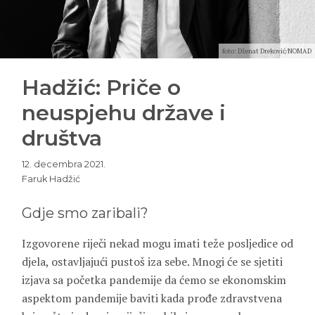
foto: Dženat Dreković/NOMAD
Hadžić: Priče o
neuspjehu države i
društva
12. decembra 2021.
Faruk Hadžić
Gdje smo zaribali?
Izgovorene riječi nekad mogu imati teže posljedice od
djela, ostavljajući pustoš iza sebe. Mnogi će se sjetiti
izjava sa početka pandemije da ćemo se ekonomskim
aspektom pandemije baviti kada prođe zdravstvena