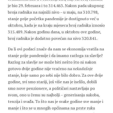
je bio 29. februara i to 314.463. Nakon pada ukupnog
broja radnika na najniži nivo – u maju, na 310.798,
stanje prije početka pandemije je dostignuto već u
oktobru, kada je na kraju mjeseca broj radnika iznosio
315.489. Nakon godinu dana, u oktobru ove godine,
broj radnika je dodatno povećan na nivo 320.841.
Da li ovi podaci znače da nam se ekonomija vratila na
stanje prije pandemije i da imamo razloga za slavlje?
Razlog za slavlje ne može biti nešto što ni nakon
gotovo dvije godine nije vraćeno na
nekadašnje
stanje, koje samo po sebi nije bilo dobro. Za ove dvije
godine, svi smo stariji, još više nas je iselilo, dobili
smo nove penzionere, a političari nastavljaju po
svom, ono u čemu su najbolji – generisanju sukoba,
tenzija i svađa. To što nas je svake godine sve manje i
manje i što se u mnogih općinama na prste ruku