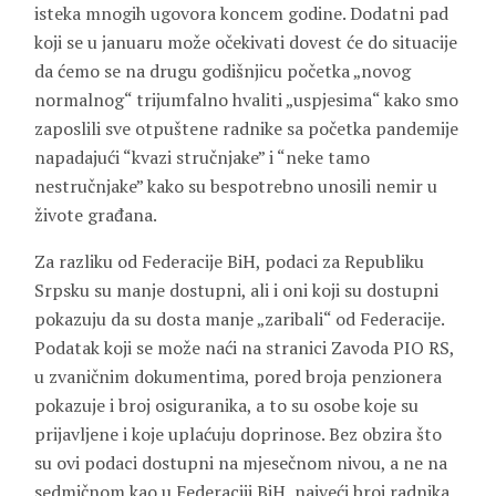
isteka mnogih ugovora koncem godine. Dodatni pad
koji se u januaru može očekivati dovest će do situacije
da ćemo se na drugu godišnjicu početka „novog
normalnog“ trijumfalno hvaliti „uspjesima“ kako smo
zaposlili sve otpuštene radnike sa početka pandemije
napadajući “kvazi stručnjake” i “neke tamo
nestručnjake” kako su bespotrebno unosili nemir u
živote građana.
Za razliku od Federacije BiH, podaci za Republiku
Srpsku su manje dostupni, ali i oni koji su dostupni
pokazuju da su dosta manje „zaribali“ od Federacije.
Podatak koji se može naći na stranici Zavoda PIO RS,
u zvaničnim dokumentima, pored broja penzionera
pokazuje i broj osiguranika, a to su osobe koje su
prijavljene i koje uplaćuju doprinose. Bez obzira što
su ovi podaci dostupni na mjesečnom nivou, a ne na
sedmičnom kao u Federaciji BiH, najveći broj radnika