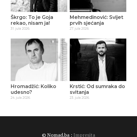
Škrgo: To je Goja
Mehmedinović: Svijet
rekao, nisam ja!
prvih sjećanja
31. jula 2026.
27. jula 2026.
Hromadžić: Koliko
Krstić: Od sumraka do
udesno?
svitanja
24. jula 2026.
23. jula 2026.
© Nomad.ba :
Impresita