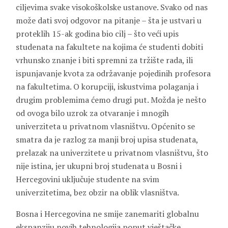
ciljevima svake visokoškolske ustanove. Svako od nas
može dati svoj odgovor na pitanje – šta je ustvari u
proteklih 15-ak godina bio cilj – što veći upis
studenata na fakultete na kojima će studenti dobiti
vrhunsko znanje i biti spremni za tržište rada, ili
ispunjavanje kvota za održavanje pojedinih profesora
na fakultetima. O korupciji, iskustvima polaganja i
drugim problemima ćemo drugi put. Možda je nešto
od ovoga bilo uzrok za otvaranje i mnogih
univerziteta u privatnom vlasništvu. Općenito se
smatra da je razlog za manji broj upisa studenata,
prelazak na univerzitete u privatnom vlasništvu, što
nije istina, jer ukupni broj studenata u Bosni i
Hercegovini uključuje studente na svim
univerzitetima, bez obzir na oblik vlasništva.
Bosna i Hercegovina ne smije zanemariti globalnu
ekspanziju novih tehnologija poput vještačke