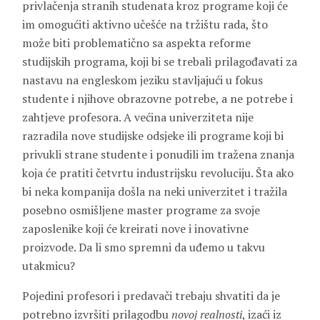
privlačenja stranih studenata kroz programe koji će
im omogućiti aktivno učešće na tržištu rada, što
može biti problematično sa aspekta reforme
studijskih programa, koji bi se trebali prilagođavati za
nastavu na engleskom jeziku stavljajući u fokus
studente i njihove obrazovne potrebe, a ne potrebe i
zahtjeve profesora. A većina univerziteta nije
razradila nove studijske odsjeke ili programe koji bi
privukli strane studente i ponudili im tražena znanja
koja će pratiti četvrtu industrijsku revoluciju. Šta ako
bi neka kompanija došla na neki univerzitet i tražila
posebno osmišljene master programe za svoje
zaposlenike koji će kreirati nove i inovativne
proizvode. Da li smo spremni da uđemo u takvu
utakmicu?
Pojedini profesori i predavači trebaju shvatiti da je
potrebno izvršiti prilagodbu
novoj realnosti
, izaći iz