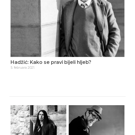
?
Hadžić: Kako se pravi bijeli hljeb?
Had
5. februara 2021.
1. ma