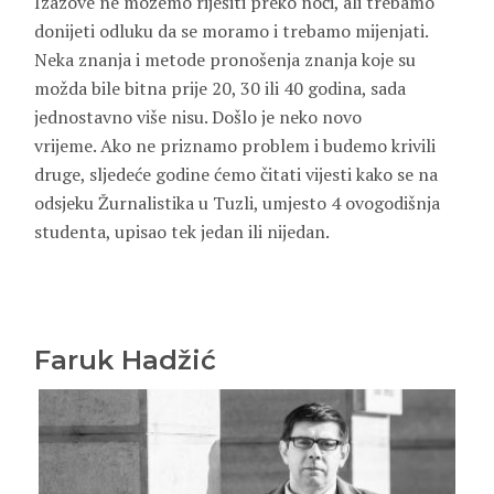
Izazove ne možemo riješiti preko noći, ali trebamo
donijeti odluku da se moramo i trebamo mijenjati.
Neka znanja i metode pronošenja znanja koje su
možda bile bitna prije 20, 30 ili 40 godina, sada
jednostavno više nisu. Došlo je neko novo
vrijeme. Ako ne priznamo problem i budemo krivili
druge, sljedeće godine ćemo čitati vijesti kako se na
odsjeku Žurnalistika u Tuzli, umjesto 4 ovogodišnja
studenta, upisao tek jedan ili nijedan.
Faruk Hadžić