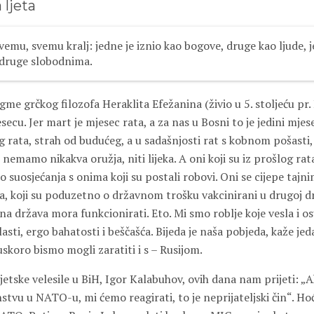
 ljeta
svemu, svemu kralj: jedne je iznio kao bogove, druge kao ljude, j
 druge slobodnima.
me grčkog filozofa Heraklita Efežanina (živio u 5. stoljeću pr. K
secu. Jer mart je mjesec rata, a za nas u Bosni to je jedini mjes
 rata, strah od budućeg, a u sadašnjosti rat s kobnom pošasti, 
nemamo nikakva oružja, niti lijeka. A oni koji su iz prošlog rata
 suosjećanja s onima koji su postali robovi. Oni se cijepe tajn
a, koji su poduzetno o državnom trošku vakcinirani u drugoj drž
na država mora funkcionirati. Eto. Mi smo roblje koje vesla i 
asti, ergo bahatosti i beščašća. Bijeda je naša pobjeda, kaže jeda
 uskoro bismo mogli zaratiti i s – Rusijom.
vjetske velesile u BiH, Igor Kalabuhov, ovih dana nam prijeti:
tvu u NATO-u, mi ćemo reagirati, to je neprijateljski čin“. Hoće