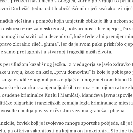
ačke“, preuzeti nasumično s Googlea, zorno potvrđuju to prlja
vori Durbešić. Jedna od tih obeščašćenih riječi svakako je i rije
mačkih vještina s pomoću kojih umjetnik oblikuje lik u nekom 
 diskursu izraz za neiskrenost, pokvarenost i licemjerje. „Da s
mo mogli nabaviti još u decembru“, kaže federalni premijer min
pravo zlorabio riječ „gluma“. Jer da je svom puku priskrbio cjepiv
je samo protagonist u stvarnoj tragediji naših života.
 persiflažom kazališnog jezika. Iz Međugorja se javio Zdravko M
ske u svoju, kako on kaže, „prvu domovinu“ iz koje je pobjega
je su ga osudile zbog milijunske pljačke u nogometnom klubu D
osansko-hrvatska razmjena ljudskih resursa – mi njima ratne zlo
a osuđene kriminalce Kutlu i Mamića!). Mamićeva javna ispovij
litičke oligarhije tranzicijskih zemalja legla kriminalaca; mjesta
ravosuđe i mafija povezani čvrstim vezama grabeža i plijena.
nzicije, čovjek koji je izvojevao mnoge sportske pobjede, ali je
u, pa otkriva zakonitosti na kojima on funkcionira. Stotine ti