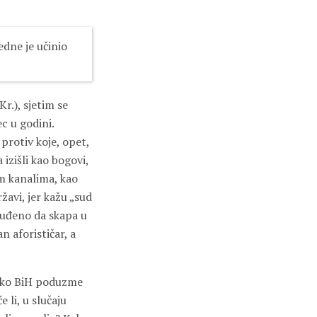
edne je učinio
r.), sjetim se
ec u godini.
protiv koje, opet,
 izišli kao bogovi,
im kanalima, kao
avi, jer kažu „sud
osuđeno da skapa u
n aforističar, a
 „Ako BiH poduzme
 li, u slučaju