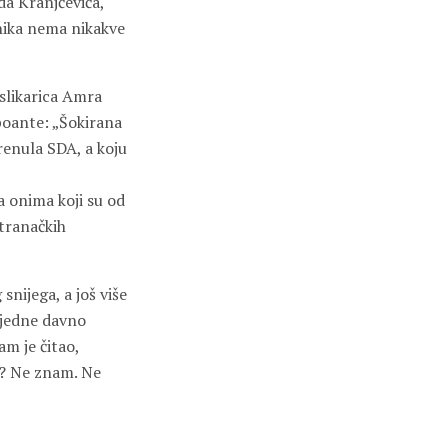
da Kranjčevića,
nika nema nikakve
slikarica Amra
 poante: „Šokirana
renula SDA, a koju
 onima koji su od
stranačkih
snijega, a još više
 jedne davno
m je čitao,
vi? Ne znam. Ne