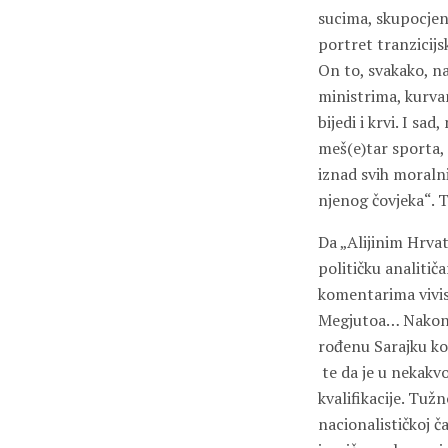
sucima, skupocjen
portret tranzicijs
On to, svakako, naj
ministrima, kurva
bijedi i krvi. I s
meš(e)tar sporta, 
iznad svih moralnih
njenog čovjeka“. T
Da „Alijinim Hrvat
političku analitič
komentarima vivisec
Megjutoa… Nakon š
rođenu Sarajku ko
te da je u nekakvo
kvalifikacije. Tuž
nacionalističkoj ča