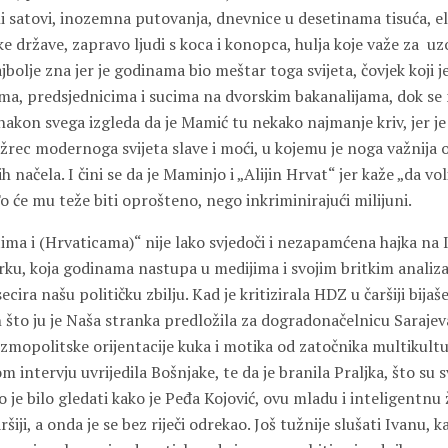
i satovi, inozemna putovanja, dnevnice u desetinama tisuća, e
ke države, zapravo ljudi s koca i konopca, hulja koje važe za u
bolje zna jer je godinama bio meštar toga svijeta, čovjek koji je
ma, predsjednicima i sucima na dvorskim bakanalijama, dok se 
ad, nakon svega izgleda da je Mamić tu nekako najmanje kriv, jer j
žrec modernoga svijeta slave i moći, u kojemu je noga važnija 
 načela. I čini se da je Maminjo i „Alijin Hrvat“ jer kaže „da vo
o će mu teže biti oprošteno, nego inkriminirajući milijuni.
ima i (Hrvaticama)“ nije lako svjedoči i nezapamćena hajka na 
arku, koja godinama nastupa u medijima i svojim britkim analiz
ira našu političku zbilju. Kad je kritizirala HDZ u čaršiji bijaš
to ju je Naša stranka predložila za dogradonačelnicu Sarajeva
zmopolitske orijentacije kuka i motika od zatočnika multikult
m intervju uvrijedila Bošnjake, te da je branila Praljka, što su 
no je bilo gledati kako je Peđa Kojović, ovu mladu i inteligentn
ršiji, a onda je se bez riječi odrekao. Još tužnije slušati Ivanu, 