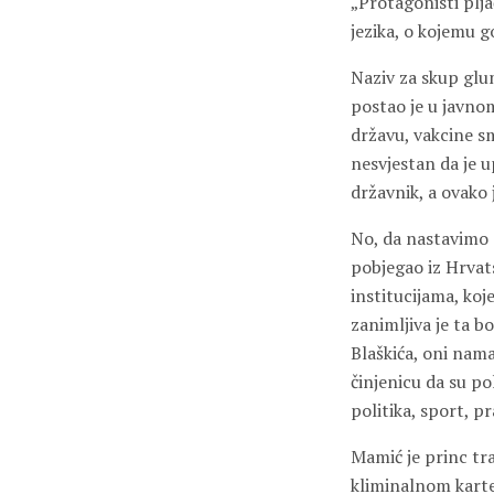
„Protagonisti plj
jezika, o kojemu go
Naziv za skup glu
postao je u javnom
državu, vakcine s
nesvjestan da je u
državnik, a ovako 
No, da nastavimo s
pobjegao iz Hrvat
institucijama, ko
zanimljiva je ta b
Blaškića, oni nam
činjenicu da su po
politika, sport, p
Mamić je princ tra
kliminalnom kartel