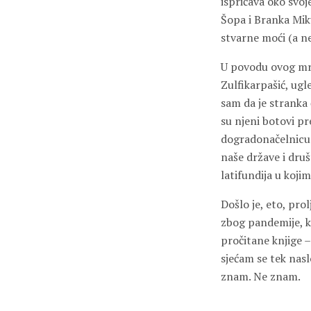
ispričava oko svoj
Šopa i Branka Mik
stvarne moći (a ne
U povodu ovog mra
Zulfikarpašić, ugl
sam da je stranka 
su njeni botovi pr
dogradonačelnicu 
naše države i dru
latifundija u koj
Došlo je, eto, prol
zbog pandemije, ko
pročitane knjige –
sjećam se tek nasl
znam. Ne znam.