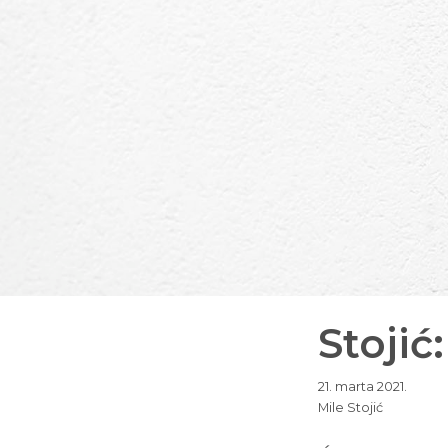
Stojić
21. marta 2021.
Mile Stojić