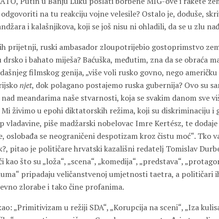
ATO, Putin u Banju Luku poslati borbene MIG-ove i rakete ze
odgovoriti na tu reakciju vojne velesile? Ostalo je, doduše, sk
žara i kalašnjikova, koji se još nisu ni ohladili, da se u zlu na
vih prijetnji, ruski ambasador zloupotrijebio gostoprimstvo zeml
u drsko i bahato miješa? Baćuška, međutim, zna da se obraća ma
dašnjeg filmskog genija, „više voli rusko govno, nego američku
rijsko
njet
, dok polagano postajemo ruska gubernija? Ovo su s
e nad meandarima naše stvarnosti, koja se svakim danom sve viš
 Mi živimo u epohi diktatorskih režima, koji su diskriminaciju i 
p vladavine, piše madžarski nobelovac Imre Kertész, te dodaje 
e, oslobađa se neograničeni despotizam kroz čistu moć“. Tko v
ik?, pitao je političare hrvatski kazališni redatelj Tomislav Dur
či kao što su „loža“, „scena“, „komedija“, „predstava“, „protagon
gluma“ pripadaju veličanstvenoj umjetnosti taetra, a političari i
vno zlorabe i tako čine profanima.
ao: „Primitivizam u režiji SDA“, „Korupcija na sceni“, „Iza kulisa