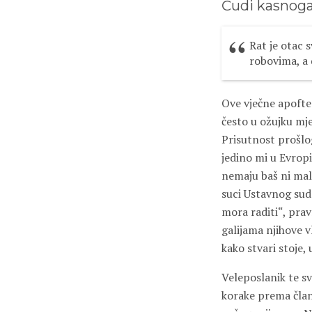
Ćudi kasnoga
Rat je otac 
robovima, a
Ove vječne apofteg
često u ožujku mje
Prisutnost prošlog
jedino mi u Evropi 
nemaju baš ni malo
suci Ustavnog sud
mora raditi“, prav
galijama njihove vl
kako stvari stoje,
Veleposlanik te s
korake prema člans