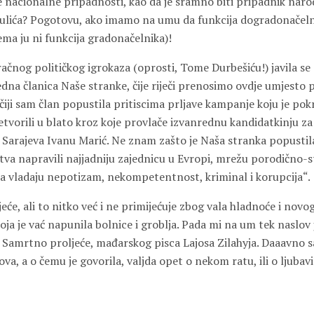
e nacionalne pripadnosti, kao da je sramno biti pripadnik naro
ulića? Pogotovu, ako imamo na umu da funkcija dogradonačel
ma ju ni funkcija gradonačelnika)!
čnog političkog igrokaza (oprosti, Tome Durbešiću!) javila se 
edna članica Naše stranke, čije riječi prenosimo ovdje umjesto
čiji sam član popustila pritiscima prljave kampanje koju je pok
etvorili u blato kroz koje provlače izvanrednu kandidatkinju za
Sarajeva Ivanu Marić. Ne znam zašto je Naša stranka popustila
štva napravili najjadniju zajednicu u Evropi, mrežu porodično-
ima vladaju nepotizam, nekompetentnost, kriminal i korupcija“.
jeće, ali to nitko već i ne primijećuje zbog vala hladnoće i novog 
ja je vać napunila bolnice i groblja. Pada mi na um tek naslov
 Samrtno proljeće, mađarskog pisca Lajosa Zilahyja. Daaavno sa
ova, a o čemu je govorila, valjda opet o nekom ratu, ili o ljuba