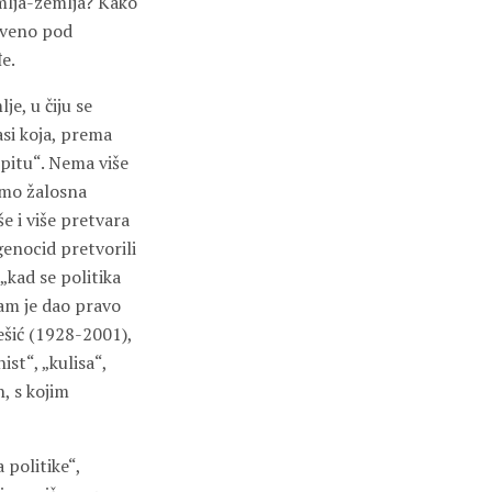
mlja-zemlja? Kako
riveno pod
đe.
je, u čiju se
si koja, prema
 pitu“. Nema više
amo žalosna
e i više pretvara
genocid pretvorili
„kad se politika
am je dao pravo
bešić (1928-2001),
ist“, „kulisa“,
h, s kojim
 politike“,