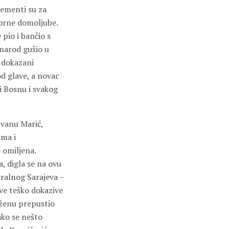
lementi su za
zorne domoljube.
 pio i bančio s
narod gušio u
e dokazani
od glave, a novac
li Bosnu i svakog
Ivanu Marić,
ama i
e omiljena.
, digla se na ovu
uralnog Sarajeva –
sve teško dokazive
u ženu prepustio
kako se nešto