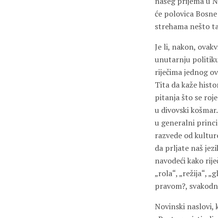
našeg prijema u N
će polovica Bosne 
strehama nešto tand
Je li, nakon, ovak
unutarnju politik
riječima jednog ov
Tita da kaže histo
pitanja što se roj
u divovski košmar.
u generalni princi
razvede od kultur
da prljate naš jez
navodeći kako rije
„rola“, „režija“, „
pravom?, svakodne
Novinski naslovi, k