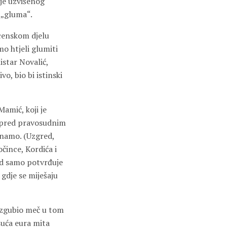
nje uzvišenog
č „gluma“.
scenskom djelu
mo htjeli glumiti
istar Novalić,
o, bio bi istinski
amić, koji je
o pred pravosudnim
inamo. (Uzgred,
čince, Kordića i
ed samo potvrđuje
 gdje se miješaju
 izgubio meč u tom
suća eura mita