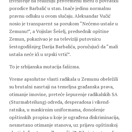
izvršitelje da realizuju privremenu meru o povratku
porodice Barbalić u stan. Inače jedinu normalnu
pravnu odluku u ovom slučaju. Aleksandar Vučić
nosio je transparent sa porukom “Nećemo ustaše u
Zemunu!”, a Vojislav Šešelj, predsednik opštine
Zemun, pokazivao je na televiziji putovnicu
šestogodišnjeg Darija Barbalića, poručujući da “mali
ustaša neće ići u srpski vrtić”.
To je srbijanska mutacija fašizma.
Vreme apsolutne vlasti radikala u Zemunu obeležili
su brutalni nasrtaji na temeljna građanska prava,
otimanje imovine, preteće šepurenje radikalskih SA
(Sturmabteilung) odreda, desperadosa i vikend-
ratnika, u maskirnim uniformama, donošenje
opštinskih propisa u koje je ugrađena diskriminacija,
nesmetano otimanje stanova, uz prijavu opštinskoj