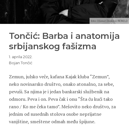
foto: Dženat Dreković/NOMAD
Tončić: Barba i anatomija
srbijanskog fašizma
1. aprila 2022.
Bojan Tončić
Zemun, julsko veče, kafana Kajak kluba “Zemun”,
neko novinarsko društvo, onako atonalno, za sebe,
pevuši. Sa njima je i jedan bankarski službenik na
odmoru. Peva i on. Peva čak i onu “Šta ću kući tako
rano / Ko me čeka tamo”. Mešovito neko društvo, za
jednim od susednih stolova osobe neprijatne
vanjštine, smeštene odmah među špijune.