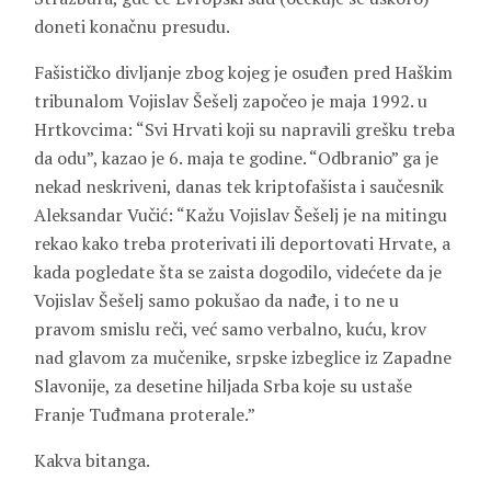
doneti konačnu presudu.
Fašističko divljanje zbog kojeg je osuđen pred Haškim
tribunalom Vojislav Šešelj započeo je maja 1992. u
Hrtkovcima: “Svi Hrvati koji su napravili grešku treba
da odu”, kazao je 6. maja te godine. “Odbranio” ga je
nekad neskriveni, danas tek kriptofašista i saučesnik
Aleksandar Vučić: “Kažu Vojislav Šešelj je na mitingu
rekao kako treba proterivati ili deportovati Hrvate, a
kada pogledate šta se zaista dogodilo, videćete da je
Vojislav Šešelj samo pokušao da nađe, i to ne u
pravom smislu reči, već samo verbalno, kuću, krov
nad glavom za mučenike, srpske izbeglice iz Zapadne
Slavonije, za desetine hiljada Srba koje su ustaše
Franje Tuđmana proterale.”
Kakva bitanga.