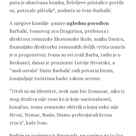
puta je ubacivana bomba, Šešeljeve pristalice pretile
su, potezale pištolje”, podseća se Ivan Barbalić.
A njegove komšije pamte
uglednu porodicu
Barbalić, Ivanovog oca Dragutina, profesora i
direktora zemunske Ekonomske škole, majku Danicu,
finansijsku direktorku zemunskih dečjih vrtića (umrla
je u progonstvu). Ivana su svi zvali Barba, radio je u
Beobanci, danas je penzioner Lutrije Hrvatske, a
“mali ustaša” Dario Barbalić radi privatni biznis,
iznajmljuje turistima barke tokom sezone.
“Oteli su mi identitet, uvek sam bio Zemunac, niko iz
mog društva nije znao ko je koje nacionalnosti,
konačno, nema zemunske obitelji u kojoj neko nije
Hrvat, Nemac, Rusin. Nismo prebrojavali krvna
zrnca”, kaže Ivan.
Raduje se pozivima iz Beograda, ne zanima ga to što