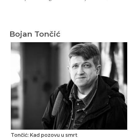
Bojan Tončić
Tončić: Kad pozovu u smrt
Ton