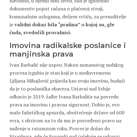
navodno, u njemu nisu živeli. Sud je ignorisao
dokumente poput računa o plaćenoj struji,
komunalnim uslugama, dečjem vrtiću, za presuditelje
je
validni dokaz bila “prašina” o kojoj su, gle
čuda, svedočili provalnici
.
Imovina radikalske poslanice i
manjinska prava
Ivan Barbalić nije uspeo. Nakon sumanutog sudskog
procesa izgubio je stan koji je u međuvremenu
Ljiljana Mihajlović prijavila kao svoju imovinu, budući
da je to poslanička obaveza. Ustavni sud Srbije
odbacio je 2019. žalbe Ivana Barbalića na povredu
prava na imovinu i pravnu sigurnost. Dobio je, evo
malo fašističkog apsurda, obeštećenje države od 600
evra, s obzirom na to da mu je povređeno pravo na
suđenje u razumnom roku. Proces je došao do
Strazbura, gde će Evropski sud (očekuje se uskoro)