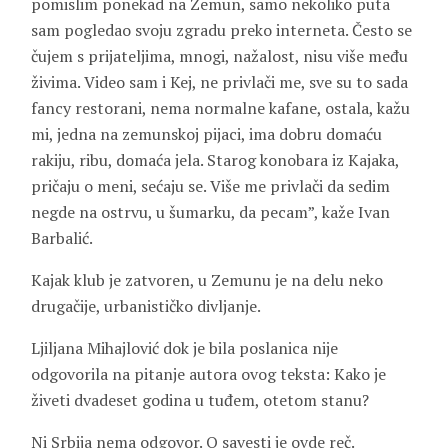
pomislim ponekad na Zemun, samo nekoliko puta
sam pogledao svoju zgradu preko interneta. Često se
čujem s prijateljima, mnogi, nažalost, nisu više među
živima. Video sam i Kej, ne privlači me, sve su to sada
fancy restorani, nema normalne kafane, ostala, kažu
mi, jedna na zemunskoj pijaci, ima dobru domaću
rakiju, ribu, domaća jela. Starog konobara iz Kajaka,
pričaju o meni, sećaju se. Više me privlači da sedim
negde na ostrvu, u šumarku, da pecam”, kaže Ivan
Barbalić.
Kajak klub je zatvoren, u Zemunu je na delu neko
drugačije, urbanističko divljanje.
Ljiljana Mihajlović dok je bila poslanica nije
odgovorila na pitanje autora ovog teksta: Kako je
živeti dvadeset godina u tuđem, otetom stanu?
Ni Srbija nema odgovor. O savesti je ovde reč.