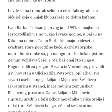
znanje, stekli ga na frontu.
I ovde se na trenutak selimo u čistu faktografiju, a
biće još koja o Kajak klubu (beše to dobra kafana).
Ivan Barbalić otišao je prvog jula 1997. sa majkom i
šestogodišnjim sinom, kao i svake godine, u Bašku na
Krku, na odmor. Tamo Barbalići imaju tridesetak
kvadrata stare porodične kuće. Aktivisti Srpske
napredne stranke su, po nalogu predsednika opštine
Zemun Vojislava Šešelja (da, baš onaj što su ga u
Hagu osudili za progon Hrvata iz Vojvodine), provalili
u njihov stan u Ulici Radiča Petrovića, opljačkali sve
stvari i uselili u njega Ljiljanu Mijoković, Šešeljevu
sekretaricu u stranci, inače radnicu zemunskog
Poslovnog prostora. Danas Ljiljanu Mihajlović,
suprugu urednika fašističkog mesečnika Velika Srbija i
redaktora Šešeljevih knjiga, više od šest stotina