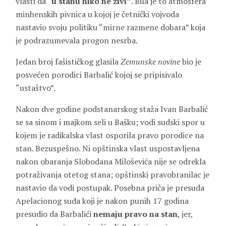
vlasti da “
u stanu niko ne živi”
. Bila je to atmosfera
minhenskih pivnica u kojoj je četnički vojvoda
nastavio svoju politiku “mirne razmene dobara” koja
je podrazumevala progon nesrba.
Jedan broj fašističkog glasila
Zemunske novine
bio je
posvećen porodici Barbalić kojoj se pripisivalo
“ustaštvo”.
Nakon dve godine podstanarskog staža Ivan Barbalić
se sa sinom i majkom seli u Bašku; vodi sudski spor u
kojem je radikalska vlast osporila pravo porodice na
stan. Bezuspešno. Ni opštinska vlast uspostavljena
nakon obaranja Slobodana Miloševića nije se odrekla
potraživanja otetog stana; opštinski pravobranilac je
nastavio da vodi postupak. Posebna priča je presuda
Apelacionog suda koji je nakon punih 17 godina
presudio da Barbalići
nemaju pravo na stan
, jer,