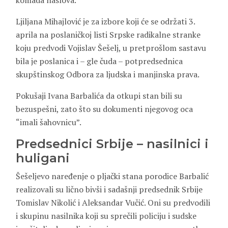
komada naslova.
Ljiljana Mihajlović je za izbore koji će se održati 3.
aprila na poslaničkoj listi Srpske radikalne stranke
koju predvodi Vojislav Šešelj, u pretprošlom sastavu
bila je poslanica i – gle čuda – potpredsednica
skupštinskog Odbora za ljudska i manjinska prava.
Pokušaji Ivana Barbalića da otkupi stan bili su
bezuspešni, zato što su dokumenti njegovog oca
“imali šahovnicu”.
Predsednici Srbije – nasilnici i
huligani
Šešeljevo naređenje o pljački stana porodice Barbalić
realizovali su lično bivši i sadašnji predsednik Srbije
Tomislav Nikolić i Aleksandar Vučić. Oni su predvodili
i skupinu nasilnika koji su sprečili policiju i sudske