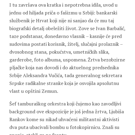
I tu završava ova kratka i nepotrebna idila, uvod u
jednu od hiljada priča o fašizmu u Srbiji: bankarski
službenik je Hrvat koji nije ni sanjao da će mu taj
biografski detalj obeležiti život. Zove se Ivan Barbalić,
taze podstanar, donedavno vlasnik – kasnije će pred
sudovima postati korisnik, žitelj, slučajni prolaznik –
dvosobnog stana, pokućstva, umetničkih slika,
garderobe, foto albuma, uspomena. Žrtva bezobzirne
pljačke koja nas dovodi i do aktuelnog predsednika
Srbije Aleksandra Vučića, tada generalnog sekretara
Srpske radikalne stranke koja je osvojila apsolutnu
vlast u opštini Zemun.
Šef tamburaškog orkestra koji čujemo kao zavodljivi
background ove ekspozicije je još jedna žrtva, Ljubiša
Rankov kome su nikad uhvaćeni militantni aktivisti
dva puta ubacivali bombu u fotokopirnicu. Znali su