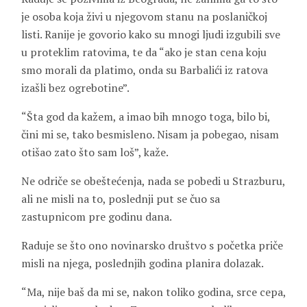
je osoba koja živi u njegovom stanu na poslaničkoj
listi. Ranije je govorio kako su mnogi ljudi izgubili sve
u proteklim ratovima, te da “ako je stan cena koju
smo morali da platimo, onda su Barbalići iz ratova
izašli bez ogrebotine”.
“Šta god da kažem, a imao bih mnogo toga, bilo bi,
čini mi se, tako besmisleno. Nisam ja pobegao, nisam
otišao zato što sam loš”, kaže.
Ne odriče se obeštećenja, nada se pobedi u Strazburu,
ali ne misli na to, poslednji put se čuo sa
zastupnicom pre godinu dana.
Raduje se što ono novinarsko društvo s početka priče
misli na njega, poslednjih godina planira dolazak.
“Ma, nije baš da mi se, nakon toliko godina, srce cepa,