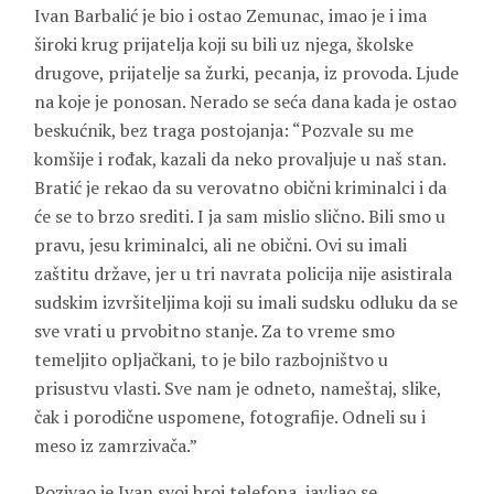
Ivan Barbalić je bio i ostao Zemunac, imao je i ima
široki krug prijatelja koji su bili uz njega, školske
drugove, prijatelje sa žurki, pecanja, iz provoda. Ljude
na koje je ponosan. Nerado se seća dana kada je ostao
beskućnik, bez traga postojanja: “Pozvale su me
komšije i rođak, kazali da neko provaljuje u naš stan.
Bratić je rekao da su verovatno obični kriminalci i da
će se to brzo srediti. I ja sam mislio slično. Bili smo u
pravu, jesu kriminalci, ali ne obični. Ovi su imali
zaštitu države, jer u tri navrata policija nije asistirala
sudskim izvršiteljima koji su imali sudsku odluku da se
sve vrati u prvobitno stanje. Za to vreme smo
temeljito opljačkani, to je bilo razbojništvo u
prisustvu vlasti. Sve nam je odneto, nameštaj, slike,
čak i porodične uspomene, fotografije. Odneli su i
meso iz zamrzivača.”
Pozivao je Ivan svoj broj telefona, javljao se