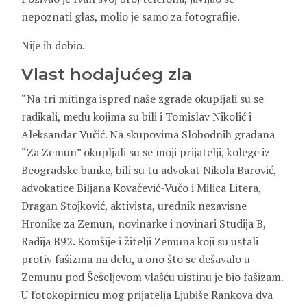
nepoznati glas, molio je samo za fotografije.
Nije ih dobio.
Vlast hodajućeg zla
“Na tri mitinga ispred naše zgrade okupljali su se
radikali, među kojima su bili i Tomislav Nikolić i
Aleksandar Vučić. Na skupovima Slobodnih građana
“Za Zemun” okupljali su se moji prijatelji, kolege iz
Beogradske banke, bili su tu advokat Nikola Barović,
advokatice Biljana Kovačević-Vučo i Milica Litera,
Dragan Stojković, aktivista, urednik nezavisne
Hronike za Zemun, novinarke i novinari Studija B,
Radija B92. Komšije i žitelji Zemuna koji su ustali
protiv fašizma na delu, a ono što se dešavalo u
Zemunu pod Šešeljevom vlašću uistinu je bio fašizam.
U fotokopirnicu mog prijatelja Ljubiše Rankova dva