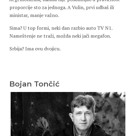
proporcije sto za jednoga. A Vulin, prvi udbaš ili
ministar, manje važno.
Sima? U top formi, neki dan razbio auto TV N1.
Nameštenje ne traži, možda neki jači megafon.
Srbija? Ima ovu dvojicu.
Bojan Tončić