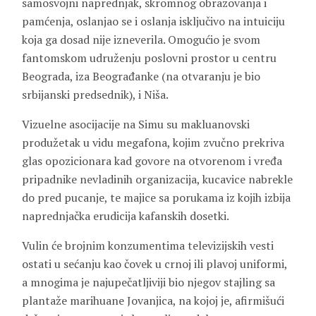
samosvojni naprednjak, skromnog obrazovanja i
pamćenja, oslanjao se i oslanja isključivo na intuiciju
koja ga dosad nije izneverila. Omogućio je svom
fantomskom udruženju poslovni prostor u centru
Beograda, iza Beograđanke (na otvaranju je bio
srbijanski predsednik), i Niša.
Vizuelne asocijacije na Simu su makluanovski
produžetak u vidu megafona, kojim zvučno prekriva
glas opozicionara kad govore na otvorenom i vređa
pripadnike nevladinih organizacija, kucavice nabrekle
do pred pucanje, te majice sa porukama iz kojih izbija
naprednjačka erudicija kafanskih dosetki.
Vulin će brojnim konzumentima televizijskih vesti
ostati u sećanju kao čovek u crnoj ili plavoj uniformi,
a mnogima je najupečatljiviji bio njegov stajling sa
plantaže marihuane Jovanjica, na kojoj je, afirmišući