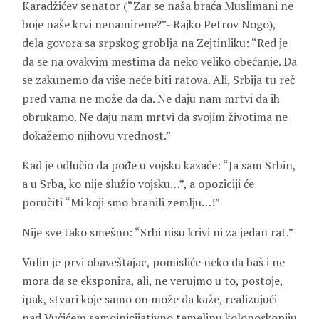
Karadžićev senator (“Zar se naša braća Muslimani ne
boje naše krvi nenamirene?”- Rajko Petrov Nogo),
dela govora sa srpskog groblja na Zejtinliku: “Red je
da se na ovakvim mestima da neko veliko obećanje. Da
se zakunemo da više neće biti ratova. Ali, Srbija tu reč
pred vama ne može da da. Ne daju nam mrtvi da ih
obrukamo. Ne daju nam mrtvi da svojim životima ne
dokažemo njihovu vrednost.”
Kad je odlučio da pođe u vojsku kazaće: “Ja sam Srbin,
a u Srba, ko nije služio vojsku…”, a opoziciji će
poručiti “Mi koji smo branili zemlju…!”
Nije sve tako smešno: “Srbi nisu krivi ni za jedan rat.”
Vulin je prvi obaveštajac, pomisliće neko da baš i ne
mora da se eksponira, ali, ne verujmo u to, postoje,
ipak, stvari koje samo on može da kaže, realizujući
nad Vučićem samoinicijativno temeljnu kolonoskopiju