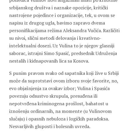
posledica Vulinov novi angažman imati po krhotine
srbijanskog društva i naznake opozicije, kritički
nastrojene pojedince i organizacije, tek, u ovom se
napisu iz drugog ugla, bavimo zapravo dvema
personifikacijama režima Aleksandra Vučića. Različiti
su nivoi, slični metodi delovanja i kreativno-
intelektualni dosezi. Uz Vulina to je njegov glasniji
saborac, istrajni Simo Spasić, predsednik Udruženja
nestalih i kidnapovanih lica sa Kosova.
S punim pravom svako od sapatnika koji žive u Srbiji
može da suprotstavi ovom izboru svoje favorite, no,
evo objašnjenja za ovakav izbor; Vulina i Spasića
povezuju odsustvo skrupula, presuđena ili
nepotvrđena kriminogena prošlost, bahatost u
iznošenju ordinarnih, na momente (u Vulinovom
slučaju) i opasnih nebuloza i logičkih paradoksa.
Nesvarljivih gluposti i bolesnih uvreda.