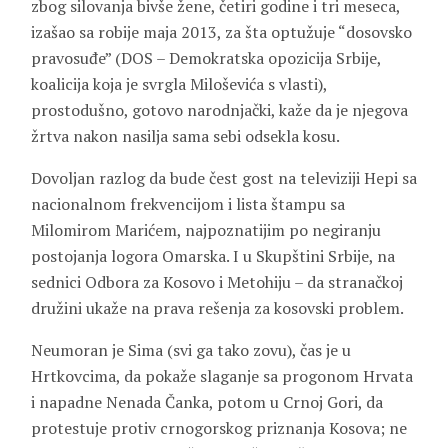
zbog silovanja bivše žene, četiri godine i tri meseca,
izašao sa robije maja 2013, za šta optužuje “dosovsko
pravosuđe” (DOS – Demokratska opozicija Srbije,
koalicija koja je svrgla Miloševića s vlasti),
prostodušno, gotovo narodnjački, kaže da je njegova
žrtva nakon nasilja sama sebi odsekla kosu.
Dovoljan razlog da bude čest gost na televiziji Hepi sa
nacionalnom frekvencijom i lista štampu sa
Milomirom Marićem, najpoznatijim po negiranju
postojanja logora Omarska. I u Skupštini Srbije, na
sednici Odbora za Kosovo i Metohiju – da stranačkoj
družini ukaže na prava rešenja za kosovski problem.
Neumoran je Sima (svi ga tako zovu), čas je u
Hrtkovcima, da pokaže slaganje sa progonom Hrvata
i napadne Nenada Čanka, potom u Crnoj Gori, da
protestuje protiv crnogorskog priznanja Kosova; ne