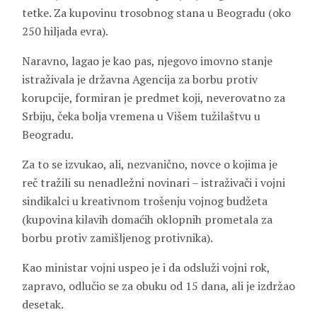
tetke. Za kupovinu trosobnog stana u Beogradu (oko
250 hiljada evra).
Naravno, lagao je kao pas, njegovo imovno stanje
istraživala je državna Agencija za borbu protiv
korupcije, formiran je predmet koji, neverovatno za
Srbiju, čeka bolja vremena u Višem tužilaštvu u
Beogradu.
Za to se izvukao, ali, nezvanično, novce o kojima je
reč tražili su nenadležni novinari – istraživači i vojni
sindikalci u kreativnom trošenju vojnog budžeta
(kupovina kilavih domaćih oklopnih prometala za
borbu protiv zamišljenog protivnika).
Kao ministar vojni uspeo je i da odsluži vojni rok,
zapravo, odlučio se za obuku od 15 dana, ali je izdržao
desetak.