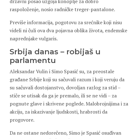
državni posao uzgoja konoplje za dobro
raspoloženje, nosio radničke treger-pantalone.
Previše informacija, pogotovu za srećnike koji nisu
videli ni čuli ova dva pojavna oblika života, endemske
naprednjake vulgaris.
Srbija danas – robijaš u
parlamentu
Aleksandar Vulin i Simo Spasić su, za preostale
građane Srbije koji su sačuvali razum i koji veruju da
su sačuvali dostojanstvo, dovoljan razlog za stid –
stiče se utisak da ga je premalo, ili se ne vidi – za
pognute glave i skrivene poglede. Malobrojnijima i za
akciju, za iskazivanje ljudskosti, hrabrosti da
progovore.
Da ne ostane nedorečeno, Simo je Spasić osuđivan