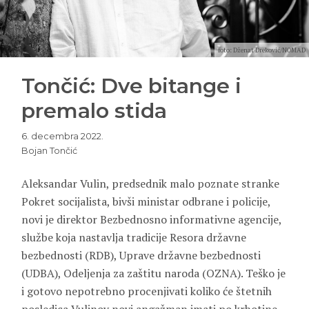
foto: Dženat Dreković/NOMAD
Tončić: Dve bitange i
premalo stida
6. decembra 2022.
Bojan Tončić
Aleksandar Vulin, predsednik malo poznate stranke
Pokret socijalista, bivši ministar odbrane i policije,
novi je direktor Bezbednosno informativne agencije,
službe koja nastavlja tradicije Resora državne
bezbednosti (RDB), Uprave državne bezbednosti
(UDBA), Odeljenja za zaštitu naroda (OZNA). Teško je
i gotovo nepotrebno procenjivati koliko će štetnih