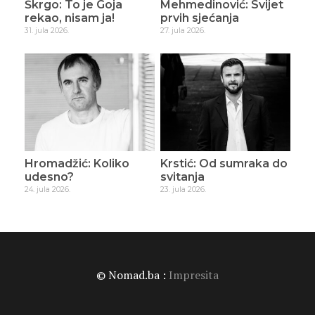
Škrgo: To je Goja
Mehmedinović: Svijet
rekao, nisam ja!
prvih sjećanja
31. jula 2026.
27. jula 2026.
Hromadžić: Koliko
Krstić: Od sumraka do
udesno?
svitanja
24. jula 2026.
23. jula 2026.
© Nomad.ba :
Impresita