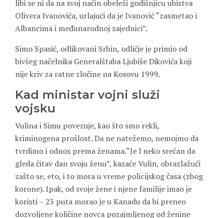
libi se ni da na svoj način obeleži godišnjicu ubistva
Olivera Ivanovića, urlajući da je Ivanović “zasmetao i
Albancima i međunarodnoj zajednici”.
Simo Spasić, odlikovani Srbin, odličje je primio od
bivšeg načelnika Generalštaba Ljubiše Dikovića koji
nije kriv za ratne zločine na Kosovu 1999.
Kad ministar vojni služi
vojsku
Vulina i Simu povezuje, kao što smo rekli,
kriminogena prošlost. Da ne natežemo, nemojmo da
tvrdimo i odnos prema ženama.“Je l neko srećan da
gleda čitav dan svoju ženu”, kazaće Vulin, obrazlažući
zašto se, eto, i to mora u vreme policijskog časa (zbog
korone). Ipak, od svoje žene i njene familije imao je
koristi – 23 puta morao je u Kanadu da bi preneo
dozvoljene količine novca pozajmljenog od ženine