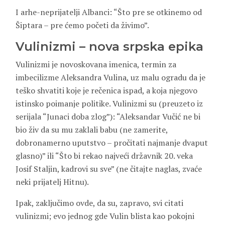
I arhe-neprijatelji Albanci: “Što pre se otkinemo od
Šiptara – pre ćemo početi da živimo”.
Vulinizmi – nova srpska epika
Vulinizmi je novoskovana imenica, termin za
imbecilizme Aleksandra Vulina, uz malu ogradu da je
teško shvatiti koje je rečenica ispad, a koja njegovo
istinsko poimanje politike. Vulinizmi su (preuzeto iz
serijala “Junaci doba zlog”): “Aleksandar Vučić ne bi
bio živ da su mu zaklali babu (ne zamerite,
dobronamerno uputstvo – pročitati najmanje dvaput
glasno)” ili “Što bi rekao najveći državnik 20. veka
Josif Staljin, kadrovi su sve” (ne čitajte naglas, zvaće
neki prijatelj Hitnu).
Ipak, zaključimo ovde, da su, zapravo, svi citati
vulinizmi; evo jednog gde Vulin blista kao pokojni