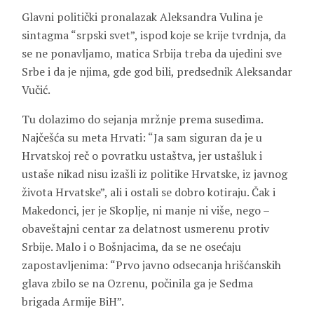
Glavni politički pronalazak Aleksandra Vulina je
sintagma “srpski svet”, ispod koje se krije tvrdnja, da
se ne ponavljamo, matica Srbija treba da ujedini sve
Srbe i da je njima, gde god bili, predsednik Aleksandar
Vučić.
Tu dolazimo do sejanja mržnje prema susedima.
Najčešća su meta Hrvati: “Ja sam siguran da je u
Hrvatskoj reč o povratku ustaštva, jer ustašluk i
ustaše nikad nisu izašli iz politike Hrvatske, iz javnog
života Hrvatske”, ali i ostali se dobro kotiraju. Čak i
Makedonci, jer je Skoplje, ni manje ni više, nego –
obaveštajni centar za delatnost usmerenu protiv
Srbije. Malo i o Bošnjacima, da se ne osećaju
zapostavljenima: “Prvo javno odsecanja hrišćanskih
glava zbilo se na Ozrenu, počinila ga je Sedma
brigada Armije BiH”.