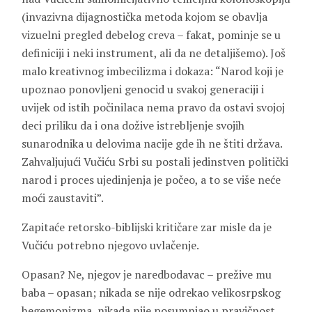
(invazivna dijagnostička metoda kojom se obavlja
vizuelni pregled debelog creva – fakat, pominje se u
definiciji i neki instrument, ali da ne detaljišemo). Još
malo kreativnog imbecilizma i dokaza: “Narod koji je
upoznao ponovljeni genocid u svakoj generaciji i
uvijek od istih počinilaca nema pravo da ostavi svojoj
deci priliku da i ona dožive istrebljenje svojih
sunarodnika u delovima nacije gde ih ne štiti država.
Zahvaljujući Vučiću Srbi su postali jedinstven politički
narod i proces ujedinjenja je počeo, a to se više neće
moći zaustaviti”.
Zapitaće retorsko-biblijski kritičare zar misle da je
Vučiću potrebno njegovo uvlačenje.
Opasan? Ne, njegov je naredbodavac – prežive mu
baba – opasan; nikada se nije odrekao velikosrpskog
hegemonizma, nikada nije posumnjao u pravičnost