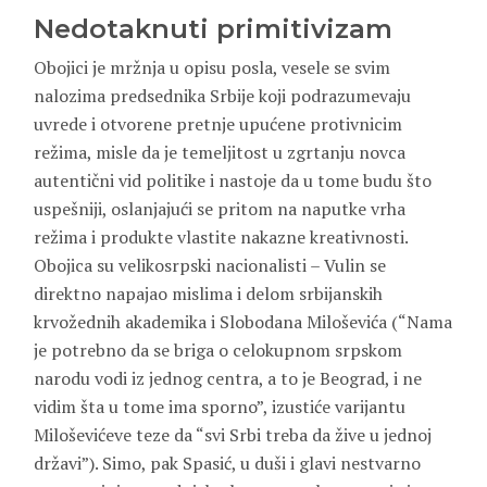
Nedotaknuti primitivizam
Obojici je mržnja u opisu posla, vesele se svim
nalozima predsednika Srbije koji podrazumevaju
uvrede i otvorene pretnje upućene protivnicim
režima, misle da je temeljitost u zgrtanju novca
autentični vid politike i nastoje da u tome budu što
uspešniji, oslanjajući se pritom na naputke vrha
režima i produkte vlastite nakazne kreativnosti.
Obojica su velikosrpski nacionalisti – Vulin se
direktno napajao mislima i delom srbijanskih
krvožednih akademika i Slobodana Miloševića (“Nama
je potrebno da se briga o celokupnom srpskom
narodu vodi iz jednog centra, a to je Beograd, i ne
vidim šta u tome ima sporno”, izustiće varijantu
Miloševićeve teze da “svi Srbi treba da žive u jednoj
državi”). Simo, pak Spasić, u duši i glavi nestvarno