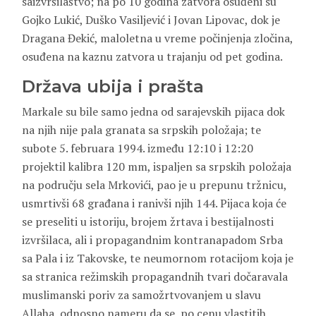
saizvršilaštvo; na po 10 godina zatvora osuđeni su
Gojko Lukić, Duško Vasiljević i Jovan Lipovac, dok je
Dragana Đekić, maloletna u vreme počinjenja zločina,
osuđena na kaznu zatvora u trajanju od pet godina.
Država ubija i prašta
Markale su bile samo jedna od sarajevskih pijaca dok
na njih nije pala granata sa srpskih položaja; te
subote 5. februara 1994. između 12:10 i 12:20
projektil kalibra 120 mm, ispaljen sa srpskih položaja
na području sela Mrkovići, pao je u prepunu tržnicu,
usmrtivši 68 građana i ranivši njih 144. Pijaca koja će
se preseliti u istoriju, brojem žrtava i bestijalnosti
izvršilaca, ali i propagandnim kontranapadom Srba
sa Pala i iz Takovske, te neumornom rotacijom koja je
sa stranica režimskih propagandnih tvari dočaravala
muslimanski poriv za samožrtvovanjem u slavu
Allaha, odnosno nameru da se, po cenu vlastitih