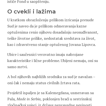
ističe Fond u saopštenju.
O cvekli i lažima
U kratkom obrazloženju prilikom izricanja presude
Sud je naveo da je prilikom odmeravanja kazne
optuženima cenio njihovu dosadašnju neosuđivanost,
teške životne prilike, nedostatak sredstava za život,
kao i zdravstveno stanje optuženog Jovana Lipovca.
Ubice i saučesnici verovatno imaju nabrojane
karakteristike i lične probleme. Ubijeni nemaju, oni su
samo mrtvi.
A bol njihovih najbližih srodnika za sud je navažan –
oni čak i nemaju status civilnih žrtava rata
.
Projektil ispaljen je sa Kalemegdana, usmeravan sa
Pala,
Made in Serbia,
poklonjen braći u sestrinskoj
zločinačkoj vojsci, iz države nepravedne nevinosti,