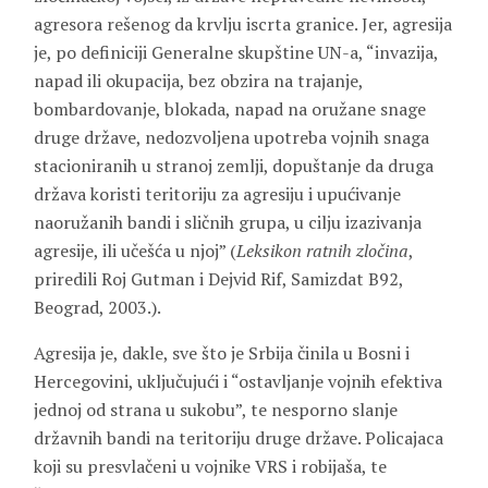
agresora rešenog da krvlju iscrta granice. Jer, agresija
je, po definiciji Generalne skupštine UN-a, “invazija,
napad ili okupacija, bez obzira na trajanje,
bombardovanje, blokada, napad na oružane snage
druge države, nedozvoljena upotreba vojnih snaga
stacioniranih u stranoj zemlji, dopuštanje da druga
država koristi teritoriju za agresiju i upućivanje
naoružanih bandi i sličnih grupa, u cilju izazivanja
agresije, ili učešća u njoj” (
Leksikon ratnih zločina
,
priredili Roj Gutman i Dejvid Rif, Samizdat B92,
Beograd, 2003.).
Agresija je, dakle, sve što je Srbija činila u Bosni i
Hercegovini, uključujući i “ostavljanje vojnih efektiva
jednoj od strana u sukobu”, te nesporno slanje
državnih bandi na teritoriju druge države. Policajaca
koji su presvlačeni u vojnike VRS i robijaša, te