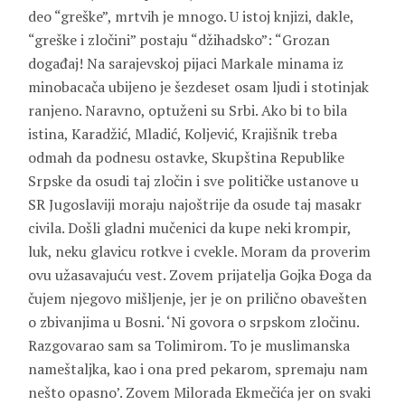
deo “greške”, mrtvih je mnogo. U istoj knjizi, dakle,
“greške i zločini” postaju “džihadsko”: “Grozan
događaj! Na sarajevskoj pijaci Markale minama iz
minobacača ubijeno je šezdeset osam ljudi i stotinjak
ranjeno. Naravno, optuženi su Srbi. Ako bi to bila
istina, Karadžić, Mladić, Koljević, Krajišnik treba
odmah da podnesu ostavke, Skupština Republike
Srpske da osudi taj zločin i sve političke ustanove u
SR Jugoslaviji moraju najoštrije da osude taj masakr
civila. Došli gladni mučenici da kupe neki krompir,
luk, neku glavicu rotkve i cvekle. Moram da proverim
ovu užasavajuću vest. Zovem prijatelja Gojka Đoga da
čujem njegovo mišljenje, jer je on prilično obavešten
o zbivanjima u Bosni. ‘Ni govora o srpskom zločinu.
Razgovarao sam sa Tolimirom. To je muslimanska
nameštaljka, kao i ona pred pekarom, spremaju nam
nešto opasno’. Zovem Milorada Ekmečića jer on svaki