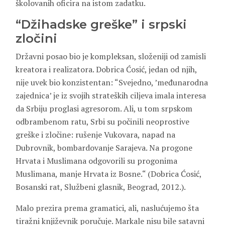
školovanih oficira na istom zadatku.
“Džihadske greške” i srpski
zločini
Državni posao bio je kompleksan, složeniji od zamisli
kreatora i realizatora. Dobrica Ćosić, jedan od njih,
nije uvek bio konzistentan: “Svejedno, ’međunarodna
zajednica’ je iz svojih strateških ciljeva imala interesa
da Srbiju proglasi agresorom. Ali, u tom srpskom
odbrambenom ratu, Srbi su počinili neoprostive
greške i zločine: rušenje Vukovara, napad na
Dubrovnik, bombardovanje Sarajeva. Na progone
Hrvata i Muslimana odgovorili su progonima
Muslimana, manje Hrvata iz Bosne.“ (Dobrica Ćosić,
Bosanski rat, Službeni glasnik, Beograd, 2012.).
Malo prezira prema gramatici, ali, naslućujemo šta
tiražni književnik poručuje. Markale nisu bile satavni