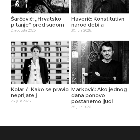
Šarčević: „Hrvatsko
Haverić: Konstitutivni
pitanje“ pred sudom
narod debila
2. augusta 2026.
30. jula 2026.
Kolarić: Kako se pravio
Marković: Ako jednog
neprijatelj
dana ponovo
postanemo ljudi
26. jula 2026.
25. jula 2026.