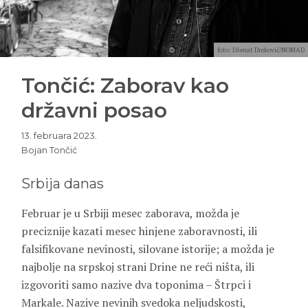
foto: Dženat Dreković/NOMAD
Tončić: Zaborav kao
državni posao
13. februara 2023.
Bojan Tončić
Srbija danas
Februar je u Srbiji mesec zaborava, možda je
preciznije kazati mesec hinjene zaboravnosti, ili
falsifikovane nevinosti, silovane istorije; a možda je
najbolje na srpskoj strani Drine ne reći ništa, ili
izgovoriti samo nazive dva toponima – Štrpci i
Markale. Nazive nevinih svedoka neljudskosti,