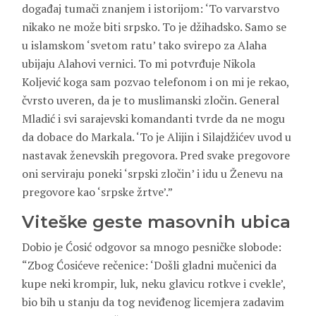
događaj tumači znanjem i istorijom: ‘To varvarstvo
nikako ne može biti srpsko. To je džihadsko. Samo se
u islamskom ‘svetom ratu’ tako svirepo za Alaha
ubijaju Alahovi vernici. To mi potvrđuje Nikola
Koljević koga sam pozvao telefonom i on mi je rekao,
čvrsto uveren, da je to muslimanski zločin. General
Mladić i svi sarajevski komandanti tvrde da ne mogu
da dobace do Markala. ‘To je Alijin i Silajdžićev uvod u
nastavak ženevskih pregovora. Pred svake pregovore
oni serviraju poneki ‘srpski zločin’ i idu u Ženevu na
pregovore kao ‘srpske žrtve’.”
Viteške geste masovnih ubica
Dobio je Ćosić odgovor sa mnogo pesničke slobode:
“Zbog Ćosićeve rečenice: ‘Došli gladni mučenici da
kupe neki krompir, luk, neku glavicu rotkve i cvekle’,
bio bih u stanju da tog neviđenog licemjera zadavim