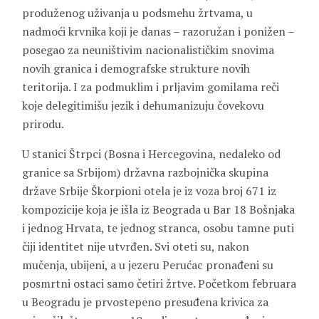
produženog uživanja u podsmehu žrtvama, u
nadmoći krvnika koji je danas – razoružan i ponižen –
posegao za neuništivim nacionalističkim snovima
novih granica i demografske strukture novih
teritorija. I za podmuklim i prljavim gomilama reči
koje delegitimišu jezik i dehumanizuju čovekovu
prirodu.
U stanici Štrpci (Bosna i Hercegovina, nedaleko od
granice sa Srbijom) državna razbojnička skupina
države Srbije Škorpioni otela je iz voza broj 671 iz
kompozicije koja je išla iz Beograda u Bar 18 Bošnjaka
i jednog Hrvata, te jednog stranca, osobu tamne puti
čiji identitet nije utvrđen. Svi oteti su, nakon
mučenja, ubijeni, a u jezeru Perućac pronađeni su
posmrtni ostaci samo četiri žrtve. Početkom februara
u Beogradu je prvostepeno presuđena krivica za