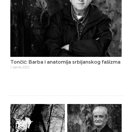
Tončić: Barba i anatomija srbijanskog fašizma
Ton
1. aprila 2022.
8. ap