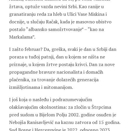
žrtava, optuže vazda nevini Srbi. Kao ranije u
granatiranju reda za hleb u Ulici Vase Miskina i
docnije, u slučaju Račak, kada je masovno ubistvo
postalo “albansko samožrtvovanje” – “kao na
Markalama”.
I zašto februar? Da, greška, svaki je dan u Srbiji dan
poraza u tuđoj patnji, dan u kojem se ništa ne
priznaje, u kojem žrtve postaju krivci. Dan za nove
propagandne bravure nacionalista i domaćih
plaćenika, za trovanje dolazećih generacija
izmišljotinama i mitomanijom.
I još koja o nasleđu i podrazumevajućim
olakšavajućim okolnostima: za zločin u Štrpcima
pred sudom u Bijelom Polju 2002. godine osuđen je
Nebojša Ranisavljević na kaznu zatvora od 15 godina.
Sud Bosne i Hercegovine je 2022, odnosno 2023.