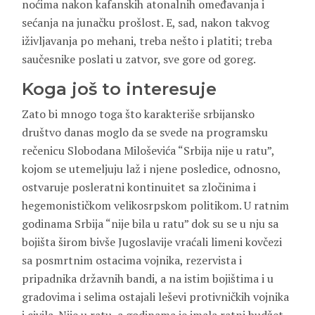
noćima nakon kafanskih atonalnih omeđavanja i
sećanja na junačku prošlost. E, sad, nakon takvog
iživljavanja po mehani, treba nešto i platiti; treba
saučesnike poslati u zatvor, sve gore od goreg.
Koga još to interesuje
Zato bi mnogo toga što karakteriše srbijansko
društvo danas moglo da se svede na programsku
rečenicu Slobodana Miloševića “Srbija nije u ratu”,
kojom se utemeljuju laž i njene posledice, odnosno,
ostvaruje posleratni kontinuitet sa zločinima i
hegemonističkom velikosrpskom politikom. U ratnim
godinama Srbija “nije bila u ratu” dok su se u nju sa
bojišta širom bivše Jugoslavije vraćali limeni kovčezi
sa posmrtnim ostacima vojnika, rezervista i
pripadnika državnih bandi, a na istim bojištima i u
gradovima i selima ostajali leševi protivničkih vojnika