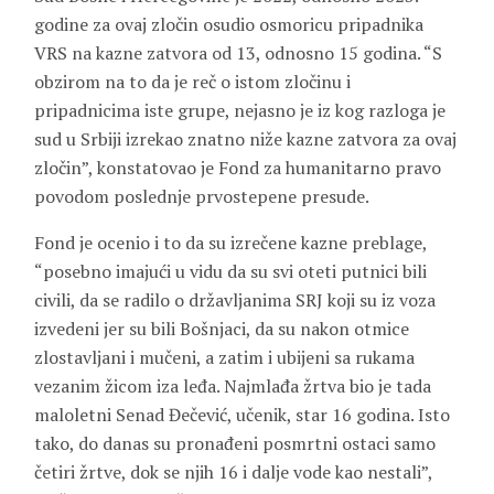
godine za ovaj zločin osudio osmoricu pripadnika
VRS na kazne zatvora od 13, odnosno 15 godina. “S
obzirom na to da je reč o istom zločinu i
pripadnicima iste grupe, nejasno je iz kog razloga je
sud u Srbiji izrekao znatno niže kazne zatvora za ovaj
zločin”, konstatovao je Fond za humanitarno pravo
povodom poslednje prvostepene presude.
Fond je ocenio i to da su izrečene kazne preblage,
“posebno imajući u vidu da su svi oteti putnici bili
civili, da se radilo o državljanima SRJ koji su iz voza
izvedeni jer su bili Bošnjaci, da su nakon otmice
zlostavljani i mučeni, a zatim i ubijeni sa rukama
vezanim žicom iza leđa. Najmlađa žrtva bio je tada
maloletni Senad Đečević, učenik, star 16 godina. Isto
tako, do danas su pronađeni posmrtni ostaci samo
četiri žrtve, dok se njih 16 i dalje vode kao nestali”,