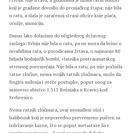
i civila. Nije u ratu, a godinama je imala ratni budžet
koji je građane dovodio do prosjačkog štapa; nije bila
u ratu, a slala je zaraćenoj strani oficire koje plaća,
oružje, municiju.
Danas lako dolazimo do očiglednog državnog
razloga: Srbija nije bila u ratu, pa ne mora da brine o
invalidima rata, o porodicama žrtava, o najmanje 80
hiljada hodajućih bombi, vlasnika postraumatskog
stresnog poremećaja. Nije bila u ratu, pa nije počinila
ratne zločine, nema svojih ratnih zločinaca, može da
fingira suđenja i oteže postupke, poput onog za
masovno ubistvo 1.313 Bošnjaka u Kravici kod
Srebrenice.
Nema ratnih zločinaca, ovaj neosuđeni ološ i
bašibozuk koji je nepravedno prevremeno pušten sa
izdržavanje kazne, što se poput metastaze šire