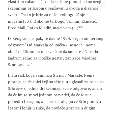
vlastitim rukama, čak i da se time ponosim kao svojim
skromnim prilogom uljepšavanju ovoga nakaznog
svijeta. Pa ko je kriv za naše troipogodišnje
mučeništvo (…) ako ne ti, Đogo, Tolimir, Ekmečić,
Prco Mali, Ratko Mladić, majci vam (…)?!”
Iz Beograda je, pak, te davne 1994. stigao odmereniji
odgovor: “Od Markala od Račka / Jasno je i nema
oblačka / Sumnje: oni sve čine da smeste / Narodu
kadrom samo za viteške geste”, zapisaće Miodrag
Stanisavljević.
I, šta sad, koga zanimaju Štrpci i Markale. Nema
pitanja, saučesnici koji su više puta glasali za to da svi
Srbi žive u jednoj državi imaju svoje odgovore; znaju
da će im se snovi jednom ostvariti, da će Rusija
pobediti Ukrajinu, ali i sve ostale, pa će Srbi ponovo
šestar i lenjir u ruke, da povlače granice u dugim