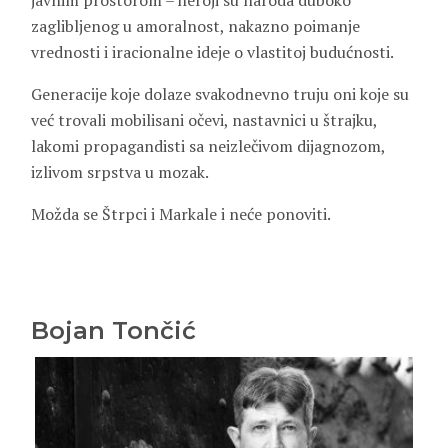
javnim prostorom – heroji su naroda duboko
zaglibljenog u amoralnost, nakazno poimanje
vrednosti i iracionalne ideje o vlastitoj budućnosti.
Generacije koje dolaze svakodnevno truju oni koje su
već trovali mobilisani očevi, nastavnici u štrajku,
lakomi propagandisti sa neizlečivom dijagnozom,
izlivom srpstva u mozak.
Možda se Štrpci i Markale i neće ponoviti.
Bojan Tončić