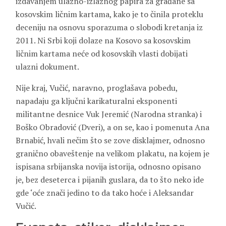
izdavanjem ulazno-izlaznog papira za građane sa
kosovskim ličnim kartama, kako je to činila proteklu
deceniju na osnovu sporazuma o slobodi kretanja iz
2011. Ni Srbi koji dolaze na Kosovo sa kosovskim
ličnim kartama neće od kosovskih vlasti dobijati
ulazni dokument.
Nije kraj, Vučić, naravno, proglašava pobedu,
napadaju ga ključni karikaturalni eksponenti
militantne desnice Vuk Jeremić (Narodna stranka) i
Boško Obradović (Dveri), a on se, kao i pomenuta Ana
Brnabić, hvali nečim što se zove disklajmer, odnosno
granično obaveštenje na velikom plakatu, na kojem je
ispisana srbijanska novija istorija, odnosno opisano
je, bez deseterca i pijanih guslara, da to što neko ide
gde ‘oće znači jedino to da tako hoće i Aleksandar
Vučić.