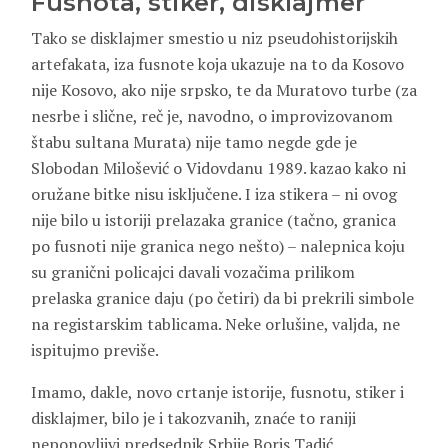
Fusnota, stiker, disklajmer
Tako se disklajmer smestio u niz pseudohistorijskih
artefakata, iza fusnote koja ukazuje na to da Kosovo
nije Kosovo, ako nije srpsko, te da Muratovo turbe (za
nesrbe i slične, reč je, navodno, o improvizovanom
štabu sultana Murata) nije tamo negde gde je
Slobodan Milošević o Vidovdanu 1989. kazao kako ni
oružane bitke nisu isključene. I iza stikera – ni ovog
nije bilo u istoriji prelazaka granice (tačno, granica
po fusnoti nije granica nego nešto) – nalepnica koju
su granični policajci davali vozačima prilikom
prelaska granice daju (po četiri) da bi prekrili simbole
na registarskim tablicama. Neke orlušine, valjda, ne
ispitujmo previše.
Imamo, dakle, novo crtanje istorije, fusnotu, stiker i
disklajmer, bilo je i takozvanih, znaće to raniji
neponovljivi predsednik Srbije Boris Tadić,