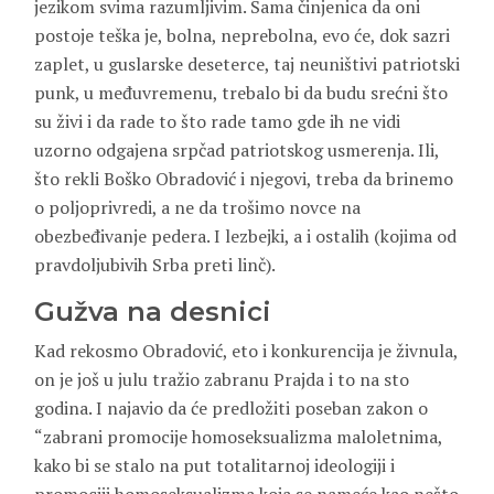
jezikom svima razumljivim. Sama činjenica da oni
postoje teška je, bolna, neprebolna, evo će, dok sazri
zaplet, u guslarske deseterce, taj neuništivi patriotski
punk, u međuvremenu, trebalo bi da budu srećni što
su živi i da rade to što rade tamo gde ih ne vidi
uzorno odgajena srpčad patriotskog usmerenja. Ili,
što rekli Boško Obradović i njegovi, treba da brinemo
o poljoprivredi, a ne da trošimo novce na
obezbeđivanje pedera. I lezbejki, a i ostalih (kojima od
pravdoljubivih Srba preti linč).
Gužva na desnici
Kad rekosmo Obradović, eto i konkurencija je živnula,
on je još u julu tražio zabranu Prajda i to na sto
godina. I najavio da će predložiti poseban zakon o
“zabrani promocije homoseksualizma maloletnima,
kako bi se stalo na put totalitarnoj ideologiji i