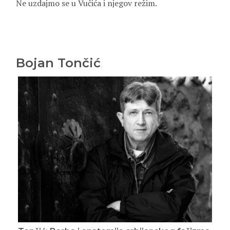
Ne uzdajmo se u Vučića i njegov režim.
Bojan Tončić