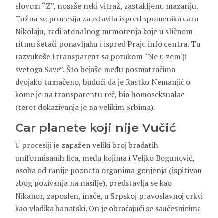
slovom “Z”, nosaše neki vitraž, zastakljenu mazariju.
Tužna se procesija zaustavila ispred spomenika caru
Nikolaju, radi atonalnog mrmorenja koje u sličnom
ritmu šetači ponavljahu i ispred Prajd info centra. Tu
razvukoše i transparent sa porukom “Ne u zemlji
svetoga Save”. Što bejaše među posmatračima
dvojako tumačeno, budući da je Rastko Nemanjić o
kome je na transparentu reč, bio homoseksualac
(teret dokazivanja je na velikim Srbima).
Car planete koji nije Vučić
U procesiji je zapažen veliki broj bradatih
uniformisanih lica, među kojima i Veljko Bogunović,
osoba od ranije poznata organima gonjenja (ispitivan
zbog pozivanja na nasilje), predstavlja se kao
Nikanor, zaposlen, inače, u Srpskoj pravoslavnoj crkvi
kao vladika banatski. On je obraćajući se saučesnicima