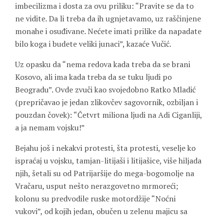
imbecilizma i dosta za ovu priliku: “Pravite se da to
ne vidite. Da li treba da ih ugnjetavamo, uz raščinjene
monahe i osuđivane. Nećete imati prilike da napadate
bilo koga i budete veliki junaci”, kazaće Vučić.
Uz opasku da “nema redova kada treba da se brani
Kosovo, ali ima kada treba da se tuku ljudi po
Beogradu”. Ovde zvuči kao svojedobno Ratko Mladić
(prepričavao je jedan zlikovčev sagovornik, ozbiljan i
pouzdan čovek): “Četvrt miliona ljudi na Adi Ciganliji,
a ja nemam vojsku!”
Bejahu još i nekakvi protesti, šta protesti, veselje ko
ispraćaj u vojsku, tamjan-litijaši i litijašice, više hiljada
njih, šetali su od Patrijaršije do mega-bogomolje na
Vračaru, usput nešto nerazgovetno mrmoreći;
kolonu su predvodile ruske motordžije “Noćni
vukovi”, od kojih jedan, obučen u zelenu majicu sa