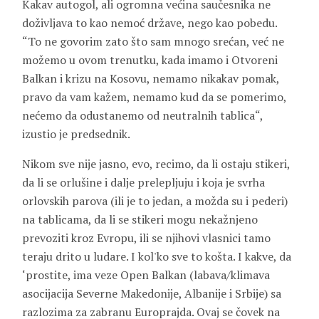
Kakav autogol, ali ogromna većina saučesnika ne
doživljava to kao nemoć države, nego kao pobedu.
“To ne govorim zato što sam mnogo srećan, već ne
možemo u ovom trenutku, kada imamo i Otvoreni
Balkan i krizu na Kosovu, nemamo nikakav pomak,
pravo da vam kažem, nemamo kud da se pomerimo,
nećemo da odustanemo od neutralnih tablica“,
izustio je predsednik.
Nikom sve nije jasno, evo, recimo, da li ostaju stikeri,
da li se orlušine i dalje prelepljuju i koja je svrha
orlovskih parova (ili je to jedan, a možda su i pederi)
na tablicama, da li se stikeri mogu nekažnjeno
prevoziti kroz Evropu, ili se njihovi vlasnici tamo
teraju drito u ludare. I kol'ko sve to košta. I kakve, da
‘prostite, ima veze Open Balkan (labava/klimava
asocijacija Severne Makedonije, Albanije i Srbije) sa
razlozima za zabranu Europrajda. Ovaj se čovek na