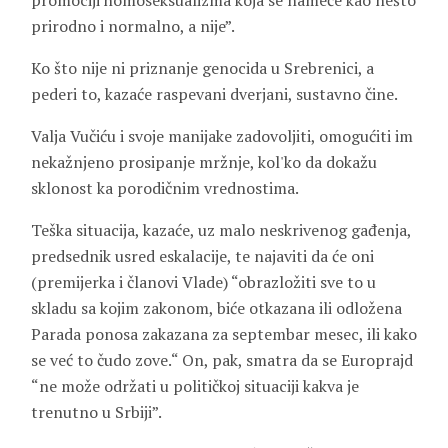
promociji homoseksualizma koja se nameće kao nešto
prirodno i normalno, a nije”.
Ko što nije ni priznanje genocida u Srebrenici, a
pederi to, kazaće raspevani dverjani, sustavno čine.
Valja Vučiću i svoje manijake zadovoljiti, omogućiti im
nekažnjeno prosipanje mržnje, kol'ko da dokažu
sklonost ka porodičnim vrednostima.
Teška situacija, kazaće, uz malo neskrivenog gađenja,
predsednik usred eskalacije, te najaviti da će oni
(premijerka i članovi Vlade) “obrazložiti sve to u
skladu sa kojim zakonom, biće otkazana ili odložena
Parada ponosa zakazana za septembar mesec, ili kako
se već to čudo zove.“ On, pak, smatra da se Europrajd
“ne može održati u političkoj situaciji kakva je
trenutno u Srbiji”.