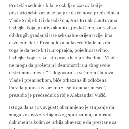
Protekla sedmica bila je ozbiljan izazov koji je
postavio sebi: kazao je najpre da će nova predsednica
Vlade Srbije biti i dosadašnja, Ana Brnabić, autovana
lezbejka koja, protivzakonito, povlašćeno, za razliku
od drugih građanki iste seksualne orijentacije, ima
usvojeno dete. Prva odluka odlazeće Vlade nakon
toga je da neće biti Europrajda, pojednostavimo,
lezbejke koje traže ista prava kao predsednica Vlade
ne mogu da prošetaju i demonstriraju zbog svoje
diskriminisanosti. “U dogovoru sa većinom članova
Vlade i premijerkom, biće otkazana ili odložena
Parada ponosa zakazana za septembar mesec”,
presudio je predsednik Srbije Aleksandar Vučić.
Istoga dana (27. avgust) obznanjeno je stupanje na
snagu kosovsko-srbijanskog sporazuma, odnosno
dokumenta kojim se Srbija obavezuje da prestane sa