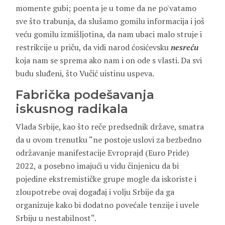
momente gubi; poenta je u tome da ne po'vatamo
sve što trabunja, da slušamo gomilu informacija i još
veću gomilu izmišljotina, da nam ubaci malo struje i
restrikcije u priču, da vidi narod ćosićevsku
nesreću
koja nam se sprema ako nam i on ode s vlasti. Da svi
budu sluđeni, što Vučić uistinu uspeva.
Fabrička podešavanja
iskusnog radikala
Vlada Srbije, kao što reče predsednik države, smatra
da u ovom trenutku “ne postoje uslovi za bezbedno
održavanje manifestacije Evroprajd (Euro Pride)
2022, a posebno imajući u vidu činjenicu da bi
pojedine ekstremističke grupe mogle da iskoriste i
zloupotrebe ovaj događaj i volju Srbije da ga
organizuje kako bi dodatno povećale tenzije i uvele
Srbiju u nestabilnost“.