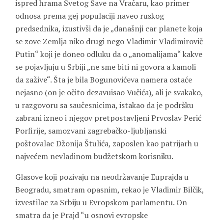
ispred hrama Svetog Save na Vračaru, kao primer
odnosa prema gej populaciji naveo ruskog
predsednika, izustivši da je „današnji car planete koja
se zove Zemlja niko drugi nego Vladimir Vladimirovič
Putin“ koji je doneo odluku da o „anomalijama“ kakve
se pojavljuju u Srbiji „ne sme biti ni govora a kamoli
da zažive“. Šta je bila Bogunovićeva namera ostaće
nejasno (on je očito dezavuisao Vučića), ali je svakako,
u razgovoru sa saučesnicima, istakao da je podršku
zabrani izneo i njegov pretpostavljeni Prvoslav Perić
Porfirije, samozvani zagrebačko-ljubljanski
poštovalac Džonija Štulića, zaposlen kao patrijarh u
najvećem nevladinom budžetskom korisniku.
Glasove koji pozivaju na neodržavanje Euprajda u
Beogradu, smatram opasnim, rekao je Vladimir Bilčik,
izvestilac za Srbiju u Evropskom parlamentu. On
smatra da je Prajd “u osnovi evropske