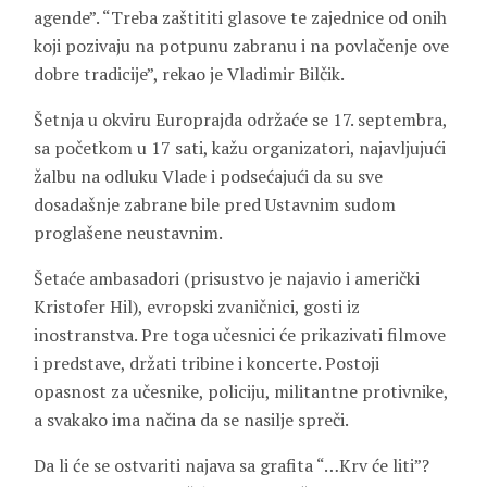
agende”. “Treba zaštititi glasove te zajednice od onih
koji pozivaju na potpunu zabranu i na povlačenje ove
dobre tradicije”, rekao je Vladimir Bilčik.
Šetnja u okviru Europrajda održaće se 17. septembra,
sa početkom u 17 sati, kažu organizatori, najavljujući
žalbu na odluku Vlade i podsećajući da su sve
dosadašnje zabrane bile pred Ustavnim sudom
proglašene neustavnim.
Šetaće ambasadori (prisustvo je najavio i američki
Kristofer Hil), evropski zvaničnici, gosti iz
inostranstva. Pre toga učesnici će prikazivati filmove
i predstave, držati tribine i koncerte. Postoji
opasnost za učesnike, policiju, militantne protivnike,
a svakako ima načina da se nasilje spreči.
Da li će se ostvariti najava sa grafita “…Krv će liti”?