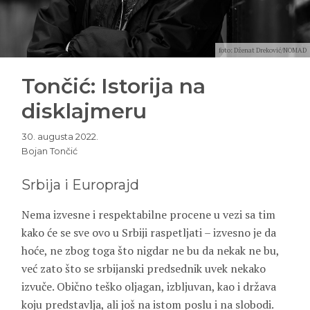
foto: Dženat Dreković/NOMAD
Tončić: Istorija na
disklajmeru
30. augusta 2022.
Bojan Tončić
Srbija i Europrajd
Nema izvesne i respektabilne procene u vezi sa tim
kako će se sve ovo u Srbiji raspetljati – izvesno je da
hoće, ne zbog toga što nigdar ne bu da nekak ne bu,
već zato što se srbijanski predsednik uvek nekako
izvuče. Obično teško oljagan, izbljuvan, kao i država
koju predstavlja, ali još na istom poslu i na slobodi.