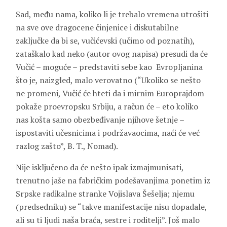
Sad, među nama, koliko li je trebalo vremena utrošiti
na sve ove dragocene činjenice i diskutabilne
zaključke da bi se, vučićevski (učimo od poznatih),
zataškalo kad neko (autor ovog napisa) presudi da će
Vučić – moguće – predstaviti sebe kao Evropljanina
što je, naizgled, malo verovatno (“Ukoliko se nešto
ne promeni, Vučić će hteti da i mirnim Europrajdom
pokaže proevropsku Srbiju, a račun će – eto koliko
nas košta samo obezbeđivanje njihove šetnje –
ispostaviti učesnicima i podržavaocima, naći će već
razlog zašto”, B. T., Nomad).
Nije isključeno da će nešto ipak izmajmunisati,
trenutno jaše na fabričkim podešavanjima ponetim iz
Srpske radikalne stranke Vojislava Šešelja; njemu
(predsedniku) se “takve manifestacije nisu dopadale,
ali su ti ljudi naša braća, sestre i roditelji”. Još malo