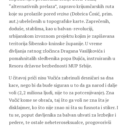
“alternativnih prelaza”, zapravo krijumčarskih ruta
koje su prolazile pored
vrzina
(Dobrica Ćosić, prim.
aut.) ubeleženih u topografske karte. Zaprečenih,
doduše, stablima, kao u balvan-revoluciji,
srbijanskom izvoznom projektu kojim je zapišavana
teritorija Šibensko-kninske županije. U vreme
divljanja ratnog zločinca Dragana Vasiljkovića i
pomahnitalih sledbenika popa Đujića, instruiranih u
Resoru državne bezbednosti MUP Srbije.
U čitavoj priči nisu Vučića zabrinuli desničari sa dna
kace, nego bi da bude siguran u to da ga narod i dalje
voli (2,2 miliona ljudi, nije to za potcenjivanje). Zna
Vučić kome se obraća, taj što ga voli ne zna šta je
disklajmer, ko što nije znao ni šta su fusnota i stiker. I
tu se, poput davljenika za balvan uhvati za lezbejke i
pedere, te ostale neheteroseksualce, progovorivši