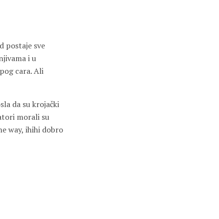
d postaje sve
 njivama i u
pog cara. Ali
sla da su krojački
atori morali su
he way, ihihi dobro