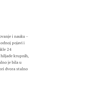
ovanje i nauku –
odnoj pojavi i
kle 24
hiljade krupnih,
lno je bila u
ori dvora stalno