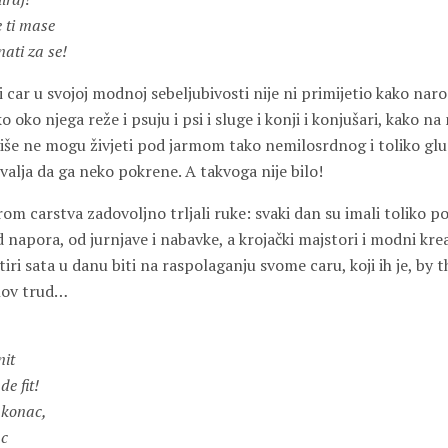
e ti mase
ati za se!
ar u svojoj modnoj sebeljubivosti nije ni primijetio kako naro
o oko njega reže i psuju i psi i sluge i konji i konjušari, kako na
više ne mogu živjeti pod jarmom tako nemilosrdnog i toliko glu
valja da ga neko pokrene. A takvoga nije bilo!
rom carstva zadovoljno trljali ruke: svaki dan su imali toliko po
d napora, od jurnjave i nabavke, a krojački majstori i modni kre
tiri sata u danu biti na raspolaganju svome caru, koji ih je, by t
hov trud…
nit
e fit!
 konac,
ac