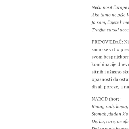
Neću nosit čarape 
Ako tamo ne piše V
Ja sam, čujete l’ me
Tražim carski acce
PRIPOVJEDAČ: Nije
samo se vrtio pred
svom besprijekorn
kombinacije dnevno
sitnih i užasno sk
opasnosti da ostan
dizali poreze, a n
NAROD (hor):
Rintaj, radi, kopaj,
Stomak gladan k'o 
De, ba, care, ne ofir
Daj se malo kontrol