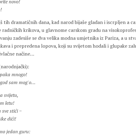
rite novo!
!
ih dramatičnih dana, kad narod bijaše gladan i iscrpljen a car 
 radničkih krikova, u glavnome carskom gradu na visokoprof
ju zadesiše se dva velika modna umjetnika iz Pariza, a u stv
ukava i prepredena lopova, koji su svijetom hodali i glupake 
rivlačne načine…
arodnjački):
glupaka mnogo!
a god sam mog'o…
a svijetu,
om letu!
sve stići −
ike dići!
smo jedan guru: