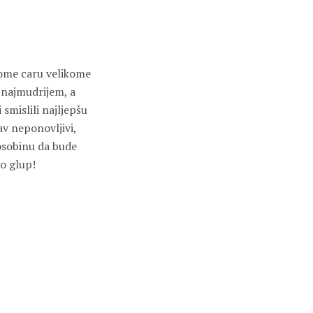
mome caru velikome
 najmudrijem, a
smislili najljepšu
av neponovljivi,
 osobinu da bude
o glup!