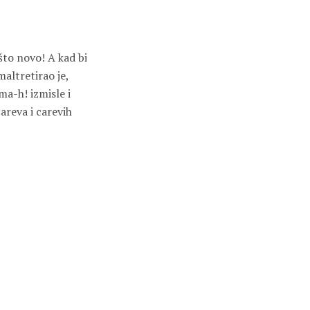
ešto novo! A kad bi
maltretirao je,
ma-h! izmisle i
areva i carevih