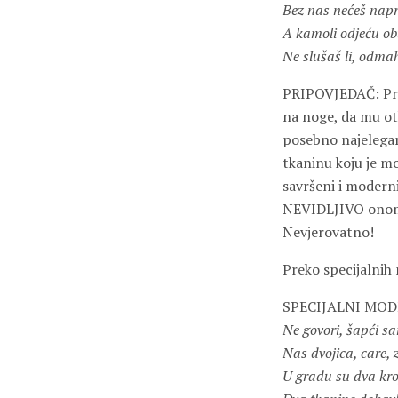
Bez nas nećeš napra
A kamoli odjeću ob
Ne slušaš li, odma
PRIPOVJEDAČ: Proš
na noge, da mu ot
posebno najelegant
tkaninu koju je mo
savršeni i modern
NEVIDLJIVO onome
Nevjerovatno!
Preko specijalnih
SPECIJALNI MODNI
Ne govori, šapći s
Nas dvojica, care,
U gradu su dva kr