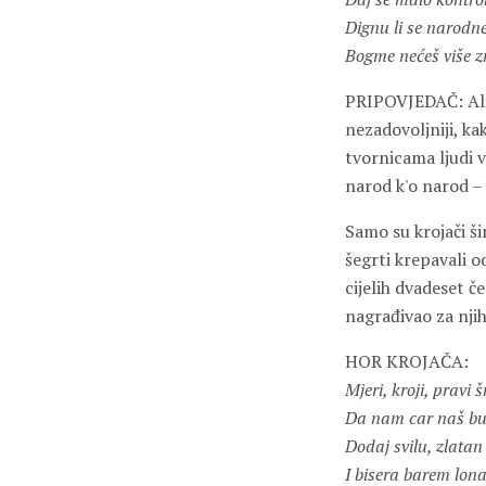
Dignu li se narodn
Bogme nećeš više zn
PRIPOVJEDAČ: Ali c
nezadovoljniji, kak
tvornicama ljudi 
narod k'o narod – 
Samo su krojači ši
šegrti krepavali o
cijelih dvadeset če
nagrađivao za nji
HOR KROJAČA:
Mjeri, kroji, pravi š
Da nam car naš bud
Dodaj svilu, zlatan
I bisera barem lon