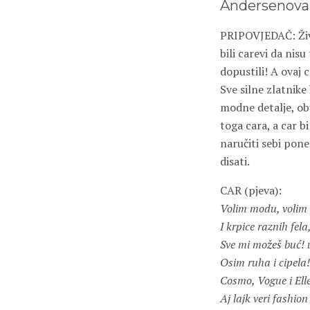
Andersenova 
PRIPOVJEDAČ: Živio
bili carevi da nis
dopustili! A ovaj 
Sve silne zlatnik
modne detalje, ob
toga cara, a car 
naručiti sebi pone
disati.
CAR (pjeva):
Volim modu, voli
I krpice raznih fela
Sve mi možeš buć! 
Osim ruha i cipela!
Cosmo, Vogue i Elle
Aj lajk veri fashion