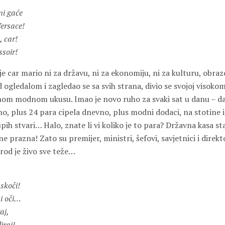
ni gaće
ersace!
, car!
ssoir!
 car mario ni za državu, ni za ekonomiju, ni za kulturu, obraz
 ogledalom i zagledao se sa svih strana, divio se svojoj visokom
om modnom ukusu. Imao je novo ruho za svaki sat u danu – da
, plus 24 para cipela dnevno, plus modni dodaci, na stotine i 
upih stvari… Halo, znate li vi koliko je to para? Državna kasa sta
e prazna! Zato su premijer, ministri, šefovi, savjetnici i direkt
arod je živo sve teže…
 skoči!
i oči…
aj,
iraj!