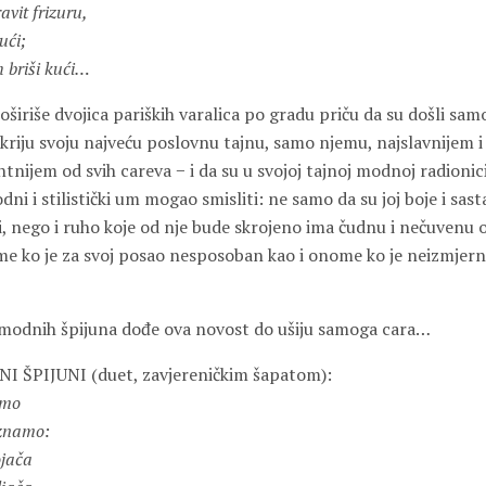
vit frizuru,
ući;
h briši kući…
iriše dvojica pariških varalica po gradu priču da su došli sa
kriju svoju najveću poslovnu tajnu, samo njemu, najslavnijem i
nijem od svih careva − i da su u svojoj tajnoj modnoj radionici 
dni i stilistički um mogao smisliti: ne samo da su joj boje i sast
i, nego i ruho koje od nje bude skrojeno ima čudnu i nečuvenu
 ko je za svoj posao nesposoban kao i onome ko je neizmjern
 modnih špijuna dođe ova novost do ušiju samoga cara…
 ŠPIJUNI (duet, zavjereničkim šapatom):
amo
 znamo:
ojača