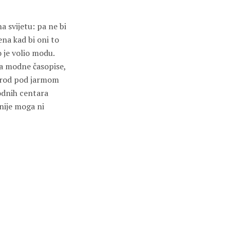
 svijetu: pa ne bi
ena kad bi oni to
 je volio modu.
na modne časopise,
narod pod jarmom
odnih centara
 nije moga ni