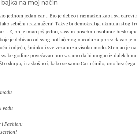
bajka na moj način
 jednom jedan car… Bio je debeo i razmažen kao i svi carevi na
u tako sebični i razmaženi! Takve bi demokratija ukinula istog tr
car… E, on je imao još jednu, sasvim posebnu osobinu: beskrajno
e koje je dobivao od svog potlačenog naroda za porez davao je 
uću i odjeću, šminku i sve vezano za visoku modu. Stenjao je 
bi svake godine povećavao porez samo da bi mogao iz dalekih m
što skupo, i raskošno i, kako se samo Caru činilo, ono bez čega
m modu
,
u vodu
 i Fashion:
 session!