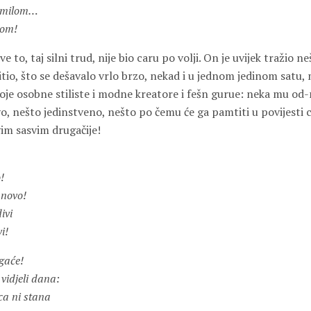
 milom…
lom!
to, taj silni trud, nije bio caru po volji. On je uvijek tražio n
tio, što se dešavalo vrlo brzo, nekad i u jednom jedinom satu, 
oje osobne stiliste i modne kreatore i fešn gurue: neka mu od-
o, nešto jedinstveno, nešto po čemu će ga pamtiti u povijesti c
im sasvim drugačije!
!
 novo!
ivi
i!
gaće!
vidjeli dana:
ca ni stana