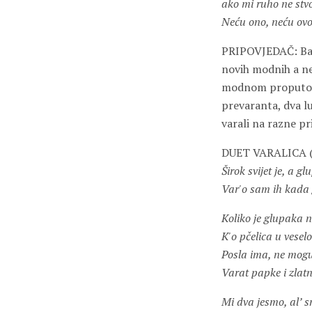
ako mi ruho ne stvo
Neću ono, neću ovo
PRIPOVJEDAČ: Baš t
novih modnih a ne
modnom proputovan
prevaranta, dva l
varali na razne p
DUET VARALICA (n
Širok svijet je, a 
Var'o sam ih kad
Koliko je glupaka n
K'o pčelica u vesel
Posla ima, ne mogu 
Varat papke i zlatn
Mi dva jesmo, al’ 