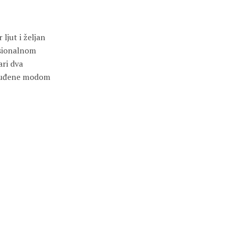
ljut i željan
esionalnom
ari dva
zaluđene modom