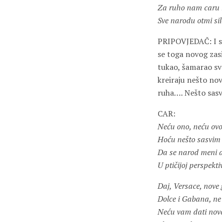
Za ruho nam caru
Sve narodu otmi si
PRIPOVJEDAČ: I sve 
se toga novog zasi
tukao, šamarao sv
kreiraju nešto nov
ruha…. Nešto sasv
CAR:
Neću ono, neću ovo
Hoću nešto sasvim
Da se narod meni d
U ptičijoj perspektiv
Daj, Versace, nove 
Dolce i Gabana, ne 
Neću vam dati nov