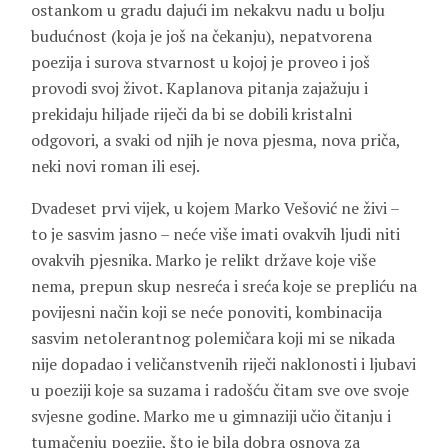
ostankom u gradu dajući im nekakvu nadu u bolju
budućnost (koja je još na čekanju), nepatvorena
poezija i surova stvarnost u kojoj je proveo i još
provodi svoj život. Kaplanova pitanja zajažuju i
prekidaju hiljade riječi da bi se dobili kristalni
odgovori, a svaki od njih je nova pjesma, nova priča,
neki novi roman ili esej.
Dvadeset prvi vijek, u kojem Marko Vešović ne živi –
to je sasvim jasno – neće više imati ovakvih ljudi niti
ovakvih pjesnika. Marko je relikt države koje više
nema, prepun skup nesreća i sreća koje se prepliću na
povijesni način koji se neće ponoviti, kombinacija
sasvim netolerantnog polemičara koji mi se nikada
nije dopadao i veličanstvenih riječi naklonosti i ljubavi
u poeziji koje sa suzama i radošću čitam sve ove svoje
svjesne godine. Marko me u gimnaziji učio čitanju i
tumačenju poezije, što je bila dobra osnova za