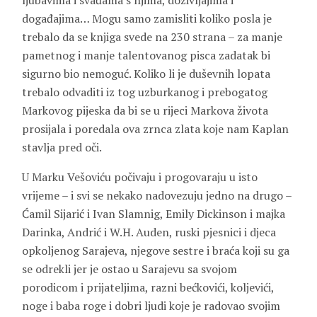
ljubavima i svađama s njima, doživljajima i
događajima… Mogu samo zamisliti koliko posla je
trebalo da se knjiga svede na 230 strana – za manje
pametnog i manje talentovanog pisca zadatak bi
sigurno bio nemoguć. Koliko li je duševnih lopata
trebalo odvaditi iz tog uzburkanog i prebogatog
Markovog pijeska da bi se u rijeci Markova života
prosijala i poredala ova zrnca zlata koje nam Kaplan
stavlja pred oči.
U Marku Vešoviću počivaju i progovaraju u isto
vrijeme – i svi se nekako nadovezuju jedno na drugo –
Ćamil Sijarić i Ivan Slamnig, Emily Dickinson i majka
Darinka, Andrić i W.H. Auden, ruski pjesnici i djeca
opkoljenog Sarajeva, njegove sestre i braća koji su ga
se odrekli jer je ostao u Sarajevu sa svojom
porodicom i prijateljima, razni bećkovići, koljevići,
noge i baba roge i dobri ljudi koje je radovao svojim