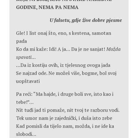
GODINE, NEMA PA NEMA
U falsetu, gdje žive dobre pjesme
Gle! I list onaj što, eno, s kestena, samotan
pada
Ko da mi kaže: Idi! A ja… Da je ne sanjat!
Možda
spavati
…
…Da iz kostiju ovih, iz tjelesnog ovoga jada
Se najzad ode. Ne možeš više, bogme, bol svoj
uopštavati
Pa reći: “Ma hajde, i druge boli sve, isto kao i
tebe!”…
Nit tuđi jad ti pomaže, nit tvoj te razboru vodi.
Tek umor nam je zajednički, i duša isto zebe
Kad pomisli da tijelo nam, možda, i ne ide ka
slobodi…