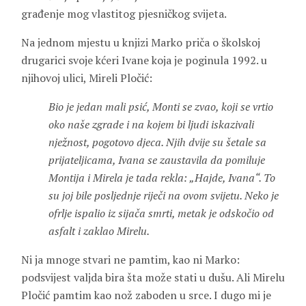
građenje mog vlastitog pjesničkog svijeta.
Na jednom mjestu u knjizi Marko priča o školskoj
drugarici svoje kćeri Ivane koja je poginula 1992. u
njihovoj ulici, Mireli Pločić:
Bio je jedan mali psić, Monti se zvao, koji se vrtio
oko naše zgrade i na kojem bi ljudi iskazivali
nježnost, pogotovo djeca. Njih dvije su šetale sa
prijateljicama, Ivana se zaustavila da pomiluje
Montija i Mirela je tada rekla: „Hajde, Ivana“. To
su joj bile posljednje riječi na ovom svijetu. Neko je
ofrlje ispalio iz sijača smrti, metak je odskočio od
asfalt i zaklao Mirelu.
Ni ja mnoge stvari ne pamtim, kao ni Marko:
podsvijest valjda bira šta može stati u dušu. Ali Mirelu
Pločić pamtim kao nož zaboden u srce. I dugo mi je