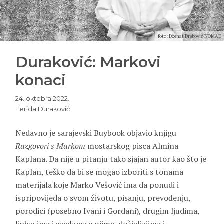
foto: Dženat Dreković/NOMAD
Duraković: Markovi
konaci
24. oktobra 2022.
Ferida Duraković
Nedavno je sarajevski Buybook objavio knjigu
Razgovori s Markom
mostarskog pisca Almina
Kaplana. Da nije u pitanju tako sjajan autor kao što je
Kaplan, teško da bi se mogao izboriti s tonama
materijala koje Marko Vešović ima da ponudi i
ispripovijeda o svom životu, pisanju, prevođenju,
porodici (posebno Ivani i Gordani), drugim ljudima,