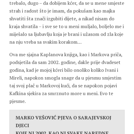
trebalo, dugo – da dobijem kćer, da se u mene smjeste
strah i radost što je imam, da pokušam kao majka
shvatiti šta znači izgubiti dijete, a nikad nisam do
kraja shvatila – i sve se to u meni muljalo, boljelo me i
miješalo sa ljubavlju koja je brani i užasom od zla koje
na nju vreba sa svakim korakom…
Ova me sjajna Kaplanova knjiga, kao i Markova priča,
podsjetila da sam 2002. godine, dakle prije dvadeset
godina, kad je mojoj kćeri bilo onoliko koliko Ivani i
Mireli, napokon smogla snage da u pjesmu smjestim
taj svoj plač u Markovoj kući, da se napokon pojavi
Kafkina sjekira za smrznuto more u meni. Evo te
pjesme.
MARKO VEŠOVIĆ PJEVA O SARAJEVSKOJ
DJECI
KOJE NI 2002, KAO NI SVAKE NAREDNE