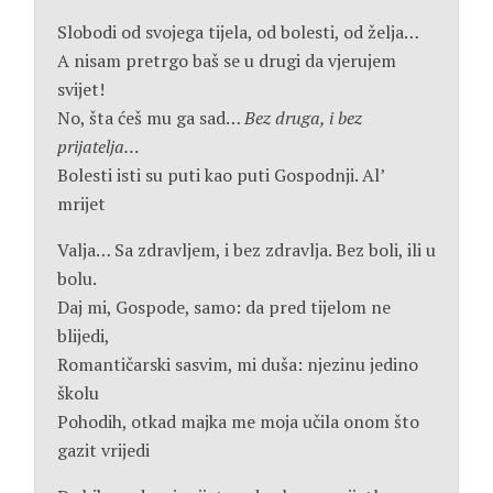
Slobodi od svojega tijela, od bolesti, od želja…
A nisam pretrgo baš se u drugi da vjerujem
svijet!
No, šta ćeš mu ga sad…
Bez druga, i bez
prijatelja…
Bolesti isti su puti kao puti Gospodnji. Al’
mrijet
Valja… Sa zdravljem, i bez zdravlja. Bez boli, ili u
bolu.
Daj mi, Gospode, samo: da pred tijelom ne
blijedi,
Romantičarski sasvim, mi duša: njezinu jedino
školu
Pohodih, otkad majka me moja učila onom što
gazit vrijedi