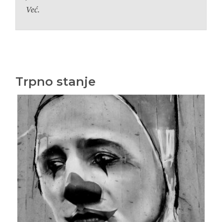
Već.
Trpno stanje