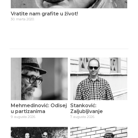
Vratite nam grafite u život!
Sec
30. marta 2020.
9. ap
Mehmedinović: Odisej
Stanković:
u partizanima
Zaljubljivanje
9. augusta 2026.
7. augusta 2026.