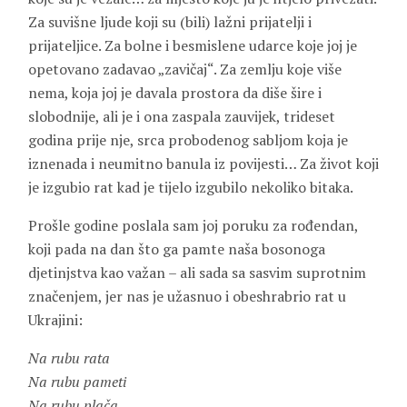
Za suvišne ljude koji su (bili) lažni prijatelji i
prijateljice. Za bolne i besmislene udarce koje joj je
opetovano zadavao „zavičaj“. Za zemlju koje više
nema, koja joj je davala prostora da diše šire i
slobodnije, ali je i ona zaspala zauvijek, trideset
godina prije nje, srca probodenog sabljom koja je
iznenada i neumitno banula iz povijesti… Za život koji
je izgubio rat kad je tijelo izgubilo nekoliko bitaka.
Prošle godine poslala sam joj poruku za rođendan,
koji pada na dan što ga pamte naša bosonoga
djetinjstva kao važan – ali sada sa sasvim suprotnim
značenjem, jer nas je užasnuo i obeshrabrio rat u
Ukrajini:
Na rubu rata
Na rubu pameti
Na rubu plača