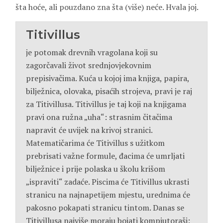
šta hoće, ali pouzdano zna šta (više) neće. Hvala joj.
Titivillus
je potomak drevnih vragolana koji su
zagorčavali život srednjovjekovnim
prepisivačima. Kuća u kojoj ima knjiga, papira,
bilježnica, olovaka, pisaćih strojeva, pravi je raj
za Titivillusa. Titivillus je taj koji na knjigama
pravi ona ružna „uha“: strasnim čitačima
napravit će uvijek na krivoj stranici.
Matematičarima će Titivillus s užitkom
prebrisati važne formule, đacima će umrljati
bilježnice i prije polaska u školu krišom
„ispraviti“ zadaće. Piscima će Titivillus ukrasti
stranicu na najnapetijem mjestu, urednima će
pakosno pokapati stranicu tintom. Danas se
Titivillusa najviše moraju bojati kompjutoraši: