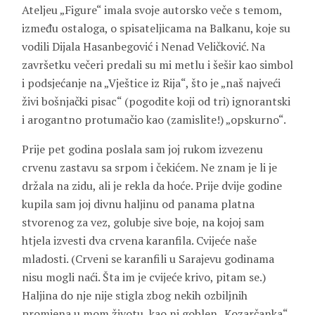
Ateljeu „Figure“ imala svoje autorsko veče s temom,
između ostaloga, o spisateljicama na Balkanu, koje su
vodili Dijala Hasanbegović i Nenad Veličković. Na
završetku večeri predali su mi metlu i šešir kao simbol
i podsjećanje na „Vještice iz Rija“, što je „naš najveći
živi bošnjački pisac“ (pogodite koji od tri) ignorantski
i arogantno protumačio kao (zamislite!) „opskurno“.
Prije pet godina poslala sam joj rukom izvezenu
crvenu zastavu sa srpom i čekićem. Ne znam je li je
držala na zidu, ali je rekla da hoće. Prije dvije godine
kupila sam joj divnu haljinu od panama platna
stvorenog za vez, golubje sive boje, na kojoj sam
htjela izvesti dva crvena karanfila. Cvijeće naše
mladosti. (Crveni se karanfili u Sarajevu godinama
nisu mogli naći. Šta im je cvijeće krivo, pitam se.)
Haljina do nje nije stigla zbog nekih ozbiljnih
promjena u mom životu, kao ni goblen „Kozarčanka“,