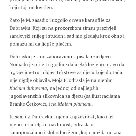
koji stoji nedovršen.
Zato je M. zasadio i uzgojio crvene karanfile za
Dubravku. Koji su na prozorskom simsu preživjeli
sarajevski snijeg i studen i sad me gledaju kroz okno i
pomažu mi da ljepše plačem.
Dubravka je – ne zaboravimo – pisala i za djecu.
Nomadu je prije tri godine dala ekskluzivno pravo da
u „Djecimetru“ objavi tekstove za djecu koje do tada
nije nigdje objavila. Moja F. odrasla je na njenim
Kućnim duhovima
, na jednoj od najljepših
jugoslavenskih slikovnica za djecu (sa ilustracijama
Branke Ćetković), i na
Malom plamenu.
Ja sam uz Dubravku i njenu književnost, kao i uz
njenu prijateljsku naklonost, odrasla u
samopouzdanu i slobodnu ženu, koja možda ne zna