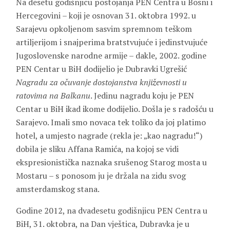
Na desetu godišnjicu postojanja PEN Centra u Bosni i
Hercegovini – koji je osnovan 31. oktobra 1992. u
Sarajevu opkoljenom sasvim spremnom teškom
artiljerijom i snajperima bratstvujuće i jedinstvujuće
Jugoslovenske narodne armije – dakle, 2002. godine
PEN Centar u BiH dodijelio je Dubravki Ugrešić
Nagradu za očuvanje dostojanstva književnosti u
ratovima na Balkanu
. Jedinu nagradu koju je PEN
Centar u BiH ikad ikome dodijelio. Došla je s radošću u
Sarajevo. Imali smo novaca tek toliko da joj platimo
hotel, a umjesto nagrade (rekla je: „kao nagradu!“)
dobila je sliku Affana Ramića, na kojoj se vidi
ekspresionistička naznaka srušenog Starog mosta u
Mostaru – s ponosom ju je držala na zidu svog
amsterdamskog stana.
Godine 2012, na dvadesetu godišnjicu PEN Centra u
BiH, 31. oktobra, na Dan vještica, Dubravka je u