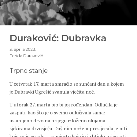
Duraković: Dubravka
3. aprila 2023.
Ferida Duraković
Trpno stanje
U četvrtak 17. marta smračio se sunčani dan u kojem
je Dubravki Ugrešić svanula vječita noć.
U utorak 27. marta bio bi joj rođendan. Odlučila je
zaspati, kao što je o svemu odlučivala sama:
usamljeno drvo na brijegu izloženo olujama i
sjekirama drvosječa. Dušinim nožem presijecala je niti
koje su je vezale… za mjesto koje ju je htjelo privezati.