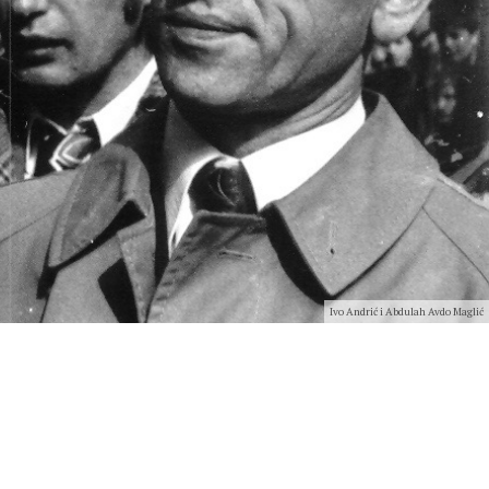
Ivo Andrić i Abdulah Avdo Maglić