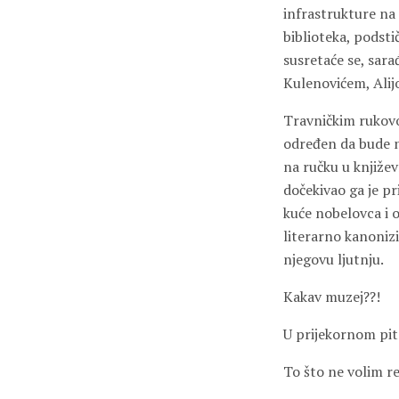
infrastrukture na 
biblioteka, podst
susretaće se, sar
Kulenovićem, Ali
Travničkim rukovo
određen da bude ne
na ručku u književ
dočekivao ga je p
kuće nobelovca i o
literarno kanonizi
njegovu ljutnju.
Kakav muzej??!
U prijekornom pita
To što ne volim re