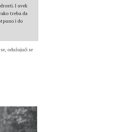
rosti. I uvek
svako treba da
otpuno i do
se, odužujući se