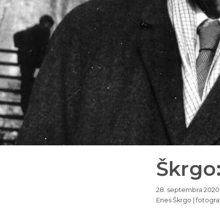
Škrgo
28. septembra 2020
Enes Škrgo | fotogra