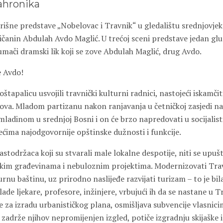
ahronika
rišne predstave „Nobelovac i Travnik“ u gledalištu srednjovjek
ičanin Abdulah Avdo Maglić. U trećoj sceni predstave jedan gl
umači dramski lik koji se zove Abdulah Maglić, drug Avdo.
e Avdo!
oštapalicu usvojili travnički kulturni radnici, nastojeći iskamčit
dova. Mladom partizanu nakon ranjavanja u četničkoj zasjedi na
omladinom u srednjoj Bosni i on će brzo napredovati u socijalistič
jećima najodgovornije opštinske dužnosti i funkcije.
lastodržaca koji su stvarali male lokalne despotije, niti se upu
skim građevinama i nebuloznim projektima. Modernizovati Trav
urnu baštinu, uz prirodno naslijeđe razvijati turizam – to je bila
mlade ljekare, profesore, inžinjere, vrbujući ih da se nastane u 
e za izradu urbanističkog plana, osmišljava subvencije vlasnici
 zadrže njihov nepromijenjen izgled, potiče izgradnju skijaške i