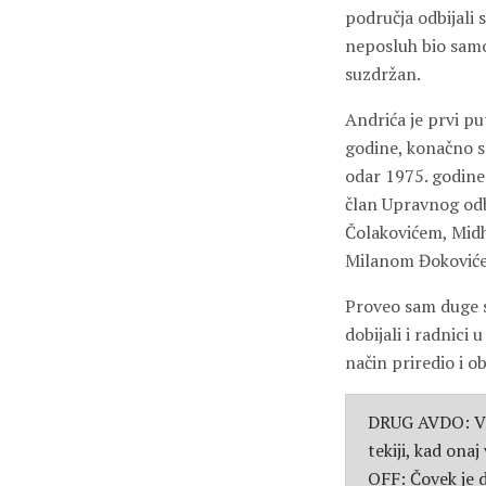
područja odbijali 
neposluh bio samo
suzdržan.
Andrića je prvi pu
godine, konačno s
odar 1975. godine
član Upravnog odb
Čolakovićem, Mi
Milanom Đokoviće
Proveo sam duge 
dobijali i radnici
način priredio i ob
DRUG AVDO: Vi, 
tekiji, kad onaj
OFF: Čovek je 