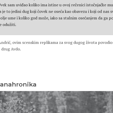
k sam uviđao koliko ima istine u ovoj rečenici istočnjačke mud
je to jedini dug koji čovek ne oseća kao obavezu i koji od nas 
bolje ume i koliko god može, iako sa stalnim osećanjem da ga p
e odužiti.
Andrić, ovim scenskim replikama za svog dugog života povodio 
 drug Avdo.
 anahronika