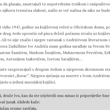
su da glasaju, smatrajući to nepotrebnim troškom i rasipništvo
 njihova trenutna slabost, našlo se već načina da niko ne bude
t vidio 1947. godine na književnoj večeri u Oficirskom domu, po
e drug Avdo oprostio od pisca držeći počasnu stražu uz knjiž
. Ali to nije značio i njegov rastanak s Andrićevom literarnom
ora Zadužbine Ive Andrića osam godina sarađuje sa Verom St
dhatom Šamićem, Markom Šunjićem, Muharemom Pervićem, Er
m, Antonijem Isakovićem, Izetom Sarajlićem…
sate razgovarajući s drugom Avdom u njegovom skromnom sta
 u tvornici „Borac“. Njegova sjećanja na susrete s Ivom Andriće
javio u jednoj muzejskoj knjižici.
druže Ivo, kao da ste utjelovili onu misao iz pripovijetke Smr
 vaš junak Alidede kaže:
dužan svome zavičaju.