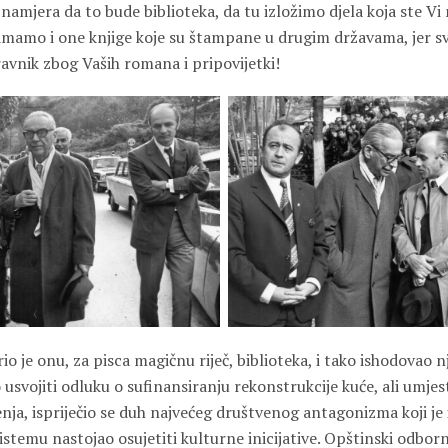
 namjera da to bude biblioteka, da tu izložimo djela koja ste Vi
amo i one knjige koje su štampane u drugim državama, jer sve
ravnik zbog Vaših romana i pripovijetki!
o je onu, za pisca magičnu riječ, biblioteka, i tako ishodovao n
o usvojiti odluku o sufinansiranju rekonstrukcije kuće, ali umje
ja, ispriječio se duh najvećeg društvenog antagonizma koji je 
stemu nastojao osujetiti kulturne inicijative. Opštinski odborni