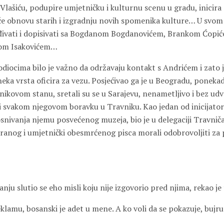
Vlašiću, podupire umjetničku i kulturnu scenu u gradu, inicira 
iče obnovu starih i izgradnju novih spomenika kulture… U svom
ađivati i dopisivati sa Bogdanom Bogdanovićem, Brankom Ćop
jom Isakovićem…
diocima bilo je važno da održavaju kontakt s Andrićem i zato 
ka vrsta oficira za vezu. Posjećivao ga je u Beogradu, ponekad
nikovom stanu, sretali su se u Sarajevu, nenametljivo i bez ud
ri svakom njegovom boravku u Travniku. Kao jedan od inicijat
snivanja njemu posvećenog muzeja, bio je u delegaciji Travniča
ranog i umjetnički obesmrćenog pisca morali odobrovoljiti za pr
nju slutio se eho misli koju nije izgovorio pred njima, rekao je 
klamu, bosanski je adet u mene. A ko voli da se pokazuje, bujr