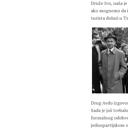
Druže Ivo, naša je
ako mognemo da im
turista dolazi u T
Drug Avdo izgovori
Sada je još trebal
formalnog odobren
jednopartijskom si