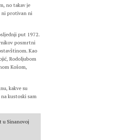
m, no takav je
 ni protivan ni
sljednji put 1972.
evnikov posmrtni
 ostavštinom. Kao
ojić, Rodoljubom
ihom Košom,
nu, kakve su
m na kustoski sam
t u Sinanovoj