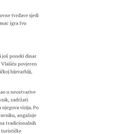
ovne tvrđave sjedi
umac igra Ivu
i još poneki dinar
 Vlašiću povjeren
koj hijerarhiji,
štao u neostvarive
nik, zadržati
 njegova vizija. Po
Travniku, angažuje
ma tradicionalnih
 turističke