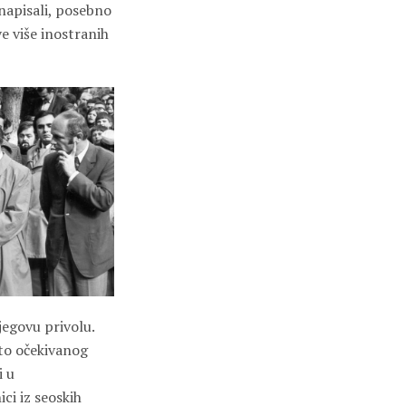
 napisali, posebno
 više inostranih
jegovu privolu.
sto očekivanog
i u
ci iz seoskih