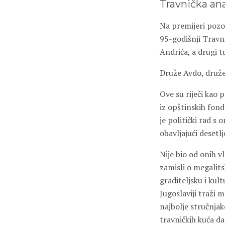
Travnička an
Na premijeri pozo
95-godišnji Travn
Andrića, a drugi t
Druže Avdo, druž
Ove su riječi kao p
iz opštinskih fon
je politički rad s 
obavljajući desetl
Nije bio od onih v
zamisli o megalit
graditeljsku i kult
Jugoslaviji traži 
najbolje stručnjak
travničkih kuća da