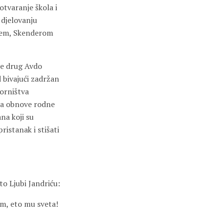
otvaranje škola i
 djelovanju
ićem, Skenderom
je drug Avdo
 bivajući zadržan
vorništva
ora obnove rodne
na koji su
istanak i stišati
to Ljubi Jandriću:
um, eto mu sveta!