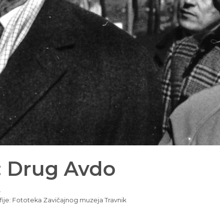
: Drug Avdo
.
fije: Fototeka Zavičajnog muzeja Travnik