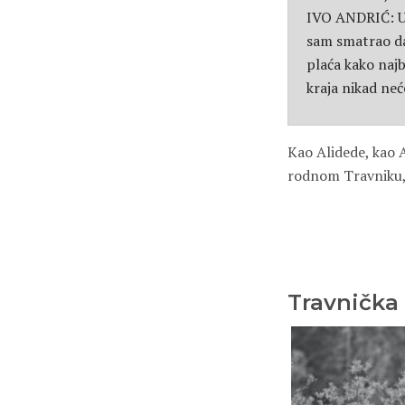
IVO ANDRIĆ: Uve
sam smatrao da 
plaća kako naj
kraja nikad neć
Kao Alidede, kao 
rodnom Travniku,
Travnička