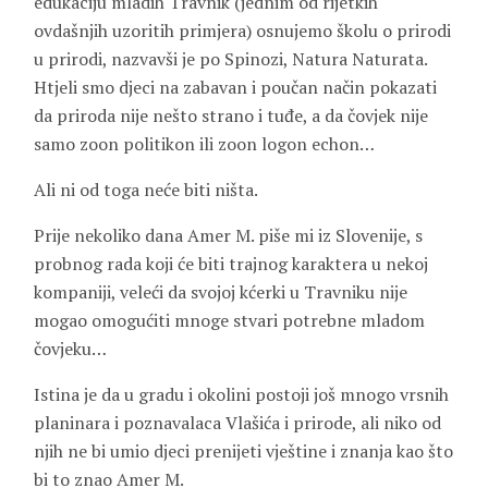
edukaciju mladih Travnik (jednim od rijetkih
ovdašnjih uzoritih primjera) osnujemo školu o prirodi
u prirodi, nazvavši je po Spinozi, Natura Naturata.
Htjeli smo djeci na zabavan i poučan način pokazati
da priroda nije nešto strano i tuđe, a da čovjek nije
samo zoon politikon ili zoon logon echon…
Ali ni od toga neće biti ništa.
Prije nekoliko dana Amer M. piše mi iz Slovenije, s
probnog rada koji će biti trajnog karaktera u nekoj
kompaniji, veleći da svojoj kćerki u Travniku nije
mogao omogućiti mnoge stvari potrebne mladom
čovjeku…
Istina je da u gradu i okolini postoji još mnogo vrsnih
planinara i poznavalaca Vlašića i prirode, ali niko od
njih ne bi umio djeci prenijeti vještine i znanja kao što
bi to znao Amer M.