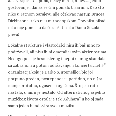
a… svirajući ska, punk, heavy metal, blues…. Jedno
gostovanje i danas se čini pomalo bizarnim. Kao što
niko u ratnom Sarajevu nije očekivao nastup Brucea
Dickinsona, tako ni u mirnodopskom Travniku nikad
niko nije pomislio da će slušati kako Damo Suzuki
pjeva!
Lokalne strukture i vlastodršci nisu ih baš mnogo
podržavali, ali nisu ih ni ometali u ovim aktivnostima.
Nedugo poslije besmislenog i nepotrebnog skandala
sa zabranom a potom održavanjem koncerta „Let 3“
organizacija koju je Darko S. utemeljio i bio joj
potpuno predan, postepeno je i perfidno, no ništa
manje brutalno, ugušena i ugašena. Što je u ratu
nastalo, u miru je nestalo. Od alternativnog aspekta
muzičkog života ostala je tek „Gluhara“ u kojoj sada
samo jedan bend svira svoju muziku.