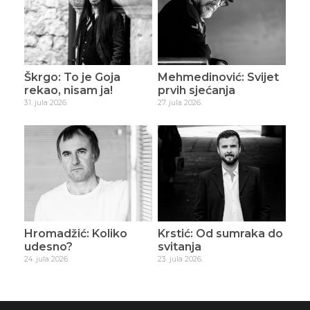
Škrgo: To je Goja
Mehmedinović: Svijet
rekao, nisam ja!
prvih sjećanja
31. jula 2026.
27. jula 2026.
Hromadžić: Koliko
Krstić: Od sumraka do
udesno?
svitanja
24. jula 2026.
23. jula 2026.