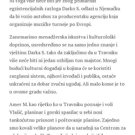
Ni toga više neće biti jer zbog primarnih
egzistencijalnih razloga Darko S. odlazi u Njemačku
da bi vozio autobus za producentsku agenciju koja
organizuje muzičke turneje po Evropi.
Zanemarimo menadžerska iskustva i kulturološki
doprinos, usredsredimo se na samo jedno znanje i
vještinu Darka S. tako da zaključimo da u Travniku
više neće biti ni jedan ozbiljan ton majstor. Mnogi
budući kulturni događaji u kojima će se koristiti
razglasni sistem, njihovi izvođači i publika, ostaće
uskraćeni za dobar zvučni ugođaj. Ali malo kome je to
u ovome gradu važno.
Amer M. kao rijetko ko u Travniku poznaje i voli
Vlašić, planinar i gorski spasilac u sebi nosi
tankoćutnu prisnost i poštovanje planine. Zajedno
smo kovali velike planove da u saradnji sa Centrom za