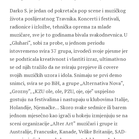
Darko S. je jedan od pokretača pop scene i muzičkog
života poslijeratnog Travnika. Koncerti i festivali,
radionice i izložbe, tehnička oprema za mlade
muzičare, sve je to godinama bivala svakodnevnica. U
„Gluhari“, sobi za probe, u jednom periodu
istovremeno svira 37 grupa, izvodeći svoje pjesme jer
se podsticala kreativnost i vlastiti izraz, ultimativno
se od njih tražilo da ne sviraju prepjeve ili covere
svojih muzičkih uzora i idola. Snimaju se prvi demo
snimci, svira se po BiH, a grupe „Alternativa Nova“,
„Grozny“, „KZU ole, ole, PZU, oje, oje“ uspješno
gostuju na festivalima i nastupaju u klubovima Italije,
Holandije, Njemačke… Skoro svake sedmice ili barem
jednom mjesečno kao igrači u hokeju izmjenjuju se na
sceni organizacije „Alter Art“ muzičari i grupe iz
Australije, Francuske, Kanade, Velike Britanije, SAD-