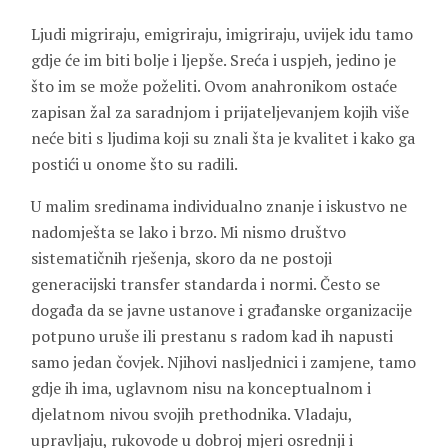
Ljudi migriraju, emigriraju, imigriraju, uvijek idu tamo
gdje će im biti bolje i ljepše. Sreća i uspjeh, jedino je
što im se može poželiti. Ovom anahronikom ostaće
zapisan žal za saradnjom i prijateljevanjem kojih više
neće biti s ljudima koji su znali šta je kvalitet i kako ga
postići u onome što su radili.
U malim sredinama individualno znanje i iskustvo ne
nadomješta se lako i brzo. Mi nismo društvo
sistematičnih rješenja, skoro da ne postoji
generacijski transfer standarda i normi. Često se
događa da se javne ustanove i građanske organizacije
potpuno uruše ili prestanu s radom kad ih napusti
samo jedan čovjek. Njihovi nasljednici i zamjene, tamo
gdje ih ima, uglavnom nisu na konceptualnom i
djelatnom nivou svojih prethodnika. Vladaju,
upravljaju, rukovode u dobroj mjeri osrednji i