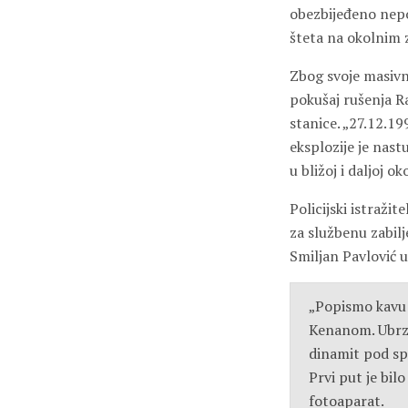
obezbijeđeno nepoz
šteta na okolnim 
Zbog svoje masivno
pokušaj rušenja R
stanice. „27.12.1
eksplozije je nast
u bližoj i daljoj oko
Policijski istražit
za službenu zabilje
Smiljan Pavlović u
„Popismo kavu i
Kenanom. Ubrzo 
dinamit pod sp
Prvi put je bil
fotoaparat.