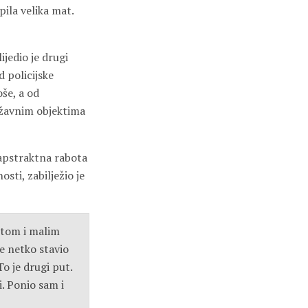
pila velika mat.
ijedio je drugi
 policijske
še, a od
državnim objektima
a apstraktna rabota
osti, zabilježio je
estom i malim
je netko stavio
o je drugi put.
i. Ponio sam i