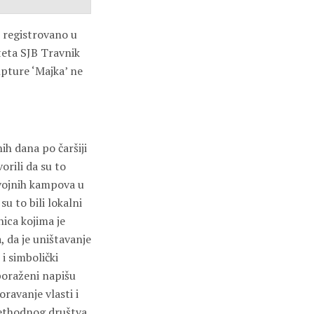
 registrovano u
iteta SJB Travnik
lpture ‘Majka’ ne
nih dana po čaršiji
orili da su to
h vojnih kampova u
su to bili lokalni
nica kojima je
 da je uništavanje
i simbolički
poraženi napišu
ravanje vlasti i
prethodnog društva