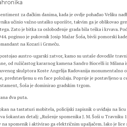
ahronika
sentiment za đačkim danima, kada je ovdje pohađao Veliku nad
vnika učinio važno ustaško uporište, takvim ga je oblikovao ge
tega. Zato je bitka za oslobođenje grada bila teška i krvava. P
44. poginuo je pukovnik Josip Mažar Šoša, bivši pomorski kadet
omandant na Kozari i Grmeču.
 postojao austro-ugarski zatvor, kamo su ustaše dovodile travn
ane, od ružičastog kararnog kamena Sandro Biocelli iz Milana i
 čuvenog skulptora Koste Angelija Radovanija monumentalno o
e, predstavljenu u en face položaju. Poprsje je postavljeno u 
postament, Šoša je dominirao gradskim trgom.
rana dva puta.
kan na tastaturi mobitela, policijski zapisnik o uviđaju na lic
iva šokantan detalj: „Rušenje spomenika J. M. Šoši u Travniku 1
 na spomenik i aktivirao ga električnim upaljačem. Iako je lice 