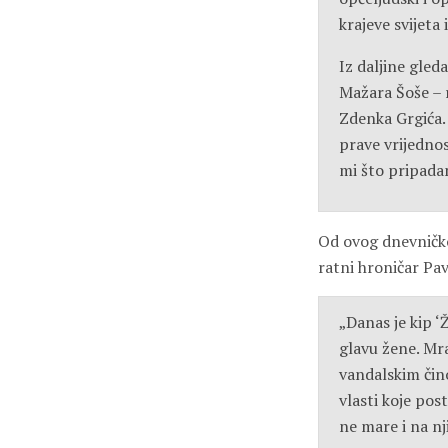
krajeve svijeta 
Iz daljine gled
Mažara Šoše – r
Zdenka Grgića. A
prave vrijednos
mi što pripadam
Od ovog dnevničko
ratni hroničar Pavl
„Danas je kip ‘
glavu žene. Mra
vandalskim čino
vlasti koje pos
ne mare i na n