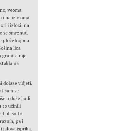
puno, veoma
a i na izlozima
ri i izlozi: na
će se smrznut.
 ploče kojima
Šošina lica
a granita nije
 stakla na
 dolaze vidjeti.
put sam se
še u duše ljudi
 to učinili
d; ili su to
raznih, pa i
i jalova isprika.