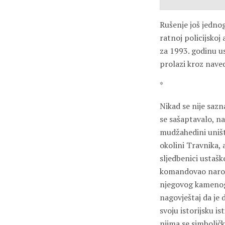
Rušenje još jedno
ratnoj policijskoj
za 1993. godinu u
prolazi kroz nave
*
Nikad se nije sazna
se sašaptavalo, na
mudžahedini uništa
okolini Travnika, a
sljedbenici ustašk
komandovao narodn
njegovog kamenog 
nagovještaj da je 
svoju istorijsku i
njima se simboličk