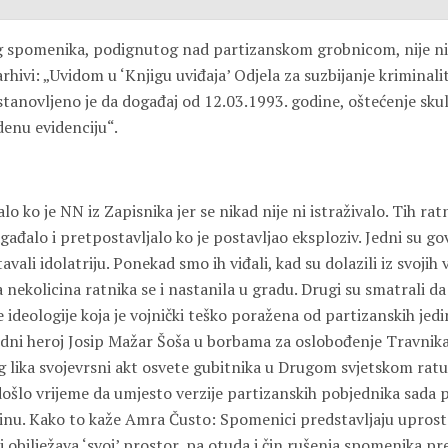
g spomenika, podignutog nad partizanskom grobnicom, nije ni
 arhivi: „Uvidom u ‘Knjigu uviđaja’ Odjela za suzbijanje kriminal
stanovljeno je da događaj od 12.03.1993. godine, oštećenje sku
denu evidenciju“.
lo ko je NN iz Zapisnika jer se nikad nije ni istraživalo. Tih rat
gađalo i pretpostavljalo ko je postavljao eksploziv. Jedni su gov
vali idolatriju. Ponekad smo ih viđali, kad su dolazili iz svoji
 nekolicina ratnika se i nastanila u gradu. Drugi su smatrali da 
e ideologije koja je vojnički teško poražena od partizanskih jedi
i heroj Josip Mažar Šoša u borbama za oslobođenje Travnika,
lika svojevrsni akt osvete gubitnika u Drugom svjetskom ratu 
došlo vrijeme da umjesto verzije partizanskih pobjednika sada 
stinu. Kako to kaže Amra Čusto: Spomenici predstavljaju uprosto
i obilježava ‘svoj’ prostor, pa otuda i čin rušenja spomenika 