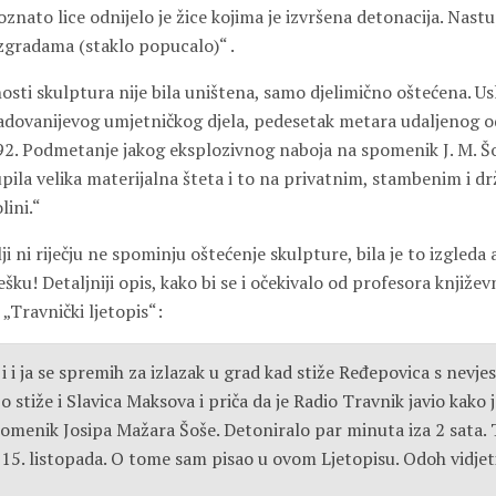
nato lice odnijelo je žice kojima je izvršena detonacija. Nastu
zgradama (staklo popucalo)“ .
sti skulptura nije bila uništena, samo djelimično oštećena. Usl
adovanijevog umjetničkog djela, pedesetak metara udaljenog od
992. Podmetanje jakog eksplozivnog naboja na spomenik J. M. Šo
upila velika materijalna šteta i to na privatnim, stambenim i 
lini.“
elji ni riječju ne spominju oštećenje skulpture, bila je to izgled
šku! Detaljniji opis, kako bi se i očekivalo od profesora književn
 „Travnički ljetopis“:
 i ja se spremih za izlazak u grad kad stiže Ređepovica s nevj
stiže i Slavica Maksova i priča da je Radio Travnik javio kako 
omenik Josipa Mažara Šoše. Detoniralo par minuta iza 2 sata. T
o 15. listopada. O tome sam pisao u ovom Ljetopisu. Odoh vidjet