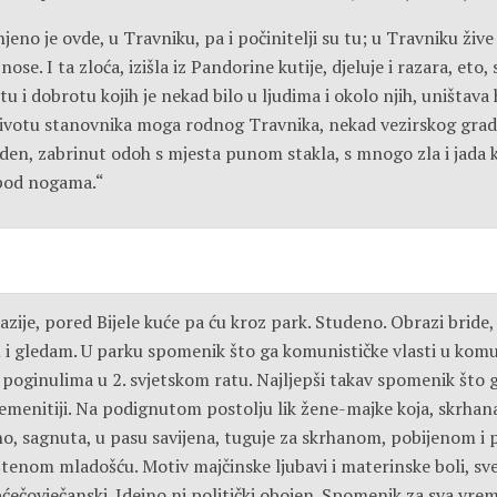
injeno je ovde, u Travniku, pa i počinitelji su tu; u Travniku žive 
nose. I ta zloća, izišla iz Pandorine kutije, djeluje i razara, eto,
otu i dobrotu kojih je nekad bilo u ljudima i okolo njih, uništav
 životu stanovnika moga rodnog Travnika, nekad vezirskog grada
žden, zabrinut odoh s mjesta punom stakla, s mnogo zla i jada 
 pod nogama.“
ije, pored Bijele kuće pa ću kroz park. Studeno. Obrazi bride, ž
vu i gledam. U parku spomenik što ga komunističke vlasti u kom
poginulima u 2. svjetskom ratu. Najljepši takav spomenik što g
emenitiji. Na podignutom postolju lik žene-majke koja, skrhana
o, sagnuta, u pasu savijena, tuguje za skrhanom, pobijenom 
štenom mladošću. Motiv majčinske ljubavi i materinske boli, s
pćečovječanski. Idejno ni politički obojen. Spomenik za sva vre