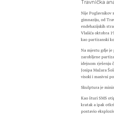
Travnička an
Nije Poglavnikov 
gimnaziju, od Tra
endehazijskih stra
Vlašića oktobra 19
kao partizanski k
Na mjestu gdje je
zarobljene partiz
idejnom rješenju
Josipa Mažara Šoš
visoki i masivni 
Skulptura je mini
Kao šturi SMS otip
kratak a ipak otkr
postavio eksploziv