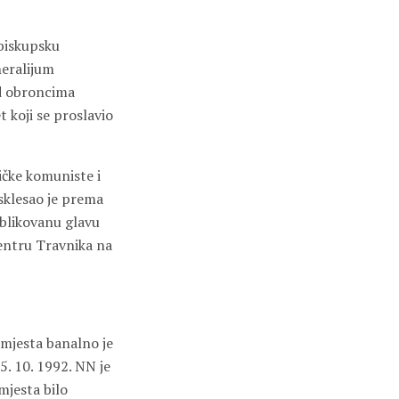
biskupsku
neralijum
od obroncima
 koji se proslavio
ičke komuniste i
sklesao je prema
blikovanu glavu
centru Travnika na
u mjesta banalno je
5. 10. 1992. NN je
mjesta bilo