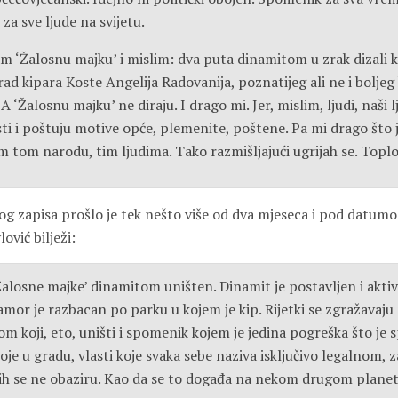
i za sve ljude na svijetu.
am ‘Žalosnu majku’ i mislim: dva puta dinamitom u zrak dizali k
ad kipara Koste Angelija Radovanija, poznatijeg ali ne i boljeg
 ‘Žalosnu majku’ ne diraju. I drago mi. Jer, mislim, ljudi, naši lj
ti i poštuju motive opće, plemenite, poštene. Pa mi drago što 
 tom narodu, tim ljudima. Tako razmišljajući ugrijah se. Toplo
g zapisa prošlo je tek nešto više od dva mjeseca i pod datumo
ović bilježi:
Žalosne majke’ dinamitom uništen. Dinamit je postavljen i aktiv
mor je razbacan po parku u kojem je kip. Rijetki se zgražavaju
m koji, eto, uništi i spomenik kojem je jedina pogreška što je
toje u gradu, vlasti koje svaka sebe naziva isključivo legalnom, 
jih se ne obaziru. Kao da se to događa na nekom drugom planet