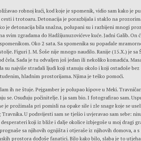
ližavao robnoj kući, kod koje je spomenik, vidio sam kako je 
cesti i trotoaru. Detonacija je porazbijala i staklo na prozorim
o je detonacija bila snažna, polupani su i razbijeni mnogi prozo
i na svim zgradama do Hadžijunuzovićeve kuće. Jadni Galib. On 
 spomenikom. Oko 2 sata. Sa spomenika su popadale mramorne
tolje. Figuri J. M. Šoše nije mnogo naudilo. Ranije (15.X.) je sa 
od čela. Sada je tu odvaljen još jedan ili nekoliko komadića. Mas
a su najviše stradali ljudi koji stanuju okolo i koji ostadoše bez
studenim, hladnim prostorijama. Njima je teško pomoći.
am ih ne štuje. Pejgamber je polupao kipove u Meki. Travničani
aju se. Osuđuju počinitelje. I ja sam bio. I fotografirao sam. Us
e je prožimala pri pomisli na opake sile i zle snage koje se useli
Travnika. U podsvijesti sam se tješio i uvjeravao sam sebe: nisu
desperateri koji iz bliže i dalje okolice izbjegoše u moj dragi gra
 prognaše sa njihovih ognjišta i otjeraše iz njihovih domova, a s 
kih prostora dođoše fanatici. Bilo kako bilo, slaba je to utjeha 