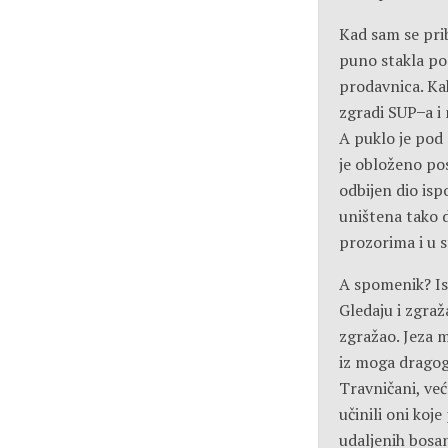
Kad sam se prib
puno stakla po 
prodavnica. Kak
zgradi SUP ̶ a 
A puklo je pod
je obloženo pos
odbijen dio isp
uništena tako d
prozorima i u 
A spomenik? Isl
Gledaju i zgraž
zgražao. Jeza m
iz moga dragog 
Travničani, već 
učinili oni koje
udaljenih bosans