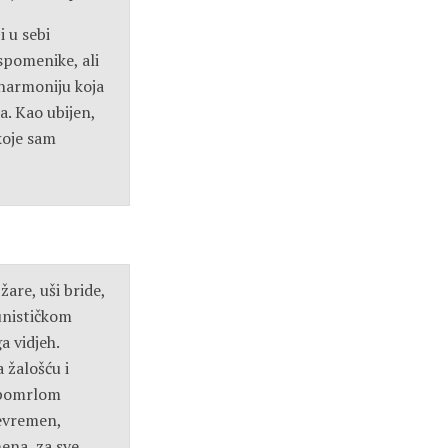
i u sebi
 spomenike, ali
a harmoniju koja
. Kao ubijen,
koje sam
are, uši bride,
unističkom
a vidjeh.
 žalošću i
i pomrlom
vevremen,
mena, za sve