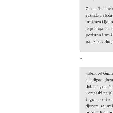
Zlo se čini i uč
rušilačku zloću 
uništava i ljep
je postojala u
potišten i snu
nalazio i vidio
*
„Idem od Gimnaz
a ja digao gla
dobu sagradiše 
Tematski najpl
tugom, skutren
djecom, za uni
općeljudski i o