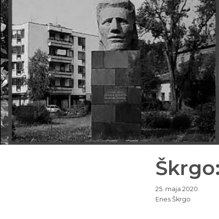
Škrgo:
25. maja 2020.
Enes Škrgo