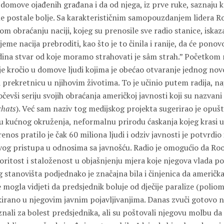
domove ojađenih građana i da od njega, iz prve ruke, saznaju ka
one postale bolje. Sa karakterističnim samopouzdanjem lidera Ro
 obraćanju naciji, kojeg su prenosile sve radio stanice, iskaz
ijeme nacija prebroditi, kao što je to činila i ranije, da će ponovo
dina stvar od koje moramo strahovati je sâm strah.” Početkom
je kročio u domove ljudi kojima je obećao otvaranje jednog nov
ti prekretnicu u njihovim životima. To je učinio putem radija, n
evši seriju svojih obraćanja američkoj javnosti koji su nazvani
 chats
). Već sam naziv tog medijskog projekta sugerirao je opušt
u kućnog okruženja, neformalnu prirodu ćaskanja kojeg krasi
renos pratilo je čak 60 miliona ljudi i odziv javnosti je potvrdi
vog pristupa u odnosima sa javnošću. Radio je omogućio da Roo
boritost i staloženost u objašnjenju mjera koje njegova vlada p
 stanovišta podjednako je značajna bila i činjenica da američk
 mogla vidjeti da predsjednik boluje od dječije paralize (poliomy
skirano u njegovim javnim pojavljivanjima. Danas zvuči gotovo 
znali za bolest predsjednika, ali su poštovali njegovu molbu d