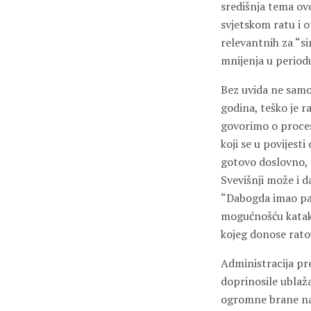
središnja tema ov
svjetskom ratu i 
relevantnih za “si
mnijenja u period
Bez uvida ne samo 
godina, teško je r
govorimo o proces
koji se u povijesti
gotovo doslovno, d
Svevišnji može i d
“Dabogda imao pa 
mogućnošću katakl
kojeg donose ratov
Administracija pre
doprinosile ublaž
ogromne brane na r