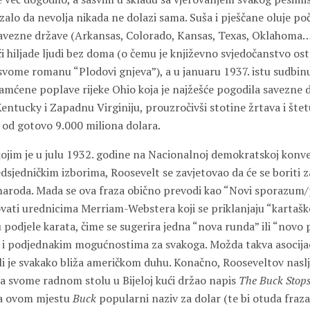
alo da nevolja nikada ne dolazi sama. Suša i pješčane oluje po
savezne države (Arkansas, Colorado, Kansas, Texas, Oklahoma…)
ući hiljade ljudi bez doma (o čemu je književno svjedočanstvo o
svome romanu “Plodovi gnjeva”), a u januaru 1937. istu sudbinu
amćene poplave rijeke Ohio koja je najžešće pogodila savezne 
 Kentucky i Zapadnu Virginiju, prouzročivši stotine žrtava i šte
od gotovo 9.000 miliona dolara.
ojim je u julu 1932. godine na Nacionalnoj demokratskoj konven
dsjedničkim izborima, Roosevelt se zavjetovao da će se boriti 
naroda. Mada se ova fraza obično prevodi kao “Novi sporazum/
rovati urednicima Merriam-Webstera koji se priklanjaju “karta
 podjele karata, čime se sugerira jedna “nova runda” ili “novo p
i podjednakim mogućnostima za svakoga. Možda takva asocijac
li je svakako bliža američkom duhu. Konačno, Rooseveltov naslj
a svome radnom stolu u Bijeloj kući držao napis
The Buck Stop
na ovom mjestu
Buck
popularni naziv za dolar (te bi otuda fraza