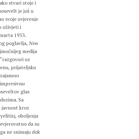
ko stvari stoje i
osevelt je još u
ao svoje uvjerenje
 oživjeti i
 marta 1933.
og poglavlja,
New
ajmoćnijeg medija
 “razgovori uz
enu, prijateljsku
 uzajamno
o impresivnu
seveltov glas
oduzima. Sa
a javnost kroz
elitis), oboljenja
nevjerovatno da su
a ga ne snimaju dok