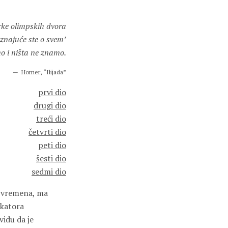
rke olimpskih dvora
eznajuće ste o svem’
o i ništa ne znamo.
Homer, “Ilijada”
prvi dio
drugi dio
treći dio
četvrti dio
peti dio
šesti dio
sedmi dio
g vremena, ma
ikatora
vidu da je