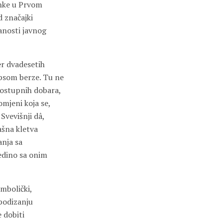
inke u Prvom
d značajki
anosti javnog
er dvadesetih
apsom berze. Tu ne
dostupnih dobara,
omjeni koja se,
Svevišnji dâ,
ašna kletva
anja sa
edino sa onim
mbolički,
 podizanju
 dobiti