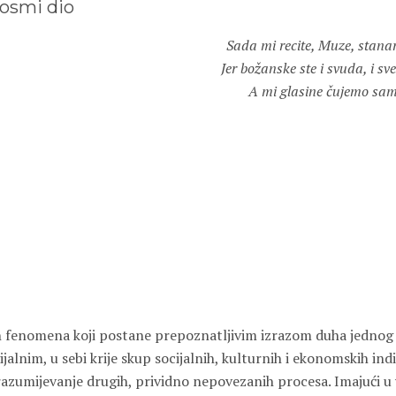
osmi dio
Sada mi recite, Muze, stana
Jer božanske ste i svuda, i sv
A mi glasine čujemo sam
h fenomena koji postane prepoznatljivim izrazom duha jedno
vijalnim, u sebi krije skup socijalnih, kulturnih i ekonomskih ind
razumijevanje drugih, prividno nepovezanih procesa. Imajući u 