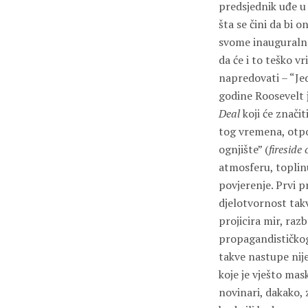
predsjednik uđe u 
šta se čini da bi 
svome inauguralnom
da će i to teško vr
napredovati – “Je
godine Roosevelt 
Deal
koji će znači
tog vremena, otpoč
ognjište” (
fireside
atmosferu, toplin
povjerenje. Prvi p
djelotvornost tak
projicira mir, raz
propagandističkog
takve nastupe nije
koje je vješto ma
novinari, dakako, 