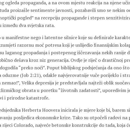
og ogleda propaganda, a na ovom mjestu reakcija na njene uč
otuda proizašle sentimente javnosti, pozabavili smo se nekim o
noptički pogled” na recepciju propagande i stepen senzitivizir
u između dva svjetska rata.
u manifestne nego i latentne silnice koje su definirale karakt
azumjeti razornu moć potresa koji je uslijedio finansijskim kol
u laganog propadanja i postepenog iščezavanja nekih ranije 
 obično dešava kroz niz generacija. Ovdje je riječ o drastičnoj pr
ogodila “preko noći”. Poput biblijskog podsjećanja da ono što 
a oduzme (Job 2:21), odakle najvjerovatnije vuče porijeklo i str
nemao!”, Velika depresija
j
e predstavljala najteži oblik suočav
izmičkog obrata u poretku “životnih zadatosti”, uporedivim j
i i prirodne katastrofe.
dsjednika Herberta Hoovera inicirala je mjere koje bi, barem si
avanju posljedica ekonomske krize. Tako su otpočeli radovi na
ijeci Colorado, najveće betonske konstrukcije do tada, koja će