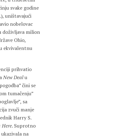
činju svake godine
, uništavajući
stavio nobelovac
 doživljava milion
države Ohio,
tu ekvivalentnu
ciji prihvatio
za
New Deal
u
pogodba” čini se
škom tumačenju”
oglavlje”, sa
ija zvuči manje
ednik Harry S.
s Here
. Suprotno
 ukazivala na