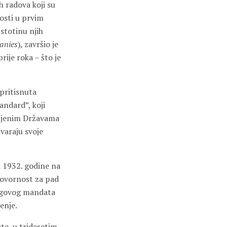
h radova koji su
osti u prvim
stotinu njih
anies
), završio je
rije roka – što je
pritisnuta
andard”, koji
injenim Državama
tvaraju svoje
 1932. godine na
dgovornost za pad
njegovog mandata
enje.
te, u tridesetim