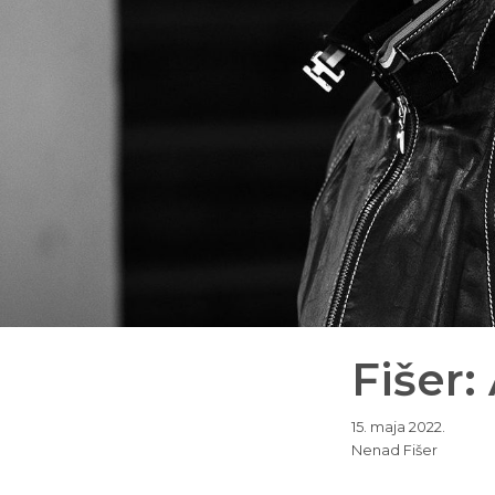
Fišer:
15. maja 2022.
Nenad Fišer