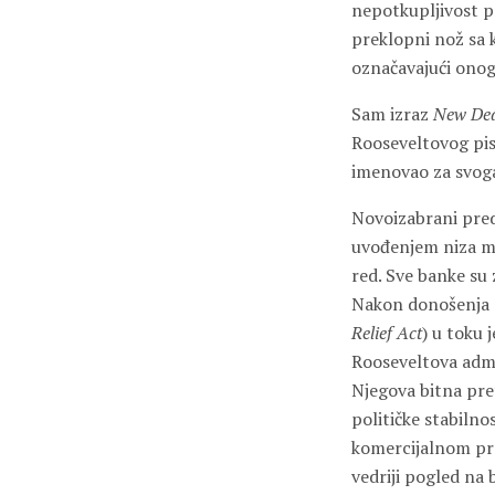
nepotkupljivost pr
preklopni nož sa
označavajući onoga
Sam izraz
New De
Rooseveltovog pis
imenovao za svoga 
Novoizabrani preds
uvođenjem niza m
red. Sve banke su
Nakon donošenja
Relief Act
) u toku 
Rooseveltova admin
Njegova bitna pret
političke stabilno
komercijalnom pro
vedriji pogled na 