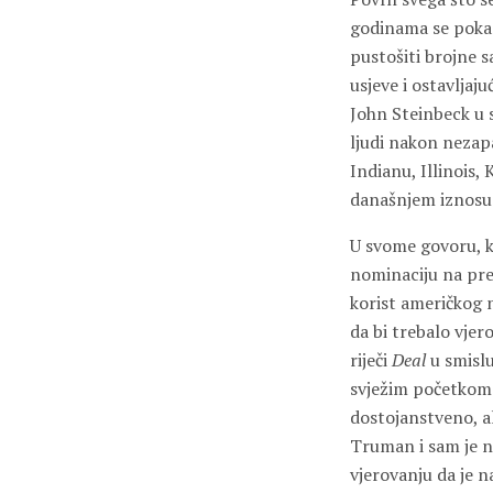
godinama se pokaz
pustošiti brojne 
usjeve i ostavljaj
John Steinbeck u 
ljudi nakon nezap
Indianu, Illinois,
današnjem iznosu 
U svome govoru, k
nominaciju na pre
korist američkog 
da bi trebalo vje
riječi
Deal
u smislu
svježim početkom 
dostojanstveno, a
Truman i sam je n
vjerovanju da je 