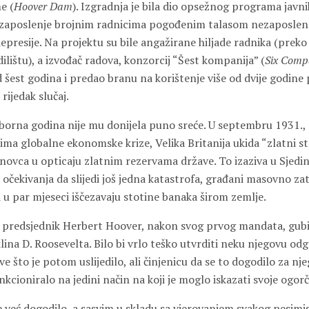
e (
Hoover Dam
). Izgradnja je bila dio opsežnog programa javni
 zaposlenje brojnim radnicima pogođenim talasom nezaposlen
presije. Na projektu su bile angažirane hiljade radnika (preko 
dilištu), a izvođač radova, konzorcij “Šest kompanija” (
Six Comp
šest godina i predao branu na korištenje više od dvije godine p
ijedak slučaj.
orna godina nije mu donijela puno sreće. U septembru 1931., 
ma globalne ekonomske krize, Velika Britanija ukida “zlatni st
 novca u opticaju zlatnim rezervama države. To izaziva u Sjed
i očekivanja da slijedi još jedna katastrofa, građani masovno za
 u par mjeseci iščezavaju stotine banaka širom zemlje.
 predsjednik Herbert Hoover, nakon svog prvog mandata, gubi
lina D. Roosevelta. Bilo bi vrlo teško utvrditi neku njegovu o
sve što je potom uslijedilo, ali činjenicu da se to dogodilo za 
ankcioniralo na jedini način na koji je moglo iskazati svoje ogorč
 već dogodilo, a sasvim u skladu sa vjerovanjem svakog pesimis