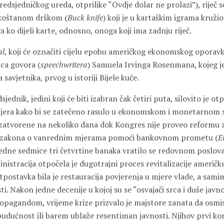
edsjedničkog ureda, otprilike “Ovdje dolar ne prolazi”), riječ 
 koštanom drškom (
Buck knife
) koji je u kartaškim igrama kruži
 ko dijeli karte, odnosno, onoga koji ima zadnju riječ.
al
, koji će označiti cijelu epohu američkog ekonomskog oporavka
ca govora (
speechwritera
) Samuela Irvinga Rosenmana, kojeg j
savjetnika, prvog u istoriji Bijele kuće.
jednik, jedini koji će biti izabran čak četiri puta, silovito je 
jera kako bi se zatečeno rasulo u ekonomskom i monetarnom 
 zatvorene na nekoliko dana dok Kongres nije proveo reformu 
 zakona o vanrednim mjerama pomoći bankovnom prometu (
E
jedne sedmice tri četvrtine banaka vratilo se redovnom poslova
istracija otpočela je dugotrajni proces revitalizacije američke
postavka bila je restauracija povjerenja u mjere vlade, a sami
sti. Nakon jedne decenije u kojoj su se “osvajači srca i duše jav
pagandom, vrijeme krize prizvalo je majstore zanata da osmis
budućnost ili barem ublaže resentiman javnosti. Njihov prvi kor