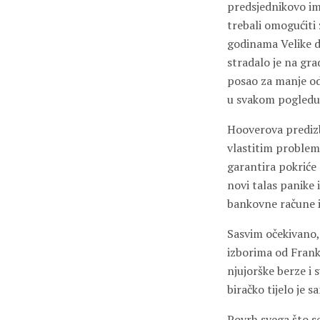
predsjednikovo im
trebali omogućiti
godinama Velike de
stradalo je na gra
posao za manje od 
u svakom pogledu r
Hooverova predizb
vlastitim problemi
garantira pokriće
novi talas panike 
bankovne račune i
Sasvim očekivano,
izborima od Frank
njujorške berze i 
biračko tijelo je s
Povrh svega što se