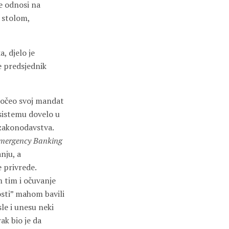
se odnosi na
o stolom,
, djelo je
e predsjednik
otpočeo svoj mandat
sistemu dovelo u
zakonodavstva.
mergency Banking
nju, a
 privrede.
m tim i očuvanje
nosti” mahom bavili
le i unesu neki
ak bio je da