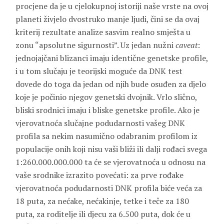
procjene da je u cjelokupnoj istoriji naše vrste na ovoj
planeti živjelo dvostruko manje ljudi, čini se da ovaj
kriterij rezultate analize sasvim realno smješta u
zonu “apsolutne sigurnosti”. Uz jedan nužni
caveat
:
jednojajčani blizanci imaju identične genetske profile,
i u tom slučaju je teorijski moguće da DNK test
dovede do toga da jedan od njih bude osuđen za djelo
koje je počinio njegov genetski dvojnik. Vrlo slično,
bliski srodnici imaju i bliske genetske profile. Ako je
vjerovatnoća slučajne podudarnosti vašeg DNK
profila sa nekim nasumično odabranim profilom iz
populacije onih koji nisu vaši bliži ili dalji rođaci svega
1:260.000.000.000 ta će se vjerovatnoća u odnosu na
vaše srodnike izrazito povećati: za prve rođake
vjerovatnoća podudarnosti DNK profila biće veća za
18 puta, za nećake, nećakinje, tetke i teče za 180
puta, za roditelje ili djecu za 6.500 puta, dok će u