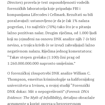
Directors
) provela je test osposobljenosti vodećih
forenzičkih laboratorija koje pripadaju FBI i
kompanijama Lifecodes i Cellmark. Rezultati su bili
poražavajući: ustanovljeno je da je čak 1% nalaza
pogrešan, i to najčešće (70%) tako što je u pitanju
lažno pozitivan nalaz. Drugim riječima, od 1.000 ljudi
koji su (o)suđeni na osnovu DNK analize njih 7 će biti
nevino, a trojica krivih će se izvući zahvaljujući lažno
negativnom nalazu. Riječima jednog komentatora:
“Takav stepen grešaka (1:100) čini prag od
1:260.000.000.000 naprosto smiješnim.”
O forenzičkoj zloupotrebi DNK analize William C.
Thompson, emeritus kriminologije sa kalifornijskog
univerziteta u Irvineu, u svojoj studiji “Forenzički
DNK dokaz: Mit o nepogrešivosti” (
Forensic DNA
Evidence: The Myth of Infallibility
), detaljno obrazlaže
argumente u korist opreza u bezrezervnom