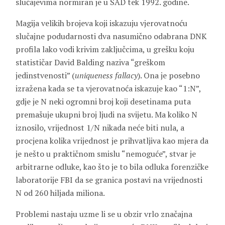
slučajevima normiran je u SAD tek 1992. godine.
Magija velikih brojeva koji iskazuju vjerovatnoću
slučajne podudarnosti dva nasumično odabrana DNK
profila lako vodi krivim zaključcima, u grešku koju
statističar David Balding naziva “greškom
jedinstvenosti” (
uniqueness fallacy
). Ona je posebno
izražena kada se ta vjerovatnoća iskazuje kao “1:N”,
gdje je N neki ogromni broj koji desetinama puta
premašuje ukupni broj ljudi na svijetu. Ma koliko N
iznosilo, vrijednost 1/N nikada neće biti nula, a
procjena kolika vrijednost je prihvatljiva kao mjera da
je nešto u praktičnom smislu “nemoguće”, stvar je
arbitrarne odluke, kao što je to bila odluka forenzičke
laboratorije FBI da se granica postavi na vrijednosti
N od 260 hiljada miliona.
Problemi nastaju uzme li se u obzir vrlo značajna