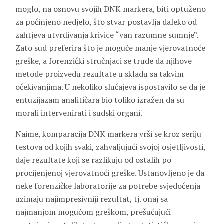
moglo, na osnovu svojih DNK markera, biti optuženo
za počinjeno nedjelo, što stvar postavlja daleko od
zahtjeva utvrđivanja krivice “van razumne sumnje”.
Zato sud preferira što je moguće manje vjerovatnoće
greške, a forenzički stručnjaci se trude da njihove
metode proizvedu rezultate u skladu sa takvim
očekivanjima. U nekoliko slučajeva ispostavilo se da je
entuzijazam analitičara bio toliko izražen da su
morali intervenirati i sudski organi.
Naime, komparacija DNK markera vrši se kroz seriju
testova od kojih svaki, zahvaljujući svojoj osjetljivosti,
daje rezultate koji se razlikuju od ostalih po
procijenjenoj vjerovatnoći greške. Ustanovljeno je da
neke forenzičke laboratorije za potrebe svjedočenja
uzimaju najimpresivniji rezultat, tj. onaj sa
najmanjom mogućom greškom, prešućujući