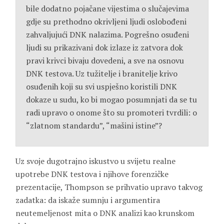
bile dodatno pojačane vijestima o slučajevima
gdje su prethodno okrivljeni ljudi oslobođeni
zahvaljujući DNK nalazima. Pogrešno osuđeni
ljudi su prikazivani dok izlaze iz zatvora dok
pravi krivci bivaju dovedeni, a sve na osnovu
DNK testova. Uz tužitelje i branitelje krivo
osuđenih koji su svi uspješno koristili DNK
dokaze u sudu, ko bi mogao posumnjati da se tu
radi upravo o onome što su promoteri tvrdili: o
“zlatnom standardu”, “mašini istine”?
Uz svoje dugotrajno iskustvo u svijetu realne
upotrebe DNK testova i njihove forenzičke
prezentacije, Thompson se prihvatio upravo takvog
zadatka: da iskaže sumnju i argumentira
neutemeljenost mita o DNK analizi kao krunskom