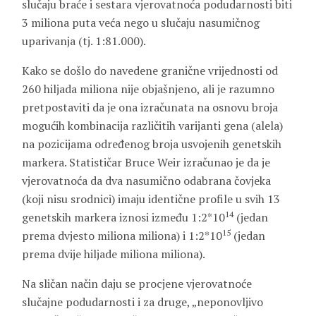
slučaju braće i sestara vjerovatnoća podudarnosti biti
3 miliona puta veća nego u slučaju nasumičnog
uparivanja (tj. 1:81.000).
Kako se došlo do navedene granične vrijednosti od
260 hiljada miliona nije objašnjeno, ali je razumno
pretpostaviti da je ona izračunata na osnovu broja
mogućih kombinacija različitih varijanti gena (alela)
na pozicijama određenog broja usvojenih genetskih
markera. Statističar Bruce Weir izračunao je da je
vjerovatnoća da dva nasumično odabrana čovjeka
(koji nisu srodnici) imaju identične profile u svih 13
14
genetskih markera iznosi između 1:2*10
(jedan
15
prema dvjesto miliona miliona) i 1:2*10
(jedan
prema dvije hiljade miliona miliona).
Na sličan način daju se procjene vjerovatnoće
slučajne podudarnosti i za druge, „neponovljivo