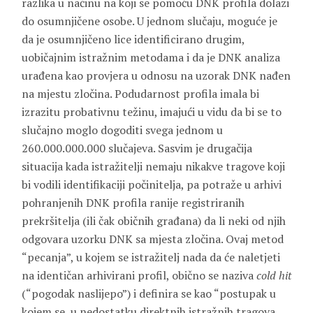
razlika u načinu na koji se pomoću DNK profila dolazi
do osumnjičene osobe. U jednom slučaju, moguće je
da je osumnjičeno lice identificirano drugim,
uobičajnim istražnim metodama i da je DNK analiza
urađena kao provjera u odnosu na uzorak DNK nađen
na mjestu zločina. Podudarnost profila imala bi
izrazitu probativnu težinu, imajući u vidu da bi se to
slučajno moglo dogoditi svega jednom u
260.000.000.000 slučajeva. Sasvim je drugačija
situacija kada istražitelji nemaju nikakve tragove koji
bi vodili identifikaciji počinitelja, pa potraže u arhivi
pohranjenih DNK profila ranije registriranih
prekršitelja (ili čak običnih građana) da li neki od njih
odgovara uzorku DNK sa mjesta zločina. Ovaj metod
“pecanja”, u kojem se istražitelj nada da će naletjeti
na identičan arhivirani profil, obično se naziva
cold hit
(“pogodak naslijepo”) i definira se kao “postupak u
kojem se, u nedostatku direktnih istražnih tragova,