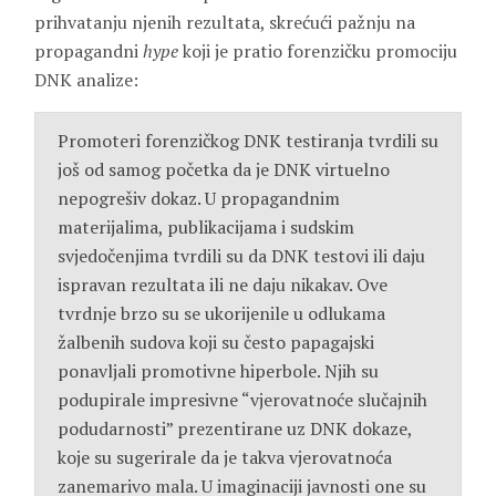
prihvatanju njenih rezultata, skrećući pažnju na
propagandni
hype
koji je pratio forenzičku promociju
DNK analize:
Promoteri forenzičkog DNK testiranja tvrdili su
još od samog početka da je DNK virtuelno
nepogrešiv dokaz. U propagandnim
materijalima, publikacijama i sudskim
svjedočenjima tvrdili su da DNK testovi ili daju
ispravan rezultata ili ne daju nikakav. Ove
tvrdnje brzo su se ukorijenile u odlukama
žalbenih sudova koji su često papagajski
ponavljali promotivne hiperbole. Njih su
podupirale impresivne “vjerovatnoće slučajnih
podudarnosti” prezentirane uz DNK dokaze,
koje su sugerirale da je takva vjerovatnoća
zanemarivo mala. U imaginaciji javnosti one su