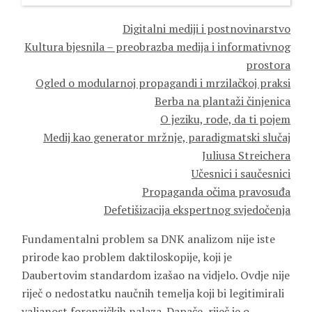
Digitalni mediji i postnovinarstvo
Kultura bjesnila – preobrazba medija i informativnog
prostora
Ogled o modularnoj propagandi i mrzilačkoj praksi
Berba na plantaži činjenica
O jeziku, rode, da ti pojem
Medij kao generator mržnje, paradigmatski slučaj
Juliusa Streichera
Učesnici i saučesnici
Propaganda očima pravosuđa
Defetišizacija ekspertnog svjedočenja
Fundamentalni problem sa DNK analizom nije iste
prirode kao problem daktiloskopije, koji je
Daubertovim standardom izašao na vidjelo. Ovdje nije
riječ o nedostatku naučnih temelja koji bi legitimirali
valjanost forenzičkih nalaza. Dapače, riječ je o