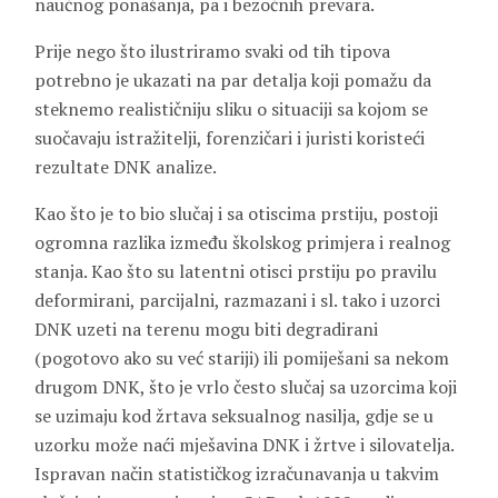
naučnog ponašanja, pa i bezočnih prevara.
Prije nego što ilustriramo svaki od tih tipova
potrebno je ukazati na par detalja koji pomažu da
steknemo realističniju sliku o situaciji sa kojom se
suočavaju istražitelji, forenzičari i juristi koristeći
rezultate DNK analize.
Kao što je to bio slučaj i sa otiscima prstiju, postoji
ogromna razlika između školskog primjera i realnog
stanja. Kao što su latentni otisci prstiju po pravilu
deformirani, parcijalni, razmazani i sl. tako i uzorci
DNK uzeti na terenu mogu biti degradirani
(pogotovo ako su već stariji) ili pomiješani sa nekom
drugom DNK, što je vrlo često slučaj sa uzorcima koji
se uzimaju kod žrtava seksualnog nasilja, gdje se u
uzorku može naći mješavina DNK i žrtve i silovatelja.
Ispravan način statističkog izračunavanja u takvim