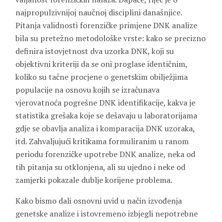
najpropulzivnijoj naučnoj disciplini današnjice.
Pitanja validnosti forenzičke primjene DNK analize
bila su pretežno metodološke vrste: kako se precizno
definira istovjetnost dva uzorka DNK, koji su
objektivni kriteriji da se oni proglase identičnim,
koliko su tačne procjene o genetskim obilježjima
populacije na osnovu kojih se izračunava
vjerovatnoća pogrešne DNK identifikacije, kakva je
statistika grešaka koje se dešavaju u laboratorijama
gdje se obavlja analiza i komparacija DNK uzoraka,
itd. Zahvaljujući kritikama formuliranim u ranom
periodu forenzičke upotrebe DNK analize, neka od
tih pitanja su otklonjena, ali su ujedno i neke od
zamjerki pokazale dublje korijene problema.
Kako bismo dali osnovni uvid u način izvođenja
genetske analize i istovremeno izbjegli nepotrebne