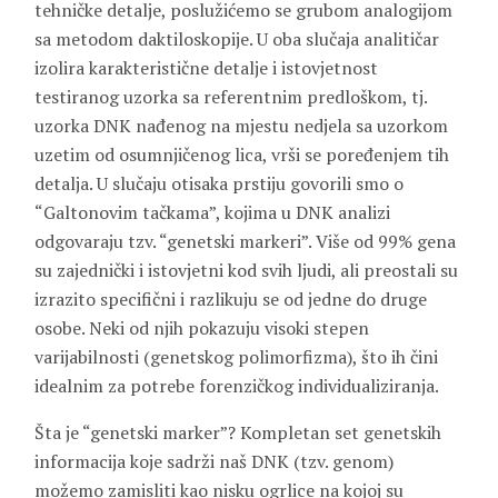
tehničke detalje, poslužićemo se grubom analogijom
sa metodom daktiloskopije. U oba slučaja analitičar
izolira karakteristične detalje i istovjetnost
testiranog uzorka sa referentnim predloškom, tj.
uzorka DNK nađenog na mjestu nedjela sa uzorkom
uzetim od osumnjičenog lica, vrši se poređenjem tih
detalja. U slučaju otisaka prstiju govorili smo o
“Galtonovim tačkama”, kojima u DNK analizi
odgovaraju tzv. “genetski markeri”. Više od 99% gena
su zajednički i istovjetni kod svih ljudi, ali preostali su
izrazito specifični i razlikuju se od jedne do druge
osobe. Neki od njih pokazuju visoki stepen
varijabilnosti (genetskog polimorfizma), što ih čini
idealnim za potrebe forenzičkog individualiziranja.
Šta je “genetski marker”? Kompletan set genetskih
informacija koje sadrži naš DNK (tzv. genom)
možemo zamisliti kao nisku ogrlice na kojoj su