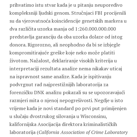
prihvatimo istu stvar kada je u pitanju neuporedivo
kompleksniji ljudski genom.
Stručnjaci FBI procijenili
su da vjerovatnoća koincidencije genetskih markera u
dva različita uzorka manja od 1:260.000.000.000
predstavlja garanciju da oba uzorka dolaze od istog
donora. Rigorozno, ali neophodno da bi se izbjegle
kompromitirajuće greške koje neko može platiti
životom. Nažalost, deklariranje visokih kriterija u
interpretaciji rezultata analize nema nikakav uticaj
na ispravnost same analize. Kada je ispitivanju
podvrgnut rad najprestižnijih laboratorija za
forenzičku DNK analizu pokazali su se upozoravajući
razmjeri mita o njenoj nepogrešivosti. Negdje u isto
vrijeme kada je novi standard po prvi put primijenjen
u slučaju dvostrukog silovanja u Wisconsinu,
kalifornijska Asocijacija direktora kriminalističkih
laboratorija (
California Association of Crime Laboratory