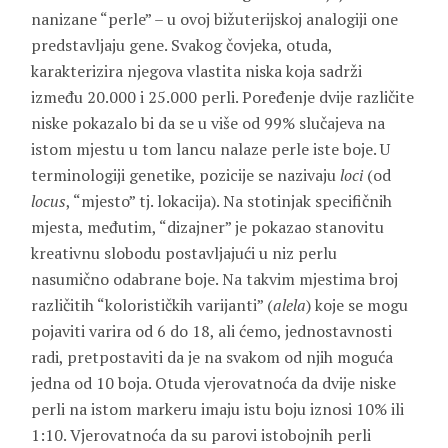
nanizane “perle” – u ovoj bižuterijskoj analogiji one
predstavljaju gene. Svakog čovjeka, otuda,
karakterizira njegova vlastita niska koja sadrži
između 20.000 i 25.000 perli. Poređenje dvije različite
niske pokazalo bi da se u više od 99% slučajeva na
istom mjestu u tom lancu nalaze perle iste boje. U
terminologiji genetike, pozicije se nazivaju
loci
(od
locus
, “mjesto” tj. lokacija). Na stotinjak specifičnih
mjesta, međutim, “dizajner” je pokazao stanovitu
kreativnu slobodu postavljajući u niz perlu
nasumično odabrane boje. Na takvim mjestima broj
različitih “kolorističkih varijanti” (
alela
) koje se mogu
pojaviti varira od 6 do 18, ali ćemo, jednostavnosti
radi, pretpostaviti da je na svakom od njih moguća
jedna od 10 boja. Otuda vjerovatnoća da dvije niske
perli na istom markeru imaju istu boju iznosi 10% ili
1:10. Vjerovatnoća da su parovi istobojnih perli